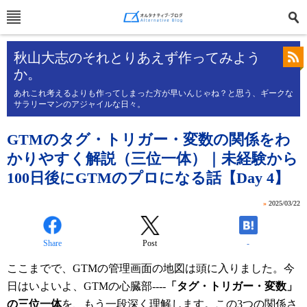
秋山大志のそれとりあえず作ってみよう
か。
あれこれ考えるよりも作ってしまった方が早いんじゃね？と思う、ギークな
サラリーマンのアジャイルな日々。
GTMのタグ・トリガー・変数の関係をわ
かりやすく解説（三位一体）｜未経験から
100日後にGTMのプロになる話【Day 4】
»
2025/03/22
Share
Post
-
ここまでで、GTMの管理画面の地図は頭に入りました。今
日はいよいよ、GTMの心臓部----
「タグ・トリガー・変数」
の三位一体
を、もう一段深く理解します。この3つの関係さ