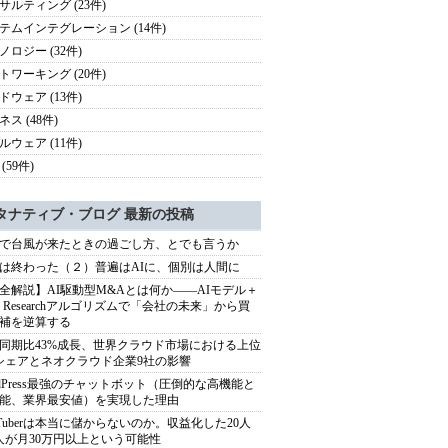
サルティング (23件)
テムインテグレーション (14件)
ノロジー (32件)
トワーキング (20件)
ドウェア (13件)
ス (48件)
ルウェア (11件)
(59件)
タナティブ・ブログ 最新の投稿
で台風が来たときの過ごし方、とでも言うか
は終わった（２）普遍はAIに、個別は人間に
全解説】AI駆動型M&Aとは何か――AIモデル＋
ep Researchアルゴリズムで「会社の未来」から買
補を逆算する
同期比43%成長、世界クラウド市場における上位
シェアとネオクラウド企業9社の影響
rdPress最強のチャットボット（圧倒的な高機能と
能、業界最安値）を実現した理由
uTuberは本当に儲からないのか。収益化した20人
人が月30万円以上という可能性