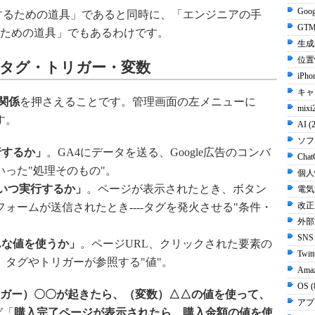
Goog
するための道具」であると同時に、「エンジニアの手
GTM
ための道具」でもあるわけです。
生成A
位置
：タグ・トリガー・変数
iPho
キャ
関係
を押さえることです。管理画面の左メニューに
mixi
す。
AI (
ソフ
行するか」
。GA4にデータを送る、Google広告のコンバ
Chat
った"処理そのもの"。
個人
＝「いつ実行するか」
。ページが表示されたとき、ボタン
電気
改正
ォームが送信されたとき----タグを発火させる"条件・
外部
SNS
どんな値を使うか」
。ページURL、クリックされた要素の
Twit
、タグやトリガーが参照する"値"。
Ama
OS 
ガー）〇〇が起きたら、（変数）△△の値を使って、
アプ
ば「
購入完了ページが表示されたら
、
購入金額の値を使