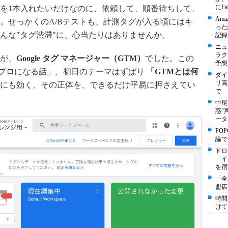
にF
を1本入れたいだけなのに、依頼して、順番待ちして、
Am
1週間。せっかくのA/Bテストも、計測タグが入る頃にはキ
った
んな"タグ渋滞"に、心当たりはありませんか。
記録
ニュ
ラク
が、
Google タグ マネージャー（GTM）
でした。この
予想
Mのプロになる話」、初日のテーマはずばり
「GTMとは何
ダイ
リ高
にも効く、その正体を、できるだけ平易に押さえてい
で
中尾
惑"
ータ
PO
論で
ドロ
「イ
を宿
「全
盟店
時間
けて