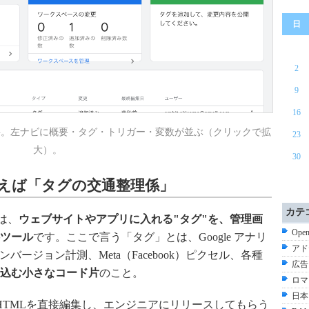
日
2
9
16
要。左ナビに概要・タグ・トリガー・変数が並ぶ（クリックで拡
23
大）。
30
言えば「タグの交通整理係」
カテ
）は、
ウェブサイトやアプリに入れる"タグ"を、管理画
Ope
ツール
です。ここで言う「タグ」とは、Google アナリ
アド
ンバージョン計測、Meta（Facebook）ピクセル、各種
広告
込む小さなコード片
のこと。
ロマ
日本
HTMLを直接編集し、エンジニアにリリースしてもらう