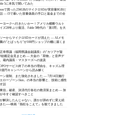
able 5に本気で聞いてみた
azonで買った256GBのマイクロSDが実容量8GBだ
話 ― f3で暴いた容量偽装の手口と返金までの全
ーヨークへ行きたいかー！アメリカ横断ウルト
イズ28年ぶり復活、Fable 5時代の「第1問」を大
ソーからマイクロSDカードが消えた ― AIメモ
騰の"とばっちり"が100円ショップの棚に届くま
正幸県議（福岡県議会副議長）の"カツアゲ疑
声紋鑑定会見まとめ ― 大金の「荷物」と音声デ
、蔵内議長・マスターズへの波及
POPOサービス終了の本当の理由を、キャズム理
1億円キャンペーンから読み解く
ーン規制、また強化されました ― 7月14日施行
エローゾーン1km」の本当の影響と、技術に感性
す話
東信」破産、決済代行各社の救済策まとめ ― 加
が今すぐ確認すべきこと
が解決したんじゃない。誰かが諦めずに変え続
きた──映画『熱狂をこえて』を観てきました