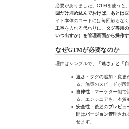
必要がありました。GTMを使うと
回だけ埋め込んでおけば、あとはG
イト本体のコードには毎回触らなく
工事を入れる代わりに、
タグ専用の
いつ出すか）を管理画面から操作す
なぜGTMが必要なのか
理由はシンプルで、
「速さ」と「自
速さ
：タグの追加・変更
る。施策のスピードが段
自律性
：マーケター側で
る。エンジニアも、本質
安全性
：後述の
プレビュー（T
開は
バージョン管理
され
せます。