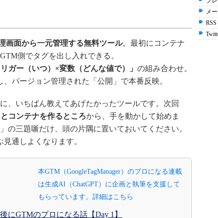
プレ
メー
RSS
Twitt
理画面から一元管理する無料ツール
。最初にコンテナ
GTM側でタグを出し入れできる。
トリガー（いつ）×変数（どんな値で）」
の組み合わせ。
し、バージョン管理された「公開」で本番反映。
に、いちばん教えてあげたかったツールです。次回
トとコンテナを作るところ
から、手を動かして始めま
」の三題噺だけ、頭の片隅に置いておいてください。
いぶ見通しよくなります。
本GTM（GoogleTagManager）のプロになる連載
は生成AI（ChatGPT）に企画と執筆を支援して
もらっています。詳細はこちら
後にGTMのプロになる話【Day 1】