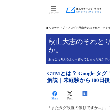
メディア
オルタナティブ・ブログ
>
秋山大志のそれとりあえ
秋山大志のそれと
か。
あれこれ考えるよりも作ってしまった方が早
GTMとは？ Google
解説｜未経験から100日後
Share
Post
-
「またタグ設置の依頼ですか...