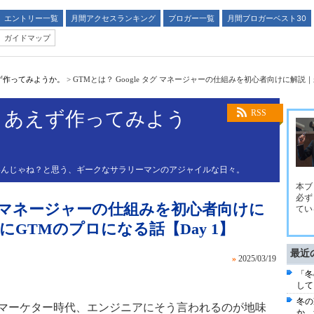
エントリー一覧
月間アクセスランキング
ブロガー一覧
月間ブロガーベスト30
ガイドマップ
ず作ってみようか。
>
GTMとは？ Google タグ マネージャーの仕組みを初心者向けに解説｜
りあえず作ってみよう
RSS
いんじゃね？と思う、ギークなサラリーマンのアジャイルな日々。
本ブ
必ず
 タグ マネージャーの仕組みを初心者向けに
てい
にGTMのプロになる話【Day 1】
最近
»
2025/03/19
「冬
して
冬の
」。マーケター時代、エンジニアにそう言われるのが地味
か。