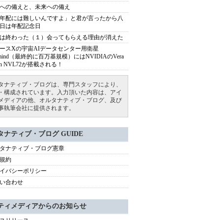
への備えと、未来への備え
年配には難しいんですよ」と君が言ったから八
日は年配記念日
は終わった（１）会ってもらえる理由が消えた
ースXの宇宙AIデータセンター用衛星
armind（最終的に百万基規模）にはNVIDIAのVera
bin NVL72が搭載される！
タナティブ・ブログは、専門スタッフにより、
・構成されています。入力頂いた内容は、アイ
メディアの他、オルタナティブ・ブログ、及び
事執筆会社に提供されます。
タナティブ・ブログ GUIDE
タナティブ・ブログ憲章
規約
イバシーポリシー
い合わせ
ティメディアからのお知らせ