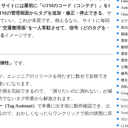
Fabl
、
サイトには最初に「GTMのコード（コンテナ）」を1
Anth
TMの管理画面からタグを追加・修正・停止できる
。サ
Clau
ていい。これが本質です。例えるなら、サイトに毎回
文字
"交通整理係"を一人常駐させて、信号（どのタグを・
政治 
都議選
る
イメージです。
選挙 
脆弱性
選挙
選挙
律性」
です。
公職
練馬区
が、エンジニアのリリースを待たずに数分で反映でき
撤去
違いになります。
自転
計測を完結できるので、「測りたいのに測れない」が減
Goo
的でないタグ作業から解放されます。
Ch
ag Assistant）
で本番に出す前に動作確認でき、公
RA
Not
るので、おかしくなったらワンクリックで前の状態に戻
SEO
LL