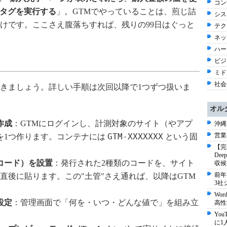
コン
ョンタグを実行する
」。GTMでやっていることは、煎じ詰
シス
けです。ここさえ腹落ちすれば、残りの99日はぐっと
テク
ネッ
ハー
ビジネ
ミド
社会 
きましょう。詳しい手順は次回以降で1つずつ扱いま
オル
作成
：GTMにログインし、計測対象のサイト（やアプ
沖縄
営業
GTM-XXXXXXX
を1つ作ります。コンテナには
という固
【完
De
コード）を設置
：発行された2種類のコードを、サイト
収候
前年
直後に貼ります。この"土管"さえ通れば、以降はGTM
3社
Wo
設定
：管理画面で「何を・いつ・どんな値で」を組み立
高性
Yo
に1