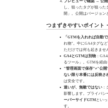
プレビューで確認 → 公開
し、狙ったタグが狙った
開」。公開はバージョン
つまずきやすいポイント
「GTMを入れれば自動
れ物"。中にGA4タグな
ただけでは何も起きませ
GA4とGTMは別物
：GA
るツール」。GTMを経由
"管理画面で保存"≠"公開
ない限り本番には反映さ
は安全です。
速いが、無敵ではない
：
影響します。プライバシー規制
ーバーサイドGTM
といっ
す。