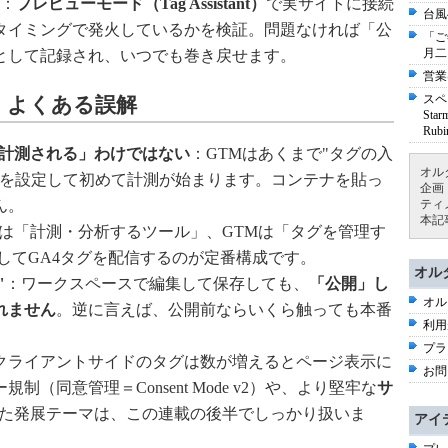
：
プレビューモード（Tag Assistant）
で実サイトに接続
台風
タイミングで発火しているかを検証。問題なければ「公
「ご
月二
として記録され、いつでも巻き戻せます。
営業
スペ
・よくある誤解
St
Ru
で計測される」わけではない
：GTMはあくまで"タグの入
オル
どを設定して初めて計測が始まります。コンテナを貼っ
企画
ん。
ティ
本記
4は「計測・分析するツール」、GTMは「タグを管理す
してGA4タグを配信するのが定番構成です。
オル
"
：ワークスペースで編集して保存しても、
「公開」し
オル
れません
。逆に言えば、公開前ならいくら触っても本番
利用
プラ
クライアントサイドのタグは数が増えるとページ表示に
お問
（同意管理＝Consent Mode v2）や、より堅牢な
サ
た発展テーマは、この連載の後半でしっかり扱いま
アイ