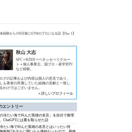
未経験から100日後にGTMのプロになる話【Day 1】
秋山 大志
SFC⇒KDDI⇒ベネッセ⇒リクルー
ト＋個人事業主。国プロ・産学官PJ
など経験。
ログの記事および内容は個人の意見であり、
しも著者の所属していた組織の見解と一致し
るわけではございません。
» 詳しいプロフィール
のエントリー
の冷たい海で叫んだ英雄の名言」を自分で推理
、ChatGPTには裏を取らせた話
冷たい海で叫んだ英雄の名言とはいったい何
無料版7モデルに聞いたら微妙だったので、最後