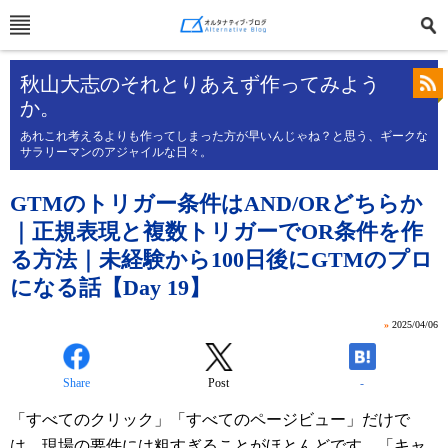
秋山大志のそれとりあえず作ってみよう
か。
あれこれ考えるよりも作ってしまった方が早いんじゃね？と思う、ギークな
サラリーマンのアジャイルな日々。
GTMのトリガー条件はAND/ORどちらか
｜正規表現と複数トリガーでOR条件を作
る方法｜未経験から100日後にGTMのプロ
になる話【Day 19】
»
2025/04/06
Share
Post
-
「すべてのクリック」「すべてのページビュー」だけで
は、現場の要件には粗すぎることがほとんどです。「キャ