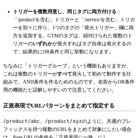
トリガーを複数用意し、同じタグに両方付ける
：
「/product/を含む」トリガーと「/service/を含む」トリガ
ーを別々に作り、1つのタグの「発火トリガー」欄に両
方を追加する。GTMのタグは、紐付けられた複数のト
リガーの
いずれか
が発火すればタグ自体は発火するの
で、結果的にOR条件と同じ挙動になります。
ちなみに「トリガーグループ」という機能もありますが、
これは複数のトリガーが
すべて
発火して初めて動作する仕
組みで、AND条件を作るためのものです。名前からOR条件
用の機能だと誤解しやすいので注意してください。
正規表現でURLパターンをまとめて指定する
/product/abc
/product/xyz
、
のように、共通のプレ
フィックスを持つ複数のURLをまとめて対象にしたい場合
は、Page URLの条件を「正規表現に一致」にし、