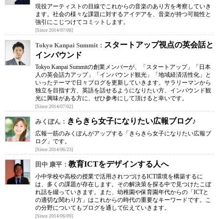
現役アーティストの目線でこれからの音楽のあり方を考察していき
ます。社会の様々な課題に対するアイデアを、音楽が持つ可能性と
強引にこじつけてコミットします。
[Since 2014/07/08]
スタートアップ視点の英会話と
Tokyo Kanpai Summit：
インバウンド
Tokyo Kanpai Summitの創業メンバーが、「スタートアップ」「日本
人の英会話力アップ」「インバウンド観光」「地域経済活性化」と
いったテーマで日々ブログを更新していきます。サラリーマンから
独立を目指す方、英語を話せるようになりたい方、インバウンド観
光に興味がある方に、ぜひ参考にして頂けると幸いです。
[Since 2014/07/02]
きらきら女子になりたい広報ブログ♪
みくぽん：
広報一筋のみくぽんがアップする「きらきら女子になりたい広報ブ
ログ」です。
[Since 2014/06/23]
教育ICTをデザインする人へ
田中 康平：
小中学校や高校の授業で活用されつづけるICT環境を構築するに
は、多くの課題が存在します。その解決策を探る中で見つけたこぼ
れ話を綴っていきます。また、幼稚園や保育園年代からの「ICTと
の適切な関わり方」はこれからの時代の重要なキーワードです。こ
の分野についてもブログを通して伝えていきます。
[Since 2014/06/09]