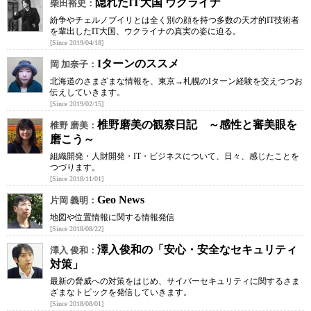
隠れたIT大国 ウクライナ
柴田裕史：
紛争やチェルノブイリとは全く別の顔を持つ多数の天才的IT技術者
を輩出したIT大国、ウクライナの真実の姿に迫る。
[Since 2019/04/18]
Iターンのススメ
岡 加奈子：
北海道のさまざまな情報を、東京→札幌のIターン経験を交えつつお
伝えしていきます。
[Since 2019/02/15]
椎野磨美の観察日記 ～感性と審美眼を
椎野 磨美：
磨こう～
組織開発・人財開発・IT・ビジネスについて、日々、感じたことを
つづります。
[Since 2018/11/01]
Geo News
片岡 義明：
地図や位置情報に関する情報発信
[Since 2018/08/22]
澤入俊和の「安心・安全なセキュリティ
澤入 俊和：
対策」
最新の脅威への対策をはじめ、サイバーセキュリティに関するさま
ざまなトピックを発信していきます。
[Since 2018/08/01]