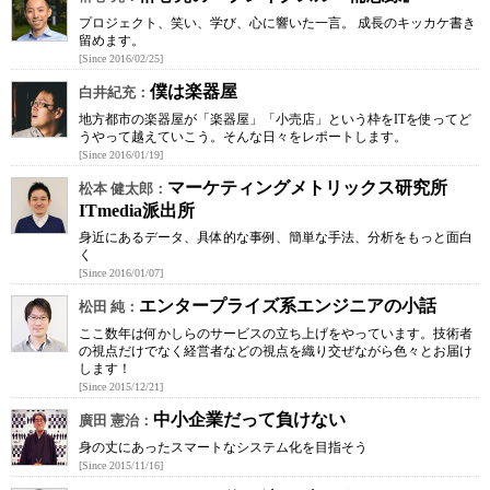
プロジェクト、笑い、学び、心に響いた一言。 成長のキッカケ書き
留めます。
[Since 2016/02/25]
僕は楽器屋
白井紀充：
地方都市の楽器屋が「楽器屋」「小売店」という枠をITを使ってど
うやって越えていこう。そんな日々をレポートします。
[Since 2016/01/19]
マーケティングメトリックス研究所
松本 健太郎：
ITmedia派出所
身近にあるデータ、具体的な事例、簡単な手法、分析をもっと面白
く
[Since 2016/01/07]
エンタープライズ系エンジニアの小話
松田 純：
ここ数年は何かしらのサービスの立ち上げをやっています。技術者
の視点だけでなく経営者などの視点を織り交ぜながら色々とお届け
します！
[Since 2015/12/21]
中小企業だって負けない
廣田 憲治：
身の丈にあったスマートなシステム化を目指そう
[Since 2015/11/16]