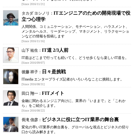
[Since 2016/11/21]
ITエンジニアのための開発現場で役
タカダ ヨシノリ：
立つ心理学
人間関係、コミュニケーション、モチベーション、ハラスメント、
メンタルヘルス、リーダーシップ、マネジメント、リラクセーショ
ンなどの情報を投稿します
[Since 2016/11/16]
IT道 2/3人前
山下 祐生：
IT道はどこまで行っても続いてく、どうせ歩くなら楽しいIT道を。
[Since 2016/09/07]
日々是挑戦
後藤 祥子：
ITmedia エンタープライズ記者がいろいろなことに挑戦します。
[Since 2016/08/31]
FITメイト
田口 翔一：
金融に関わるエンジニア向けに、業界の「いままで」と「これか
ら」をご紹介します。
[Since 2016/08/22]
ビジネスに役に立つIT業界の舞台裏
長滝 信彦：
変化の早いIT業界の舞台裏を、グローバルな視点とビジネスの切り
口から読み解きます。