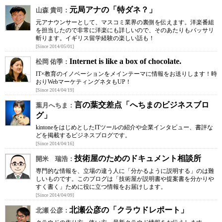
元局アナの「特ダネ？」
山森 貴司：
元アナウンサーとして、マスコミ業界の裏側を伝えます。洋楽番組
を担当したので非常に洋楽にも詳しいので、そのあたりもバッサリ
斬ります。イギリス留学経験の楽しい話も！
[Since 2014/05/01]
Internet is like a box of chocolate.
松岡 佑季：
IT×教育のイノベーションをメインテーマに情報をお送りします！時
おりWebマーケティングネタもUP！
[Since 2014/04/19]
言の葉交差点「へちまのビジネスブロ
葉月へちま：
グ」
kintoneをはじめとしたITツールの紹介や企業インタビュー、書評な
どを掲載するビジネスブログです。
[Since 2014/04/16]
技術屋のためのドキュメント相談所
開米 瑞浩：
専門的な情報を、立場の違う人に「分かるように説明する」のは難
しいものです。このブログは「技術屋が説明書や提案書を分かりや
すく書く」ために役に立つ情報をお届けします。
[Since 2014/04/09]
北瀬公彦の「クラウドレポート」
北瀬 公彦：