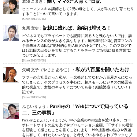
働くママの“人育て”日記
岩淺 こまき：
ヒューマンスキル講師として2児の母として、人が学んだり育ったリ
することについて書いていきます。
[Since 2013/05/16]
記憶に残れば、顧客は増える！
丸尾 宜史：
ビジネスでもプライベートでも記憶に残る人と残らない人では、訪
れるチャンスの数が大きく異なります。顧客獲得に悩む営業マンの
予算未達の原因は“絶対的な見込顧客の不足”でした。このブログで
は1回1回の出会いを大切にすることをテーマに”記憶に残る営業”に
ついてお伝えします。
[Since 2013/05/08]
私が八百屋を開いたわけ
矢嶋 文子（やじま あやこ）：
フツーの会社員だった私が、一念発起してなぜか八百屋さんになっ
てしまった。そのプロセスを中心に、超スモールビジネスの経営者
的な視点で、女性のキャリアについても書く細腕繁盛（したい！）
記です。
[Since 2013/04/26]
Parsleyの「Webについて知っている
ふじいりょう：
二、三の事柄」
Parsleyことふじいりょうが、中小企業のWeb担当を渡り歩き、コー
ポレートサイトの立ち上げやプロモーション企画、ECサイトの運営
を経験して感じたことを書くことにより、Web担当者の悩みや課題
を共有していけたらいいなぁ、と考えているゆるふわブラックなブ