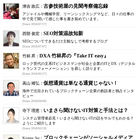
古参技術屋の見聞考察備忘録
津吉 政広：
アジャイルや機械学習、リーンシックスシグマなど、日々の仕事の
中で見て聞いて感じた事を書き留めています。
[Since 2018/07/17]
SEO対策温故知新
西部 俊宏：
SEOについてできるだけ主観なしで考察するブログ
[Since 2018/07/07]
DXA 竹林昇の『Take IT easy』
竹林 昇：
ロック世代の文系ITビジネスマンが社会と企業のITとDX（デジタル
トランスフォーメーション）を易しく語ります。
[Since 2018/05/17]
仮想通貨は単なる通貨じゃない！
高山 靖弘：
海外で注目されているブロックチェーン企業の創設者と独占インタ
ビュー
[Since 2018/04/09]
いまさら聞けないIT対策と手法とは？
寺下 理恵：
システム管理者必見！いまさら聞けないITの話をサルでもわかる？
ようにご紹介します
[Since 2018/03/19]
ブロックチェーンがソーシャルメディア
Kenny Au：