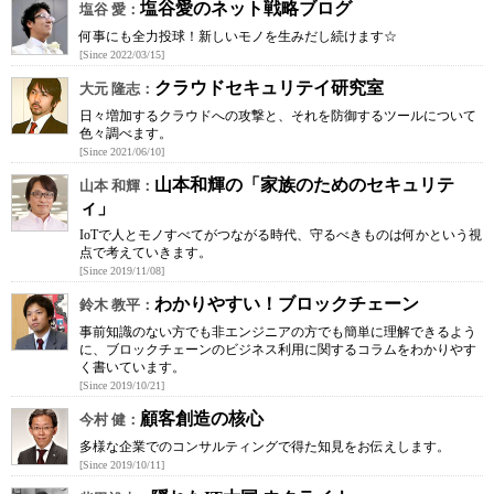
塩谷愛のネット戦略ブログ
塩谷 愛：
何事にも全力投球！新しいモノを生みだし続けます☆
[Since 2022/03/15]
クラウドセキュリテイ研究室
大元 隆志：
日々増加するクラウドへの攻撃と、それを防御するツールについて
色々調べます。
[Since 2021/06/10]
山本和輝の「家族のためのセキュリテ
山本 和輝：
ィ」
IoTで人とモノすべてがつながる時代、守るべきものは何かという視
点で考えていきます。
[Since 2019/11/08]
わかりやすい！ブロックチェーン
鈴木 教平：
事前知識のない方でも非エンジニアの方でも簡単に理解できるよう
に、ブロックチェーンのビジネス利用に関するコラムをわかりやす
く書いています。
[Since 2019/10/21]
顧客創造の核心
今村 健：
多様な企業でのコンサルティングで得た知見をお伝えします。
[Since 2019/10/11]