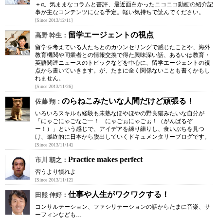
＋α。気ままなコラムと書評、最近面白かったニコニコ動画の紹介記
事が主なコンテンツになる予定。軽い気持ちで読んでください。
[Since 2013/12/11]
留学エージェントの視点
高野 幹生：
留学を考えている人たちとのカウンセリングで感じたことや、海外
教育機関や同業者との情報交換で得た興味深い話、あるいは教育・
英語関連ニュースのトピックなどを中心に、留学エージェントの視
点から書いていきます。が、たまに全く関係ないことも書くかもし
れません。
[Since 2013/11/26]
のらねこみたいな人間だけど頑張る！
佐藤 翔：
いろいろスキルも経験も未熟なほやほやの野良猫みたいな自分が
「にゃごにゃごなごー！ にゃごぉにゃごぉ！（がんばるぞ
ー！）」という感じで、アイデアを練り練りし、食いぶちを見つ
け、最終的に日本から脱出していくドキュメンタリーブログです。
[Since 2013/11/14]
Practice makes perfect
市川 朝之：
習うより慣れよ
[Since 2013/11/12]
仕事や人生がワクワクする！
田熊 伸好：
コンサルテーション、ファシリテーションの話からたまに音楽、サ
ーフィンなども…