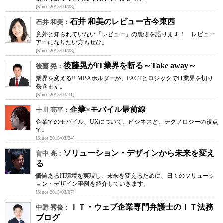
[Since 2015/04/08]
石井 和美のレビュー古今東西
石井 和美：
意外と知られていない「レビュー」の裏側を語ります！ レビュー
アーになりたい方もぜひ。
[Since 2015/04/08]
後藤晃がIT業界を斬る～Take away～
後藤 晃：
業界を変える!! MBAホルダーが、FACTとロジックでIT業界を切り
裂きます。
[Since 2015/03/31]
企業×モバイル最前線
十川 亮平：
企業でのモバイル、UXについて、ビジネスと、テクノロジーの視点
で。
[Since 2015/03/24]
ソリューション・デザインから未来を変え
畠中 亮：
る
価値あるIT環境を実現し、未来を変えるために、日々のソリューシ
ョン・デザイン事例を紹介していきます。
[Since 2015/03/07]
ＩＴ・ウェブ企業専門弁護士のＩＴ法務
中野 秀俊：
ブログ