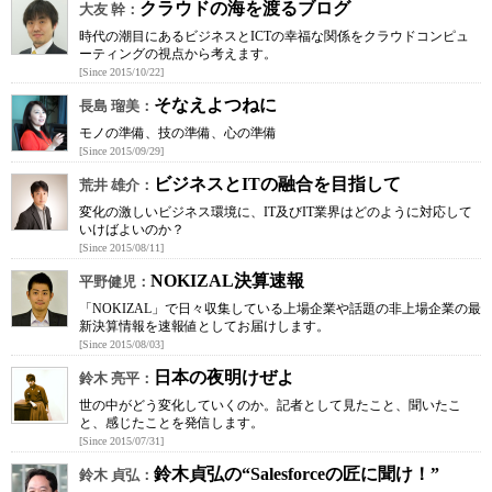
クラウドの海を渡るブログ
大友 幹：
時代の潮目にあるビジネスとICTの幸福な関係をクラウドコンピュ
ーティングの視点から考えます。
[Since 2015/10/22]
そなえよつねに
長島 瑠美：
モノの準備、技の準備、心の準備
[Since 2015/09/29]
ビジネスとITの融合を目指して
荒井 雄介：
変化の激しいビジネス環境に、IT及びIT業界はどのように対応して
いけばよいのか？
[Since 2015/08/11]
NOKIZAL決算速報
平野健児：
「NOKIZAL」で日々収集している上場企業や話題の非上場企業の最
新決算情報を速報値としてお届けします。
[Since 2015/08/03]
日本の夜明けぜよ
鈴木 亮平：
世の中がどう変化していくのか。記者として見たこと、聞いたこ
と、感じたことを発信します。
[Since 2015/07/31]
鈴木貞弘の“Salesforceの匠に聞け！”
鈴木 貞弘：