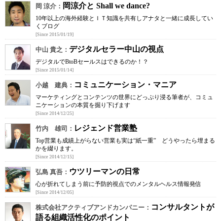
岡涼介と Shall we dance?
岡 涼介：
10年以上の海外経験とＩＴ知識を共有しアナタと一緒に成長してい
くブログ
[Since 2015/01/19]
デジタルセラー中山の視点
中山 貴之：
デジタルでBtoBセールスはできるのか！？
[Since 2015/01/14]
コミュニケーション・マニア
小越 建典：
マーケティングとコンテンツの世界にどっぷり浸る筆者が、コミュ
ニケーションの本質を掘り下げます
[Since 2014/12/25]
レジェンド営業塾
竹内 雄司：
Top営業も成績上がらない営業も実は“紙一重” どうやったら埋まる
かを綴ります。
[Since 2014/12/15]
ウツリーマンの日常
弘島 真吾：
心が折れてしまう前に予防的視点でのメンタルヘルス情報発信
[Since 2014/12/05]
コンサルタントが
株式会社アクティブアンドカンパニー：
語る組織活性化のポイント