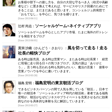
お客様や部下への接し方を、自分の大切な守るべき人（幼児や高齢
者など）に置き換えて考えれば、サービスやリスク回避のためにで
きることは、まだまだあると思います。コンシェルジュ的発想で
「おもてなし」を中心に、気づきを綴ります。
[Since 2013/06/11]
ソーシャルゲーム×ネイティブアプリ
辻村 尚志：
ソーシャルゲームを中心としたアプリ市場、たまに海外のITトレン
ドを発信するブログ
[Since 2013/06/05]
風を切って走る！走る
貫洞 沙織（かんどう・さおり）：
社長の軽快ブログ
ある時は販売員、ある時は営業マン、またある時は社長業！ 経営
に現場に走り回る日々の気づきブログ。元気の源は「ありがと
う」。言う時も言われる時も気持ちのいい、魔法の言葉！ 接客や
営業ノウハウを中心に書いていきます。
[Since 2013/05/28]
福島宏明の東京朝活ブログ
福島 宏明：
できるビジネスパーソンの間で人気を博している「朝活」。日本で
唯一の朝活本「ソーシャルメディア時代の朝活術」著者である福島
宏明が、朝活がなぜビジネスやプライベートを充実させるのに効果
的なのかを具体的な体験を元に解説していきます。
[Since 2013/05/27]