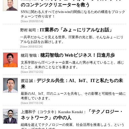
のコンテンツクリエーターを救う
SNSに関わる人すべてがwin-winの関係になるための構造をブロック
チェーンで作り出す！
[Since 2018/03/14]
IT業界の「みょ～にリアルなお話」
野村 祐司：
一兵卒だからこそ見える世界。IT業界の光と影。そんなみょ～にリ
アルなお話をお届けします。
[Since 2018/02/24]
穂苅智哉の Webビジネス！日進月歩
穂苅 智哉：
文系学部からITベンチャー企業へ進んだ男が考えていること、感じ
たこと、未来のことなどを書きます。
[Since 2017/12/25]
デジタル共生：AI、IoT、ITと私たちの未
渡辺 誠：
来
最新のAI、IoT、ITのニュースを共有し、その影響と可能性を一緒に
考察していきます。
[Since 2017/11/24]
「テクノロジー・
上瀧和子（コウタキ）Kazuko Kotaki：
ネットワーク」の中の人
組織を超えてテクノロジーの発展、社会活用を推進しよう、という