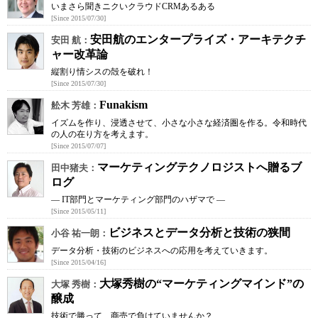
いまさら聞きニクいクラウドCRMあるある
[Since 2015/07/30]
安田航のエンタープライズ・アーキテクチ
安田 航：
ャー改革論
縦割り情シスの殻を破れ！
[Since 2015/07/30]
Funakism
舩木 芳雄：
イズムを作り、浸透させて、小さな小さな経済圏を作る。令和時代
の人の在り方を考えます。
[Since 2015/07/07]
マーケティングテクノロジストへ贈るブ
田中猪夫：
ログ
― IT部門とマーケティング部門のハザマで ―
[Since 2015/05/11]
ビジネスとデータ分析と技術の狭間
小谷 祐一朗：
データ分析・技術のビジネスへの応用を考えていきます。
[Since 2015/04/16]
大塚秀樹の“マーケティングマインド”の
大塚 秀樹：
醸成
技術で勝って、商売で負けていませんか？