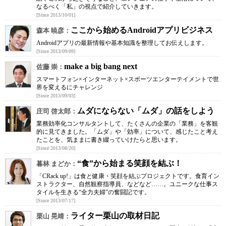
なるべく「私」の視点で紹介していきます。
[Since 2013/10/01]
ここから始めるAndroidアプリビジネス
森本 暁彦：
Androidアプリの最新情報や基本知識を整理してお伝えします。
[Since 2013/09/09]
make a big bang next
佐藤 崇：
スマートフォン×インターネット×スポーツエンターテイメントで世
界を変えるにチャレンジ
[Since 2013/09/03]
ムダにならない「ムダ」の話をしよう
庄司 啓太郎：
業務効率化コンサルタントして、たくさんの企業の「業務」を客観
的に見てきました。「ムダ」や「効率」について、感じたこと考え
たことを、気ままに書き綴っていけたらと思います。
[Since 2013/08/20]
“食”から始まる笑顔を結ぶ！
暮林 まどか：
「CRack up!」は食と健康・笑顔を結ぶプロジェクトです。食育イン
ストラクター、自然観察指導員、などなど……。ユニークな仕事ス
タイルを生きる“全力夫婦”の奮闘記です。
[Since 2013/07/17]
ライター栗山の取材日記
栗山 晃靖：