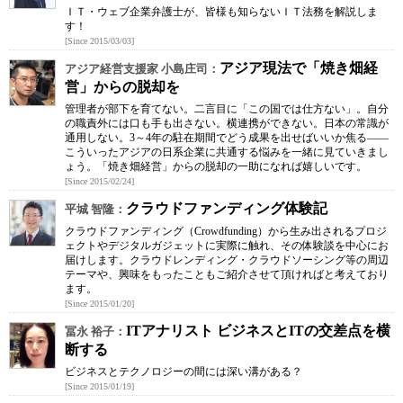
ＩＴ・ウェブ企業弁護士が、皆様も知らないＩＴ法務を解説しま
す！
[Since 2015/03/03]
アジア現法で「焼き畑経
アジア経営支援家 小島庄司：
営」からの脱却を
管理者が部下を育てない。二言目に「この国では仕方ない」。自分
の職責外には口も手も出さない。横連携ができない。日本の常識が
通用しない。3～4年の駐在期間でどう成果を出せばいいか焦る――
こういったアジアの日系企業に共通する悩みを一緒に見ていきまし
ょう。「焼き畑経営」からの脱却の一助になれば嬉しいです。
[Since 2015/02/24]
クラウドファンディング体験記
平城 智隆：
クラウドファンディング（Crowdfunding）から生み出されるプロジ
ェクトやデジタルガジェットに実際に触れ、その体験談を中心にお
届けします。クラウドレンディング・クラウドソーシング等の周辺
テーマや、興味をもったこともご紹介させて頂ければと考えており
ます。
[Since 2015/01/20]
ITアナリスト ビジネスとITの交差点を横
冨永 裕子：
断する
ビジネスとテクノロジーの間には深い溝がある？
[Since 2015/01/19]