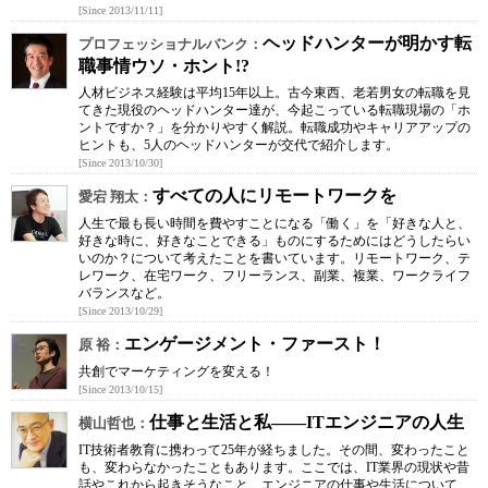
[Since 2013/11/11]
ヘッドハンターが明かす転
プロフェッショナルバンク：
職事情ウソ・ホント!?
人材ビジネス経験は平均15年以上。古今東西、老若男女の転職を見
てきた現役のヘッドハンター達が、今起こっている転職現場の「ホ
ントですか？」を分かりやすく解説。転職成功やキャリアアップの
ヒントも、5人のヘッドハンターが交代で紹介します。
[Since 2013/10/30]
すべての人にリモートワークを
愛宕 翔太：
人生で最も長い時間を費やすことになる「働く」を「好きな人と、
好きな時に、好きなことできる」ものにするためにはどうしたらい
いのか？について考えたことを書いています。リモートワーク、テ
レワーク、在宅ワーク、フリーランス、副業、複業、ワークライフ
バランスなど。
[Since 2013/10/29]
エンゲージメント・ファースト！
原 裕：
共創でマーケティングを変える！
[Since 2013/10/15]
仕事と生活と私――ITエンジニアの人生
横山哲也：
IT技術者教育に携わって25年が経ちました。その間、変わったこと
も、変わらなかったこともあります。ここでは、IT業界の現状や昔
話やこれから起きそうなこと、エンジニアの仕事や生活について、