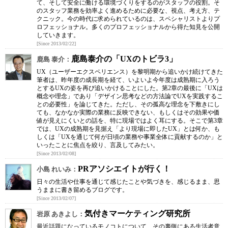
て、そして安全に働ける環境づくりをするのがスタッフの役割。そ
のスタッフ業務を効率よく進めるために必要な、視点、考え方、テ
クニック。今の時代に求められているのは、スペシャリストよりプ
ロフェッショナル。多くのプロフェッショナルから得た知見を公開
していきます。
[Since 2013/02/22]
鹿島泰介の「UXのトビラ3」
鹿島 泰介：
UX（ユーザーエクスペリエンス）を黎明期から追いかけ続けてきた
筆者は、昨年度の成長期を経て、いよいよ今年度は成熟期に入ろう
とするUXの姿を再び追いかけることにした。第2章の最後に「UXは
概念や理念」であり「デザイン思考などの方法論でUXを実践するこ
との必要性」を論じてきた。ただし、その孤高な理念を下敷きにし
ても、なかなか実際の業務に反映できない、もしくはその効果や価
値が見えにくいとの話を、特に現場ではよく耳にする。そこで第3章
では、UXの成熟期を見据え「より現場に即したUX」とは何か、も
しくは「UXを通じて何が日頃の業務や事業全体に貢献するのか」と
いったことに焦点を絞り、言及してみたい。
[Since 2013/02/08]
PRアソシエイトが行く！
小島 れいみ：
日々の生活や仕事を通じて感じたことや気づきを、感じるまま、思
うままに書き留めるブログです。
[Since 2013/02/07]
気付きマーケティング研究所
岩原 あきよし：
最近話題になっているモノコトについて、その裏側にある生活者意