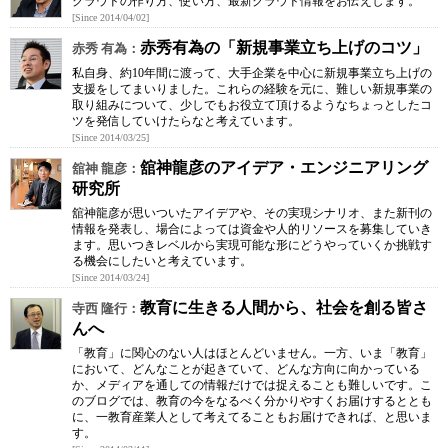
クラウドの作り方、使い方、最新クラウド情報をお伝えします。
[Since 2014/04/02]
赤秀有為の「新規事業立ち上げのコツ」
赤秀 有為：
私自身、約10年間に渡って、大手企業を中心に新規事業立ち上げの
支援をしてまいりました。これらの経験を元に、難しい新規事業の
取り組みについて、少しでもお役立て頂けるようなちょっとしたコ
ツを発信していけたらなと考えています。
[Since 2014/03/25]
舘神龍彦のアイデア・エンジニアリング
舘神 龍彦：
研究所
舘神龍彦が思いついたアイデアや、その実現シナリオ、また新刊の
情報を発表し、場合によっては資金や人的リソースを募集していき
ます。思いつきレベルから実現可能な形にどうやっていくか挑戦す
る機会にしたいと考えています。
[Since 2014/03/24]
教育に生きる人間から、社会を創る皆さ
寺西 隆行：
んへ
「教育」に関心のない人はほとんどいません。一方、いま「教育」
において、どんなことが起きていて、どんな方向に向かっている
か、メディアを通しての情報だけでは捉えることも難しいです。こ
のブログでは、教育の今をなるべく分かりやすくお届けするととも
に、一教育産業人として考えてることもお届けできれば、と思いま
す。