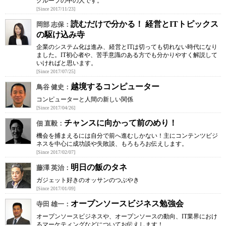
グループの中の人です。
[Since 2017/11/23]
読むだけで分かる！ 経営とITトピックス
岡部 志保：
の駆け込み寺
企業のシステム化は進み、経営とITは切っても切れない時代になり
ました。IT初心者や、苦手意識のある方でも分かりやすく解説して
いければと思います。
[Since 2017/07/25]
越境するコンピューター
鳥谷 健史：
コンピューターと人間の新しい関係
[Since 2017/04/26]
チャンスに向かって前のめり！
佃 直毅：
機会を捕まえるには自分で前へ進むしかない！主にコンテンツビジ
ネスを中心に成功談や失敗談、もろもろお伝えします。
[Since 2017/02/07]
明日の飯のタネ
藤澤 英治：
ガジェット好きのオッサンのつぶやき
[Since 2017/01/09]
オープンソースビジネス勉強会
寺田 雄一：
オープンソースビジネスや、オープンソースの動向、IT業界におけ
るマーケティングなどについてお伝えします！