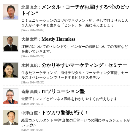
メンタル・コーチがお届けする“心のピッ
北原 真之：
トイン”
コミュニケーションのコツやマネジメント術、そして何よりも１人
１人がイキイキと生きる「ヒント」を一緒に考えましょう
[Since 2014/06/02]
Mostly Harmless
大越 章司：
IT技術についてのトレンドや、ベンダーの戦略についての考察など
を書いていきます。
[Since 2014/05/26]
分かりやすいマーケティング・セミナー
木村 真紀：
生きたマーケティング、海外デジタル・マーケティング事情、セー
ルスオペレーションでリードするビジネスモデル
[Since 2014/05/20]
ITソリューション塾
斎藤 昌義：
最新ITトレンドとビジネス戦略をわかりやすくお伝えします！
[Since 2014/05/19]
トツカワ警部が行く！
中津山 恒：
経営コンサルタント 中津山 恒の日常ーいつの間にやらガジェットが
いっぱい
[Since 2014/05/08]