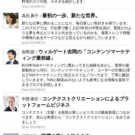
料理のコツや技、小ネタを紹介します。
[Since 2014/09/11]
最初の一歩、新たな世界。
具呂 典子：
新たな仕事に携わることになり、毎日新しい気付きを得ています。
このブログでは、IT企業で働く入社5年目の中堅社員が、普段どのよ
うな事を考えビジネスと向き合っているのかを、最新トレンド情報
や興味のあるサービスなども交えながら紹介していきます。
[Since 2014/08/21]
ウィルゲート吉岡の「コンテンツマーケテ
吉岡 諒：
ィング最前線」
約10年Webマーケティングに携わってきた経験を生かし、業界の最
新動向からSEO、コンテンツマーケティング、ユーザーの行動心理
などWebマーケティングに役立ちそうなノウハウまで、丁寧に解説
していきます。Webに馴染みのない人でも参考になる情報を提供で
きるブログを目指します。
[Since 2014/08/19]
コンテクストクリエーションによるプラ
中西 崇文：
ットフォームビジネス
コンテクスト（文脈）を創造が新しいビジネスの価値創造につなが
ります。色んな角度から「コンテクストクリエーション」をみてみ
ましょう
[Since 2014/08/13]