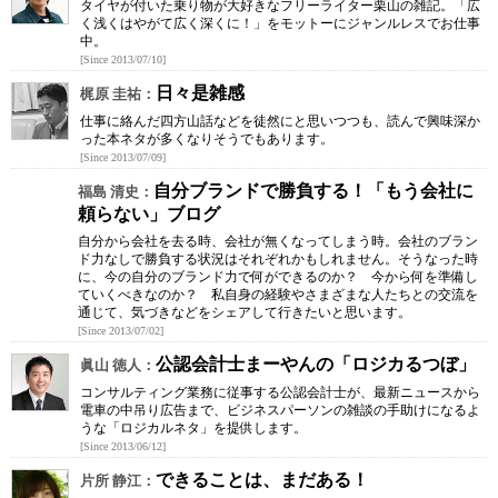
タイヤが付いた乗り物が大好きなフリーライター栗山の雑記。「広
く浅くはやがて広く深くに！」をモットーにジャンルレスでお仕事
中。
[Since 2013/07/10]
日々是雑感
梶原 圭祐：
仕事に絡んだ四方山話などを徒然にと思いつつも、読んで興味深か
った本ネタが多くなりそうでもあります。
[Since 2013/07/09]
自分ブランドで勝負する！「もう会社に
福島 清史：
頼らない」ブログ
自分から会社を去る時、会社が無くなってしまう時。会社のブラン
ド力なしで勝負する状況はそれぞれかもしれません。そうなった時
に、今の自分のブランド力で何ができるのか？ 今から何を準備し
ていくべきなのか？ 私自身の経験やさまざまな人たちとの交流を
通じて、気づきなどをシェアして行きたいと思います。
[Since 2013/07/02]
公認会計士まーやんの「ロジカるつぼ」
眞山 徳人：
コンサルティング業務に従事する公認会計士が、最新ニュースから
電車の中吊り広告まで、ビジネスパーソンの雑談の手助けになるよ
うな「ロジカルネタ」を提供します。
[Since 2013/06/12]
できることは、まだある！
片所 静江：