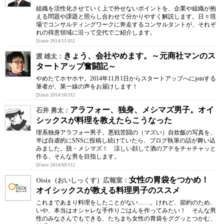
組織を活性化させていく上で外せないポイントを、企業や組織が抱
える問題や課題と照らし合わせて分かりやすく解説します。日々現
場でコンサルティングワークに奔走するコンサルタントが、それぞ
れの得意領域に沿って交代でご紹介します。
[Since 2014/11/05]
きょう、会社やめます。～元商社マンのス
渡 雄太：
タートアップ奮闘記～
やめたてホヤホヤ。2014年11月1日からスタートアップへにjoinする
筆者が、第一線の声をお届けします！
[Since 2014/10/31]
アラフォー、独身、メシマズ男子。オイ
石井 勇太：
シックスが料理を教えたらこうなった
理系独身アラフォー男子。悪戦苦闘の（マズい）自炊飯の写真を、
半ば自虐的にSNSに投稿し続けていたら、ブログ執筆の話が舞い込
みました。脱・メシマズ！ 涼しい顔して酒のアテをチャチャッと
作る、そんな男を目指します。
[Since 2014/09/11]
女性の胃袋をつかめ！
Oisix（おいしっくす）広報室：
オイシックスが教える料理男子のススメ
これまであまり料理をしたことがない……。けれど、節約のため、
いや、本当はオシャレな手作りごはんを作ってみたい！ そんな男
性のみなさんでもできる、たちまち女性の胃袋をググッとつかむ、