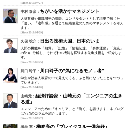
[Since 2016/07/27]
ちがいを活かすマネジメント
中村 泰彦：
人材育成や組織開発の講師、コンサルタントとして現場で感じた
「違い」「違和感」を通じて組織強化のためのマネジメントを考え
ます。
[Since 2016/05/29]
日出る技術大国、日本のいま
久保 聡介：
人間の機能を「知覚」「記憶」「情報伝達」「身体運動」「免疫」
の5つに分解し、それぞれの機能を拡張する先進技術をご紹介しま
す。
[Since 2016/05/25]
川口玲子の”気になるモノ，者”
川口 玲子：
学生や社会人教育の中で見えてくる、ふと気になったことをつづっ
ていきます。
[Since 2016/04/28]
経済評論家・山崎元の「エンジニアの生き
山崎元：
る道」
エンジニアのための「キャリア」と「働く」を語ります。本ブログ
はVSNのコラムを紹介します。
[Since 2016/03/22]
榊巻亮の『ブレイクスルー備忘録』
榊巻 亮：