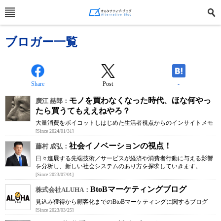
ブロガー一覧
Share
Post
-
モノを買わなくなった時代、ほな何やっ
廣江 慈郎：
たら買うてもええねやろ？
大量消費をボイコットしはじめた生活者視点からのインサイトメモ
[Since 2024/01/31]
社会イノベーションの視点！
藤村 成弘：
日々進展する先端技術／サービスが経済や消費者行動に与える影響
を分析し、新しい社会システムのあり方を探求していきます。
[Since 2023/07/01]
BtoBマーケティングブログ
株式会社ALUHA：
見込み獲得から顧客化までのBtoBマーケティングに関するブログ
[Since 2023/03/25]