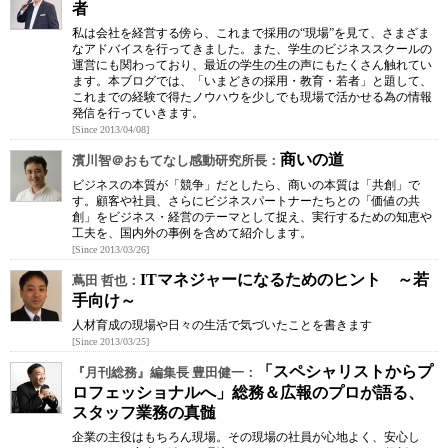
者
私は会社を経営する傍ら、これまで採用の“現場”を見て、さまざま
なアドバイスを行ってきました。また、学生のビジネススクールの
運営にも関わっており、最近の学生の生の声にもたくさん触れてい
ます。本ブログでは、「いまどきの採用・教育・若者」と題して、
これまでの経験で得たノウハウを少しでも現場で活かせる為の情報
発信を行っていきます。
[Since 2013/04/08]
商いの道
濱川智＠おもてなし感動研究所長：
ビジネスの本質が「競争」だとしたら、商いの本質は「共創」で
す。顧客や社員、さらにビジネスパートナーたちとの「価値の共
創」をビジネス・経営のテーマとして捉え、実行するための知恵や
工夫を、国内外の事例を含めて紹介します。
[Since 2013/03/26]
ITマネジャーになるためのヒント ～若
蔦田 哲也：
手向け～
人材育成の現場や日々の生活で気づいたことを書きます
[Since 2013/03/25]
「スペシャリストからプ
『月刊総務』編集長 豊田健一：
ロフェッショナルへ」総務＆広報のプロが語る、
スタッフ業務の真髄
企業の主役はもちろん現場。その現場の社員が心地よく、安心し