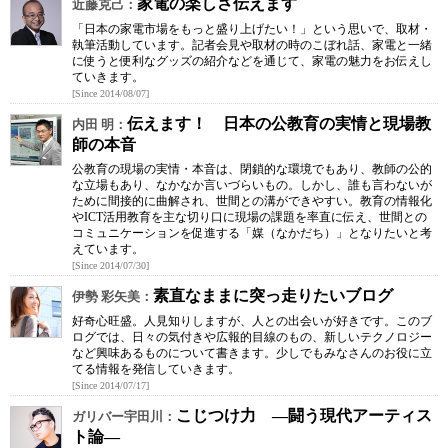
家電の楽しさ伝えます
近藤克己：
「日本の家電市場をもっと盛り上げたい！」という思いで、取材・
執筆活動しています。記者会見や取材の時のこぼれ話、家電と一緒
に使うと便利なグッズの紹介などを通じて、家電の魅力をお伝えし
ていきます。
[Since 2014/08/07]
伝えます！ 日本の公教育の実情と現場教
内田 明：
師の本音
公教育の現場の実情・本音は、閉鎖的な環境でもあり、教師の公的
な立場もあり、なかなか言いづらいもの。しかし、誰も言わないが
ために間接的に曲解され、世間との溝ができやすい。教育の情報化
やICT活用教育を主な切り口に現場の課題を率直に伝え、世間との
コミュニケーションを促進する「媒（なかだち）」となりたいと考
えています。
[Since 2014/07/30]
素直なままに突っ走りたいブログ
伊勢 彩矢美：
好奇心旺盛。人見知りしますが、人との出会いが好きです。このブ
ログでは、日々の気付きや広報的目線のもの、新しいテクノロジー
など興味あるものについて書きます。少しでもみなさんのお役に立
てる情報を発信していきます。
[Since 2014/07/17]
こじつけ力 ―闘う現代アーティス
ガリバー宇田川：
ト論―