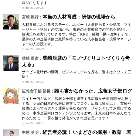
ログになります。
[Since 2013/04/25]
本当の人材育成：研修の現場から
宮崎 照行：
人材育成における各ステークホルダー（人事担当者・受講者・マネ
ージャー・講師）の立場から、現在の企業教育での問題を提起し、
解決策を処方していきます。特に「KKD（経験・勘・度胸）」で、
講師の人や企業研修に疑問を持っている人事担当者・現場マネージ
ャーの人必読です。
[Since 2013/04/24]
柴崎辰彦の「モノづくりコトづくりを考
柴崎 辰彦：
える」
サービス化時代の潮流、ビジネスモデルを探る。週末はクワッチ三
昧！
[Since 2013/04/22]
誰も書かなかった、広報女子部ログ
広報女子部 部長：
スイミー的ギルド、広報女子部を運営する広報女子部 部長がお届け
する、明日の日本の広報に役立つブログ。広報は幅が広く、業種や
規模によっても大きく運用が異なるので、メインとしてお届けする
のは、中小企業向けコンテンツとなります。未来の日本をみんなで
作るために、一翼を担う発信ができればと思います！
[Since 2013/04/10]
経営者必読！ いまどきの採用・教育・若
中尾 英明：