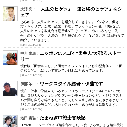
[Since 2014/03/11]
「人生のヒケツ」「運と縁のヒケツ」をシ
大澤 亮：
ェア
あらゆる「人生のヒケツ」を紹介していきます。ビジネス、働き
方・キャリア、起業、恋愛、料理、ファッションや第一印象など。
人生のヒケツを教え合う場所shAIR（シェア）でのいろんな「先
生」のヒケツや、大澤の「運と縁のヒケツ」などを、週に1回程度で
紹介していきます。
[Since 2014/02/25]
ニッポンのスゴイ“田舎人”が語るストー
中川 生馬：
リー
現代版「田舎暮らし」／田舎ライフスタイル／移動型定住？！／田
舎旅など……について書いていければと思っています。
[Since 2014/02/18]
ワークスタイル総研・伊藤です
伊藤 羊一：
現在、仕事で取組んでいるオフィスやワークスタイルについての知
見、ロジカルシンキングやプレゼンテーションなど、ビジネススキ
ルに関し自分が得てきたこと、そして自身が経てきたさまざまなビ
ジネス上の経験など、あれやこれやを、思うがままに綴ります。
[Since 2014/02/04]
たまねぎIT戦士冒険記
池田 憲弘：
ITmediaエンタープライズ編集部のしたっぱによる気ままな編集後記