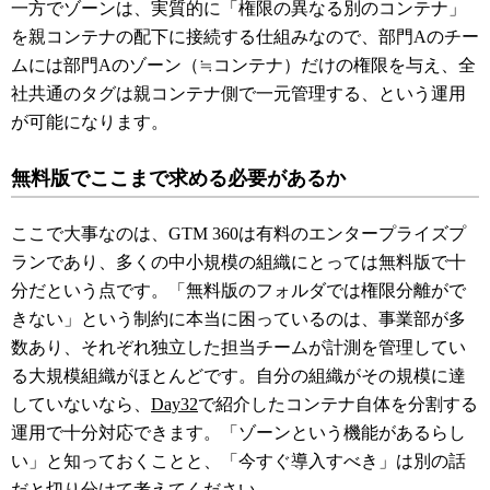
一方でゾーンは、実質的に「権限の異なる別のコンテナ」
を親コンテナの配下に接続する仕組みなので、部門Aのチー
ムには部門Aのゾーン（≒コンテナ）だけの権限を与え、全
社共通のタグは親コンテナ側で一元管理する、という運用
が可能になります。
無料版でここまで求める必要があるか
ここで大事なのは、GTM 360は有料のエンタープライズプ
ランであり、多くの中小規模の組織にとっては無料版で十
分だという点です。「無料版のフォルダでは権限分離がで
きない」という制約に本当に困っているのは、事業部が多
数あり、それぞれ独立した担当チームが計測を管理してい
る大規模組織がほとんどです。自分の組織がその規模に達
していないなら、
Day32
で紹介したコンテナ自体を分割する
運用で十分対応できます。「ゾーンという機能があるらし
い」と知っておくことと、「今すぐ導入すべき」は別の話
だと切り分けて考えてください。