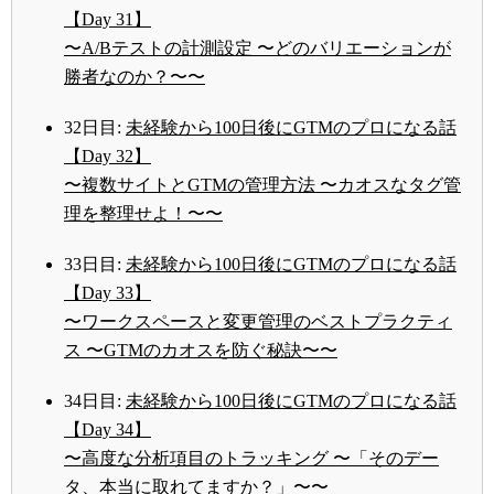
【Day 31】
〜A/Bテストの計測設定 〜どのバリエーションが
勝者なのか？〜〜
32日目:
未経験から100日後にGTMのプロになる話
【Day 32】
〜複数サイトとGTMの管理方法 〜カオスなタグ管
理を整理せよ！〜〜
33日目:
未経験から100日後にGTMのプロになる話
【Day 33】
〜ワークスペースと変更管理のベストプラクティ
ス 〜GTMのカオスを防ぐ秘訣〜〜
34日目:
未経験から100日後にGTMのプロになる話
【Day 34】
〜高度な分析項目のトラッキング 〜「そのデー
タ、本当に取れてますか？」〜〜