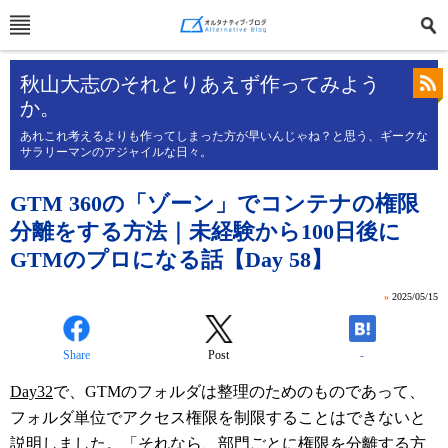
秋山大志のそれとりあえず作ってみよう
か。
あれこれ考えるよりも作ってしまった方が早いんじゃね？と思う、ギークな
サラリーマンのアジャイルな日々。
GTM 360の「ゾーン」でコンテナの権限
分離をする方法｜未経験から100日後に
GTMのプロになる話【Day 58】
»
2025/05/15
Share
Post
-
Day32
で、GTMのフォルダは整理のためのものであって、
フォルダ単位でアクセス権限を制限することはできないと
説明しました。「それなら、部門ごとに権限を分離する方