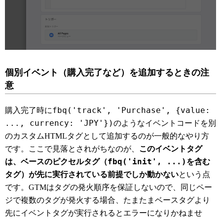
個別イベント（購入完了など）を追加するときの注
意
fbq('track', 'Purchase', {value:
購入完了時に
..., currency: 'JPY'})
のようなイベントコードを別
のカスタムHTMLタグとして追加するのが一般的なやり方
です。ここで見落とされがちなのが、
このイベントタグ
fbq('init', ...)
は、ベースのピクセルタグ（
を含む
タグ）が先に実行されている前提でしか動かない
という点
です。GTMはタグの発火順序を保証しないので、同じペー
ジで複数のタグが発火する場合、たまたまベースタグより
先にイベントタグが実行されるとエラーになりかねませ