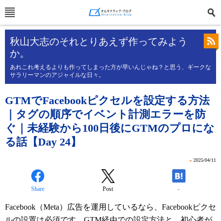
秋山大志のそれとりあえず作ってみよう
か。
あれこれ考えるよりも作ってしまった方が早いんじゃね？と思う、ギークな
サラリーマンのアジャイルな日々。
GTMでFacebookピクセルを設定する方法
｜タグの順序でイベント計測エラーを防
ぐ｜未経験から100日後にGTMのプロにな
る話【Day 24】
»
2025/04/11
Share
Post
-
Facebook（Meta）広告を運用しているなら、Facebookピクセ
ルの設置は必須です。GTM経由での設定方法と、初心者が