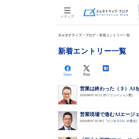
メディア
オルタナティブ・ブログ
>
新着エントリー一覧
新着エントリー一覧
Share
Post
-
営業は終わった（３）AI
2026/08/07 05:12
[
ITソリューション塾
]
営業現場で進むAIエージ
2026/08/07 05:08
[
『ビジネス2.0』の視点
]