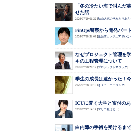
「冬の冷たい海で叫んだ英
せた話
2026/07/29 01:22
[
秋山大志のそれとりあえ
FinOps警察から開発パート
2026/07/28 21:08
[
生涯ITエンジニアでいこ
なぜプロジェクト管理を
キの工程管理について
2026/07/28 20:12
[
プロジェクトマジック
]
学生の成長は速かった！今
2026/07/28 10:10
[
きょこ コーリング
]
ICUに聞く大学と寄付のあ
2026/07/27 14:17
[
マリコ駆ける！
]
白内障の手術を受けるま