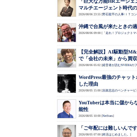
「巨大な万能HRエージェント」は
マルチエージェント時代
2026/08/06 23:55
[
野石龍平の人事/ＩＴコ
沖縄で台風が来たときの
2026/08/06 09:00
[
「走れ！プロジェクトマ
【完全解説】AI駆動型M&A
で「会社の未来」から買
2026/08/06 05:02
[
経営者が読むNVIDIAのフ
WordPress最強のチ
した理由
2026/08/05 15:00
[
吉政忠志のベンチャービ
YouTuberは本当に儲
能性
2026/08/05 10:00
[
NetStats
]
「ご年配には難しいんで
2026/08/05 07:00
[
終活はじめました。
]