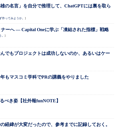
雄の名言」を自分で推理して、ChatGPTには裏を取ら
ず作ってみようか。
]
ナーへ ― Capital Oneに学ぶ「凍結された指標」戦略
う。
]
学んでもプロジェクトは成功しないのか、あるいはケー
年もマスコミ学科でPRの講義をやりました
るべき姿【社外報funNOTE】
での経緯が大変だったので、参考までに記録しておく。