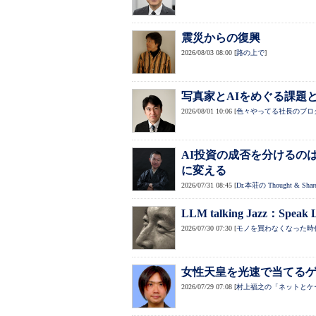
震災からの復興
2026/08/03 08:00
[
路の上で
]
写真家とAIをめぐる課題
2026/08/01 10:06
[
色々やってる社長のブロ
AI投資の成否を分けるの
に変える
2026/07/31 08:45
[
Dr.本荘の Thought & Shar
LLM talking Jazz：Speak Li
2026/07/30 07:30
[
モノを買わなくなった時
女性天皇を光速で当てる
2026/07/29 07:08
[
村上福之の「ネットとケ