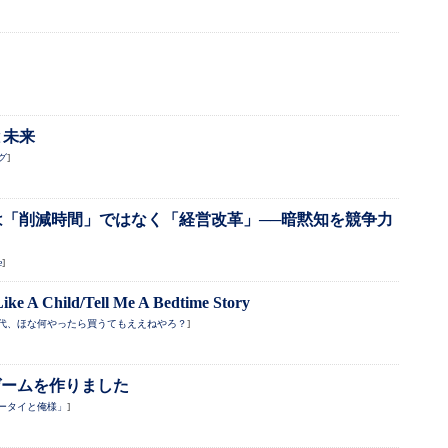
と未来
グ
]
は「削減時間」ではなく「経営改革」──暗黙知を競争力
e
]
ke A Child/Tell Me A Bedtime Story
代、ほな何やったら買うてもええねやろ？
]
ゲームを作りました
ータイと俺様」
]