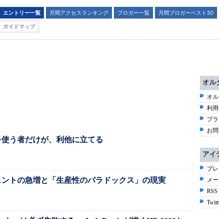
エントリー一覧
月間アクセスランキング
ブロガー一覧
月間ブロガーベスト30
ガイドマップ
オル
オル
利用
プラ
お問
を使う者だけが、利他に立てる
アイ
プレ
ェントの急増と「生産性のパラドックス」の現実
メー
RSS
Twitt