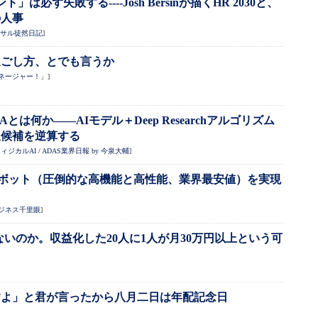
必ず失敗する----Josh Bersinが描くHR 2030と、
の人事
ンサル徒然日記
]
過ごし方、とでも言うか
ネージャー！」
]
とは何か――AIモデル＋Deep Researchアルゴリズム
収候補を逆算する
ィジカルAI / ADAS業界日報 by 今泉大輔
]
ャットボット（圧倒的な高機能と高性能、業界最安値）を実現
ジネス千里眼
]
からないのか。収益化した20人に1人が月30万円以上という可
すよ」と君が言ったから八月二日は年配記念日