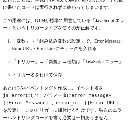
に書いたコードは実行されずに終わってしまいます。
この用途には、GTMが標準で用意している「JavaScript エラ
ー」というトリガータイプを使うのが正解です。
「変数」→「組み込み変数の設定」で、Error Message・
Error URL・Error Lineにチェックを入れる
「トリガー」→「新規」→種類は「JavaScript エラー」
トリガー名を付けて保存
あとはGA4イベントタグを作成し、イベント名を
js_error
error_message
にして、パラメータに
=
{{Error Message}}
error_url
{{Error URL}}
、
=
を設定し、このトリガーに紐付けるだけです。独自のエラ
ーハンドリングコードを書く必要は一切ありません。