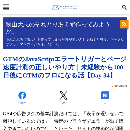
秋山大志のそれとりあえず作ってみよう
か。
あれこれ考えるよりも作ってしまった方が早いんじゃね？と思う、ギークな
サラリーマンのアジャイルな日々。
GTMのJavaScriptエラートリガーとページ
速度計測の正しいやり方｜未経験から100
日後にGTMのプロになる話【Day 34】
»
2025/04/21
Share
Post
-
GA4や広告タグの基本計測だけでは、「表示が遅いせいで
離脱しているのでは」「特定のブラウザでエラーが出て購
入できていないのでは」といった、サイトの技術的な問題