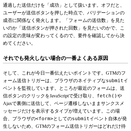
通過した送信だけを「成功」として扱います。オフだと、
ユーザーが送信ボタンを押した時点で、バリデーションの
成否に関係なく発火します。「フォームの送信数」を見た
いのか「送信ボタンが押された回数」を見たいのかで、こ
の設定の意味が変わってくるので、要件を確認してから決
めてください。
それでも発火しない場合の一番よくある原因
そして、これが今日一番伝えたいポイントです。GTMのフ
submit
ォーム送信トリガーは、ブラウザのネイティブな
イ
ベントを監視しています。ところが最近のフォームは、送
fetch()
信ボタンのクリックをJavaScriptで受け取り、
や
Ajaxで裏側に送信して、ページ遷移しないままサンクスメ
ッセージだけを表示するタイプが増えています。この場
<form>
submit
合、ブラウザの
としての
イベント自体が発
生しないため、GTMのフォーム送信トリガーはどれだけ待