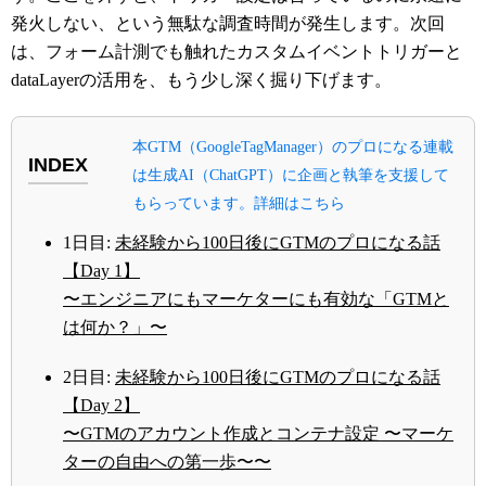
発火しない、という無駄な調査時間が発生します。次回
は、フォーム計測でも触れたカスタムイベントトリガーと
dataLayerの活用を、もう少し深く掘り下げます。
本GTM（GoogleTagManager）のプロになる連載
INDEX
は生成AI（ChatGPT）に企画と執筆を支援して
もらっています。詳細はこちら
1日目:
未経験から100日後にGTMのプロになる話
【Day 1】
〜エンジニアにもマーケターにも有効な「GTMと
は何か？」〜
2日目:
未経験から100日後にGTMのプロになる話
【Day 2】
〜GTMのアカウント作成とコンテナ設定 〜マーケ
ターの自由への第一歩〜〜