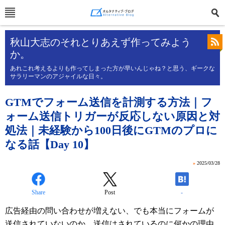
秋山大志のそれとりあえず作ってみよう
か。
あれこれ考えるよりも作ってしまった方が早いんじゃね？と思う、ギークな
サラリーマンのアジャイルな日々。
GTMでフォーム送信を計測する方法｜フ
ォーム送信トリガーが反応しない原因と対
処法｜未経験から100日後にGTMのプロに
なる話【Day 10】
»
2025/03/28
Share
Post
-
広告経由の問い合わせが増えない、でも本当にフォームが
送信されていないのか、送信はされているのに何かの理由