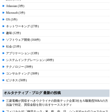
Atlassian (3件)
Microsoft (1件)
OS (1件)
ネットワーキング (27件)
趣味 (12件)
ソフトウェア開発 (164件)
社会 (21件)
アプリケーション (13件)
システムインテグレーション (49件)
テクノロジー (39件)
コンサルティング (30件)
ビジネス (50件)
オルタナティブ・ブログ 最新の投稿
三菱電機が買収すべきウクライナの防衛テック企業3社をAI駆動型M&Aの方
法論で特定、買収金額を割り出すケーススタディ
フィジカルAI「物流テック」米、欧、中、日、シンガポールのユースケース