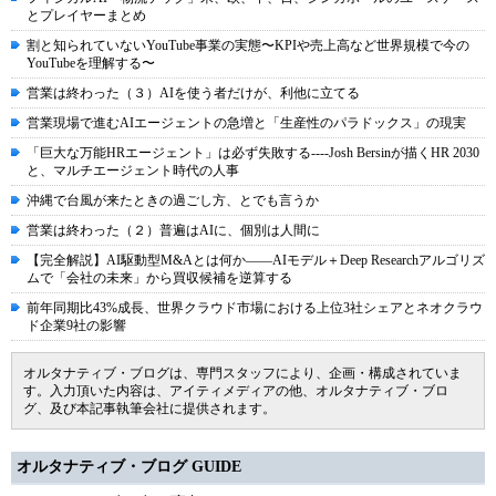
とプレイヤーまとめ
割と知られていないYouTube事業の実態〜KPIや売上高など世界規模で今の
YouTubeを理解する〜
営業は終わった（３）AIを使う者だけが、利他に立てる
営業現場で進むAIエージェントの急増と「生産性のパラドックス」の現実
「巨大な万能HRエージェント」は必ず失敗する----Josh Bersinが描くHR 2030
と、マルチエージェント時代の人事
沖縄で台風が来たときの過ごし方、とでも言うか
営業は終わった（２）普遍はAIに、個別は人間に
【完全解説】AI駆動型M&Aとは何か――AIモデル＋Deep Researchアルゴリズ
ムで「会社の未来」から買収候補を逆算する
前年同期比43%成長、世界クラウド市場における上位3社シェアとネオクラウ
ド企業9社の影響
オルタナティブ・ブログは、専門スタッフにより、企画・構成されていま
す。入力頂いた内容は、アイティメディアの他、オルタナティブ・ブロ
グ、及び本記事執筆会社に提供されます。
オルタナティブ・ブログ GUIDE