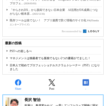
プロフェ...
(2026/03/03)
「やらされDX」から脱却できない日本企業 AI活用がDX成果につな
がらない根本原...
(2025/12/26)
既存ツールは捨てない！ アプリ連携で防ぐ情報のサイロ化
PR(ITmedia
エンタープライズ)
Recommended by
最新の投稿
PSTへの道しるべ
マネジメントは独裁者でも孤独でもない2つの書籍がでました！
日本人で初めてプロフェッショナルスクラムトレーナー（PST）になり
ました
Share
Post
-
長沢 智治
所属は、数度変われど、一貫してソフトウェア開発に関す