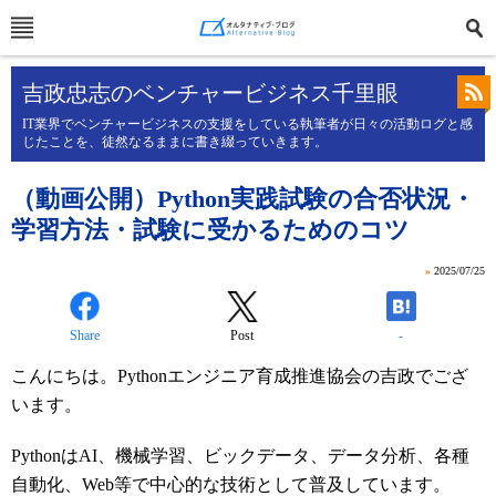
吉政忠志のベンチャービジネス千里眼
IT業界でベンチャービジネスの支援をしている執筆者が日々の活動ログと感
じたことを、徒然なるままに書き綴っていきます。
（動画公開）Python実践試験の合否状況・
学習方法・試験に受かるためのコツ
»
2025/07/25
Share
Post
-
こんにちは。Pythonエンジニア育成推進協会の吉政でござ
います。
PythonはAI、機械学習、ビックデータ、データ分析、各種
自動化、Web等で中心的な技術として普及しています。