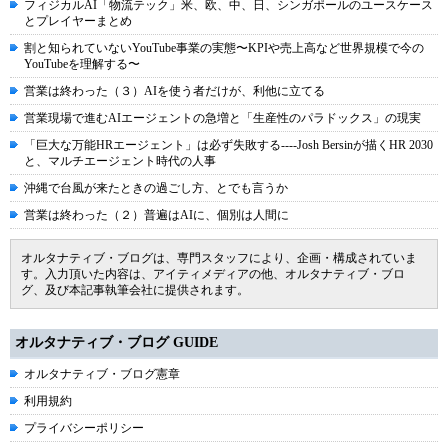
フィジカルAI「物流テック」米、欧、中、日、シンガポールのユースケース
とプレイヤーまとめ
割と知られていないYouTube事業の実態〜KPIや売上高など世界規模で今の
YouTubeを理解する〜
営業は終わった（３）AIを使う者だけが、利他に立てる
営業現場で進むAIエージェントの急増と「生産性のパラドックス」の現実
「巨大な万能HRエージェント」は必ず失敗する----Josh Bersinが描くHR 2030
と、マルチエージェント時代の人事
沖縄で台風が来たときの過ごし方、とでも言うか
営業は終わった（２）普遍はAIに、個別は人間に
オルタナティブ・ブログは、専門スタッフにより、企画・構成されていま
す。入力頂いた内容は、アイティメディアの他、オルタナティブ・ブロ
グ、及び本記事執筆会社に提供されます。
オルタナティブ・ブログ GUIDE
オルタナティブ・ブログ憲章
利用規約
プライバシーポリシー