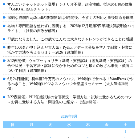
すんごいチャットボット登場）シナリオ不要、超高性能、従来の1/10の価格
「GMO AI RAGチャット」
深刻な脆弱性wp2shellの攻撃開始は4時間後。今すぐの対応と事後対応を解説
名物！専門用語を使わずに説明する「2026年12月期第2四半期決算説明会ハイ
ライト」（社長の吉政が解説）
57歳になりました。この歳でこんなに大きなチャレンジができることに感謝
昨年1600名が申し込んだ大人気）Python／データ分析を学んで副業・起業に
活かす方法を考えるセミナー2026（追加開催）
8/12夜開催）ウェブセキュリティ基礎・実務試験（徳丸基礎・実務試験）の
合否状況・学習方法・試験に受かるためのコツと最近の改ざん事例・傾向に
ついて解説（追加開催）
6月24日開催）初年度2千万円のノウハウ。Web制作で食べる！WordPressでや
るべきこと、Web制作ビジネスノウハウ全部盛りセミナー（大人気追加開
催）
7/22夜開催）PHP初級試験の合否状況・学習方法・試験に受かるためのコツ
～お得に受験する方法・問題集のご紹介～（追加開催）
2026年8月
日
月
火
水
木
金
土
1