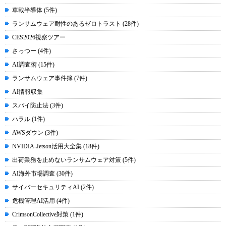
車載半導体 (5件)
ランサムウェア耐性のあるゼロトラスト (28件)
CES2026視察ツアー
さっつー (4件)
AI調査術 (15件)
ランサムウェア事件簿 (7件)
AI情報収集
スパイ防止法 (3件)
ハラル (1件)
AWSダウン (3件)
NVIDIA-Jetson活用大全集 (18件)
出荷業務を止めないランサムウェア対策 (5件)
AI海外市場調査 (30件)
サイバーセキュリティAI (2件)
危機管理AI活用 (4件)
CrimsonCollective対策 (1件)