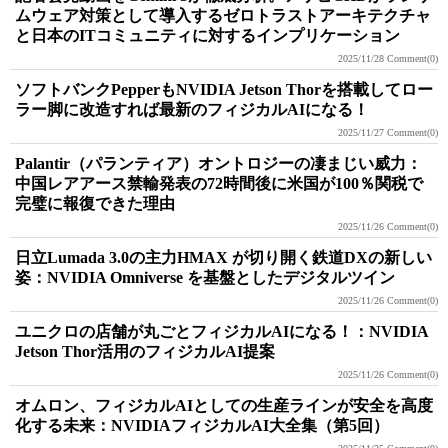
ムウェア対策として導入するゼロトラストアーキテクチャ
と日本のITコミュニティに対するインプリケーション
2025/11/28
Comment(0)
ソフトバンクPepperもNVIDIA Jetson Thorを搭載してロー
ラー脚に改造すれば最新のフィジカルAIになる！
2025/11/27
Comment(0)
Palantir（パランティア）オントロジーの凄まじい威力：
中国レアアース禁輸発表の72時間後に米国が100％関税で
完璧に報復できた理由
2025/11/26
Comment(0)
日立Lumada 3.0の主力HMAX が切り開く鉄道DXの新しい
姿：NVIDIA Omniverse を基盤としたデジタルツイン
2025/11/26
Comment(0)
ユニクロの店舗が丸ごとフィジカルAIになる！：NVIDIA
Jetson Thor活用のフィジカルAI提案
2025/11/26
Comment(0)
オムロン、フィジカルAIとしての生産ラインが安全を高度
化する未来：NVIDIAフィジカルAI大全集（第5回）