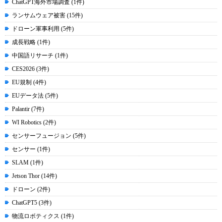
ChatGPT海外市場調査 (1件)
ランサムウェア被害 (15件)
ドローン軍事利用 (5件)
成長戦略 (1件)
中国語リサーチ (1件)
CES2026 (3件)
EU規制 (4件)
EUデータ法 (5件)
Palantir (7件)
WI Robotics (2件)
センサーフュージョン (5件)
センサー (1件)
SLAM (1件)
Jetson Thor (14件)
ドローン (2件)
ChatGPT5 (3件)
物流ロボティクス (1件)