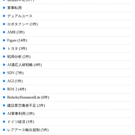
軍事転用
デュアルユース
ロボタクシー (1件)
AMR (3件)
Figure (14件)
トヨタ (3件)
戦局分析 (2件)
AI適応人材戦略 (4件)
SDV (7件)
AGI (1件)
ROS 2 (4件)
BerkeleyHumanoidLite (6件)
建設業労働者不足 (2件)
AI軍事利用 (3件)
ドイツ経済 (1件)
レアアース輸出規制 (5件)