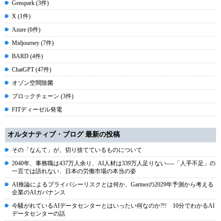
Genspark (3件)
X (1件)
Azure (6件)
Midjourney (7件)
BARD (4件)
ChatGPT (47件)
オゾン空間除菌
ブロックチェーン (3件)
FITディーゼル発電
オルタナティブ・ブログ 最新の投稿
その「なんて」が、切り捨てているものについて
2040年、事務職は437万人余り、AI人材は339万人足りない----「人手不足」の
一言では語れない、日本の労働市場の本当の姿
AI推論によるプライバシーリスクとは何か、Gartnerの2029年予測から考える
企業のAIガバナンス
今騒がれているAIデータセンターとはいったい何なのか?!! 10分でわかるAI
データセンターの話