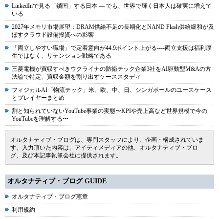
LinkedInで見る「鎖国」する日本 ― でも、世界で輝く日本人は確実に増えて
いる
2027年メモリ市場展望：DRAM供給不足の長期化とNAND Flash供給緩和が及
ぼすクラウド設備投資への影響
「両立しやすい職場」で定着意向が44.9ポイント上がる----両立支援は福利厚
生ではなく、リテンション戦略である
三菱電機が買収すべきウクライナの防衛テック企業3社をAI駆動型M&Aの方
法論で特定、買収金額を割り出すケーススタディ
フィジカルAI「物流テック」米、欧、中、日、シンガポールのユースケース
とプレイヤーまとめ
割と知られていないYouTube事業の実態〜KPIや売上高など世界規模で今の
YouTubeを理解する〜
オルタナティブ・ブログは、専門スタッフにより、企画・構成されていま
す。入力頂いた内容は、アイティメディアの他、オルタナティブ・ブロ
グ、及び本記事執筆会社に提供されます。
オルタナティブ・ブログ GUIDE
オルタナティブ・ブログ憲章
利用規約