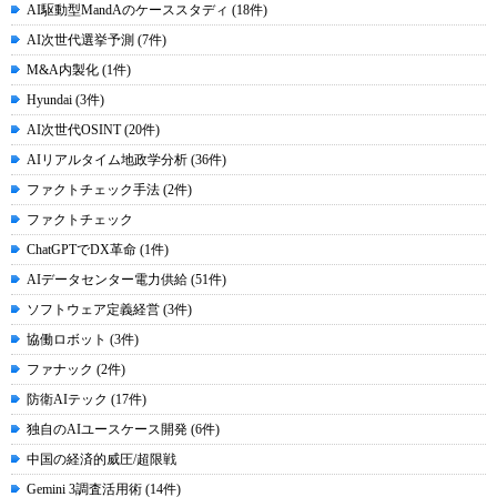
AI駆動型MandAのケーススタディ (18件)
AI次世代選挙予測 (7件)
M&A内製化 (1件)
Hyundai (3件)
AI次世代OSINT (20件)
AIリアルタイム地政学分析 (36件)
ファクトチェック手法 (2件)
ファクトチェック
ChatGPTでDX革命 (1件)
AIデータセンター電力供給 (51件)
ソフトウェア定義経営 (3件)
協働ロボット (3件)
ファナック (2件)
防衛AIテック (17件)
独自のAIユースケース開発 (6件)
中国の経済的威圧/超限戦
Gemini 3調査活用術 (14件)