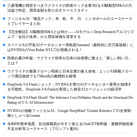
三菱電機が買収すべきウクライナの防衛テック企業3社をAI駆動型M&Aの方
法論で特定、買収金額を割り出すケーススタディ
フィジカルAI「物流テック」米、欧、中、日、シンガポールのユースケース
とプレイヤーまとめ
【完全解説】AI駆動型M&Aとは何か――AIモデル＋Deep Researchアルゴリズ
ムで「会社の未来」から買収候補を逆算する
スペースXの宇宙AIデータセンター用衛星Starmind（最終的に百万基規模）に
はNVIDIAのVera Rubin NVL72が搭載される！
防衛白書26年版：ウクライナ戦争が日本の自衛隊に教えた「新しい戦い方」
とは？
ウクライナの最新ドローン戦術と日本企業の参入余地：エッジAI搭載ドロー
ンで通信途絶でも750km先の敵標的を破壊
DeepSeek-V4-Flashショック：NVIDIA主導のAIデータセンター業界が崩壊す
る可能性。DeepSeek-V4-Flashが実現した格安AIエージェントの経済学
DeepSeek-V4-Flash Shock! The Inference Cost Deflation Shock and the Structural De-
Rating of U.S. AI Infrastructure
NVIDIAの強敵フィジカルAI。Google DeepMind "Gemini Robotics 2"の全身制
御としゃべるGemini
令和8年熊本地震、自治体職員が今すぐ使えるChatGPT有料版・避難所物資過
不足分析等ユースケース（プロンプト案内）