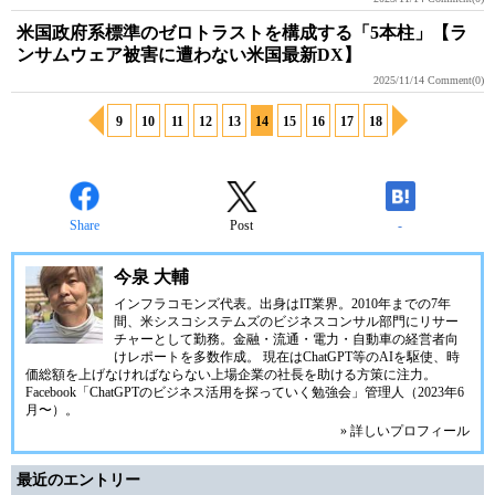
米国政府系標準のゼロトラストを構成する「5本柱」【ラ
ンサムウェア被害に遭わない米国最新DX】
2025/11/14
Comment(0)
9
10
11
12
13
14
15
16
17
18
Share
Post
-
今泉 大輔
インフラコモンズ代表。出身はIT業界。2010年までの7年
間、米シスコシステムズのビジネスコンサル部門にリサー
チャーとして勤務。金融・流通・電力・自動車の経営者向
けレポートを多数作成。 現在はChatGPT等のAIを駆使、時
価総額を上げなければならない上場企業の社長を助ける方策に注力。
Facebook「ChatGPTのビジネス活用を探っていく勉強会」管理人（2023年6
月〜）。
» 詳しいプロフィール
最近のエントリー