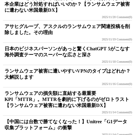
本企業はどう対処すればいいのか？【ランサムウェア被害
に遭わない米国最新DX】
2025/11/20
Comment(0)
アサヒグループ、アスクルのランサムウェア関連投稿を削
除しました。その理由
2025/11/19
Comment(0)
日本のビジネスパーソンがあっと驚くChatGPT 5がこなす
海外調査テーマのスーパーな広さと深さ
2025/11/18
Comment(0)
ランサムウェア被害に遭いやすいVPNのタイプはどれか？
大解説します
2025/11/16
Comment(0)
ランサムウェアの損失額に直結する最重要
KPI「MTTR」。MTTRを劇的に下げるのがゼロトラスト
【ランサムウェア被害に遭わない米国最新DX】
2025/11/14
Comment(0)
【中国には台数で勝てなくなった！】Unitree「G1データ
収集プラットフォーム」の衝撃
2025/11/14
Comment(0)