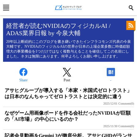
経営者が読むNVIDIAのフィジカルAI /
ADAS業界日報 by 今泉大輔
20年以上断続的にこのブログを書き継いできたインフラコモンズ代表の今泉
大輔です。NVIDIAのフィジカルAIの世界が日本の上場企業多数に時価総額
増大の事業機会を1つだけではなく複数与えることを確信してこの名前にし
ました。ネタは無限にあります。何卒よろしくお願い申し上げます。
Share
Post
-
アサヒグループが導入する「本家・米国式ゼロトラスト」
は日本のなんちゃってゼロトラストとは決定的に違う
2025/12/01
Comment(0)
なぜゲーム用画像ボードを作る会社だったNVIDIAが巨額
の「AI市場」の中心にいるのか？
2025/11/30
Comment(0)
記者会見動画をGemini 3が徹底分析。アサヒGHDがランサ