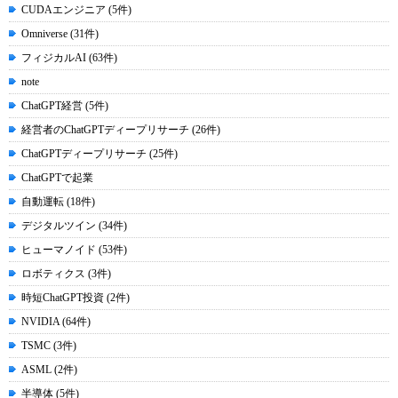
CUDAエンジニア (5件)
Omniverse (31件)
フィジカルAI (63件)
note
ChatGPT経営 (5件)
経営者のChatGPTディープリサーチ (26件)
ChatGPTディープリサーチ (25件)
ChatGPTで起業
自動運転 (18件)
デジタルツイン (34件)
ヒューマノイド (53件)
ロボティクス (3件)
時短ChatGPT投資 (2件)
NVIDIA (64件)
TSMC (3件)
ASML (2件)
半導体 (5件)