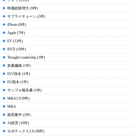
テスラ (12件)
時価総額増大 (9件)
サプライチェーン (3件)
iPhone (8件)
Apple (7件)
EV (12件)
BYD (10件)
Thought Leadership (3件)
炭素繊維 (1件)
ELV指令 (1件)
EU指令 (1件)
サンプル報告書 (1件)
M&A2.0 (9件)
M&A
政府案件 (2件)
AI経営 (10件)
ロボティクス2.0 (38件)