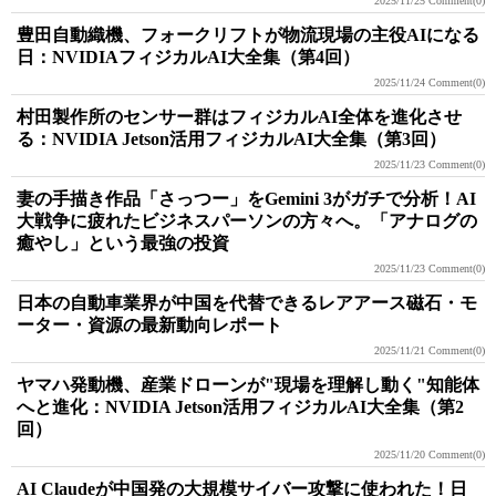
2025/11/25
Comment(0)
豊田自動織機、フォークリフトが物流現場の主役AIになる
日：NVIDIAフィジカルAI大全集（第4回）
2025/11/24
Comment(0)
村田製作所のセンサー群はフィジカルAI全体を進化させ
る：NVIDIA Jetson活用フィジカルAI大全集（第3回）
2025/11/23
Comment(0)
妻の手描き作品「さっつー」をGemini 3がガチで分析！AI
大戦争に疲れたビジネスパーソンの方々へ。「アナログの
癒やし」という最強の投資
2025/11/23
Comment(0)
日本の自動車業界が中国を代替できるレアアース磁石・モ
ーター・資源の最新動向レポート
2025/11/21
Comment(0)
ヤマハ発動機、産業ドローンが"現場を理解し動く"知能体
へと進化：NVIDIA Jetson活用フィジカルAI大全集（第2
回）
2025/11/20
Comment(0)
AI Claudeが中国発の大規模サイバー攻撃に使われた！日