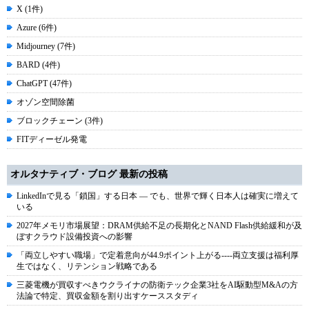
X (1件)
Azure (6件)
Midjourney (7件)
BARD (4件)
ChatGPT (47件)
オゾン空間除菌
ブロックチェーン (3件)
FITディーゼル発電
オルタナティブ・ブログ 最新の投稿
LinkedInで見る「鎖国」する日本 ― でも、世界で輝く日本人は確実に増えて
いる
2027年メモリ市場展望：DRAM供給不足の長期化とNAND Flash供給緩和が及
ぼすクラウド設備投資への影響
「両立しやすい職場」で定着意向が44.9ポイント上がる----両立支援は福利厚
生ではなく、リテンション戦略である
三菱電機が買収すべきウクライナの防衛テック企業3社をAI駆動型M&Aの方
法論で特定、買収金額を割り出すケーススタディ