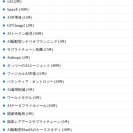
xAI (2件)
SpaceX (10件)
AI半導体 (12件)
GPT-Image2 (2件)
AIトークン経済 (16件)
AI駆動型シナリオプランニング (5件)
サプライチェーン危機 (15件)
Anthropic (2件)
さっつーのAIエージェント (49件)
フィジカルAI市場 (11件)
パランティア・オントロジー (19件)
AI雇用削減 (1件)
ワールドモデル (5件)
AIデータフライホイール (16件)
国家情報局 (1件)
国産レアアースサプライチェーン (1件)
AI駆動型MandAのケーススタディ (18件)