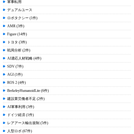
軍事転用
デュアルユース
ロボタクシー (1件)
AMR (3件)
Figure (14件)
トヨタ (3件)
戦局分析 (2件)
AI適応人材戦略 (4件)
SDV (7件)
AGI (1件)
ROS 2 (4件)
BerkeleyHumanoidLite (6件)
建設業労働者不足 (2件)
AI軍事利用 (3件)
ドイツ経済 (1件)
レアアース輸出規制 (5件)
人型ロボ (67件)