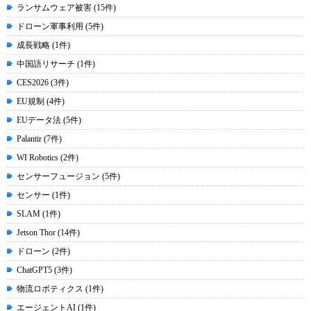
ランサムウェア被害 (15件)
ドローン軍事利用 (5件)
成長戦略 (1件)
中国語リサーチ (1件)
CES2026 (3件)
EU規制 (4件)
EUデータ法 (5件)
Palantir (7件)
WI Robotics (2件)
センサーフュージョン (5件)
センサー (1件)
SLAM (1件)
Jetson Thor (14件)
ドローン (2件)
ChatGPT5 (3件)
物流ロボティクス (1件)
エージェントAI (1件)