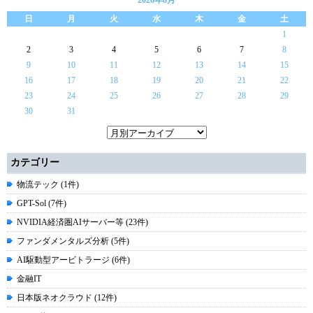
2026年8月
日
月
火
水
木
金
土
1
2
3
4
5
6
7
8
9
10
11
12
13
14
15
16
17
18
19
20
21
22
23
24
25
26
27
28
29
30
31
カテゴリー
物流テック (1件)
GPT-Sol (7件)
NVIDIA経済圏AIサーバー等 (23件)
ファンダメンタルズ分析 (5件)
AI駆動型アービトラージ (6件)
金融IT
日本版ネオクラウド (12件)