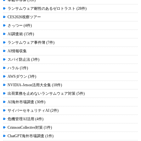
車載半導体 (5件)
ランサムウェア耐性のあるゼロトラスト (28件)
CES2026視察ツアー
さっつー (4件)
AI調査術 (15件)
ランサムウェア事件簿 (7件)
AI情報収集
スパイ防止法 (3件)
ハラル (1件)
AWSダウン (3件)
NVIDIA-Jetson活用大全集 (18件)
出荷業務を止めないランサムウェア対策 (5件)
AI海外市場調査 (30件)
サイバーセキュリティAI (2件)
危機管理AI活用 (4件)
CrimsonCollective対策 (1件)
ChatGPT海外市場調査 (1件)