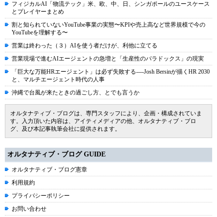
フィジカルAI「物流テック」米、欧、中、日、シンガポールのユースケース
とプレイヤーまとめ
割と知られていないYouTube事業の実態〜KPIや売上高など世界規模で今の
YouTubeを理解する〜
営業は終わった（３）AIを使う者だけが、利他に立てる
営業現場で進むAIエージェントの急増と「生産性のパラドックス」の現実
「巨大な万能HRエージェント」は必ず失敗する----Josh Bersinが描くHR 2030
と、マルチエージェント時代の人事
沖縄で台風が来たときの過ごし方、とでも言うか
オルタナティブ・ブログは、専門スタッフにより、企画・構成されていま
す。入力頂いた内容は、アイティメディアの他、オルタナティブ・ブロ
グ、及び本記事執筆会社に提供されます。
オルタナティブ・ブログ GUIDE
オルタナティブ・ブログ憲章
利用規約
プライバシーポリシー
お問い合わせ