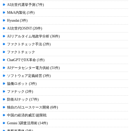
AI次世代選挙予測 (7件)
M&A内製化 (1件)
Hyundai (3件)
AI次世代OSINT (20件)
AIリアルタイム地政学分析 (36件)
ファクトチェック手法 (2件)
ファクトチェック
ChatGPTでDX革命 (1件)
AIデータセンター電力供給 (51件)
ソフトウェア定義経営 (3件)
協働ロボット (3件)
ファナック (2件)
防衛AIテック (17件)
独自のAIユースケース開発 (6件)
中国の経済的威圧/超限戦
Gemini 3調査活用術 (14件)