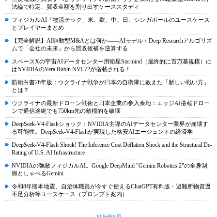
法論で特定、買収金額を割り出すケーススタディ
フィジカルAI「物流テック」米、欧、中、日、シンガポールのユースケース
とプレイヤーまとめ
【完全解説】AI駆動型M&Aとは何か――AIモデル＋Deep Researchアルゴリズ
ムで「会社の未来」から買収候補を逆算する
スペースXの宇宙AIデータセンター用衛星Starmind（最終的に百万基規模）に
はNVIDIAのVera Rubin NVL72が搭載される！
防衛白書26年版：ウクライナ戦争が日本の自衛隊に教えた「新しい戦い方」
とは？
ウクライナの最新ドローン戦術と日本企業の参入余地：エッジAI搭載ドロー
ンで通信途絶でも750km先の敵標的を破壊
DeepSeek-V4-Flashショック：NVIDIA主導のAIデータセンター業界が崩壊す
る可能性。DeepSeek-V4-Flashが実現した格安AIエージェントの経済学
DeepSeek-V4-Flash Shock! The Inference Cost Deflation Shock and the Structural De-
Rating of U.S. AI Infrastructure
NVIDIAの強敵フィジカルAI。Google DeepMind "Gemini Robotics 2"の全身制
御としゃべるGemini
令和8年熊本地震、自治体職員が今すぐ使えるChatGPT有料版・避難所物資過
不足分析等ユースケース（プロンプト案内）