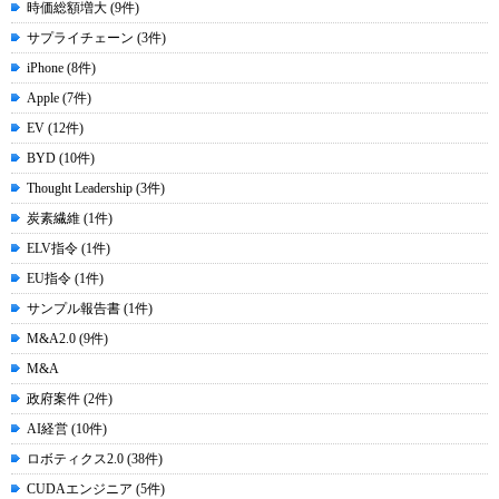
時価総額増大 (9件)
サプライチェーン (3件)
iPhone (8件)
Apple (7件)
EV (12件)
BYD (10件)
Thought Leadership (3件)
炭素繊維 (1件)
ELV指令 (1件)
EU指令 (1件)
サンプル報告書 (1件)
M&A2.0 (9件)
M&A
政府案件 (2件)
AI経営 (10件)
ロボティクス2.0 (38件)
CUDAエンジニア (5件)