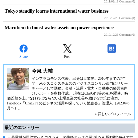
2011/02/19
Comment(0)
Tokyo steadily learns international water business
2010/12/28
Comment(0)
Marubeni to boost water assets on power experience
2010/12/26
Comment(0)
Share
Post
-
今泉 大輔
インフラコモンズ代表。出身はIT業界。2010年までの7年
間、米シスコシステムズのビジネスコンサル部門にリサー
チャーとして勤務。金融・流通・電力・自動車の経営者向
けレポートを多数作成。 現在はChatGPT等のAIを駆使、時
価総額を上げなければならない上場企業の社長を助ける方策に注力。
Facebook「ChatGPTのビジネス活用を探っていく勉強会」管理人（2023年6
月〜）。
» 詳しいプロフィール
最近のエントリー
三菱電機が買収すべきウクライナの防衛テック企業3社をAI駆動型M&Aの方