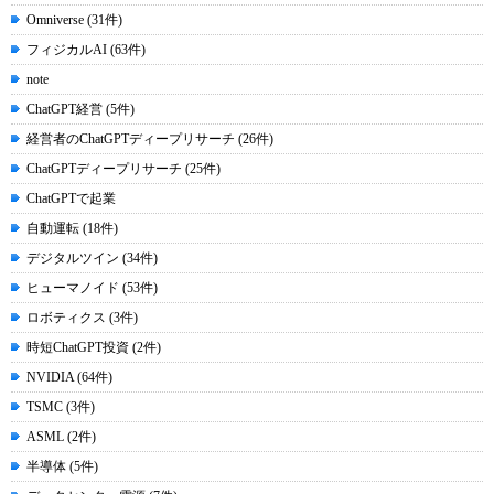
Omniverse (31件)
フィジカルAI (63件)
note
ChatGPT経営 (5件)
経営者のChatGPTディープリサーチ (26件)
ChatGPTディープリサーチ (25件)
ChatGPTで起業
自動運転 (18件)
デジタルツイン (34件)
ヒューマノイド (53件)
ロボティクス (3件)
時短ChatGPT投資 (2件)
NVIDIA (64件)
TSMC (3件)
ASML (2件)
半導体 (5件)