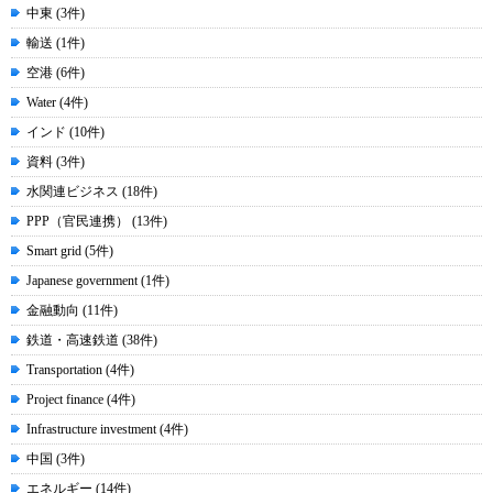
中東 (3件)
輸送 (1件)
空港 (6件)
Water (4件)
インド (10件)
資料 (3件)
水関連ビジネス (18件)
PPP（官民連携） (13件)
Smart grid (5件)
Japanese government (1件)
金融動向 (11件)
鉄道・高速鉄道 (38件)
Transportation (4件)
Project finance (4件)
Infrastructure investment (4件)
中国 (3件)
エネルギー (14件)