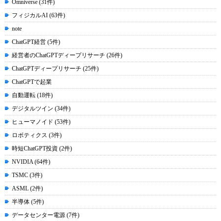
Omniverse (31件)
フィジカルAI (63件)
note
ChatGPT経営 (5件)
経営者のChatGPTディープリサーチ (26件)
ChatGPTディープリサーチ (25件)
ChatGPTで起業
自動運転 (18件)
デジタルツイン (34件)
ヒューマノイド (53件)
ロボティクス (3件)
時短ChatGPT投資 (2件)
NVIDIA (64件)
TSMC (3件)
ASML (2件)
半導体 (5件)
データセンター電源 (7件)