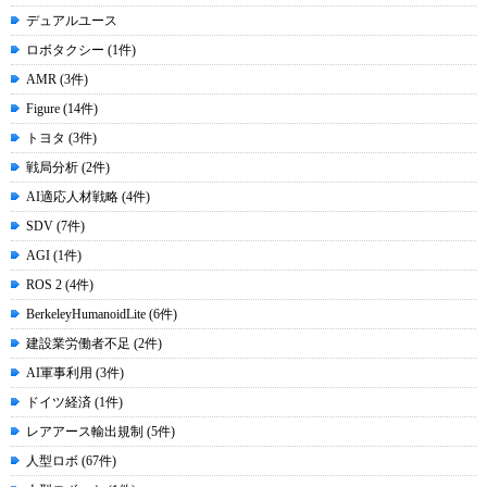
デュアルユース
ロボタクシー (1件)
AMR (3件)
Figure (14件)
トヨタ (3件)
戦局分析 (2件)
AI適応人材戦略 (4件)
SDV (7件)
AGI (1件)
ROS 2 (4件)
BerkeleyHumanoidLite (6件)
建設業労働者不足 (2件)
AI軍事利用 (3件)
ドイツ経済 (1件)
レアアース輸出規制 (5件)
人型ロボ (67件)