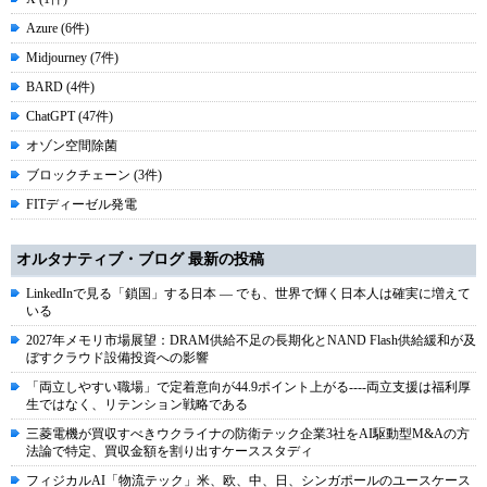
Azure (6件)
Midjourney (7件)
BARD (4件)
ChatGPT (47件)
オゾン空間除菌
ブロックチェーン (3件)
FITディーゼル発電
オルタナティブ・ブログ 最新の投稿
LinkedInで見る「鎖国」する日本 ― でも、世界で輝く日本人は確実に増えて
いる
2027年メモリ市場展望：DRAM供給不足の長期化とNAND Flash供給緩和が及
ぼすクラウド設備投資への影響
「両立しやすい職場」で定着意向が44.9ポイント上がる----両立支援は福利厚
生ではなく、リテンション戦略である
三菱電機が買収すべきウクライナの防衛テック企業3社をAI駆動型M&Aの方
法論で特定、買収金額を割り出すケーススタディ
フィジカルAI「物流テック」米、欧、中、日、シンガポールのユースケース