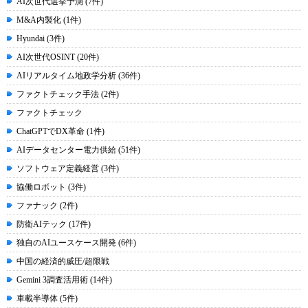
AI次世代選挙予測 (7件)
M&A内製化 (1件)
Hyundai (3件)
AI次世代OSINT (20件)
AIリアルタイム地政学分析 (36件)
ファクトチェック手法 (2件)
ファクトチェック
ChatGPTでDX革命 (1件)
AIデータセンター電力供給 (51件)
ソフトウェア定義経営 (3件)
協働ロボット (3件)
ファナック (2件)
防衛AIテック (17件)
独自のAIユースケース開発 (6件)
中国の経済的威圧/超限戦
Gemini 3調査活用術 (14件)
車載半導体 (5件)