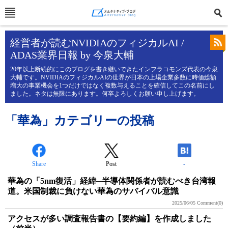
経営者が読むNVIDIAのフィジカルAI /
ADAS業界日報 by 今泉大輔
20年以上断続的にこのブログを書き継いできたインフラコモンズ代表の今泉
大輔です。NVIDIAのフィジカルAIの世界が日本の上場企業多数に時価総額
増大の事業機会を1つだけではなく複数与えることを確信してこの名前にし
ました。ネタは無限にあります。何卒よろしくお願い申し上げます。
「華為」カテゴリーの投稿
Share
Post
-
華為の「5nm復活」経緯─半導体関係者が読むべき台湾報
道。米国制裁に負けない華為のサバイバル意識
2025/06/05
Comment(0)
アクセスが多い調査報告書の【要約編】を作成しました