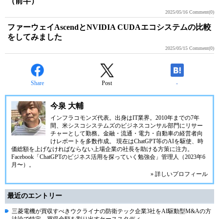
（前半）
2025/05/16
Comment(0)
ファーウェイAscendとNVIDIA CUDAエコシステムの比較
をしてみました
2025/05/15
Comment(0)
Share
Post
-
今泉 大輔
インフラコモンズ代表。出身はIT業界。2010年までの7年
間、米シスコシステムズのビジネスコンサル部門にリサー
チャーとして勤務。金融・流通・電力・自動車の経営者向
けレポートを多数作成。 現在はChatGPT等のAIを駆使、時
価総額を上げなければならない上場企業の社長を助ける方策に注力。
Facebook「ChatGPTのビジネス活用を探っていく勉強会」管理人（2023年6
月〜）。
» 詳しいプロフィール
最近のエントリー
三菱電機が買収すべきウクライナの防衛テック企業3社をAI駆動型M&Aの方