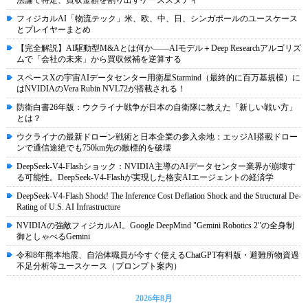
法論で特定、買収金額を割り出すケーススタディ
フィジカルAI「物流テック」米、欧、中、日、シンガポールのユースケース
とプレイヤーまとめ
【完全解説】AI駆動型M&Aとは何か――AIモデル＋Deep Researchアルゴリズ
ムで「会社の未来」から買収候補を逆算する
スペースXの宇宙AIデータセンター用衛星Starmind（最終的に百万基規模）に
はNVIDIAのVera Rubin NVL72が搭載される！
防衛白書26年版：ウクライナ戦争が日本の自衛隊に教えた「新しい戦い方」
とは？
ウクライナの最新ドローン戦術と日本企業の参入余地：エッジAI搭載ドロー
ンで通信途絶でも750km先の敵標的を破壊
DeepSeek-V4-Flashショック：NVIDIA主導のAIデータセンター業界が崩壊す
る可能性。DeepSeek-V4-Flashが実現した格安AIエージェントの経済学
DeepSeek-V4-Flash Shock! The Inference Cost Deflation Shock and the Structural De-
Rating of U.S. AI Infrastructure
NVIDIAの強敵フィジカルAI。Google DeepMind "Gemini Robotics 2"の全身制
御としゃべるGemini
令和8年熊本地震、自治体職員が今すぐ使えるChatGPT有料版・避難所物資過
不足分析等ユースケース（プロンプト案内）
2026年8月