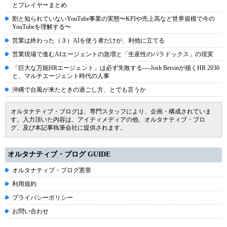
とプレイヤーまとめ
割と知られていないYouTube事業の実態〜KPIや売上高など世界規模で今の
YouTubeを理解する〜
営業は終わった（３）AIを使う者だけが、利他に立てる
営業現場で進むAIエージェントの急増と「生産性のパラドックス」の現実
「巨大な万能HRエージェント」は必ず失敗する----Josh Bersinが描くHR 2030
と、マルチエージェント時代の人事
沖縄で台風が来たときの過ごし方、とでも言うか
オルタナティブ・ブログは、専門スタッフにより、企画・構成されていま
す。入力頂いた内容は、アイティメディアの他、オルタナティブ・ブロ
グ、及び本記事執筆会社に提供されます。
オルタナティブ・ブログ GUIDE
オルタナティブ・ブログ憲章
利用規約
プライバシーポリシー
お問い合わせ