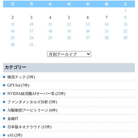
日
月
火
水
木
金
土
1
2
3
4
5
6
7
8
9
10
11
12
13
14
15
16
17
18
19
20
21
22
23
24
25
26
27
28
29
30
31
カテゴリー
物流テック (1件)
GPT-Sol (7件)
NVIDIA経済圏AIサーバー等 (23件)
ファンダメンタルズ分析 (5件)
AI駆動型アービトラージ (6件)
金融IT
日本版ネオクラウド (12件)
xAI (2件)