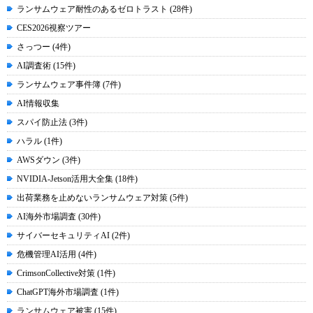
ランサムウェア耐性のあるゼロトラスト (28件)
CES2026視察ツアー
さっつー (4件)
AI調査術 (15件)
ランサムウェア事件簿 (7件)
AI情報収集
スパイ防止法 (3件)
ハラル (1件)
AWSダウン (3件)
NVIDIA-Jetson活用大全集 (18件)
出荷業務を止めないランサムウェア対策 (5件)
AI海外市場調査 (30件)
サイバーセキュリティAI (2件)
危機管理AI活用 (4件)
CrimsonCollective対策 (1件)
ChatGPT海外市場調査 (1件)
ランサムウェア被害 (15件)