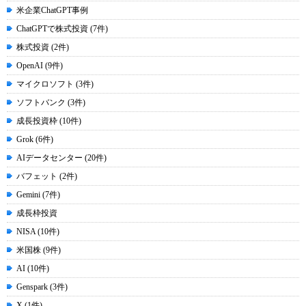
米企業ChatGPT事例
ChatGPTで株式投資 (7件)
株式投資 (2件)
OpenAI (9件)
マイクロソフト (3件)
ソフトバンク (3件)
成長投資枠 (10件)
Grok (6件)
AIデータセンター (20件)
バフェット (2件)
Gemini (7件)
成長枠投資
NISA (10件)
米国株 (9件)
AI (10件)
Genspark (3件)
X (1件)