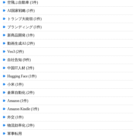
空飛ぶ自動車 (1件)
AI国家戦略 (1件)
トランプ大統領 (1件)
ブランディング (1件)
新商品開発 (1件)
動画生成AI (2件)
Veo3 (2件)
自社告知 (9件)
中国IT人材 (2件)
Hugging Face (1件)
小米 (1件)
倉庫自動化 (2件)
Amazon (1件)
Amazon Kindle (1件)
外交 (1件)
物流効率化 (2件)
軍事転用