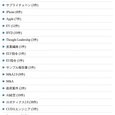
サプライチェーン (3件)
iPhone (8件)
Apple (7件)
EV (12件)
BYD (10件)
Thought Leadership (3件)
炭素繊維 (1件)
ELV指令 (1件)
EU指令 (1件)
サンプル報告書 (1件)
M&A2.0 (9件)
M&A
政府案件 (2件)
AI経営 (10件)
ロボティクス2.0 (38件)
CUDAエンジニア (5件)