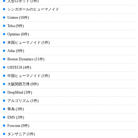
人型ロボット (1件)
シンガポールのヒューマノイド
Unitree (10件)
Telsa (9件)
Optimus (6件)
米国ヒューマノイド (1件)
Atlas (9件)
Boston Dynamics (11件)
UBTECH (4件)
中国ヒューマノイド (1件)
大阪関西万博 (9件)
DeepMind (3件)
アルゴリズム (1件)
華為 (3件)
EMS (2件)
Foxconn (9件)
タンザニア (1件)