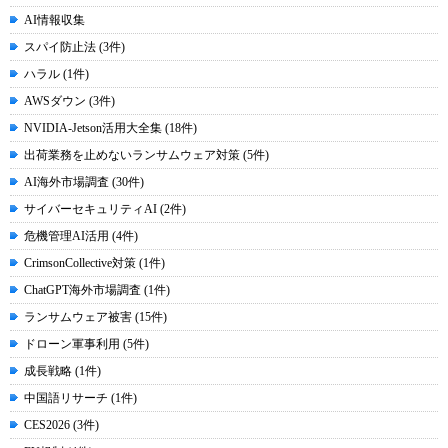
AI情報収集
スパイ防止法 (3件)
ハラル (1件)
AWSダウン (3件)
NVIDIA-Jetson活用大全集 (18件)
出荷業務を止めないランサムウェア対策 (5件)
AI海外市場調査 (30件)
サイバーセキュリティAI (2件)
危機管理AI活用 (4件)
CrimsonCollective対策 (1件)
ChatGPT海外市場調査 (1件)
ランサムウェア被害 (15件)
ドローン軍事利用 (5件)
成長戦略 (1件)
中国語リサーチ (1件)
CES2026 (3件)