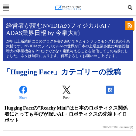
経営者が読むNVIDIAのフィジカルAI /
ADAS業界日報 by 今泉大輔
20年以上断続的にこのブログを書き継いできたインフラコモンズ代表の今泉
大輔です。NVIDIAのフィジカルAIの世界が日本の上場企業多数に時価総額
増大の事業機会を1つだけではなく複数与えることを確信してこの名前にし
ました。ネタは無限にあります。何卒よろしくお願い申し上げます。
「Hugging Face」カテゴリーの投稿
Share
Post
-
Hugging Faceの"Reachy Mini"は日本のロボティクス関係
者にとっても学びが深いAI + ロボティクスの先端トイロ
ボット
2025/07/18
Comment(0)