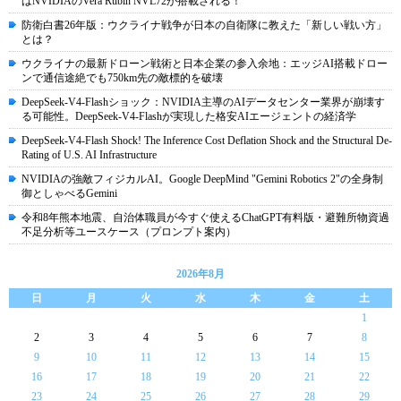
はNVIDIAのVera Rubin NVL72が搭載される！
防衛白書26年版：ウクライナ戦争が日本の自衛隊に教えた「新しい戦い方」
とは？
ウクライナの最新ドローン戦術と日本企業の参入余地：エッジAI搭載ドロー
ンで通信途絶でも750km先の敵標的を破壊
DeepSeek-V4-Flashショック：NVIDIA主導のAIデータセンター業界が崩壊す
る可能性。DeepSeek-V4-Flashが実現した格安AIエージェントの経済学
DeepSeek-V4-Flash Shock! The Inference Cost Deflation Shock and the Structural De-
Rating of U.S. AI Infrastructure
NVIDIAの強敵フィジカルAI。Google DeepMind "Gemini Robotics 2"の全身制
御としゃべるGemini
令和8年熊本地震、自治体職員が今すぐ使えるChatGPT有料版・避難所物資過
不足分析等ユースケース（プロンプト案内）
2026年8月
日
月
火
水
木
金
土
1
2
3
4
5
6
7
8
9
10
11
12
13
14
15
16
17
18
19
20
21
22
23
24
25
26
27
28
29