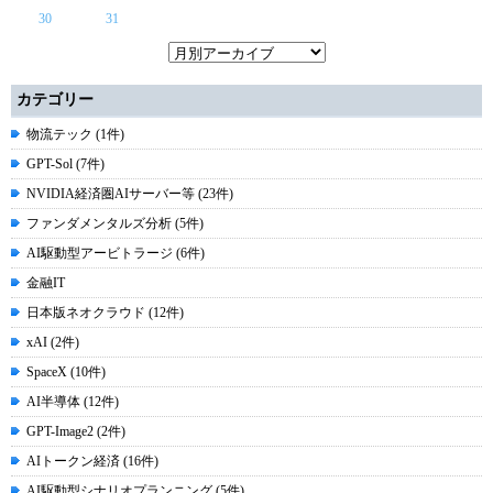
30
31
カテゴリー
物流テック (1件)
GPT-Sol (7件)
NVIDIA経済圏AIサーバー等 (23件)
ファンダメンタルズ分析 (5件)
AI駆動型アービトラージ (6件)
金融IT
日本版ネオクラウド (12件)
xAI (2件)
SpaceX (10件)
AI半導体 (12件)
GPT-Image2 (2件)
AIトークン経済 (16件)
AI駆動型シナリオプランニング (5件)