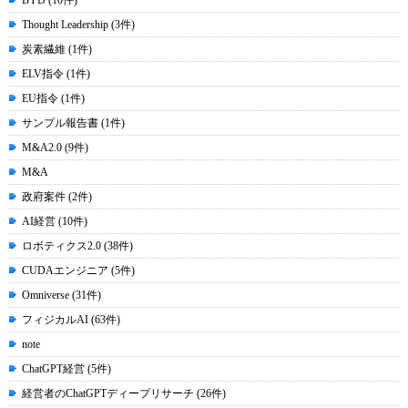
BYD (10件)
Thought Leadership (3件)
炭素繊維 (1件)
ELV指令 (1件)
EU指令 (1件)
サンプル報告書 (1件)
M&A2.0 (9件)
M&A
政府案件 (2件)
AI経営 (10件)
ロボティクス2.0 (38件)
CUDAエンジニア (5件)
Omniverse (31件)
フィジカルAI (63件)
note
ChatGPT経営 (5件)
経営者のChatGPTディープリサーチ (26件)