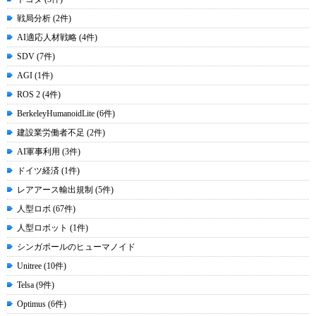
戦局分析 (2件)
AI適応人材戦略 (4件)
SDV (7件)
AGI (1件)
ROS 2 (4件)
BerkeleyHumanoidLite (6件)
建設業労働者不足 (2件)
AI軍事利用 (3件)
ドイツ経済 (1件)
レアアース輸出規制 (5件)
人型ロボ (67件)
人型ロボット (1件)
シンガポールのヒューマノイド
Unitree (10件)
Telsa (9件)
Optimus (6件)