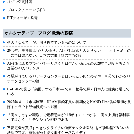
オゾン空間除菌
ブロックチェーン (3件)
FITディーゼル発電
オルタナティブ・ブログ 最新の投稿
その「なんて」が、切り捨てているものについて
2040年、事務職は437万人余り、AI人材は339万人足りない----「人手不足」の
一言では語れない、日本の労働市場の本当の姿
AI推論によるプライバシーリスクとは何か、Gartnerの2029年予測から考える
企業のAIガバナンス
今騒がれているAIデータセンターとはいったい何なのか?!! 10分でわかるAI
データセンターの話
LinkedInで見る「鎖国」する日本 ― でも、世界で輝く日本人は確実に増えて
いる
2027年メモリ市場展望：DRAM供給不足の長期化とNAND Flash供給緩和が及
ぼすクラウド設備投資への影響
「両立しやすい職場」で定着意向が44.9ポイント上がる----両立支援は福利厚
生ではなく、リテンション戦略である
三菱電機が買収すべきウクライナの防衛テック企業3社をAI駆動型M&Aの方
法論で特定、買収金額を割り出すケーススタディ