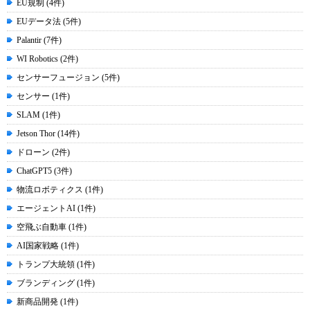
EU規制 (4件)
EUデータ法 (5件)
Palantir (7件)
WI Robotics (2件)
センサーフュージョン (5件)
センサー (1件)
SLAM (1件)
Jetson Thor (14件)
ドローン (2件)
ChatGPT5 (3件)
物流ロボティクス (1件)
エージェントAI (1件)
空飛ぶ自動車 (1件)
AI国家戦略 (1件)
トランプ大統領 (1件)
ブランディング (1件)
新商品開発 (1件)