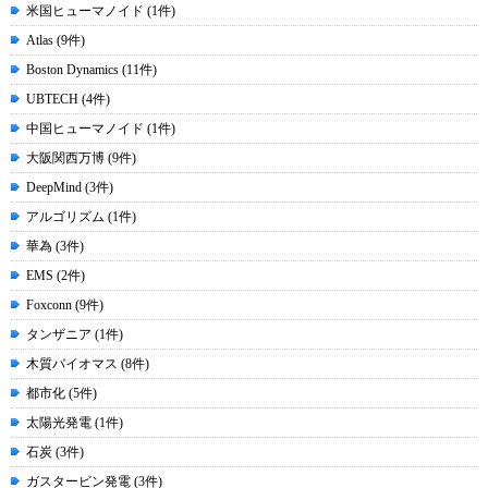
米国ヒューマノイド (1件)
Atlas (9件)
Boston Dynamics (11件)
UBTECH (4件)
中国ヒューマノイド (1件)
大阪関西万博 (9件)
DeepMind (3件)
アルゴリズム (1件)
華為 (3件)
EMS (2件)
Foxconn (9件)
タンザニア (1件)
木質バイオマス (8件)
都市化 (5件)
太陽光発電 (1件)
石炭 (3件)
ガスタービン発電 (3件)