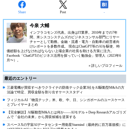
Share
Post
-
今泉 大輔
インフラコモンズ代表。出身はIT業界。2010年までの7年
間、米シスコシステムズのビジネスコンサル部門にリサー
チャーとして勤務。金融・流通・電力・自動車の経営者向
けレポートを多数作成。 現在はChatGPT等のAIを駆使、時
価総額を上げなければならない上場企業の社長を助ける方策に注力。
Facebook「ChatGPTのビジネス活用を探っていく勉強会」管理人（2023年6
月〜）。
» 詳しいプロフィール
最近のエントリー
三菱電機が買収すべきウクライナの防衛テック企業3社をAI駆動型M&Aの方
法論で特定、買収金額を割り出すケーススタディ
フィジカルAI「物流テック」米、欧、中、日、シンガポールのユースケース
とプレイヤーまとめ
【完全解説】AI駆動型M&Aとは何か――AIモデル＋Deep Researchアルゴリズ
ムで「会社の未来」から買収候補を逆算する
スペースXの宇宙AIデータセンター用衛星Starmind（最終的に百万基規模）に