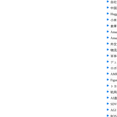
自社
中国I
Hugg
小米 
倉庫
Ama
Amaz
外交 
物流
軍事
デュ
ロボ
AMR
Figu
トヨタ
戦局
AI
SDV
AGI
ROS 