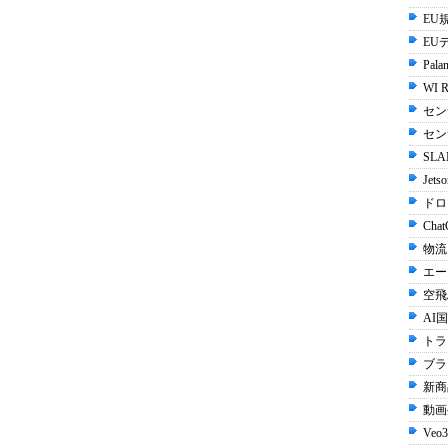
EU規
EU
Palan
WI R
セン
セン
SLA
Jets
ドロ
Chat
物流
エー
空飛
AI国
トラ
ブラ
新商
動画生
Veo3