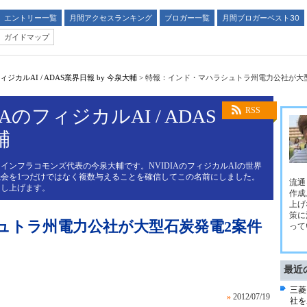
エントリー一覧
月間アクセスランキング
ブロガー一覧
月間ブロガーベスト30
ガイドマップ
ジカルAI / ADAS業界日報 by 今泉大輔
>
特報：インド・マハラシュトラ州電力公社が大
AのフィジカルAI / ADAS
RSS
輔
インフラコモンズ代表の今泉大輔です。NVIDIAのフィジカルAIの世界
会を1つだけではなく複数与えることを確信してこの名前にしました。
流通
申し上げます。
作成
上げ
策に
ュトラ州電力公社が大型石炭発電2案件
って
最近
三菱
»
2012/07/19
社を