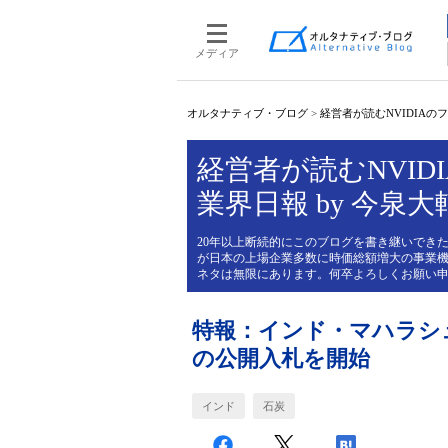
メディア
オルタナティブ・ブログ
>
経営者が読むNVIDIAのフィ
経営者が読むNVIDI
業界日報 by 今泉大
20年以上断続的にこのブログを書き継いできた
が日本の上場企業多数に時価総額増大の事業機
ネタは無限にあります。何卒よろしくお願い
特報：インド・マハラシ
の公開入札を開始
インド
石炭