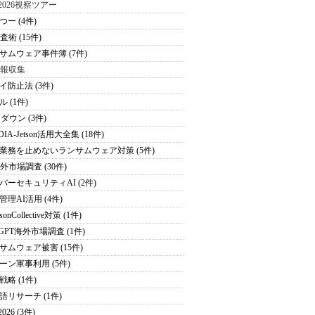
S2026視察ツアー
つー (4件)
査術 (15件)
サムウェア事件簿 (7件)
情報収集
イ防止法 (3件)
 (1件)
ダウン (3件)
DIA-Jetson活用大全集 (18件)
業務を止めないランサムウェア対策 (5件)
海外市場調査 (30件)
バーセキュリティAI (2件)
管理AI活用 (4件)
sonCollective対策 (1件)
tGPT海外市場調査 (1件)
サムウェア被害 (15件)
ーン軍事利用 (5件)
戦略 (1件)
語リサーチ (1件)
026 (3件)