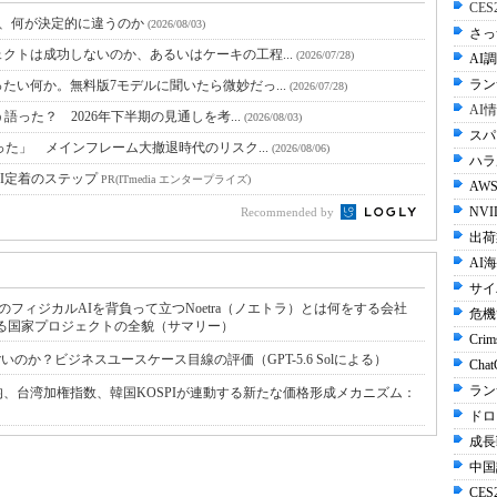
CE
と、何が決定的に違うのか
(2026/08/03)
さっ
クトは成功しないのか、あるいはケーキの工程...
(2026/07/28)
AI調
ラン
たい何か。無料版7モデルに聞いたら微妙だっ...
(2026/07/28)
AI
語った？ 2026年下半期の見通しを考...
(2026/08/03)
スパ
った」 メインフレーム大撤退時代のリスク...
(2026/08/06)
ハラル
I定着のステップ
PR(ITmedia エンタープライズ)
AWS
NVI
Recommended by
出荷
AI
サイ
フィジカルAIを背負って立つNoetra（ノエトラ）とは何をする会社
危機
基で始動する国家プロジェクトの全貌（サマリー）
Crim
だけすごいのか？ビジネスユースケース目線の評価（GPT-5.6 Solによる）
Cha
ラン
、台湾加権指数、韓国KOSPIが連動する新たな価格形成メカニズム：
ドロ
成長
中国
CES2