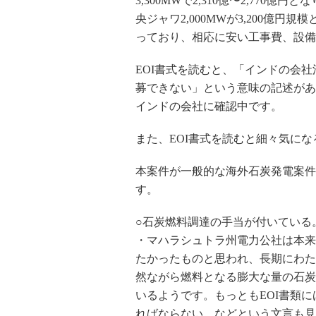
3,300MWで2,310億〜2,77
央ジャワ2,000MWが3,200億
っており、相応に安い工事費、設備
EOI書式を読むと、「インドの会
募できない」という意味の記述があ
インドの会社に確認中です。
また、EOI書式を読むと細々気に
本案件が一般的な海外石炭発電案件
す。
○石炭燃料調達の手当が付いている
・マハラシュトラ州電力公社は本来
たかったものと思われ、長期にわた
然ながら燃料となる膨大な量の石炭
いるようです。もっともEOI書類
ればならない、などという文言も見