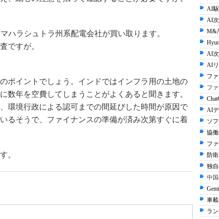
AI
AI
M&
というマハラシュトラ州系配電会社が買い取ります。
Hyun
査ですが。
AI次
AI
ファ
のポイントでしょう。インドではインフラ用の土地の
ファ
に数年を空費してしまうことがよくあると聞きます。
Cha
、環境行政による認可までの間延びした時間が原因で
AI
いるそうで、ファイナンスの準備が済み次第すぐに着
ソフ
協働
ファ
す。
防衛A
独自
中国
Gem
車載
ラン