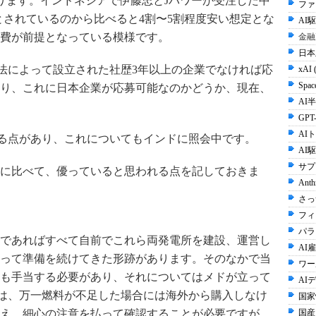
0億円となります。インドネシアで伊藤忠とJパワーが受注した中
ファ
円規模とされているのから比べると4割〜5割程度安い想定とな
AI
費が前提となっている模様です。
金融
日本
社法によって設立された社歴3年以上の企業でなければ応
xAI 
Spac
り、これに日本企業が応募可能なのかどうか、現在、
AI半
GPT-
AI
なる点があり、これについてもインドに照会中です。
AI
サプ
に比べて、優っていると思われる点を記しておきま
Anth
さっ
フィ
。
パラ
であればすべて自前でこれら両発電所を建設、運営し
AI雇
って準備を続けてきた形跡があります。そのなかで当
ワー
も手当する必要があり、それについてはメドが立って
AI
には、万一燃料が不足した場合には海外から購入しなけ
国家
え、細心の注意を払って確認することが必要ですが。
国産