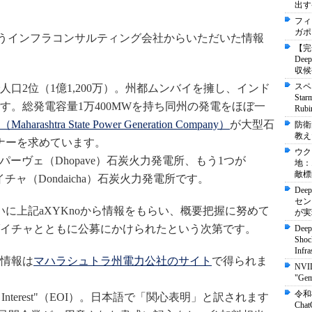
出す
フィ
ガポ
うインフラコンサルティング会社からいただいた情報
【完
De
収候
スペ
口2位（1億1,200万）。州都ムンバイを擁し、インド
St
す。総発電容量1万400MWを持ち同州の発電をほぼ一
Ru
htra State Power Generation Company）
が大型石
防衛
教え
ナーを求めています。
ウク
のドパーヴェ（Dhopave）石炭火力発電所、もう1つが
地：
敵標
ダイチャ（Dondaicha）石炭火力発電所です。
Dee
セン
に上記aXYKnoから情報をもらい、概要把握に努めて
が実
イチャとともに公募にかけられたという次第です。
Deep
Shock
Infra
情報は
マハラシュトラ州電力公社のサイト
で得られま
NVI
"Ge
令和
of Interest"（EOI）。日本語で「関心表明」と訳されます
Ch