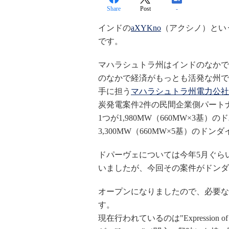
Share
Post
-
インドの
aXYKno
（アクシノ）とい
です。
マハラシュトラ州はインドのなかで人
のなかで経済がもっとも活発な州で
手に担う
マハラシュトラ州電力公社（Maharas
炭発電案件2件の民間企業側パート
1つが1,980MW（660MW×3基）
3,300MW（660MW×5基）のドン
ドパーヴェについては今年5月ぐらい
いましたが、今回その案件がドンダ
オープンになりましたので、必要な
す。
現在行われているのは"Expression 