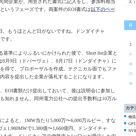
）を持つ民間企業が、用意された書式に記入をし、参加料相当
ス（
というフェーズです。両案件のEOI書式は
以下のペー
日
月31日。もうほとんど日がないですね。ドンダイチャ
いです。
2
準によりふるいにかけられた後で、Short list企業と
9
企業には8月9日（ドパーヴェ）、8月17日（ドンダイチャ）に
16
を得て、プロポーザルを作成。テクニカル面でもファ
23
内容を提出した企業が落札することになります。
30
、EOI書類だけ提出しておいて、後は説明会に参加し
も知れません。同州電力公社への提出手数料は10万ル
カテ
物流
ると、1MW当たり5,000万〜6,000万ルピー、すな
GPT-
ヴェ1,980MWで1,380億〜1,660億円。ドンダイチャ
NV