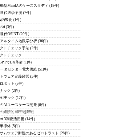
駆動型MandAのケーススタディ (18件)
次世代選挙予測 (7件)
A内製化 (1件)
dai (3件)
世代OSINT (20件)
リアルタイム地政学分析 (36件)
クトチェック手法 (2件)
クトチェック
tGPTでDX革命 (1件)
データセンター電力供給 (51件)
トウェア定義経営 (3件)
ロボット (3件)
ナック (2件)
Iテック (17件)
のAIユースケース開発 (6件)
の経済的威圧/超限戦
ini 3調査活用術 (14件)
半導体 (5件)
サムウェア耐性のあるゼロトラスト (28件)