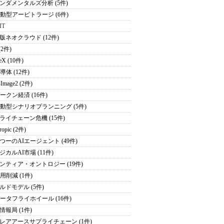
ンダメンタルズ分析 (5件)
駆動型アービトラージ (6件)
IT
版ネオクラウド (12件)
(2件)
eX (10件)
導体 (12件)
Image2 (2件)
トークン経済 (16件)
駆動型シナリオプランニング (5件)
ライチェーン危機 (15件)
ropic (2件)
つーのAIエージェント (49件)
ジカルAI市場 (11件)
ンティア・オントロジー (19件)
用削減 (1件)
ルドモデル (5件)
データフライホイール (16件)
情報局 (1件)
レアアースサプライチェーン (1件)