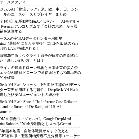
ケーススタディ
ジカルAI「物流テック」米、欧、中、日、シン
ールのユースケースとプレイヤーまとめ
全解説】AI駆動型M&Aとは何か――AIモデル＋
ep Researchアルゴリズムで「会社の未来」から買
補を逆算する
ースXの宇宙AIデータセンター用衛星
armind（最終的に百万基規模）にはNVIDIAのVera
bin NVL72が搭載される！
白書26年版：ウクライナ戦争が日本の自衛隊に
た「新しい戦い方」とは？
ライナの最新ドローン戦術と日本企業の参入余
エッジAI搭載ドローンで通信途絶でも750km先の
的を破壊
pSeek-V4-Flashショック：NVIDIA主導のAIデータ
ター業界が崩壊する可能性。DeepSeek-V4-Flash
現した格安AIエージェントの経済学
Seek-V4-Flash Shock! The Inference Cost Deflation
 and the Structural De-Rating of U.S. AI
structure
DIAの強敵フィジカルAI。Google DeepMind
mini Robotics 2"の全身制御としゃべるGemini
8年熊本地震、自治体職員が今すぐ使える
atGPT有料版・避難所物資過不足分析等ユースケー