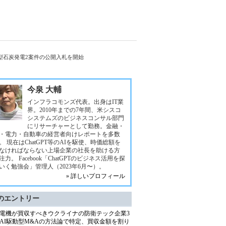
型石炭発電2案件の公開入札を開始
今泉 大輔
インフラコモンズ代表。出身はIT業
界。2010年までの7年間、米シスコ
システムズのビジネスコンサル部門
にリサーチャーとして勤務。金融・
・電力・自動車の経営者向けレポートを多数
。 現在はChatGPT等のAIを駆使、時価総額を
なければならない上場企業の社長を助ける方
注力。 Facebook「ChatGPTのビジネス活用を探
いく勉強会」管理人（2023年6月〜）。
» 詳しいプロフィール
のエントリー
電機が買収すべきウクライナの防衛テック企業3
AI駆動型M&Aの方法論で特定、買収金額を割り