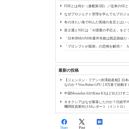
FDEとは何か（連載第1回）／従来のSE
なぜプロジェクト管理を学んでもプロジェ
冬の冷たい海で叫んだ英雄の名言とはいっ
富士通とNECは「AI需要の手応え」をどう
「日本IBMのNHK案件失敗は既定路線だ
「プロンプトが面倒」の悲鳴を解消！ A
最新の投稿
【ジェンスン・フアン×赤澤経産相】日本の
なのか？Vera Rubin GPU 2.8万
中国Moonshot AIのKimi K3はどれ
キオクシアはなぜ暴落したのか？日経平均
機関投資家向けAIレポート（イントロ）
Share
Post
-