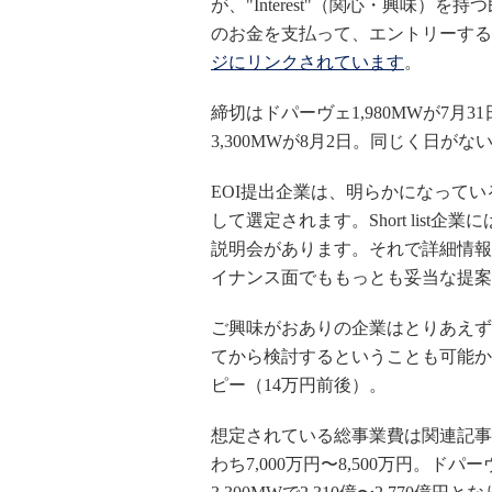
が、"Interest"（関心・興味
のお金を支払って、エントリーする
ジにリンクされています
。
締切はドパーヴェ1,980MWが7
3,300MWが8月2日。同じく日がな
EOI提出企業は、明らかになっている基
して選定されます。Short list
説明会があります。それで詳細情報
イナンス面でももっとも妥当な提案
ご興味がおありの企業はとりあえず
てから検討するということも可能か
ピー（14万円前後）。
想定されている総事業費は関連記事によ
わち7,000万円〜8,500万円。ドパー