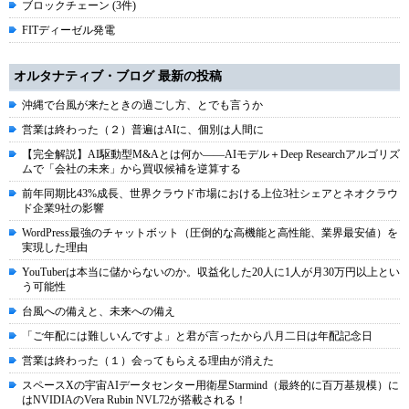
ブロックチェーン (3件)
FITディーゼル発電
オルタナティブ・ブログ 最新の投稿
沖縄で台風が来たときの過ごし方、とでも言うか
営業は終わった（２）普遍はAIに、個別は人間に
【完全解説】AI駆動型M&Aとは何か――AIモデル＋Deep Researchアルゴリズ
ムで「会社の未来」から買収候補を逆算する
前年同期比43%成長、世界クラウド市場における上位3社シェアとネオクラウ
ド企業9社の影響
WordPress最強のチャットボット（圧倒的な高機能と高性能、業界最安値）を
実現した理由
YouTuberは本当に儲からないのか。収益化した20人に1人が月30万円以上とい
う可能性
台風への備えと、未来への備え
「ご年配には難しいんですよ」と君が言ったから八月二日は年配記念日
営業は終わった（１）会ってもらえる理由が消えた
スペースXの宇宙AIデータセンター用衛星Starmind（最終的に百万基規模）に
はNVIDIAのVera Rubin NVL72が搭載される！