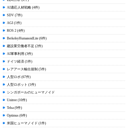
AI適応人材戦略 (4件)
SDV (7件)
AGI (1件)
ROS 2 (4件)
BerkeleyHumanoidLite (6件)
建設業労働者不足 (2件)
AI軍事利用 (3件)
ドイツ経済 (1件)
レアアース輸出規制 (5件)
人型ロボ (67件)
人型ロボット (1件)
シンガポールのヒューマノイド
Unitree (10件)
Telsa (9件)
Optimus (6件)
米国ヒューマノイド (1件)