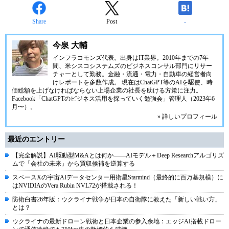
Share
Post
-
今泉 大輔
インフラコモンズ代表。出身はIT業界。2010年までの7年
間、米シスコシステムズのビジネスコンサル部門にリサー
チャーとして勤務。金融・流通・電力・自動車の経営者向
けレポートを多数作成。 現在はChatGPT等のAIを駆使、時
価総額を上げなければならない上場企業の社長を助ける方策に注力。
Facebook「ChatGPTのビジネス活用を探っていく勉強会」管理人（2023年6
月〜）。
» 詳しいプロフィール
最近のエントリー
【完全解説】AI駆動型M&Aとは何か――AIモデル＋Deep Researchアルゴリズ
ムで「会社の未来」から買収候補を逆算する
スペースXの宇宙AIデータセンター用衛星Starmind（最終的に百万基規模）に
はNVIDIAのVera Rubin NVL72が搭載される！
防衛白書26年版：ウクライナ戦争が日本の自衛隊に教えた「新しい戦い方」
とは？
ウクライナの最新ドローン戦術と日本企業の参入余地：エッジAI搭載ドロー