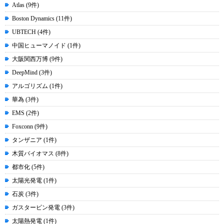
Atlas (9件)
Boston Dynamics (11件)
UBTECH (4件)
中国ヒューマノイド (1件)
大阪関西万博 (9件)
DeepMind (3件)
アルゴリズム (1件)
華為 (3件)
EMS (2件)
Foxconn (9件)
タンザニア (1件)
木質バイオマス (8件)
都市化 (5件)
太陽光発電 (1件)
石炭 (3件)
ガスタービン発電 (3件)
太陽熱発電 (1件)