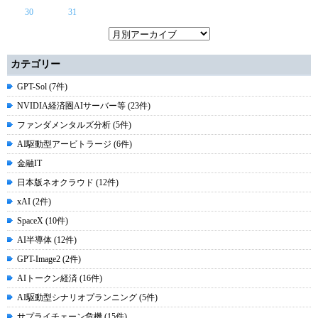
30
31
カテゴリー
GPT-Sol (7件)
NVIDIA経済圏AIサーバー等 (23件)
ファンダメンタルズ分析 (5件)
AI駆動型アービトラージ (6件)
金融IT
日本版ネオクラウド (12件)
xAI (2件)
SpaceX (10件)
AI半導体 (12件)
GPT-Image2 (2件)
AIトークン経済 (16件)
AI駆動型シナリオプランニング (5件)
サプライチェーン危機 (15件)