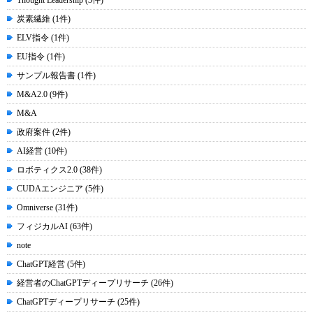
Thought Leadership (3件)
炭素繊維 (1件)
ELV指令 (1件)
EU指令 (1件)
サンプル報告書 (1件)
M&A2.0 (9件)
M&A
政府案件 (2件)
AI経営 (10件)
ロボティクス2.0 (38件)
CUDAエンジニア (5件)
Omniverse (31件)
フィジカルAI (63件)
note
ChatGPT経営 (5件)
経営者のChatGPTディープリサーチ (26件)
ChatGPTディープリサーチ (25件)