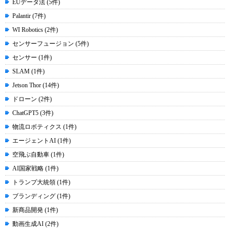
EUデータ法 (5件)
Palantir (7件)
WI Robotics (2件)
センサーフュージョン (5件)
センサー (1件)
SLAM (1件)
Jetson Thor (14件)
ドローン (2件)
ChatGPT5 (3件)
物流ロボティクス (1件)
エージェントAI (1件)
空飛ぶ自動車 (1件)
AI国家戦略 (1件)
トランプ大統領 (1件)
ブランディング (1件)
新商品開発 (1件)
動画生成AI (2件)