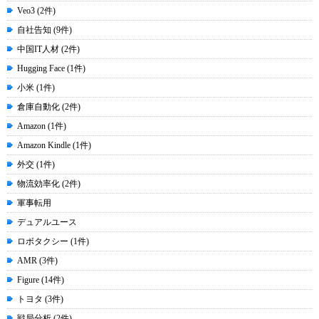
Veo3 (2件)
自社告知 (9件)
中国IT人材 (2件)
Hugging Face (1件)
小米 (1件)
倉庫自動化 (2件)
Amazon (1件)
Amazon Kindle (1件)
外交 (1件)
物流効率化 (2件)
軍事転用
デュアルユース
ロボタクシー (1件)
AMR (3件)
Figure (14件)
トヨタ (3件)
戦局分析 (2件)