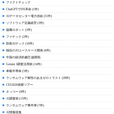
ファクトチェック
ChatGPTでDX革命 (1件)
AIデータセンター電力供給 (51件)
ソフトウェア定義経営 (3件)
協働ロボット (3件)
ファナック (2件)
防衛AIテック (16件)
独自のAIユースケース開発 (6件)
中国の経済的威圧/超限戦
Gemini 3調査活用術 (14件)
車載半導体 (5件)
ランサムウェア耐性のあるゼロトラスト (28件)
CES2026視察ツアー
さっつー (4件)
AI調査術 (15件)
ランサムウェア事件簿 (7件)
AI情報収集