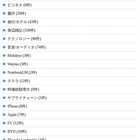
ビジネス (6件)
書評 (20件)
旅行/ホテル (43件)
身辺雑記 (100件)
テクノロジー (98件)
音楽/オーディオ (74件)
Mobileye (3件)
Waymo (5件)
NotebookLM (2件)
テスラ (12件)
時価総額増大 (9件)
サプライチェーン (3件)
iPhone (8件)
Apple (7件)
EV (12件)
BYD (10件)