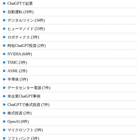
ChatGPTで起業
自動運転 (18件)
デジタルツイン (34件)
ヒューマノイド (53件)
ロボティクス (3件)
時短ChatGPT投資 (2件)
NVIDIA (64件)
TSMC (3件)
ASML (2件)
半導体 (5件)
データセンター電源 (7件)
米企業ChatGPT事例
ChatGPTで株式投資 (7件)
株式投資 (2件)
OpenAI (9件)
マイクロソフト (3件)
ソフトバンク (3件)