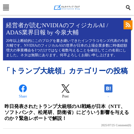
経営者が読むNVIDIAのフィジカルAI /
ADAS業界日報 by 今泉大輔
20年以上断続的にこのブログを書き継いできたインフラコモンズ代表の今泉
大輔です。NVIDIAのフィジカルAIの世界が日本の上場企業多数に時価総額
増大の事業機会を1つだけではなく複数与えることを確信してこの名前にし
ました。ネタは無限にあります。何卒よろしくお願い申し上げます。
「トランプ大統領」カテゴリーの投稿
Share
Post
-
昨日発表されたトランプ大統領のAI戦略が日本（NTT、
ソフトバンク、松尾研、防衛省）にどういう影響を与える
のか？緊急レポートで解説！
2025/07/25
Comment(0)