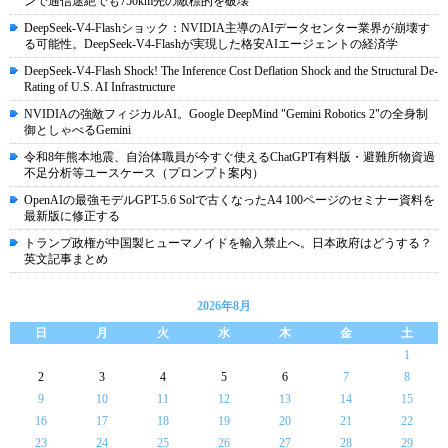
ンで通信途絶でも750km先の敵標的を破壊
DeepSeek-V4-Flashショック：NVIDIA主導のAIデータセンター業界が崩壊す
る可能性。DeepSeek-V4-Flashが実現した格安AIエージェントの経済学
DeepSeek-V4-Flash Shock! The Inference Cost Deflation Shock and the Structural De-
Rating of U.S. AI Infrastructure
NVIDIAの強敵フィジカルAI。Google DeepMind "Gemini Robotics 2"の全身制
御としゃべるGemini
令和8年熊本地震、自治体職員が今すぐ使えるChatGPT有料版・避難所物資過
不足分析等ユースケース（プロンプト案内）
OpenAIの最強モデルGPT-5.6 Solで古くなったA4 100ページのセミナー資料を
最新版に修正する
トランプ政権が中国製ヒューマノイドを輸入禁止へ。日本政府はどうする？
英文記事まとめ
2026年8月
日
月
火
水
木
金
土
1
2
3
4
5
6
7
8
9
10
11
12
13
14
15
16
17
18
19
20
21
22
23
24
25
26
27
28
29