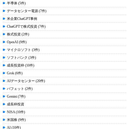
半導体 (5件)
データセンター電源 (7件)
米企業ChatGPT事例
ChatGPTで株式投資 (7件)
株式投資 (2件)
OpenAI (9件)
マイクロソフト (3件)
ソフトバンク (3件)
成長投資枠 (10件)
Grok (6件)
AIデータセンター (20件)
バフェット (2件)
Gemini (7件)
成長枠投資
NISA (10件)
米国株 (9件)
AI (10件)