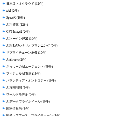
日本版ネオクラウド (12件)
xAI (2件)
SpaceX (10件)
AI半導体 (12件)
GPT-Image2 (2件)
AIトークン経済 (16件)
AI駆動型シナリオプランニング (5件)
サプライチェーン危機 (15件)
Anthropic (2件)
さっつーのAIエージェント (49件)
フィジカルAI市場 (11件)
パランティア・オントロジー (19件)
AI雇用削減 (1件)
ワールドモデル (5件)
AIデータフライホイール (16件)
国家情報局 (1件)
国産レアアースサプライチェーン (1件)