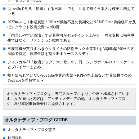
データセンターの話
LinkedInで見る「鎖国」する日本 ― でも、世界で輝く日本人は確実に増えて
いる
2027年メモリ市場展望：DRAM供給不足の長期化とNAND Flash供給緩和が及
ぼすクラウド設備投資への影響
「両立しやすい職場」で定着意向が44.9ポイント上がる----両立支援は福利厚
生ではなく、リテンション戦略である
三菱電機が買収すべきウクライナの防衛テック企業3社をAI駆動型M&Aの方
法論で特定、買収金額を割り出すケーススタディ
フィジカルAI「物流テック」米、欧、中、日、シンガポールのユースケース
とプレイヤーまとめ
割と知られていないYouTube事業の実態〜KPIや売上高など世界規模で今の
YouTubeを理解する〜
オルタナティブ・ブログは、専門スタッフにより、企画・構成されていま
す。入力頂いた内容は、アイティメディアの他、オルタナティブ・ブロ
グ、及び本記事執筆会社に提供されます。
オルタナティブ・ブログ GUIDE
オルタナティブ・ブログ憲章
利用規約