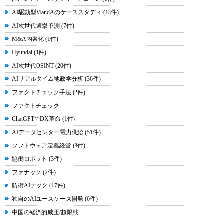
AI駆動型MandAのケーススタディ (18件)
AI次世代選挙予測 (7件)
M&A内製化 (1件)
Hyundai (3件)
AI次世代OSINT (20件)
AIリアルタイム地政学分析 (36件)
ファクトチェック手法 (2件)
ファクトチェック
ChatGPTでDX革命 (1件)
AIデータセンター電力供給 (51件)
ソフトウェア定義経営 (3件)
協働ロボット (3件)
ファナック (2件)
防衛AIテック (17件)
独自のAIユースケース開発 (6件)
中国の経済的威圧/超限戦