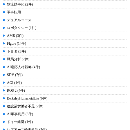
物流効率化 (2件)
軍事転用
デュアルユース
ロボタクシー (1件)
AMR (3件)
Figure (14件)
トヨタ (3件)
戦局分析 (2件)
AI適応人材戦略 (4件)
SDV (7件)
AGI (1件)
ROS 2 (4件)
BerkeleyHumanoidLite (6件)
建設業労働者不足 (2件)
AI軍事利用 (3件)
ドイツ経済 (1件)
レアアース輸出規制 (5件)