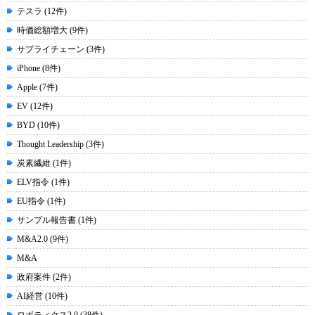
テスラ (12件)
時価総額増大 (9件)
サプライチェーン (3件)
iPhone (8件)
Apple (7件)
EV (12件)
BYD (10件)
Thought Leadership (3件)
炭素繊維 (1件)
ELV指令 (1件)
EU指令 (1件)
サンプル報告書 (1件)
M&A2.0 (9件)
M&A
政府案件 (2件)
AI経営 (10件)