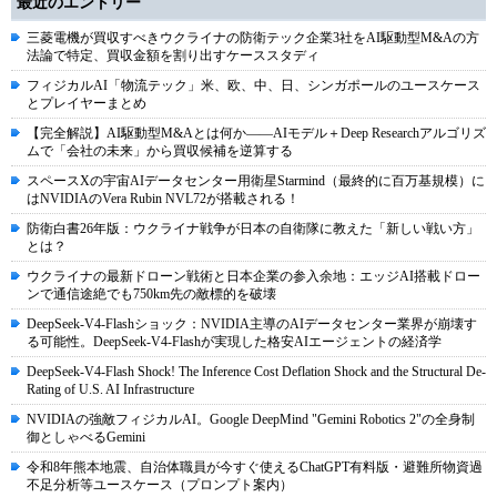
最近のエントリー
三菱電機が買収すべきウクライナの防衛テック企業3社をAI駆動型M&Aの方
法論で特定、買収金額を割り出すケーススタディ
フィジカルAI「物流テック」米、欧、中、日、シンガポールのユースケース
とプレイヤーまとめ
【完全解説】AI駆動型M&Aとは何か――AIモデル＋Deep Researchアルゴリズ
ムで「会社の未来」から買収候補を逆算する
スペースXの宇宙AIデータセンター用衛星Starmind（最終的に百万基規模）に
はNVIDIAのVera Rubin NVL72が搭載される！
防衛白書26年版：ウクライナ戦争が日本の自衛隊に教えた「新しい戦い方」
とは？
ウクライナの最新ドローン戦術と日本企業の参入余地：エッジAI搭載ドロー
ンで通信途絶でも750km先の敵標的を破壊
DeepSeek-V4-Flashショック：NVIDIA主導のAIデータセンター業界が崩壊す
る可能性。DeepSeek-V4-Flashが実現した格安AIエージェントの経済学
DeepSeek-V4-Flash Shock! The Inference Cost Deflation Shock and the Structural De-
Rating of U.S. AI Infrastructure
NVIDIAの強敵フィジカルAI。Google DeepMind "Gemini Robotics 2"の全身制
御としゃべるGemini
令和8年熊本地震、自治体職員が今すぐ使えるChatGPT有料版・避難所物資過
不足分析等ユースケース（プロンプト案内）