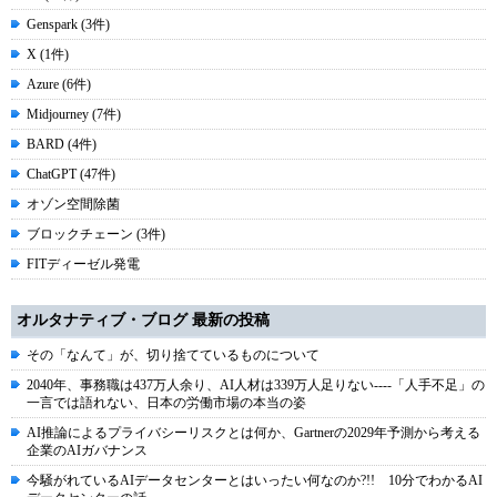
Genspark (3件)
X (1件)
Azure (6件)
Midjourney (7件)
BARD (4件)
ChatGPT (47件)
オゾン空間除菌
ブロックチェーン (3件)
FITディーゼル発電
オルタナティブ・ブログ 最新の投稿
その「なんて」が、切り捨てているものについて
2040年、事務職は437万人余り、AI人材は339万人足りない----「人手不足」の
一言では語れない、日本の労働市場の本当の姿
AI推論によるプライバシーリスクとは何か、Gartnerの2029年予測から考える
企業のAIガバナンス
今騒がれているAIデータセンターとはいったい何なのか?!! 10分でわかるAI