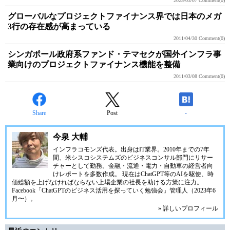
2025/03/07
Comment(0)
グローバルなプロジェクトファイナンス界では日本のメガ
3行の存在感が高まっている
2011/04/30
Comment(0)
シンガポール政府系ファンド・テマセクが国外インフラ事
業向けのプロジェクトファイナンス機能を整備
2011/03/08
Comment(0)
Share
Post
-
今泉 大輔
インフラコモンズ代表。出身はIT業界。2010年までの7年
間、米シスコシステムズのビジネスコンサル部門にリサー
チャーとして勤務。金融・流通・電力・自動車の経営者向
けレポートを多数作成。 現在はChatGPT等のAIを駆使、時
価総額を上げなければならない上場企業の社長を助ける方策に注力。
Facebook「ChatGPTのビジネス活用を探っていく勉強会」管理人（2023年6
月〜）。
» 詳しいプロフィール