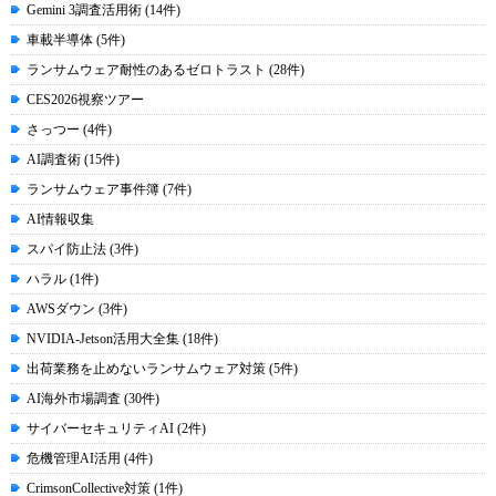
Gemini 3調査活用術 (14件)
車載半導体 (5件)
ランサムウェア耐性のあるゼロトラスト (28件)
CES2026視察ツアー
さっつー (4件)
AI調査術 (15件)
ランサムウェア事件簿 (7件)
AI情報収集
スパイ防止法 (3件)
ハラル (1件)
AWSダウン (3件)
NVIDIA-Jetson活用大全集 (18件)
出荷業務を止めないランサムウェア対策 (5件)
AI海外市場調査 (30件)
サイバーセキュリティAI (2件)
危機管理AI活用 (4件)
CrimsonCollective対策 (1件)