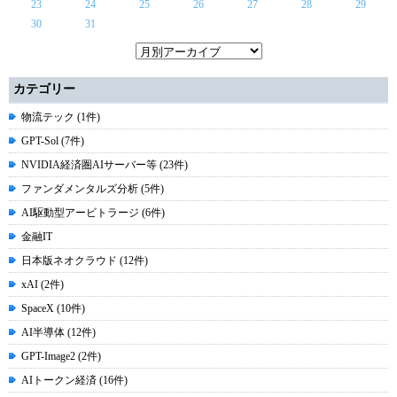
23
24
25
26
27
28
29
30
31
カテゴリー
物流テック (1件)
GPT-Sol (7件)
NVIDIA経済圏AIサーバー等 (23件)
ファンダメンタルズ分析 (5件)
AI駆動型アービトラージ (6件)
金融IT
日本版ネオクラウド (12件)
xAI (2件)
SpaceX (10件)
AI半導体 (12件)
GPT-Image2 (2件)
AIトークン経済 (16件)