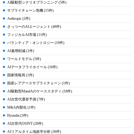
AI駆動型シナリオプランニング (5件)
サプライチェーン危機 (15件)
Anthropic (2件)
さっつーのAIエージェント (49件)
フィジカルAI市場 (11件)
パランティア・オントロジー (19件)
AI雇用削減 (1件)
ワールドモデル (5件)
AIデータフライホイール (16件)
国家情報局 (1件)
国産レアアースサプライチェーン (1件)
AI駆動型MandAのケーススタディ (18件)
AI次世代選挙予測 (7件)
M&A内製化 (1件)
Hyundai (3件)
AI次世代OSINT (20件)
AIリアルタイム地政学分析 (36件)