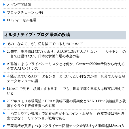
オゾン空間除菌
ブロックチェーン (3件)
FITディーゼル発電
オルタナティブ・ブログ 最新の投稿
その「なんて」が、切り捨てているものについて
2040年、事務職は437万人余り、AI人材は339万人足りない----「人手不足」の
一言では語れない、日本の労働市場の本当の姿
AI推論によるプライバシーリスクとは何か、Gartnerの2029年予測から考える
企業のAIガバナンス
今騒がれているAIデータセンターとはいったい何なのか?!! 10分でわかるAI
データセンターの話
LinkedInで見る「鎖国」する日本 ― でも、世界で輝く日本人は確実に増えて
いる
2027年メモリ市場展望：DRAM供給不足の長期化とNAND Flash供給緩和が及
ぼすクラウド設備投資への影響
「両立しやすい職場」で定着意向が44.9ポイント上がる----両立支援は福利厚
生ではなく、リテンション戦略である
三菱電機が買収すべきウクライナの防衛テック企業3社をAI駆動型M&Aの方