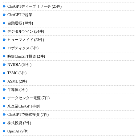
ChatGPTディープリサーチ (25件)
ChatGPTで起業
自動運転 (18件)
デジタルツイン (34件)
ヒューマノイド (53件)
ロボティクス (3件)
時短ChatGPT投資 (2件)
NVIDIA (64件)
TSMC (3件)
ASML (2件)
半導体 (5件)
データセンター電源 (7件)
米企業ChatGPT事例
ChatGPTで株式投資 (7件)
株式投資 (2件)
OpenAI (9件)