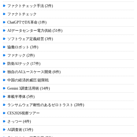
ファクトチェック手法 (2件)
ファクトチェック
ChatGPTでDX革命 (1件)
AIデータセンター電力供給 (51件)
ソフトウェア定義経営 (3件)
協働ロボット (3件)
ファナック (2件)
防衛AIテック (17件)
独自のAIユースケース開発 (6件)
中国の経済的威圧/超限戦
Gemini 3調査活用術 (14件)
車載半導体 (5件)
ランサムウェア耐性のあるゼロトラスト (28件)
CES2026視察ツアー
さっつー (4件)
AI調査術 (15件)