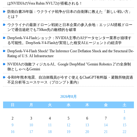
はNVIDIAのVera Rubin NVL72が搭載される！
防衛白書26年版：ウクライナ戦争が日本の自衛隊に教えた「新しい戦い方」
とは？
ウクライナの最新ドローン戦術と日本企業の参入余地：エッジAI搭載ドロー
ンで通信途絶でも750km先の敵標的を破壊
DeepSeek-V4-Flashショック：NVIDIA主導のAIデータセンター業界が崩壊す
る可能性。DeepSeek-V4-Flashが実現した格安AIエージェントの経済学
DeepSeek-V4-Flash Shock! The Inference Cost Deflation Shock and the Structural De-
Rating of U.S. AI Infrastructure
NVIDIAの強敵フィジカルAI。Google DeepMind "Gemini Robotics 2"の全身制
御としゃべるGemini
令和8年熊本地震、自治体職員が今すぐ使えるChatGPT有料版・避難所物資過
不足分析等ユースケース（プロンプト案内）
2026年8月
日
月
火
水
木
金
土
1
2
3
4
5
6
7
8
9
10
11
12
13
14
15
16
17
18
19
20
21
22