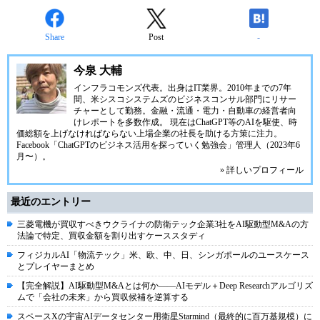
Share
Post
-
今泉 大輔
インフラコモンズ代表。出身はIT業界。2010年までの7年
間、米シスコシステムズのビジネスコンサル部門にリサー
チャーとして勤務。金融・流通・電力・自動車の経営者向
けレポートを多数作成。 現在はChatGPT等のAIを駆使、時
価総額を上げなければならない上場企業の社長を助ける方策に注力。
Facebook「ChatGPTのビジネス活用を探っていく勉強会」管理人（2023年6
月〜）。
» 詳しいプロフィール
最近のエントリー
三菱電機が買収すべきウクライナの防衛テック企業3社をAI駆動型M&Aの方
法論で特定、買収金額を割り出すケーススタディ
フィジカルAI「物流テック」米、欧、中、日、シンガポールのユースケース
とプレイヤーまとめ
【完全解説】AI駆動型M&Aとは何か――AIモデル＋Deep Researchアルゴリズ
ムで「会社の未来」から買収候補を逆算する
スペースXの宇宙AIデータセンター用衛星Starmind（最終的に百万基規模）に