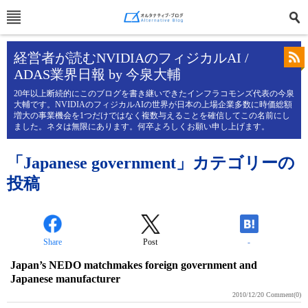
経営者が読むNVIDIAのフィジカルAI /
ADAS業界日報 by 今泉大輔
20年以上断続的にこのブログを書き継いできたインフラコモンズ代表の今泉
大輔です。NVIDIAのフィジカルAIの世界が日本の上場企業多数に時価総額
増大の事業機会を1つだけではなく複数与えることを確信してこの名前にし
ました。ネタは無限にあります。何卒よろしくお願い申し上げます。
「Japanese government」カテゴリーの
投稿
Share
Post
-
Japan’s NEDO matchmakes foreign government and
Japanese manufacturer
2010/12/20
Comment(0)