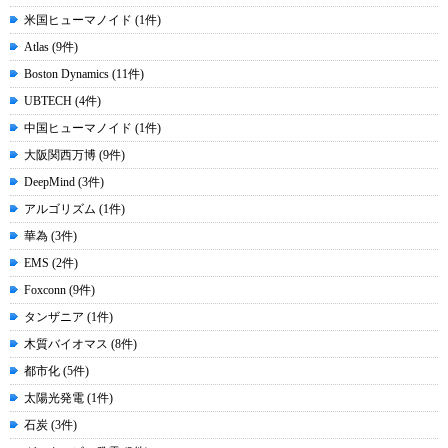
米国ヒューマノイド (1件)
Atlas (9件)
Boston Dynamics (11件)
UBTECH (4件)
中国ヒューマノイド (1件)
大阪関西万博 (9件)
DeepMind (3件)
アルゴリズム (1件)
華為 (3件)
EMS (2件)
Foxconn (9件)
タンザニア (1件)
木質バイオマス (8件)
都市化 (5件)
太陽光発電 (1件)
石炭 (3件)