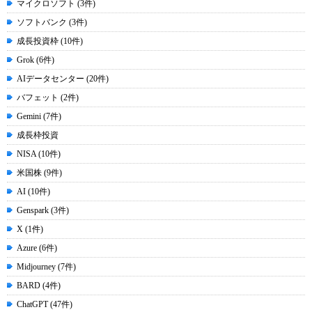
マイクロソフト (3件)
ソフトバンク (3件)
成長投資枠 (10件)
Grok (6件)
AIデータセンター (20件)
バフェット (2件)
Gemini (7件)
成長枠投資
NISA (10件)
米国株 (9件)
AI (10件)
Genspark (3件)
X (1件)
Azure (6件)
Midjourney (7件)
BARD (4件)
ChatGPT (47件)