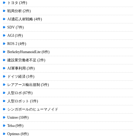
トヨタ (3件)
戦局分析 (2件)
AI適応人材戦略 (4件)
SDV (7件)
AGI (1件)
ROS 2 (4件)
BerkeleyHumanoidLite (6件)
建設業労働者不足 (2件)
AI軍事利用 (3件)
ドイツ経済 (1件)
レアアース輸出規制 (5件)
人型ロボ (67件)
人型ロボット (1件)
シンガポールのヒューマノイド
Unitree (10件)
Telsa (9件)
Optimus (6件)