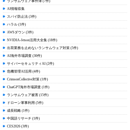
ランサムウェア事件簿 (7件)
AI情報収集
スパイ防止法 (3件)
ハラル (1件)
AWSダウン (3件)
NVIDIA-Jetson活用大全集 (18件)
出荷業務を止めないランサムウェア対策 (5件)
AI海外市場調査 (30件)
サイバーセキュリティAI (2件)
危機管理AI活用 (4件)
CrimsonCollective対策 (1件)
ChatGPT海外市場調査 (1件)
ランサムウェア被害 (15件)
ドローン軍事利用 (5件)
成長戦略 (1件)
中国語リサーチ (1件)
CES2026 (3件)