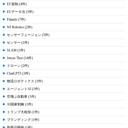
EU規制 (4件)
EUデータ法 (5件)
Palantir (7件)
WI Robotics (2件)
センサーフュージョン (5件)
センサー (1件)
SLAM (1件)
Jetson Thor (14件)
ドローン (2件)
ChatGPT5 (3件)
物流ロボティクス (1件)
エージェントAI (1件)
空飛ぶ自動車 (1件)
AI国家戦略 (1件)
トランプ大統領 (1件)
ブランディング (1件)
新商品開発 (1件)