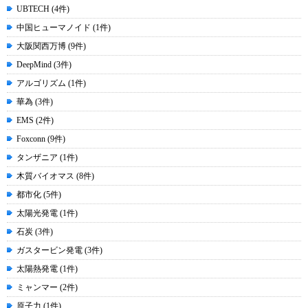
UBTECH (4件)
中国ヒューマノイド (1件)
大阪関西万博 (9件)
DeepMind (3件)
アルゴリズム (1件)
華為 (3件)
EMS (2件)
Foxconn (9件)
タンザニア (1件)
木質バイオマス (8件)
都市化 (5件)
太陽光発電 (1件)
石炭 (3件)
ガスタービン発電 (3件)
太陽熱発電 (1件)
ミャンマー (2件)
原子力 (1件)