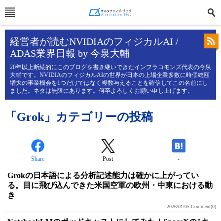
経営者が読むNVIDIAのフィジカルAI /
ADAS業界日報 by 今泉大輔
20年以上断続的にこのブログを書き継いできたインフラコモンズ代表の今泉
大輔です。NVIDIAのフィジカルAIの世界が日本の上場企業多数に時価総額
増大の事業機会を1つだけではなく複数与えることを確信してこの名前にし
ました。ネタは無限にあります。何卒よろしくお願い申し上げます。
「Grok」カテゴリーの投稿
Share
Post
-
Grokの日本語による分析記述能力は確かに上がってい
る。目に飛び込んできた米国空軍の欧州・中東における動
き
2026/01/05
Comment(0)