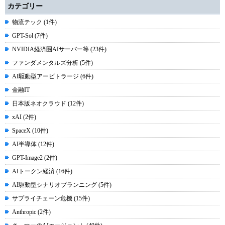
カテゴリー
物流テック (1件)
GPT-Sol (7件)
NVIDIA経済圏AIサーバー等 (23件)
ファンダメンタルズ分析 (5件)
AI駆動型アービトラージ (6件)
金融IT
日本版ネオクラウド (12件)
xAI (2件)
SpaceX (10件)
AI半導体 (12件)
GPT-Image2 (2件)
AIトークン経済 (16件)
AI駆動型シナリオプランニング (5件)
サプライチェーン危機 (15件)
Anthropic (2件)