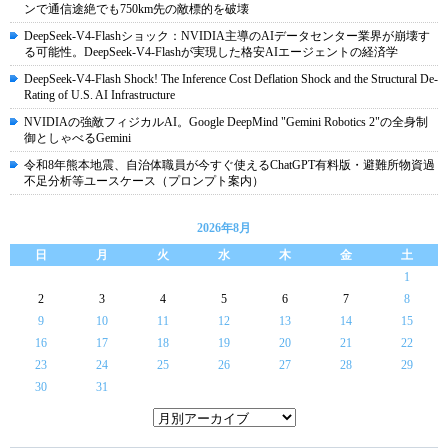
ンで通信途絶でも750km先の敵標的を破壊
DeepSeek-V4-Flashショック：NVIDIA主導のAIデータセンター業界が崩壊す
る可能性。DeepSeek-V4-Flashが実現した格安AIエージェントの経済学
DeepSeek-V4-Flash Shock! The Inference Cost Deflation Shock and the Structural De-
Rating of U.S. AI Infrastructure
NVIDIAの強敵フィジカルAI。Google DeepMind "Gemini Robotics 2"の全身制
御としゃべるGemini
令和8年熊本地震、自治体職員が今すぐ使えるChatGPT有料版・避難所物資過
不足分析等ユースケース（プロンプト案内）
2026年8月
日
月
火
水
木
金
土
1
2
3
4
5
6
7
8
9
10
11
12
13
14
15
16
17
18
19
20
21
22
23
24
25
26
27
28
29
30
31