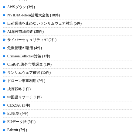
AWSダウン (3件)
NVIDIA-Jetson活用大全集 (18件)
出荷業務を止めないランサムウェア対策 (5件)
AI海外市場調査 (30件)
サイバーセキュリティAI (2件)
危機管理AI活用 (4件)
CrimsonCollective対策 (1件)
ChatGPT海外市場調査 (1件)
ランサムウェア被害 (15件)
ドローン軍事利用 (5件)
成長戦略 (1件)
中国語リサーチ (1件)
CES2026 (3件)
EU規制 (4件)
EUデータ法 (5件)
Palantir (7件)