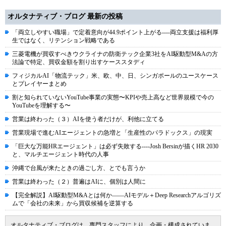
オルタナティブ・ブログ 最新の投稿
「両立しやすい職場」で定着意向が44.9ポイント上がる----両立支援は福利厚
生ではなく、リテンション戦略である
三菱電機が買収すべきウクライナの防衛テック企業3社をAI駆動型M&Aの方
法論で特定、買収金額を割り出すケーススタディ
フィジカルAI「物流テック」米、欧、中、日、シンガポールのユースケース
とプレイヤーまとめ
割と知られていないYouTube事業の実態〜KPIや売上高など世界規模で今の
YouTubeを理解する〜
営業は終わった（３）AIを使う者だけが、利他に立てる
営業現場で進むAIエージェントの急増と「生産性のパラドックス」の現実
「巨大な万能HRエージェント」は必ず失敗する----Josh Bersinが描くHR 2030
と、マルチエージェント時代の人事
沖縄で台風が来たときの過ごし方、とでも言うか
営業は終わった（２）普遍はAIに、個別は人間に
【完全解説】AI駆動型M&Aとは何か――AIモデル＋Deep Researchアルゴリズ
ムで「会社の未来」から買収候補を逆算する
オルタナティブ・ブログは、専門スタッフにより、企画・構成されていま