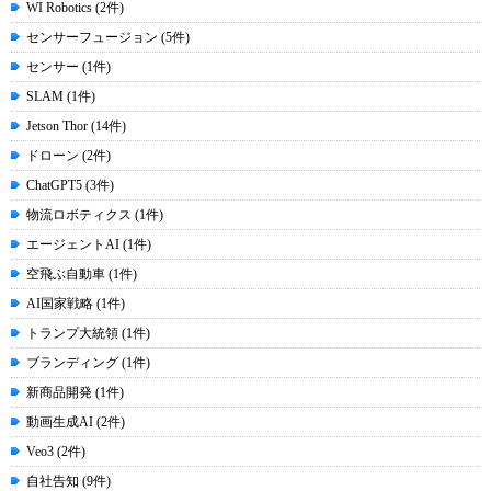
WI Robotics (2件)
センサーフュージョン (5件)
センサー (1件)
SLAM (1件)
Jetson Thor (14件)
ドローン (2件)
ChatGPT5 (3件)
物流ロボティクス (1件)
エージェントAI (1件)
空飛ぶ自動車 (1件)
AI国家戦略 (1件)
トランプ大統領 (1件)
ブランディング (1件)
新商品開発 (1件)
動画生成AI (2件)
Veo3 (2件)
自社告知 (9件)