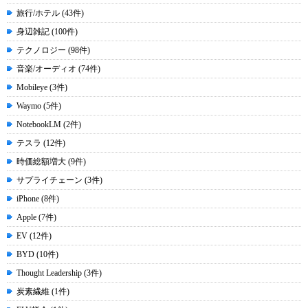
旅行/ホテル (43件)
身辺雑記 (100件)
テクノロジー (98件)
音楽/オーディオ (74件)
Mobileye (3件)
Waymo (5件)
NotebookLM (2件)
テスラ (12件)
時価総額増大 (9件)
サプライチェーン (3件)
iPhone (8件)
Apple (7件)
EV (12件)
BYD (10件)
Thought Leadership (3件)
炭素繊維 (1件)