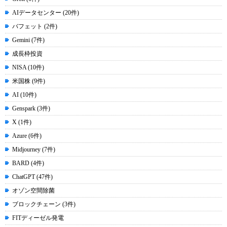
AIデータセンター (20件)
バフェット (2件)
Gemini (7件)
成長枠投資
NISA (10件)
米国株 (9件)
AI (10件)
Genspark (3件)
X (1件)
Azure (6件)
Midjourney (7件)
BARD (4件)
ChatGPT (47件)
オゾン空間除菌
ブロックチェーン (3件)
FITディーゼル発電