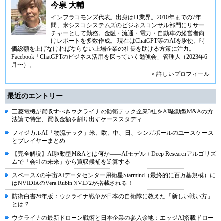
今泉 大輔
インフラコモンズ代表。出身はIT業界。2010年までの7年
間、米シスコシステムズのビジネスコンサル部門にリサー
チャーとして勤務。金融・流通・電力・自動車の経営者向
けレポートを多数作成。 現在はChatGPT等のAIを駆使、時
価総額を上げなければならない上場企業の社長を助ける方策に注力。
Facebook「ChatGPTのビジネス活用を探っていく勉強会」管理人（2023年6
月〜）。
» 詳しいプロフィール
最近のエントリー
三菱電機が買収すべきウクライナの防衛テック企業3社をAI駆動型M&Aの方
法論で特定、買収金額を割り出すケーススタディ
フィジカルAI「物流テック」米、欧、中、日、シンガポールのユースケース
とプレイヤーまとめ
【完全解説】AI駆動型M&Aとは何か――AIモデル＋Deep Researchアルゴリズ
ムで「会社の未来」から買収候補を逆算する
スペースXの宇宙AIデータセンター用衛星Starmind（最終的に百万基規模）に
はNVIDIAのVera Rubin NVL72が搭載される！
防衛白書26年版：ウクライナ戦争が日本の自衛隊に教えた「新しい戦い方」
とは？
ウクライナの最新ドローン戦術と日本企業の参入余地：エッジAI搭載ドロー