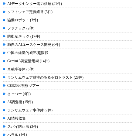
AIデータセンター電力供給 (51件)
ソフトウェア定義経営 (3件)
協働ロボット (3件)
ファナック (2件)
防衛AIテック (17件)
独自のAIユースケース開発 (6件)
中国の経済的威圧/超限戦
Gemini 3調査活用術 (14件)
車載半導体 (5件)
ランサムウェア耐性のあるゼロトラスト (28件)
CES2026視察ツアー
さっつー (4件)
AI調査術 (15件)
ランサムウェア事件簿 (7件)
AI情報収集
スパイ防止法 (3件)
ハラル (1件)