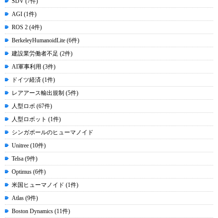
SDV (7件)
AGI (1件)
ROS 2 (4件)
BerkeleyHumanoidLite (6件)
建設業労働者不足 (2件)
AI軍事利用 (3件)
ドイツ経済 (1件)
レアアース輸出規制 (5件)
人型ロボ (67件)
人型ロボット (1件)
シンガポールのヒューマノイド
Unitree (10件)
Telsa (9件)
Optimus (6件)
米国ヒューマノイド (1件)
Atlas (9件)
Boston Dynamics (11件)