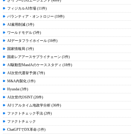
さっつーのAIエージェント (49件)
フィジカルAI市場 (11件)
パランティア・オントロジー (19件)
AI雇用削減 (1件)
ワールドモデル (5件)
AIデータフライホイール (16件)
国家情報局 (1件)
国産レアアースサプライチェーン (1件)
AI駆動型MandAのケーススタディ (18件)
AI次世代選挙予測 (7件)
M&A内製化 (1件)
Hyundai (3件)
AI次世代OSINT (20件)
AIリアルタイム地政学分析 (36件)
ファクトチェック手法 (2件)
ファクトチェック
ChatGPTでDX革命 (1件)