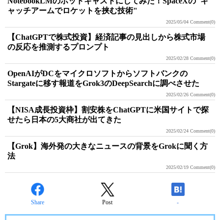
NotebookLMのポッドキャストにしてみた！SpaceXの"キ
ャッチアームでロケットを挟む技術"
2025/05/04
Comment(0)
【ChatGPTで株式投資】経済記事の見出しから株式市場
の反応を推測するプロンプト
2025/02/28
Comment(0)
OpenAIがDCをマイクロソフトからソフトバンクの
Stargateに移す報道をGrok3のDeepSearchに調べさせた
2025/02/26
Comment(0)
【NISA成長投資枠】割安株をChatGPTに米国サイトで探
せたら日本の5大商社が出てきた
2025/02/24
Comment(0)
【Grok】海外発の大きなニュースの背景をGrokに聞く方
法
2025/02/19
Comment(0)
Share
Post
-