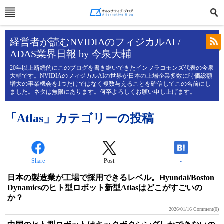
経営者が読むNVIDIAのフィジカルAI /
ADAS業界日報 by 今泉大輔
20年以上断続的にこのブログを書き継いできたインフラコモンズ代表の今泉
大輔です。NVIDIAのフィジカルAIの世界が日本の上場企業多数に時価総額
増大の事業機会を1つだけではなく複数与えることを確信してこの名前にし
ました。ネタは無限にあります。何卒よろしくお願い申し上げます。
「Atlas」カテゴリーの投稿
Share
Post
-
日本の製造業が工場で採用できるレベル。Hyundai/Boston
Dynamicsのヒト型ロボット新型Atlasはどこがすごいの
か？
2026/01/16
Comment(0)