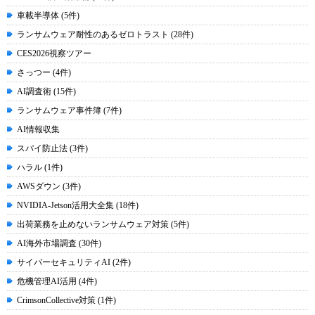
車載半導体 (5件)
ランサムウェア耐性のあるゼロトラスト (28件)
CES2026視察ツアー
さっつー (4件)
AI調査術 (15件)
ランサムウェア事件簿 (7件)
AI情報収集
スパイ防止法 (3件)
ハラル (1件)
AWSダウン (3件)
NVIDIA-Jetson活用大全集 (18件)
出荷業務を止めないランサムウェア対策 (5件)
AI海外市場調査 (30件)
サイバーセキュリティAI (2件)
危機管理AI活用 (4件)
CrimsonCollective対策 (1件)