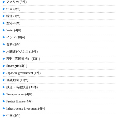
アメリカ (3件)
中東 (3件)
輸送 (1件)
空港 (6件)
Water (4件)
インド (10件)
資料 (3件)
水関連ビジネス (18件)
PPP（官民連携） (13件)
Smart grid (5件)
Japanese government (1件)
金融動向 (11件)
鉄道・高速鉄道 (38件)
Transportation (4件)
Project finance (4件)
Infrastructure investment (4件)
中国 (3件)