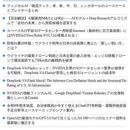
フィジカルAI「物流テック」米、欧、中、日、シンガポールのユースケース
とプレイヤーまとめ
【完全解説】AI駆動型M&Aとは何か――AIモデル＋Deep Researchアルゴリズ
ムで「会社の未来」から買収候補を逆算する
スペースXの宇宙AIデータセンター用衛星Starmind（最終的に百万基規模）に
はNVIDIAのVera Rubin NVL72が搭載される！
防衛白書26年版：ウクライナ戦争が日本の自衛隊に教えた「新しい戦い方」
とは？
ウクライナの最新ドローン戦術と日本企業の参入余地：エッジAI搭載ドロー
ンで通信途絶でも750km先の敵標的を破壊
DeepSeek-V4-Flashショック：NVIDIA主導のAIデータセンター業界が崩壊す
る可能性。DeepSeek-V4-Flashが実現した格安AIエージェントの経済学
DeepSeek-V4-Flash Shock! The Inference Cost Deflation Shock and the Structural De-
Rating of U.S. AI Infrastructure
NVIDIAの強敵フィジカルAI。Google DeepMind "Gemini Robotics 2"の全身制
御としゃべるGemini
令和8年熊本地震、自治体職員が今すぐ使えるChatGPT有料版・避難所物資過
不足分析等ユースケース（プロンプト案内）
OpenAIの最強モデルGPT-5.6 Solで古くなったA4 100ページのセミナー資料を
最新版に修正する