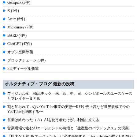
Genspark (3件)
X (1件)
Azure (6件)
Midjourney (7件)
BARD (4件)
ChatGPT (47件)
オゾン空間除菌
ブロックチェーン (3件)
FITディーゼル発電
オルタナティブ・ブログ 最新の投稿
フィジカルAI「物流テック」米、欧、中、日、シンガポールのユースケース
とプレイヤーまとめ
割と知られていないYouTube事業の実態〜KPIや売上高など世界規模で今の
YouTubeを理解する〜
営業は終わった（３）AIを使う者だけが、利他に立てる
営業現場で進むAIエージェントの急増と「生産性のパラドックス」の現実
「巨大な万能HRエージェント」は必ず失敗する----Josh Bersinが描くHR 2030