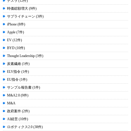
テスラ (12件)
時価総額増大 (9件)
サプライチェーン (3件)
iPhone (8件)
Apple (7件)
EV (12件)
BYD (10件)
Thought Leadership (3件)
炭素繊維 (1件)
ELV指令 (1件)
EU指令 (1件)
サンプル報告書 (1件)
M&A2.0 (9件)
M&A
政府案件 (2件)
AI経営 (10件)
ロボティクス2.0 (38件)