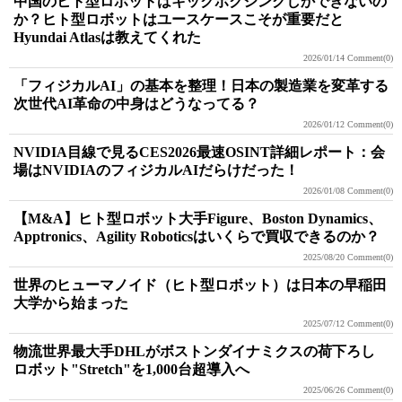
中国のヒト型ロボットはキックボクシングしかできないの
か？ヒト型ロボットはユースケースこそが重要だと
Hyundai Atlasは教えてくれた
2026/01/14
Comment(0)
「フィジカルAI」の基本を整理！日本の製造業を変革する
次世代AI革命の中身はどうなってる？
2026/01/12
Comment(0)
NVIDIA目線で見るCES2026最速OSINT詳細レポート：会
場はNVIDIAのフィジカルAIだらけだった！
2026/01/08
Comment(0)
【M&A】ヒト型ロボット大手Figure、Boston Dynamics、
Apptronics、Agility Roboticsはいくらで買収できるのか？
2025/08/20
Comment(0)
世界のヒューマノイド（ヒト型ロボット）は日本の早稲田
大学から始まった
2025/07/12
Comment(0)
物流世界最大手DHLがボストンダイナミクスの荷下ろし
ロボット"Stretch"を1,000台超導入へ
2025/06/26
Comment(0)