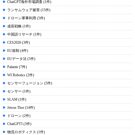
ChatGPT海外市場調査 (1件)
ランサムウェア被害 (15件)
ドローン軍事利用 (5件)
成長戦略 (1件)
中国語リサーチ (1件)
CES2026 (3件)
EU規制 (4件)
EUデータ法 (5件)
Palantir (7件)
WI Robotics (2件)
センサーフュージョン (5件)
センサー (1件)
SLAM (1件)
Jetson Thor (14件)
ドローン (2件)
ChatGPT5 (3件)
物流ロボティクス (1件)