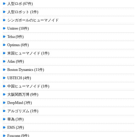
人型ロボ (67件)
人型ロボット (1件)
シンガポールのヒューマノイド
Unitree (10件)
Telsa (9件)
Optimus (6件)
米国ヒューマノイド (1件)
Atlas (9件)
Boston Dynamics (11件)
UBTECH (4件)
中国ヒューマノイド (1件)
大阪関西万博 (9件)
DeepMind (3件)
アルゴリズム (1件)
華為 (3件)
EMS (2件)
Foxconn (9件)