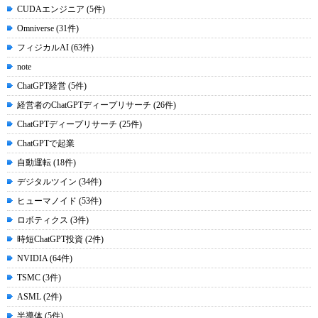
CUDAエンジニア (5件)
Omniverse (31件)
フィジカルAI (63件)
note
ChatGPT経営 (5件)
経営者のChatGPTディープリサーチ (26件)
ChatGPTディープリサーチ (25件)
ChatGPTで起業
自動運転 (18件)
デジタルツイン (34件)
ヒューマノイド (53件)
ロボティクス (3件)
時短ChatGPT投資 (2件)
NVIDIA (64件)
TSMC (3件)
ASML (2件)
半導体 (5件)