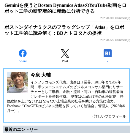
Geminiを使うとBoston Dynamics AtlasのYouTube動画をロ
ボット工学の研究者的に精緻に分析できる
2025/06/01
Comment(0)
ボストンダイナミクスのフラッグシップ「Atlas」をロボ
ット工学的に読み解く：BDとトヨタとの提携
2025/05/26
Comment(0)
Share
Post
-
今泉 大輔
インフラコモンズ代表。出身はIT業界。2010年までの7年
間、米シスコシステムズのビジネスコンサル部門にリサー
チャーとして勤務。金融・流通・電力・自動車の経営者向
けレポートを多数作成。 現在はChatGPT等のAIを駆使、時
価総額を上げなければならない上場企業の社長を助ける方策に注力。
Facebook「ChatGPTのビジネス活用を探っていく勉強会」管理人（2023年6
月〜）。
» 詳しいプロフィール
最近のエントリー