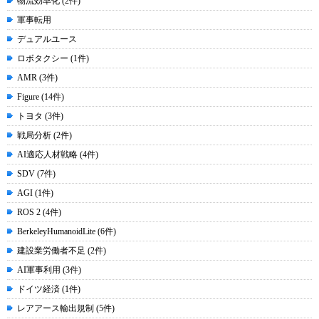
物流効率化 (2件)
軍事転用
デュアルユース
ロボタクシー (1件)
AMR (3件)
Figure (14件)
トヨタ (3件)
戦局分析 (2件)
AI適応人材戦略 (4件)
SDV (7件)
AGI (1件)
ROS 2 (4件)
BerkeleyHumanoidLite (6件)
建設業労働者不足 (2件)
AI軍事利用 (3件)
ドイツ経済 (1件)
レアアース輸出規制 (5件)