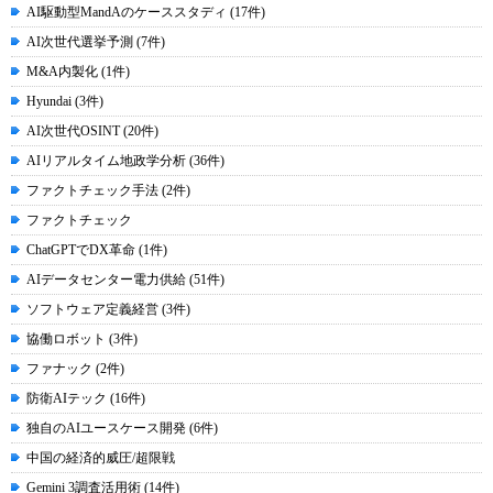
AI駆動型MandAのケーススタディ (17件)
AI次世代選挙予測 (7件)
M&A内製化 (1件)
Hyundai (3件)
AI次世代OSINT (20件)
AIリアルタイム地政学分析 (36件)
ファクトチェック手法 (2件)
ファクトチェック
ChatGPTでDX革命 (1件)
AIデータセンター電力供給 (51件)
ソフトウェア定義経営 (3件)
協働ロボット (3件)
ファナック (2件)
防衛AIテック (16件)
独自のAIユースケース開発 (6件)
中国の経済的威圧/超限戦
Gemini 3調査活用術 (14件)