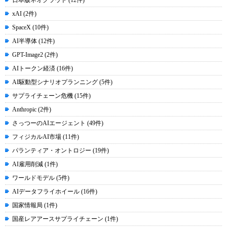
日本版ネオクラウド (12件)
xAI (2件)
SpaceX (10件)
AI半導体 (12件)
GPT-Image2 (2件)
AIトークン経済 (16件)
AI駆動型シナリオプランニング (5件)
サプライチェーン危機 (15件)
Anthropic (2件)
さっつーのAIエージェント (49件)
フィジカルAI市場 (11件)
パランティア・オントロジー (19件)
AI雇用削減 (1件)
ワールドモデル (5件)
AIデータフライホイール (16件)
国家情報局 (1件)
国産レアアースサプライチェーン (1件)