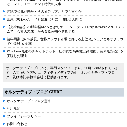
と、マルチエージェント時代の人事
沖縄で台風が来たときの過ごし方、とでも言うか
営業は終わった（２）普遍はAIに、個別は人間に
【完全解説】AI駆動型M&Aとは何か――AIモデル＋Deep Researchアルゴリズ
ムで「会社の未来」から買収候補を逆算する
前年同期比43%成長、世界クラウド市場における上位3社シェアとネオクラウ
ド企業9社の影響
WordPress最強のチャットボット（圧倒的な高機能と高性能、業界最安値）を
実現した理由
オルタナティブ・ブログは、専門スタッフにより、企画・構成されていま
す。入力頂いた内容は、アイティメディアの他、オルタナティブ・ブロ
グ、及び本記事執筆会社に提供されます。
オルタナティブ・ブログ GUIDE
オルタナティブ・ブログ憲章
利用規約
プライバシーポリシー
お問い合わせ