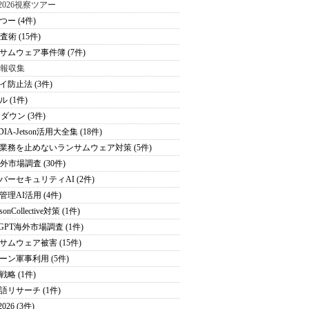
S2026視察ツアー
つー (4件)
査術 (15件)
サムウェア事件簿 (7件)
情報収集
イ防止法 (3件)
 (1件)
ダウン (3件)
DIA-Jetson活用大全集 (18件)
業務を止めないランサムウェア対策 (5件)
海外市場調査 (30件)
バーセキュリティAI (2件)
管理AI活用 (4件)
sonCollective対策 (1件)
tGPT海外市場調査 (1件)
サムウェア被害 (15件)
ーン軍事利用 (5件)
戦略 (1件)
語リサーチ (1件)
026 (3件)