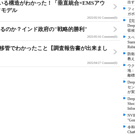
でいる構造がわかった！「垂直統合×EMSアウ
出す
フィ
"モデル
ガポ
2025/05/16
Comment(0)
【完
De
されるのか？インド政府の"戦略的勝利"
収候
2025/05/16
Comment(0)
スペ
St
Ru
インドへ移管でわかったこと【調査報告書が出来まし
防衛
教え
2025/04/27
Comment(0)
ウク
地：
敵標
Dee
セン
が実
Deep
Shock
Infra
NVI
"Ge
令和
Ch