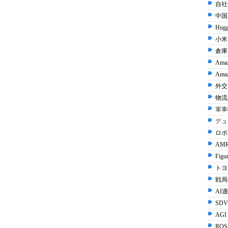
自社
中国I
Hugg
小米 
倉庫
Ama
Amaz
外交 
物流
軍事
デュ
ロボ
AMR
Figu
トヨタ
戦局
AI
SDV
AGI
ROS 