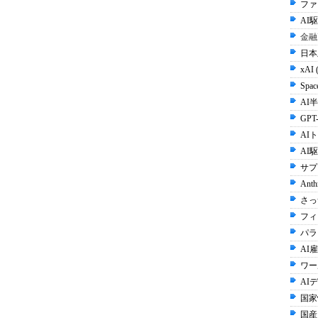
ファ
AI
金融
日本
xAI 
Spac
AI半
GPT-
AI
AI
サプ
Anth
さっ
フィ
パラ
AI雇
ワー
AI
国家
国産