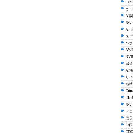
CE
さっ
AI調
ラン
AI
スパ
ハラル
AWS
NVI
出荷
AI
サイ
危機
Crim
Cha
ラン
ドロ
成長
中国
CES2