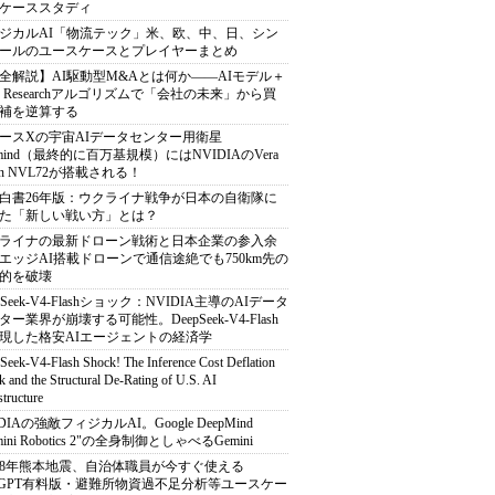
ケーススタディ
ジカルAI「物流テック」米、欧、中、日、シン
ールのユースケースとプレイヤーまとめ
全解説】AI駆動型M&Aとは何か――AIモデル＋
ep Researchアルゴリズムで「会社の未来」から買
補を逆算する
ースXの宇宙AIデータセンター用衛星
armind（最終的に百万基規模）にはNVIDIAのVera
bin NVL72が搭載される！
白書26年版：ウクライナ戦争が日本の自衛隊に
た「新しい戦い方」とは？
ライナの最新ドローン戦術と日本企業の参入余
エッジAI搭載ドローンで通信途絶でも750km先の
的を破壊
pSeek-V4-Flashショック：NVIDIA主導のAIデータ
ター業界が崩壊する可能性。DeepSeek-V4-Flash
現した格安AIエージェントの経済学
Seek-V4-Flash Shock! The Inference Cost Deflation
 and the Structural De-Rating of U.S. AI
structure
DIAの強敵フィジカルAI。Google DeepMind
mini Robotics 2"の全身制御としゃべるGemini
8年熊本地震、自治体職員が今すぐ使える
atGPT有料版・避難所物資過不足分析等ユースケー