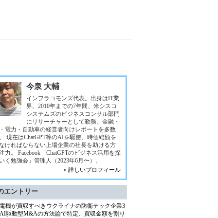
今泉 大輔
インフラコモンズ代表。出身はIT業
界。2010年までの7年間、米シスコ
システムズのビジネスコンサル部門
にリサーチャーとして勤務。金融・
・電力・自動車の経営者向けレポートを多数
。 現在はChatGPT等のAIを駆使、時価総額を
なければならない上場企業の社長を助ける方
注力。 Facebook「ChatGPTのビジネス活用を探
いく勉強会」管理人（2023年6月〜）。
» 詳しいプロフィール
のエントリー
電機が買収すべきウクライナの防衛テック企業3
AI駆動型M&Aの方法論で特定、買収金額を割り