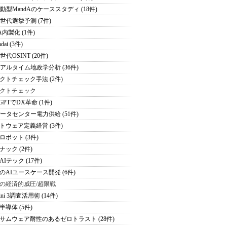
駆動型MandAのケーススタディ (18件)
次世代選挙予測 (7件)
A内製化 (1件)
dai (3件)
世代OSINT (20件)
リアルタイム地政学分析 (36件)
クトチェック手法 (2件)
クトチェック
tGPTでDX革命 (1件)
データセンター電力供給 (51件)
トウェア定義経営 (3件)
ロボット (3件)
ナック (2件)
Iテック (17件)
のAIユースケース開発 (6件)
の経済的威圧/超限戦
ini 3調査活用術 (14件)
半導体 (5件)
サムウェア耐性のあるゼロトラスト (28件)