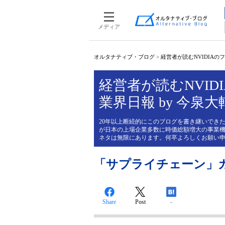
メディア
オルタナティブ・ブログ
>
経営者が読むNVIDIAのフィ
経営者が読むNVIDI
業界日報 by 今泉大
20年以上断続的にこのブログを書き継いできた
が日本の上場企業多数に時価総額増大の事業機
ネタは無限にあります。何卒よろしくお願い
「サプライチェーン」
Share
Post
-