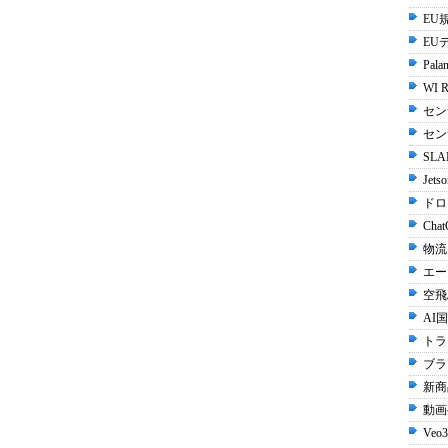
EU規
EU
Palan
WI R
セン
セン
SLA
Jets
ドロ
Chat
物流
エー
空飛
AI国
トラ
ブラ
新商
動画生
Veo3