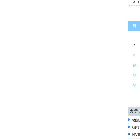
ス（
日
2
9
16
23
30
カテ
物流
GPT-
NV