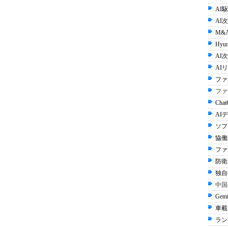
AI
AI
M&
Hyun
AI次
AI
ファ
ファ
Cha
AI
ソフ
協働
ファ
防衛A
独自
中国
Gem
車載
ラン