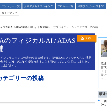
エントリー一覧
月間アクセスランキング
ブロガー一覧
月間ブロガーベスト30
ガイドマップ
ジカルAI / ADAS業界日報 by 今泉大輔
>
「サプライチェーン」カテゴリーの投稿
AのフィジカルAI / ADAS
RSS
輔
インフラコモンズ代表の今泉大輔です。NVIDIAのフィジカルAIの世界
会を1つだけではなく複数与えることを確信してこの名前にしました。
流通
申し上げます。
作成
上げ
策に
カテゴリーの投稿
って
最近
三菱
社を