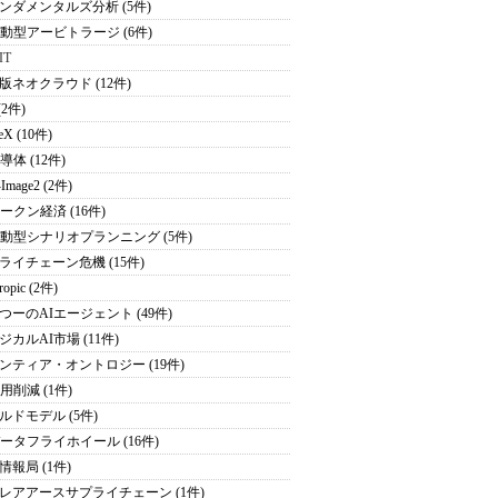
ンダメンタルズ分析 (5件)
駆動型アービトラージ (6件)
IT
版ネオクラウド (12件)
(2件)
eX (10件)
導体 (12件)
Image2 (2件)
トークン経済 (16件)
駆動型シナリオプランニング (5件)
ライチェーン危機 (15件)
ropic (2件)
つーのAIエージェント (49件)
ジカルAI市場 (11件)
ンティア・オントロジー (19件)
用削減 (1件)
ルドモデル (5件)
データフライホイール (16件)
情報局 (1件)
レアアースサプライチェーン (1件)