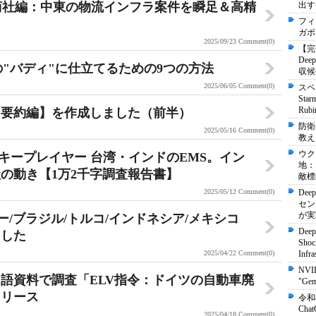
商社編：中東の物流インフラ案件を瞬足＆高精
出す
フィ
ガポ
2025/09/23
Comment(0)
【完
De
きの"バディ"に仕立てるための9つの方法
収候
2025/06/05
Comment(0)
スペ
St
Ru
【要約編】を作成しました（前半）
防衛
2025/05/16
Comment(0)
教え
ウク
移管のキープレイヤー 台湾・インドのEMS。イン
地：
の動き【1万2千字調査報告書】
敵標
2025/05/12
Comment(0)
Dee
セン
が実
ー/ブラジル/トルコ/インドネシア/メキシコ
Deep
ました
Shock
2025/04/22
Comment(0)
Infra
NVI
語資料で調査「ELV指令：ドイツの自動車廃
"Ge
リリース
令和
Ch
2025/04/18
Comment(0)