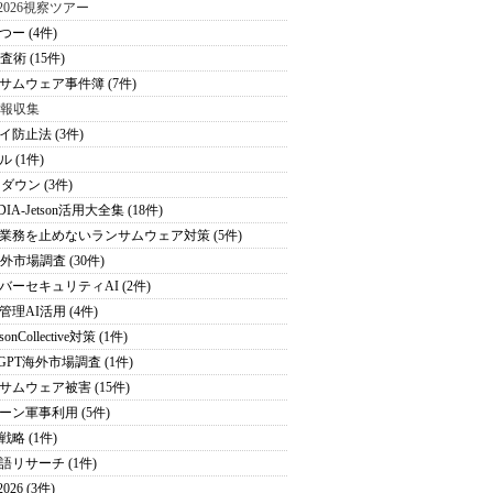
S2026視察ツアー
つー (4件)
査術 (15件)
サムウェア事件簿 (7件)
情報収集
イ防止法 (3件)
 (1件)
ダウン (3件)
DIA-Jetson活用大全集 (18件)
業務を止めないランサムウェア対策 (5件)
海外市場調査 (30件)
バーセキュリティAI (2件)
管理AI活用 (4件)
sonCollective対策 (1件)
tGPT海外市場調査 (1件)
サムウェア被害 (15件)
ーン軍事利用 (5件)
戦略 (1件)
語リサーチ (1件)
026 (3件)