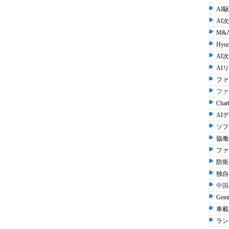
AI
AI
M&
Hyun
AI次
AI
ファ
ファ
Cha
AI
ソフ
協働
ファ
防衛A
独自
中国
Gem
車載
ラン