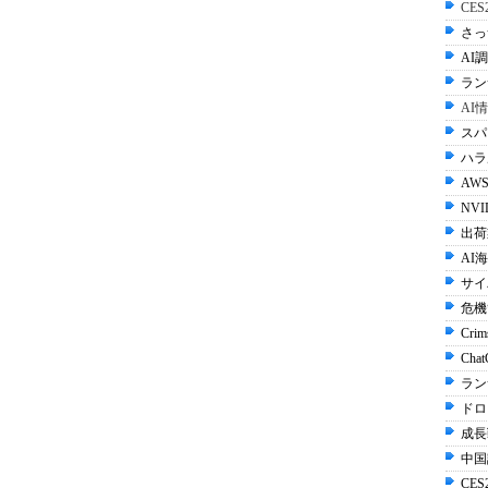
CE
さっ
AI調
ラン
AI
スパ
ハラル
AWS
NVI
出荷
AI
サイ
危機
Crim
Cha
ラン
ドロ
成長
中国
CES2