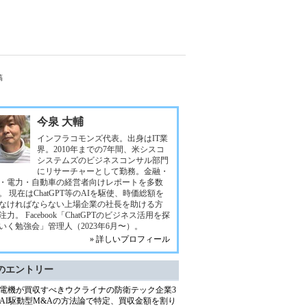
稿
今泉 大輔
インフラコモンズ代表。出身はIT業
界。2010年までの7年間、米シスコ
システムズのビジネスコンサル部門
にリサーチャーとして勤務。金融・
・電力・自動車の経営者向けレポートを多数
。 現在はChatGPT等のAIを駆使、時価総額を
なければならない上場企業の社長を助ける方
注力。 Facebook「ChatGPTのビジネス活用を探
いく勉強会」管理人（2023年6月〜）。
» 詳しいプロフィール
のエントリー
電機が買収すべきウクライナの防衛テック企業3
AI駆動型M&Aの方法論で特定、買収金額を割り