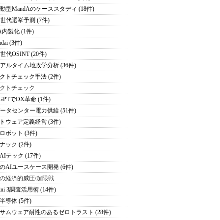
駆動型MandAのケーススタディ (18件)
次世代選挙予測 (7件)
A内製化 (1件)
dai (3件)
世代OSINT (20件)
リアルタイム地政学分析 (36件)
クトチェック手法 (2件)
クトチェック
tGPTでDX革命 (1件)
データセンター電力供給 (51件)
トウェア定義経営 (3件)
ロボット (3件)
ナック (2件)
Iテック (17件)
のAIユースケース開発 (6件)
の経済的威圧/超限戦
ini 3調査活用術 (14件)
半導体 (5件)
サムウェア耐性のあるゼロトラスト (28件)