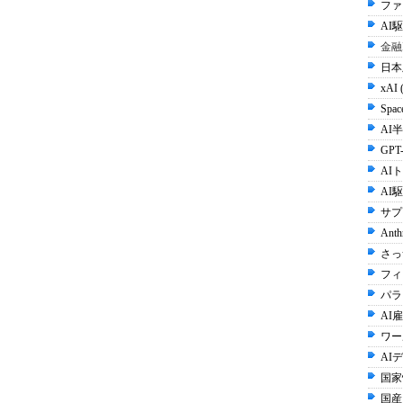
ファ
AI
金融
日本
xAI 
Spac
AI半
GPT-
AI
AI
サプ
Anth
さっ
フィ
パラ
AI雇
ワー
AI
国家
国産