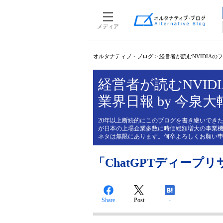
メディア
オルタナティブ・ブログ
>
経営者が読むNVIDIAのフィ
経営者が読むNVIDI
業界日報 by 今泉大
20年以上断続的にこのブログを書き継いできた
が日本の上場企業多数に時価総額増大の事業機
ネタは無限にあります。何卒よろしくお願い
「ChatGPTディープ
Share
Post
-