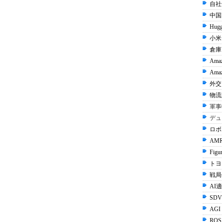
自社
中国I
Hugg
小米 
倉庫
Ama
Amaz
外交 
物流
軍事
デュ
ロボ
AMR
Figu
トヨタ
戦局
AI
SDV
AGI
ROS 