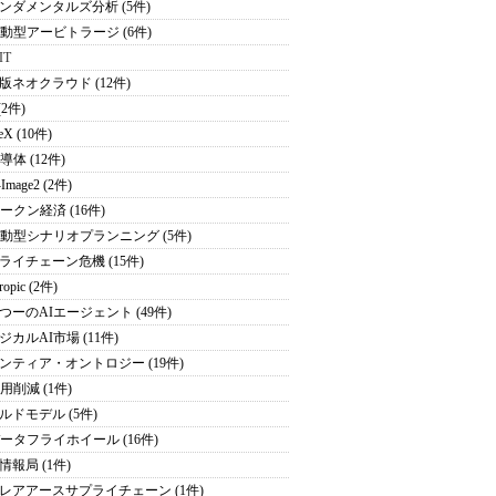
ンダメンタルズ分析 (5件)
駆動型アービトラージ (6件)
IT
版ネオクラウド (12件)
(2件)
eX (10件)
導体 (12件)
Image2 (2件)
トークン経済 (16件)
駆動型シナリオプランニング (5件)
ライチェーン危機 (15件)
ropic (2件)
つーのAIエージェント (49件)
ジカルAI市場 (11件)
ンティア・オントロジー (19件)
用削減 (1件)
ルドモデル (5件)
データフライホイール (16件)
情報局 (1件)
レアアースサプライチェーン (1件)