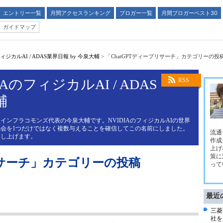
エントリー一覧
月間アクセスランキング
ブロガー一覧
月間ブロガーベスト30
ガイドマップ
ジカルAI / ADAS業界日報 by 今泉大輔
>
「ChatGPTディープリサーチ」カテゴリーの投
AのフィジカルAI / ADAS
RSS
輔
インフラコモンズ代表の今泉大輔です。NVIDIAのフィジカルAIの世界
会を1つだけではなく複数与えることを確信してこの名前にしました。
流通
申し上げます。
作成
上げ
策に
リサーチ」カテゴリーの投稿
って
最近
三菱
社を