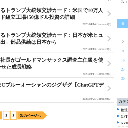
ス（
するトランプ大統領交渉カード：米国で10万人
ド組立工場450億ドル投資の詳細
日
2025/04/14
Comment(0)
するトランプ大統領交渉カード：日本が米ヒュ
創出←部品供給は日本から
2
2025/04/13
Comment(0)
9
ク社長がゴールドマンサックス調査主任級を使
16
書かせた成長戦略
23
2025/04/11
Comment(0)
30
境ECブルーオーシャンのジグザグ【ChatGPTデ
2025/03/25
Comment(0)
カテ
物流
1
2
3
次のページへ
GPT-
NV