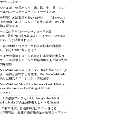
ケーススタディ
ジカルAI「物流テック」米、欧、中、日、シン
ールのユースケースとプレイヤーまとめ
全解説】AI駆動型M&Aとは何か――AIモデル＋
ep Researchアルゴリズムで「会社の未来」から買
補を逆算する
ースXの宇宙AIデータセンター用衛星
armind（最終的に百万基規模）にはNVIDIAのVera
bin NVL72が搭載される！
白書26年版：ウクライナ戦争が日本の自衛隊に
た「新しい戦い方」とは？
ライナの最新ドローン戦術と日本企業の参入余
エッジAI搭載ドローンで通信途絶でも750km先の
的を破壊
pSeek-V4-Flashショック：NVIDIA主導のAIデータ
ター業界が崩壊する可能性。DeepSeek-V4-Flash
現した格安AIエージェントの経済学
Seek-V4-Flash Shock! The Inference Cost Deflation
 and the Structural De-Rating of U.S. AI
structure
DIAの強敵フィジカルAI。Google DeepMind
mini Robotics 2"の全身制御としゃべるGemini
8年熊本地震、自治体職員が今すぐ使える
atGPT有料版・避難所物資過不足分析等ユースケー