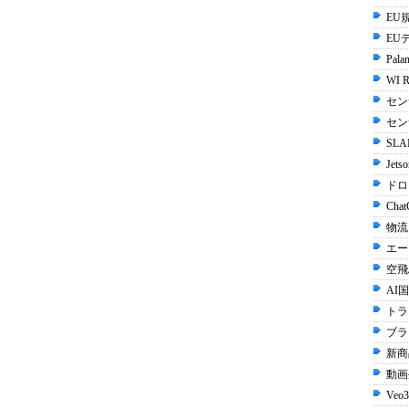
EU規
EU
Palan
WI R
セン
セン
SLA
Jets
ドロ
Chat
物流
エー
空飛
AI国
トラ
ブラ
新商
動画生
Veo3