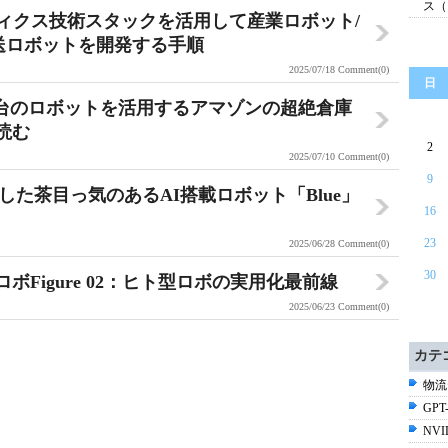
ス（
ティクス技術スタックを活用して産業ロボット/
送ロボットを開発する手順
2025/07/18
Comment(0)
日
万台のロボットを活用するアマゾンの超絶倉庫
読む
2
2025/07/10
Comment(0)
9
露目した茶目っ気のあるAI搭載ロボット「Blue」
16
23
2025/06/28
Comment(0)
30
Figure 02：ヒト型ロボの実用化最前線
2025/06/23
Comment(0)
カテ
物流
GPT-
NV