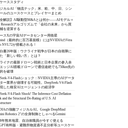
ケーススタディ
ジカルAI「物流テック」米、欧、中、日、シン
ールのユースケースとプレイヤーまとめ
全解説】AI駆動型M&Aとは何か――AIモデル＋
ep Researchアルゴリズムで「会社の未来」から買
補を逆算する
ースXの宇宙AIデータセンター用衛星
armind（最終的に百万基規模）にはNVIDIAのVera
bin NVL72が搭載される！
白書26年版：ウクライナ戦争が日本の自衛隊に
た「新しい戦い方」とは？
ライナの最新ドローン戦術と日本企業の参入余
エッジAI搭載ドローンで通信途絶でも750km先の
的を破壊
pSeek-V4-Flashショック：NVIDIA主導のAIデータ
ター業界が崩壊する可能性。DeepSeek-V4-Flash
現した格安AIエージェントの経済学
Seek-V4-Flash Shock! The Inference Cost Deflation
 and the Structural De-Rating of U.S. AI
structure
DIAの強敵フィジカルAI。Google DeepMind
mini Robotics 2"の全身制御としゃべるGemini
8年熊本地震、自治体職員が今すぐ使える
atGPT有料版・避難所物資過不足分析等ユースケー