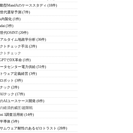
駆動型MandAのケーススタディ (18件)
次世代選挙予測 (7件)
A内製化 (1件)
dai (3件)
世代OSINT (20件)
リアルタイム地政学分析 (36件)
クトチェック手法 (2件)
クトチェック
tGPTでDX革命 (1件)
データセンター電力供給 (51件)
トウェア定義経営 (3件)
ロボット (3件)
ナック (2件)
Iテック (17件)
のAIユースケース開発 (6件)
の経済的威圧/超限戦
ini 3調査活用術 (14件)
半導体 (5件)
サムウェア耐性のあるゼロトラスト (28件)