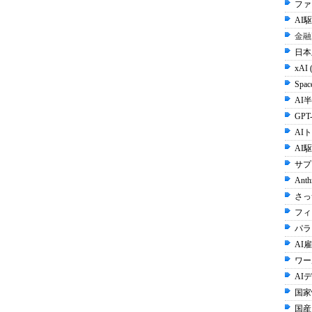
ファ
AI
金融
日本
xAI 
Spac
AI半
GPT-
AI
AI
サプ
Anth
さっ
フィ
パラ
AI雇
ワー
AI
国家
国産