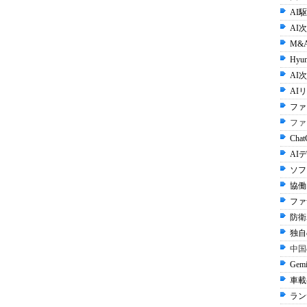
AI
AI
M&
Hyun
AI次
AI
ファ
ファ
Cha
AI
ソフ
協働
ファ
防衛A
独自
中国
Gem
車載
ラン