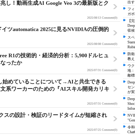
動画生成AI Google Veo 3の最新版とク
出す
フィ
ガポ
2025/08/13
Comment(0)
【完
De
utomatica 2025に見るNVIDIAの圧倒的
収候
スペ
St
2025/08/08
Comment(0)
Ru
防衛
ee R1の技術的・経済的分析：5,900ドルヒュ
教え
になったか
ウク
2025/07/31
Comment(0)
地：
敵標
壊し始めていることについて→AIと共生できる
Dee
セン
文系ワーカーのための『AIスキル開発カリキ
が実
Deep
Shock
2025/07/31
Comment(0)
Infra
ティクスの設計・検証のリードタイムが短縮され
NVI
"Ge
令和
2025/07/25
Comment(0)
Ch