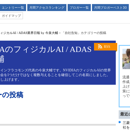
エントリー一覧
月間アクセスランキング
ブロガー一覧
月間ブロガーベスト30
ガイドマップ
ジカルAI / ADAS業界日報 by 今泉大輔
>
「自社告知」カテゴリーの投稿
AのフィジカルAI / ADAS
RSS
輔
インフラコモンズ代表の今泉大輔です。NVIDIAのフィジカルAIの世界
会を1つだけではなく複数与えることを確信してこの名前にしました。
流通
申し上げます。
作成
上げ
策に
ーの投稿
って
最近
三菱
社を