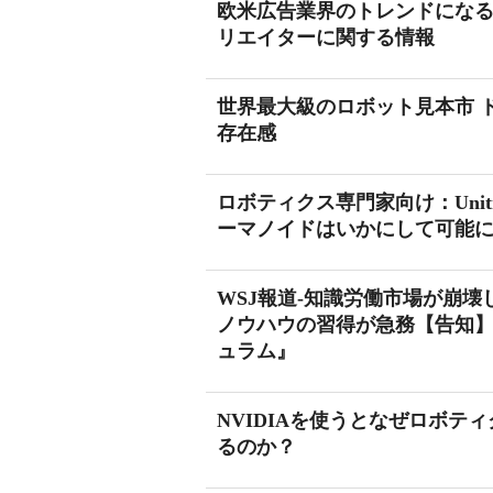
欧米広告業界のトレンドになる兆し！
リエイターに関する情報
世界最大級のロボット見本市 ドイツa
存在感
ロボティクス専門家向け：Unitr
ーマノイドはいかにして可能
WSJ報道-知識労働市場が崩
ノウハウの習得が急務【告知】
ュラム』
NVIDIAを使うとなぜロボ
るのか？