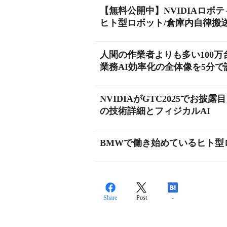
【無料公開中】NVIDIAロボ
ヒト型ロボット/倉庫内自律搬
人間の作業者よりも多い100
業務AI効率化の全体像を5分で
NVIDIAがGTC2025でお披
の技術詳細とフィジカルAI
BMWで働き始めているヒト型ロボ
Share
Post
-