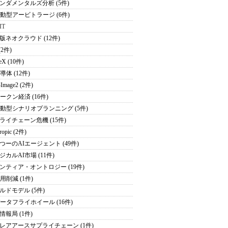
ンダメンタルズ分析 (5件)
駆動型アービトラージ (6件)
IT
版ネオクラウド (12件)
(2件)
eX (10件)
導体 (12件)
Image2 (2件)
トークン経済 (16件)
駆動型シナリオプランニング (5件)
ライチェーン危機 (15件)
ropic (2件)
つーのAIエージェント (49件)
ジカルAI市場 (11件)
ンティア・オントロジー (19件)
用削減 (1件)
ルドモデル (5件)
データフライホイール (16件)
情報局 (1件)
レアアースサプライチェーン (1件)