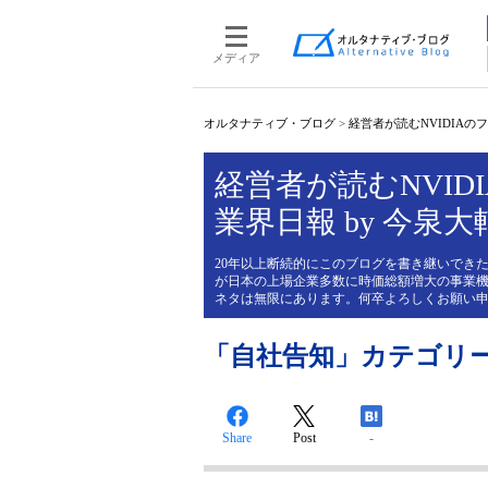
メディア
オルタナティブ・ブログ
>
経営者が読むNVIDIAのフィ
経営者が読むNVIDI
業界日報 by 今泉大
20年以上断続的にこのブログを書き継いできた
が日本の上場企業多数に時価総額増大の事業機
ネタは無限にあります。何卒よろしくお願い
「自社告知」カテゴリ
Share
Post
-