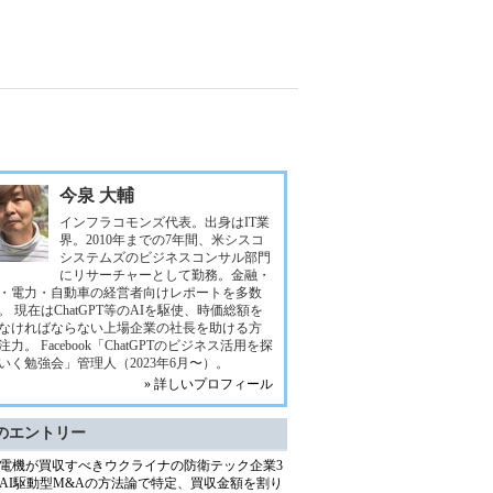
今泉 大輔
インフラコモンズ代表。出身はIT業
界。2010年までの7年間、米シスコ
システムズのビジネスコンサル部門
にリサーチャーとして勤務。金融・
・電力・自動車の経営者向けレポートを多数
。 現在はChatGPT等のAIを駆使、時価総額を
なければならない上場企業の社長を助ける方
注力。 Facebook「ChatGPTのビジネス活用を探
いく勉強会」管理人（2023年6月〜）。
» 詳しいプロフィール
のエントリー
電機が買収すべきウクライナの防衛テック企業3
AI駆動型M&Aの方法論で特定、買収金額を割り