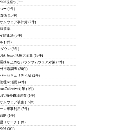
S2026視察ツアー
つー (4件)
査術 (15件)
サムウェア事件簿 (7件)
情報収集
イ防止法 (3件)
 (1件)
ダウン (3件)
DIA-Jetson活用大全集 (18件)
業務を止めないランサムウェア対策 (5件)
海外市場調査 (30件)
バーセキュリティAI (2件)
管理AI活用 (4件)
sonCollective対策 (1件)
tGPT海外市場調査 (1件)
サムウェア被害 (15件)
ーン軍事利用 (5件)
戦略 (1件)
語リサーチ (1件)
026 (3件)