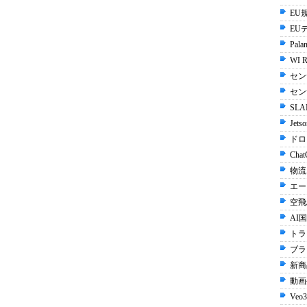
EU規
EU
Palan
WI R
セン
セン
SLA
Jets
ドロ
Chat
物流
エー
空飛
AI国
トラ
ブラ
新商
動画生
Veo3