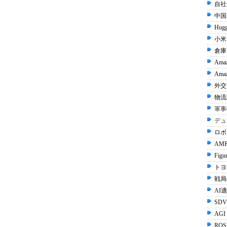
自社
中国I
Hugg
小米 
倉庫
Ama
Amaz
外交 
物流
軍事
デュ
ロボ
AMR
Figu
トヨタ
戦局
AI
SDV
AGI
ROS 