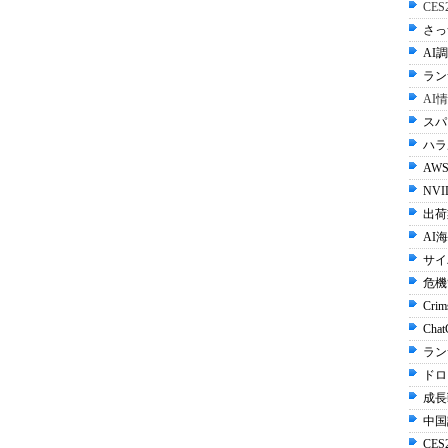
CE
さっ
AI調
ラン
AI
スパ
ハラル
AWS
NVI
出荷
AI
サイ
危機
Crim
Cha
ラン
ドロ
成長
中国
CES2