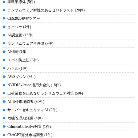
車載半導体 (5件)
ランサムウェア耐性のあるゼロトラスト (28件)
CES2026視察ツアー
さっつー (4件)
AI調査術 (15件)
ランサムウェア事件簿 (7件)
AI情報収集
スパイ防止法 (3件)
ハラル (1件)
AWSダウン (3件)
NVIDIA-Jetson活用大全集 (18件)
出荷業務を止めないランサムウェア対策 (5件)
AI海外市場調査 (30件)
サイバーセキュリティAI (2件)
危機管理AI活用 (4件)
CrimsonCollective対策 (1件)
ChatGPT海外市場調査 (1件)