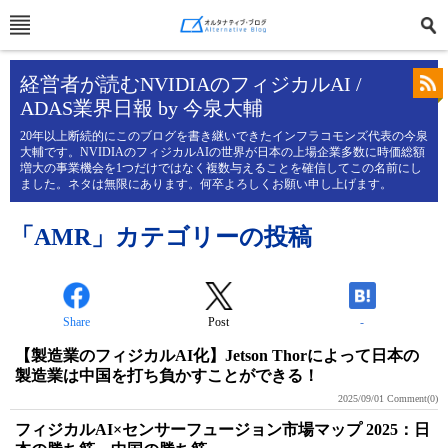
経営者が読むNVIDIAのフィジカルAI /
ADAS業界日報 by 今泉大輔
20年以上断続的にこのブログを書き継いできたインフラコモンズ代表の今泉
大輔です。NVIDIAのフィジカルAIの世界が日本の上場企業多数に時価総額
増大の事業機会を1つだけではなく複数与えることを確信してこの名前にし
ました。ネタは無限にあります。何卒よろしくお願い申し上げます。
「AMR」カテゴリーの投稿
Share
Post
-
【製造業のフィジカルAI化】Jetson Thorによって日本の
製造業は中国を打ち負かすことができる！
2025/09/01
Comment(0)
フィジカルAI×センサーフュージョン市場マップ 2025：日