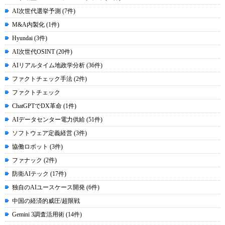
AI次世代選挙予測 (7件)
M&A内製化 (1件)
Hyundai (3件)
AI次世代OSINT (20件)
AIリアルタイム地政学分析 (36件)
ファクトチェック手法 (2件)
ファクトチェック
ChatGPTでDX革命 (1件)
AIデータセンター電力供給 (51件)
ソフトウェア定義経営 (3件)
協働ロボット (3件)
ファナック (2件)
防衛AIテック (17件)
独自のAIユースケース開発 (6件)
中国の経済的威圧/超限戦
Gemini 3調査活用術 (14件)