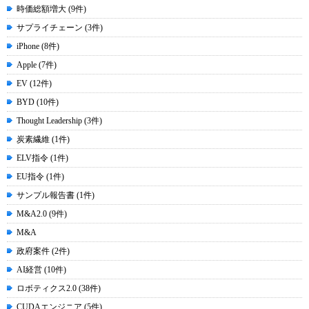
時価総額増大 (9件)
サプライチェーン (3件)
iPhone (8件)
Apple (7件)
EV (12件)
BYD (10件)
Thought Leadership (3件)
炭素繊維 (1件)
ELV指令 (1件)
EU指令 (1件)
サンプル報告書 (1件)
M&A2.0 (9件)
M&A
政府案件 (2件)
AI経営 (10件)
ロボティクス2.0 (38件)
CUDAエンジニア (5件)