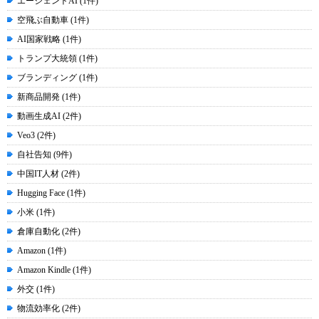
エージェントAI (1件)
空飛ぶ自動車 (1件)
AI国家戦略 (1件)
トランプ大統領 (1件)
ブランディング (1件)
新商品開発 (1件)
動画生成AI (2件)
Veo3 (2件)
自社告知 (9件)
中国IT人材 (2件)
Hugging Face (1件)
小米 (1件)
倉庫自動化 (2件)
Amazon (1件)
Amazon Kindle (1件)
外交 (1件)
物流効率化 (2件)