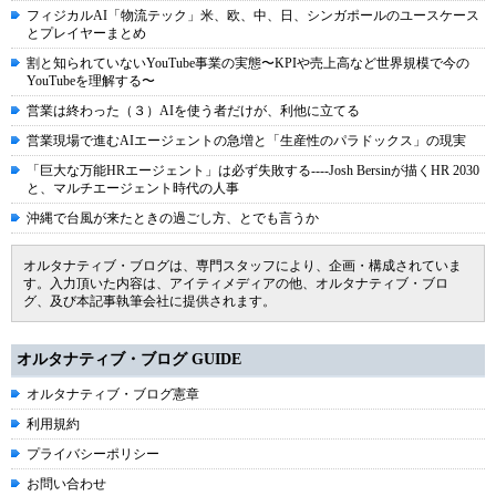
フィジカルAI「物流テック」米、欧、中、日、シンガポールのユースケース
とプレイヤーまとめ
割と知られていないYouTube事業の実態〜KPIや売上高など世界規模で今の
YouTubeを理解する〜
営業は終わった（３）AIを使う者だけが、利他に立てる
営業現場で進むAIエージェントの急増と「生産性のパラドックス」の現実
「巨大な万能HRエージェント」は必ず失敗する----Josh Bersinが描くHR 2030
と、マルチエージェント時代の人事
沖縄で台風が来たときの過ごし方、とでも言うか
オルタナティブ・ブログは、専門スタッフにより、企画・構成されていま
す。入力頂いた内容は、アイティメディアの他、オルタナティブ・ブロ
グ、及び本記事執筆会社に提供されます。
オルタナティブ・ブログ GUIDE
オルタナティブ・ブログ憲章
利用規約
プライバシーポリシー
お問い合わせ