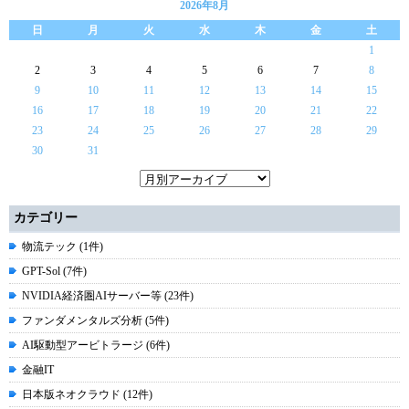
2026年8月
日
月
火
水
木
金
土
1
2
3
4
5
6
7
8
9
10
11
12
13
14
15
16
17
18
19
20
21
22
23
24
25
26
27
28
29
30
31
カテゴリー
物流テック (1件)
GPT-Sol (7件)
NVIDIA経済圏AIサーバー等 (23件)
ファンダメンタルズ分析 (5件)
AI駆動型アービトラージ (6件)
金融IT
日本版ネオクラウド (12件)