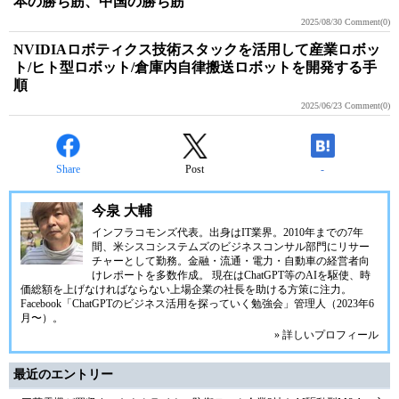
本の勝ち筋、中国の勝ち筋
2025/08/30
Comment(0)
NVIDIAロボティクス技術スタックを活用して産業ロボッ
ト/ヒト型ロボット/倉庫内自律搬送ロボットを開発する手
順
2025/06/23
Comment(0)
Share
Post
-
今泉 大輔
インフラコモンズ代表。出身はIT業界。2010年までの7年
間、米シスコシステムズのビジネスコンサル部門にリサー
チャーとして勤務。金融・流通・電力・自動車の経営者向
けレポートを多数作成。 現在はChatGPT等のAIを駆使、時
価総額を上げなければならない上場企業の社長を助ける方策に注力。
Facebook「ChatGPTのビジネス活用を探っていく勉強会」管理人（2023年6
月〜）。
» 詳しいプロフィール
最近のエントリー