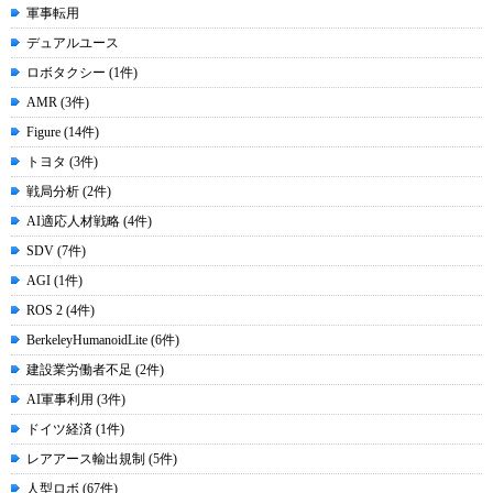
軍事転用
デュアルユース
ロボタクシー (1件)
AMR (3件)
Figure (14件)
トヨタ (3件)
戦局分析 (2件)
AI適応人材戦略 (4件)
SDV (7件)
AGI (1件)
ROS 2 (4件)
BerkeleyHumanoidLite (6件)
建設業労働者不足 (2件)
AI軍事利用 (3件)
ドイツ経済 (1件)
レアアース輸出規制 (5件)
人型ロボ (67件)