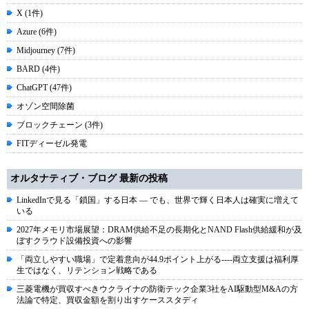
X (1件)
Azure (6件)
Midjourney (7件)
BARD (4件)
ChatGPT (47件)
オゾン空間除菌
ブロックチェーン (3件)
FITディーゼル発電
オルタナティブ・ブログ 最新の投稿
LinkedInで見る「鎖国」する日本 ― でも、世界で輝く日本人は確実に増えて
いる
2027年メモリ市場展望：DRAM供給不足の長期化とNAND Flash供給緩和が及
ぼすクラウド設備投資への影響
「両立しやすい職場」で定着意向が44.9ポイント上がる----両立支援は福利厚
生ではなく、リテンション戦略である
三菱電機が買収すべきウクライナの防衛テック企業3社をAI駆動型M&Aの方
法論で特定、買収金額を割り出すケーススタディ