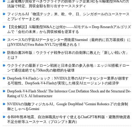
三菱電機が買収すべきウクライナの防衛テック企業3社をAI駆動型M&Aの方
法論で特定、買収金額を割り出すケーススタディ
フィジカルAI「物流テック」米、欧、中、日、シンガポールのユースケース
とプレイヤーまとめ
【完全解説】AI駆動型M&Aとは何か――AIモデル＋Deep Researchアルゴリズ
ムで「会社の未来」から買収候補を逆算する
スペースXの宇宙AIデータセンター用衛星Starmind（最終的に百万基規模）に
はNVIDIAのVera Rubin NVL72が搭載される！
防衛白書26年版：ウクライナ戦争が日本の自衛隊に教えた「新しい戦い方」
とは？
ウクライナの最新ドローン戦術と日本企業の参入余地：エッジAI搭載ドロー
ンで通信途絶でも750km先の敵標的を破壊
DeepSeek-V4-Flashショック：NVIDIA主導のAIデータセンター業界が崩壊す
る可能性。DeepSeek-V4-Flashが実現した格安AIエージェントの経済学
DeepSeek-V4-Flash Shock! The Inference Cost Deflation Shock and the Structural De-
Rating of U.S. AI Infrastructure
NVIDIAの強敵フィジカルAI。Google DeepMind "Gemini Robotics 2"の全身制
御としゃべるGemini
令和8年熊本地震、自治体職員が今すぐ使えるChatGPT有料版・避難所物資過
不足分析等ユースケース（プロンプト案内）