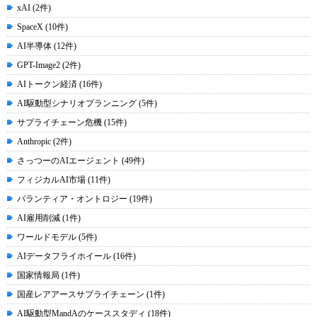
xAI (2件)
SpaceX (10件)
AI半導体 (12件)
GPT-Image2 (2件)
AIトークン経済 (16件)
AI駆動型シナリオプランニング (5件)
サプライチェーン危機 (15件)
Anthropic (2件)
さっつーのAIエージェント (49件)
フィジカルAI市場 (11件)
パランティア・オントロジー (19件)
AI雇用削減 (1件)
ワールドモデル (5件)
AIデータフライホイール (16件)
国家情報局 (1件)
国産レアアースサプライチェーン (1件)
AI駆動型MandAのケーススタディ (18件)