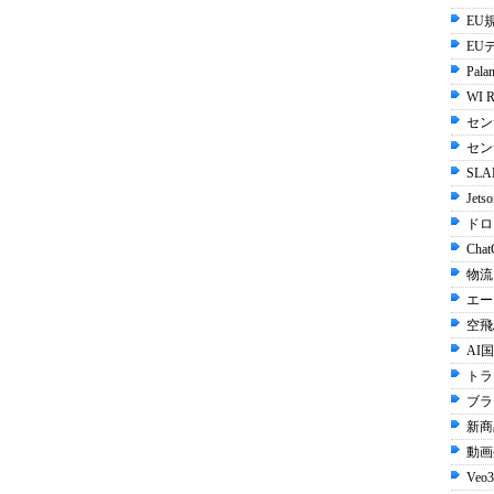
EU規
EU
Palan
WI R
セン
セン
SLA
Jets
ドロ
Chat
物流
エー
空飛
AI国
トラ
ブラ
新商
動画生
Veo3