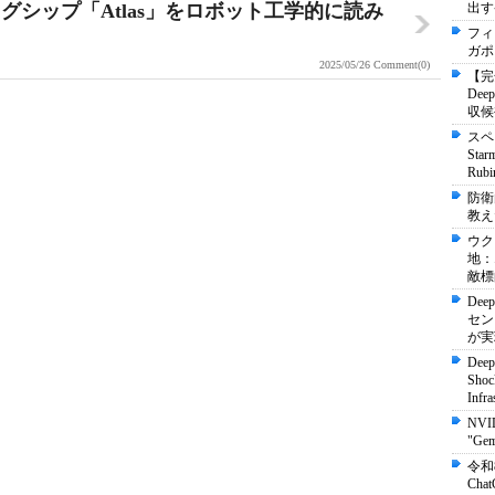
シップ「Atlas」をロボット工学的に読み
出す
フィ
ガポ
2025/05/26
Comment(0)
【完
De
収候
スペ
St
Ru
防衛
教え
ウク
地：
敵標
Dee
セン
が実
Deep
Shock
Infra
NVI
"Ge
令和
Ch