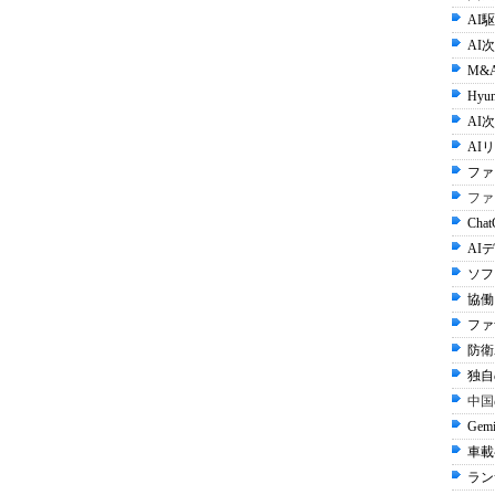
AI
AI
M&
Hyun
AI次
AI
ファ
ファ
Cha
AI
ソフ
協働
ファ
防衛A
独自
中国
Gem
車載
ラン