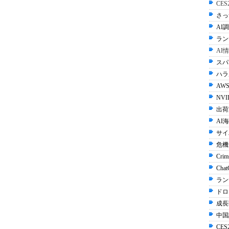
CE
さっ
AI調
ラン
AI
スパ
ハラル
AWS
NVI
出荷
AI
サイ
危機
Crim
Cha
ラン
ドロ
成長
中国
CES2