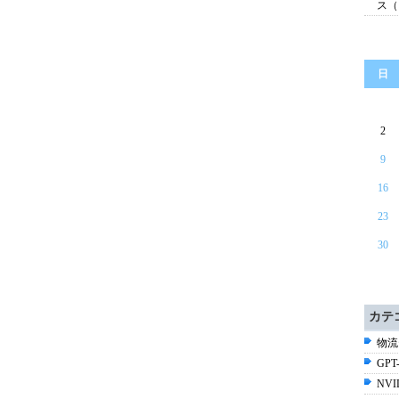
ス（
日
2
9
16
23
30
カテ
物流
GPT-
NV