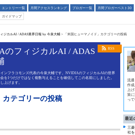
エントリー一覧
月間アクセスランキング
ブロガー一覧
月間ブロガーベスト30
ガイドマップ
ジカルAI / ADAS業界日報 by 今泉大輔
>
「米国ヒューマノイド」カテゴリーの投稿
AのフィジカルAI / ADAS
RSS
輔
インフラコモンズ代表の今泉大輔です。NVIDIAのフィジカルAIの世界
会を1つだけではなく複数与えることを確信してこの名前にしました。
流通
申し上げます。
作成
上げ
策に
」カテゴリーの投稿
って
最近
三菱
社を