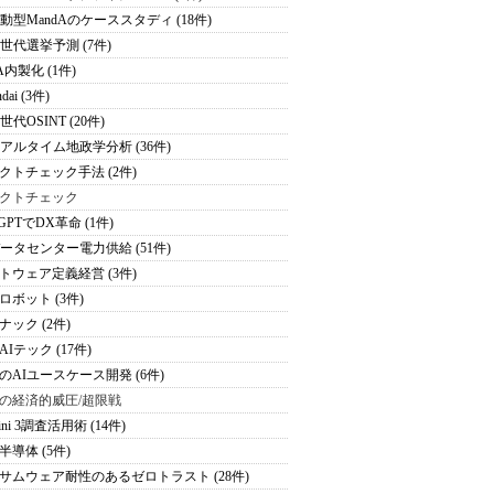
駆動型MandAのケーススタディ (18件)
次世代選挙予測 (7件)
A内製化 (1件)
dai (3件)
世代OSINT (20件)
リアルタイム地政学分析 (36件)
クトチェック手法 (2件)
クトチェック
tGPTでDX革命 (1件)
データセンター電力供給 (51件)
トウェア定義経営 (3件)
ロボット (3件)
ナック (2件)
Iテック (17件)
のAIユースケース開発 (6件)
の経済的威圧/超限戦
ini 3調査活用術 (14件)
半導体 (5件)
サムウェア耐性のあるゼロトラスト (28件)