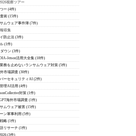
S2026視察ツアー
つー (4件)
査術 (15件)
サムウェア事件簿 (7件)
情報収集
イ防止法 (3件)
 (1件)
ダウン (3件)
DIA-Jetson活用大全集 (18件)
業務を止めないランサムウェア対策 (5件)
海外市場調査 (30件)
バーセキュリティAI (2件)
管理AI活用 (4件)
sonCollective対策 (1件)
tGPT海外市場調査 (1件)
サムウェア被害 (15件)
ーン軍事利用 (5件)
戦略 (1件)
語リサーチ (1件)
026 (3件)