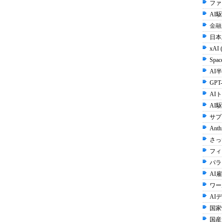
ファ
AI
金融
日本
xAI 
Spac
AI半
GPT-
AI
AI
サプ
Anth
さっ
フィ
パラ
AI雇
ワー
AI
国家
国産