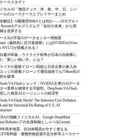
ケーススタディ
ジカルAI「物流テック」米、欧、中、日、シン
ールのユースケースとプレイヤーまとめ
全解説】AI駆動型M&Aとは何か――AIモデル＋
ep Researchアルゴリズムで「会社の未来」から買
補を逆算する
ースXの宇宙AIデータセンター用衛星
armind（最終的に百万基規模）にはNVIDIAのVera
bin NVL72が搭載される！
白書26年版：ウクライナ戦争が日本の自衛隊に
た「新しい戦い方」とは？
ライナの最新ドローン戦術と日本企業の参入余
エッジAI搭載ドローンで通信途絶でも750km先の
的を破壊
pSeek-V4-Flashショック：NVIDIA主導のAIデータ
ター業界が崩壊する可能性。DeepSeek-V4-Flash
現した格安AIエージェントの経済学
Seek-V4-Flash Shock! The Inference Cost Deflation
 and the Structural De-Rating of U.S. AI
structure
DIAの強敵フィジカルAI。Google DeepMind
mini Robotics 2"の全身制御としゃべるGemini
8年熊本地震、自治体職員が今すぐ使える
atGPT有料版・避難所物資過不足分析等ユースケー