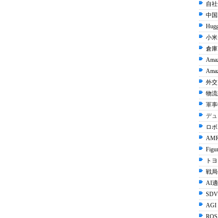
自社
中国I
Hugg
小米 
倉庫
Ama
Amaz
外交 
物流
軍事
デュ
ロボ
AMR
Figu
トヨタ
戦局
AI
SDV
AGI
ROS 