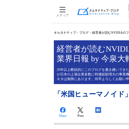
メディア
オルタナティブ・ブログ
>
経営者が読むNVIDIAのフィ
経営者が読むNVIDI
業界日報 by 今泉大
20年以上断続的にこのブログを書き継いできた
が日本の上場企業多数に時価総額増大の事業機
ネタは無限にあります。何卒よろしくお願い
「米国ヒューマノイド
Share
Post
-