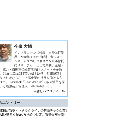
今泉 大輔
インフラコモンズ代表。出身はIT業
界。2010年までの7年間、米シスコ
システムズのビジネスコンサル部門
にリサーチャーとして勤務。金融・
・電力・自動車の経営者向けレポートを多数
。 現在はChatGPT等のAIを駆使、時価総額を
なければならない上場企業の社長を助ける方
注力。 Facebook「ChatGPTのビジネス活用を探
いく勉強会」管理人（2023年6月〜）。
» 詳しいプロフィール
のエントリー
電機が買収すべきウクライナの防衛テック企業3
AI駆動型M&Aの方法論で特定、買収金額を割り