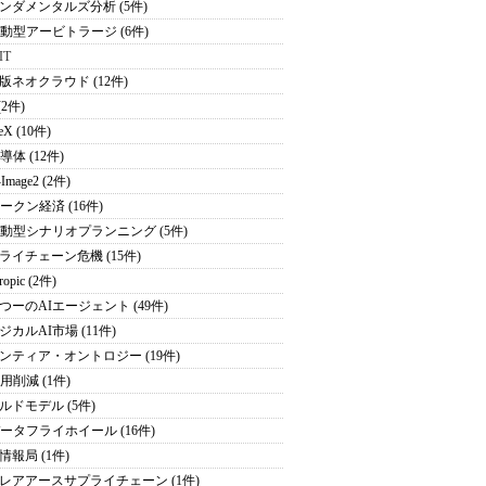
ンダメンタルズ分析 (5件)
駆動型アービトラージ (6件)
IT
版ネオクラウド (12件)
(2件)
eX (10件)
導体 (12件)
Image2 (2件)
トークン経済 (16件)
駆動型シナリオプランニング (5件)
ライチェーン危機 (15件)
ropic (2件)
つーのAIエージェント (49件)
ジカルAI市場 (11件)
ンティア・オントロジー (19件)
用削減 (1件)
ルドモデル (5件)
データフライホイール (16件)
情報局 (1件)
レアアースサプライチェーン (1件)