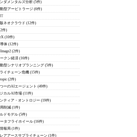
ンダメンタルズ分析 (5件)
駆動型アービトラージ (6件)
IT
版ネオクラウド (12件)
(2件)
eX (10件)
導体 (12件)
Image2 (2件)
トークン経済 (16件)
駆動型シナリオプランニング (5件)
ライチェーン危機 (15件)
ropic (2件)
つーのAIエージェント (49件)
ジカルAI市場 (11件)
ンティア・オントロジー (19件)
用削減 (1件)
ルドモデル (5件)
データフライホイール (16件)
情報局 (1件)
レアアースサプライチェーン (1件)