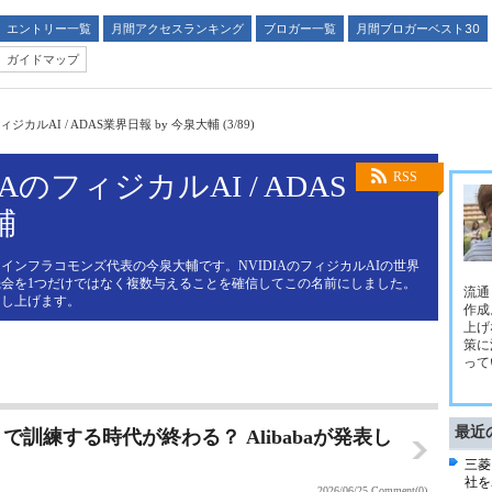
エントリー一覧
月間アクセスランキング
ブロガー一覧
月間ブロガーベスト30
ガイドマップ
カルAI / ADAS業界日報 by 今泉大輔 (3/89)
AのフィジカルAI / ADAS
RSS
輔
インフラコモンズ代表の今泉大輔です。NVIDIAのフィジカルAIの世界
会を1つだけではなく複数与えることを確信してこの名前にしました。
流通
申し上げます。
作成
上げ
策に
って
最近
訓練する時代が終わる？ Alibabaが発表し
三菱
社を
2026/06/25
Comment(0)