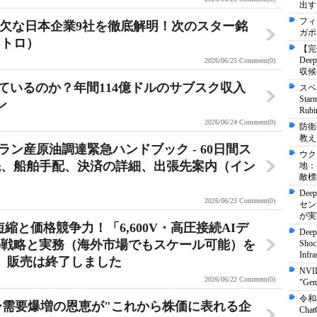
出す
フィ
可欠な日本企業9社を徹底解明！次のスター銘
ガポ
ントロ）
【完
De
2026/06/25
Comment(0)
収候
ているのか？年間114億ドルのサブスク収入
スペ
St
ン
Ru
2026/06/24
Comment(0)
防衛
教え
ラン産原油調達緊急ハンドブック - 60日間ス
ウク
先、船舶手配、決済の詳細、出張先案内（イン
地：
敵標
Dee
2026/06/23
Comment(0)
セン
が実
縮と価格競争力！「6,600V・高圧接続AIデ
Deep
の戦略と実務（海外市場でもスケール可能）を
Shock
Infra
ジ。販売は終了しました
NVI
2026/06/22
Comment(0)
"Ge
令和
ー需要爆増の恩恵が"これから株価に表れる企
Ch