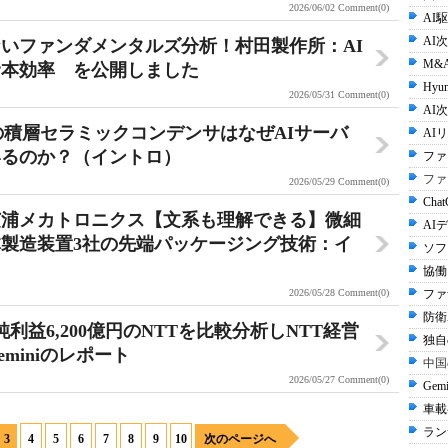
2026/06/02
Comment(0)
AI
AI
いファンダメンタルズ分析！村田製作所：AI
M&
資本効率 を公開しました
Hyun
2026/05/31
Comment(0)
AI次
の積層セラミックコンデンサはなぜAIサーバ
AI
いるのか？（イントロ）
ファ
ファ
2026/05/29
Comment(0)
Cha
芝浦メカトロニクス【文系も理解できる】微細
AI
製造装置3社の先端パッケージング技術：イ
ソフ
協働
2026/05/28
Comment(0)
ファ
防衛A
益6,200億円のNTTを比較分析しNTT経営
独自
miniのレポート
中国
2026/05/27
Comment(0)
Gem
車載
ラン
3
4
5
6
7
8
9
10
次のページへ