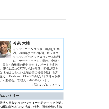
今泉 大輔
インフラコモンズ代表。出身はIT業
界。2010年までの7年間、米シスコ
システムズのビジネスコンサル部門
にリサーチャーとして勤務。金融・
・電力・自動車の経営者向けレポートを多数
。 現在はChatGPT等のAIを駆使、時価総額を
なければならない上場企業の社長を助ける方
注力。 Facebook「ChatGPTのビジネス活用を探
いく勉強会」管理人（2023年6月〜）。
» 詳しいプロフィール
のエントリー
電機が買収すべきウクライナの防衛テック企業3
AI駆動型M&Aの方法論で特定、買収金額を割り