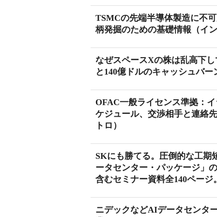
TSMCの先端半導体製造に不
柄発掘のための基礎情報（イ
なぜスペースXの株は乱高下し
と140億ドルのキャッシュバー
OFAC一般ライセンス準拠：イ
ケジュール、交渉相手と連絡
トロ）
SKにも勝てる。圧倒的な工期短
ータセンター・パッケージ」
含むセミナー資料全140ペー
ニデックなどAIデータセンタ