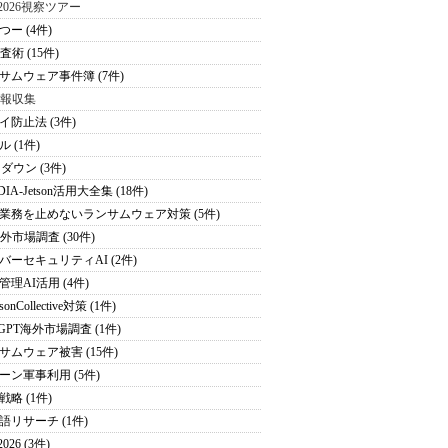
S2026視察ツアー
つー (4件)
査術 (15件)
サムウェア事件簿 (7件)
情報収集
イ防止法 (3件)
 (1件)
ダウン (3件)
DIA-Jetson活用大全集 (18件)
業務を止めないランサムウェア対策 (5件)
海外市場調査 (30件)
バーセキュリティAI (2件)
管理AI活用 (4件)
sonCollective対策 (1件)
tGPT海外市場調査 (1件)
サムウェア被害 (15件)
ーン軍事利用 (5件)
戦略 (1件)
語リサーチ (1件)
026 (3件)