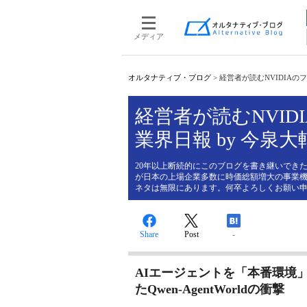
メディア
オルタナティブ・ブログ
>
経営者が読むNVIDIAのフィジ
経営者が読むNVIDI
業界日報 by 今泉大
20年以上断続的にこのブログを書き継いできた
が日本の上場企業多数に時価総額増大の事業機
ネタは無限にあります。何卒よろしくお願い
Share
Post
-
AIエージェントを「本番環境」で
たQwen-AgentWorldの衝撃