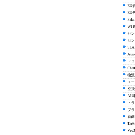
EU規
EU
Palan
WI R
セン
セン
SLA
Jets
ドロ
Chat
物流
エー
空飛
AI国
トラ
ブラ
新商
動画生
Veo3