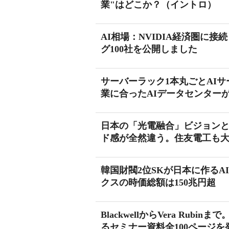
業"はどこか？（イントロ）
AI相場：NVIDIA経済圏に接
グ100社を公開しました
サーバーラック1本丸ごとAIサーバ
業に合ったAIデータセンター
日本の「光電融合」ビジョンとN
ド感が全然違う。住友電工も
韓国財閥2位SKが日本に作るA
クスの時価総額は150兆円超
BlackwellからVera Ru
るセミナー資料全100ページを