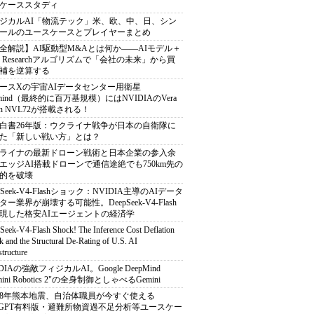
ケーススタディ
ジカルAI「物流テック」米、欧、中、日、シン
ールのユースケースとプレイヤーまとめ
全解説】AI駆動型M&Aとは何か――AIモデル＋
ep Researchアルゴリズムで「会社の未来」から買
補を逆算する
ースXの宇宙AIデータセンター用衛星
armind（最終的に百万基規模）にはNVIDIAのVera
bin NVL72が搭載される！
白書26年版：ウクライナ戦争が日本の自衛隊に
た「新しい戦い方」とは？
ライナの最新ドローン戦術と日本企業の参入余
エッジAI搭載ドローンで通信途絶でも750km先の
的を破壊
pSeek-V4-Flashショック：NVIDIA主導のAIデータ
ター業界が崩壊する可能性。DeepSeek-V4-Flash
現した格安AIエージェントの経済学
Seek-V4-Flash Shock! The Inference Cost Deflation
 and the Structural De-Rating of U.S. AI
structure
DIAの強敵フィジカルAI。Google DeepMind
mini Robotics 2"の全身制御としゃべるGemini
8年熊本地震、自治体職員が今すぐ使える
atGPT有料版・避難所物資過不足分析等ユースケー