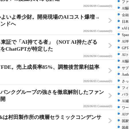
ファ
2026/06/09
Comment(0)
AI
金融
いよいよ希少財。開発現場のAIコスト爆増→
日本
レンドへ
xAI 
2026/06/05
Comment(0)
Spac
東証で「AI持てる者」（NOT AI持たざる
AI半
ChatGPTが特定した
GPT-
AI
2026/06/04
Comment(0)
AI
FDE。売上成長率85%、調整後営業利益率
サプ
Anth
さっ
2026/06/03
Comment(0)
フィ
トバンクグループの強さを徹底解剖したファン
パラ
公開
AI雇
2026/06/03
Comment(0)
ワー
AI
X Sparkは村田製作所の積層セラミックコンデンサ
国家
国産