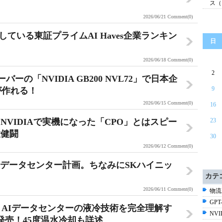
ス（
2026/06/21
Comment(0)
続している東証プライムAI Haves企業ランキン
日
2026/06/18
Comment(0)
2
ーの「NVIDIA GB200 NVL72」で日本企
9
が作れる！
2026/06/15
Comment(0)
16
VIDIAで実機になった「CPO」とはスピー
23
大健闘
30
2026/06/12
Comment(0)
Iデータセンター計画。ちなみにSKハイニッ
カテ
2026/06/11
Comment(0)
物流
GPT-
binまで。AIデータセンターの液冷技術を完全理解す
NV
発売！45度温水冷却も詳述