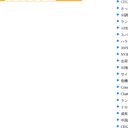
CE
さっ
AI調
ラン
AI
スパ
ハラル
AWS
NVI
出荷
AI
サイ
危機
Crim
Cha
ラン
ドロ
成長
中国
CES2