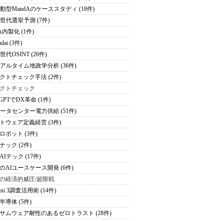
駆動型MandAのケーススタディ (18件)
次世代選挙予測 (7件)
A内製化 (1件)
dai (3件)
世代OSINT (20件)
リアルタイム地政学分析 (36件)
クトチェック手法 (2件)
クトチェック
tGPTでDX革命 (1件)
データセンター電力供給 (51件)
トウェア定義経営 (3件)
ロボット (3件)
ナック (2件)
Iテック (17件)
のAIユースケース開発 (6件)
の経済的威圧/超限戦
ini 3調査活用術 (14件)
半導体 (5件)
サムウェア耐性のあるゼロトラスト (28件)