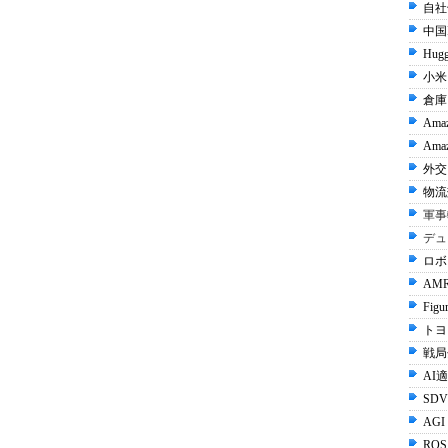
自社
中国I
Hugg
小米 
倉庫
Ama
Amaz
外交 
物流
軍事
デュ
ロボ
AMR
Figu
トヨタ
戦局
AI
SDV
AGI
ROS 