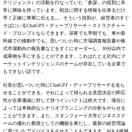
テリジェンス）の活動を行なっていた「参謀」の役割に非
常に興味を持っています。戦況に関する情報を出来るだけ
早く正確に将軍に伝える...。そういう役割が、経営者のすぐ
そばにいるChatGPT + ディープリサーチ + ストラクチャー
ド・プロンプトならできます。深夜でも早朝でも。車や新
幹線での移動中でも。思いついた時に市場調査報告書や株
式市場動向の報告書などをすぐにオーダーし、30分以内で
成果物を手にすることができます。これはたとえ社内にマ
ーケットインテリジェンスのチームが存在している企業で
もできない話です。
社長が思いついた時にChatGPT + ディープリサーチを走ら
せることができる。それによって得られる意思決定の即応
性が企業価値に対して持つインパクトは絶大です。場合に
よっては本格的なシナリオプランニングの分析をやらせる
ことができます。また、スタンフォード大学ビジネススク
ールの優れた教授としての機能を果たし、最新の経営理論
に基づいたアドバイスをさせることもできます。M＆A候補