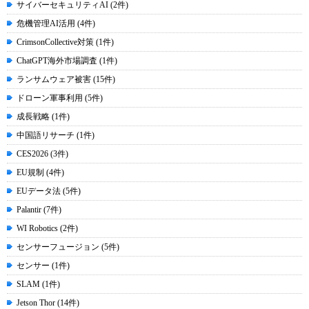
サイバーセキュリティAI (2件)
危機管理AI活用 (4件)
CrimsonCollective対策 (1件)
ChatGPT海外市場調査 (1件)
ランサムウェア被害 (15件)
ドローン軍事利用 (5件)
成長戦略 (1件)
中国語リサーチ (1件)
CES2026 (3件)
EU規制 (4件)
EUデータ法 (5件)
Palantir (7件)
WI Robotics (2件)
センサーフュージョン (5件)
センサー (1件)
SLAM (1件)
Jetson Thor (14件)