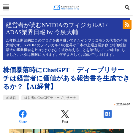
経営者が読むNVIDIAのフィジカルAI /
ADAS業界日報 by 今泉大輔
20年以上断続的にこのブログを書き継いできたインフラコモンズ代表の今泉
大輔です。NVIDIAのフィジカルAIの世界が日本の上場企業多数に時価総額
増大の事業機会を1つだけではなく複数与えることを確信してこの名前にし
ました。ネタは無限にあります。何卒よろしくお願い申し上げます。
株価暴落時にChatGPT + ディープリサー
チは経営者に価値がある報告書を生成でき
るか？【AI経営】
AI経営
経営者のChatGPTディープリサーチ
»
2025/04/07
Share
Post
-