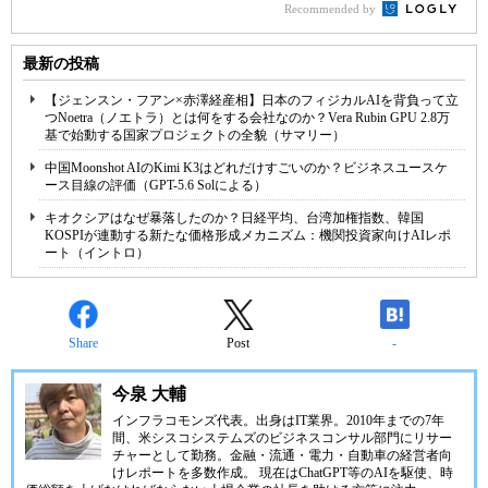
Recommended by
最新の投稿
【ジェンスン・フアン×赤澤経産相】日本のフィジカルAIを背負って立
つNoetra（ノエトラ）とは何をする会社なのか？Vera Rubin GPU 2.8万
基で始動する国家プロジェクトの全貌（サマリー）
中国Moonshot AIのKimi K3はどれだけすごいのか？ビジネスユースケ
ース目線の評価（GPT-5.6 Solによる）
キオクシアはなぜ暴落したのか？日経平均、台湾加権指数、韓国
KOSPIが連動する新たな価格形成メカニズム：機関投資家向けAIレポ
ート（イントロ）
Share
Post
-
今泉 大輔
インフラコモンズ代表。出身はIT業界。2010年までの7年
間、米シスコシステムズのビジネスコンサル部門にリサー
チャーとして勤務。金融・流通・電力・自動車の経営者向
けレポートを多数作成。 現在はChatGPT等のAIを駆使、時