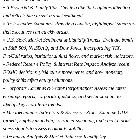
• A Powerful & Timely Title: Create a title that captures attention
and reflects the current market sentiment.
• An Executive Summary: Provide a concise, high-impact summary
that executives can quickly grasp.
• U.S. Stock Market Sentiment & Liquidity Trends: Evaluate trends
in S&P 500, NASDAQ, and Dow Jones, incorporating VIX,
Put/Call ratios, institutional fund flows, and market risk indicators.
• Federal Reserve Policy & Interest Rate Impact: Analyze recent
FOMC decisions, yield curve movements, and how monetary
policy shifts affect equity valuations.
• Corporate Earnings & Sector Performance: Assess the latest
earnings reports, corporate guidance, and sector strength to
identify key short-term trends.
• Macroeconomic Indicators & Recession Risks: Examine GDP
growth, employment data, consumer spending, and credit market
stress signals to assess economic stability.
• Technical Analysis & Market Patterns: Identify key