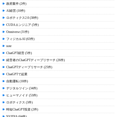
政府案件 (2件)
AI経営 (10件)
ロボティクス2.0 (38件)
CUDAエンジニア (5件)
Omniverse (31件)
フィジカルAI (63件)
note
ChatGPT経営 (5件)
経営者のChatGPTディープリサーチ (26件)
ChatGPTディープリサーチ (25件)
ChatGPTで起業
自動運転 (18件)
デジタルツイン (34件)
ヒューマノイド (53件)
ロボティクス (3件)
時短ChatGPT投資 (2件)
NVIDIA (64件)