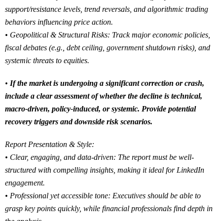
support/resistance levels, trend reversals, and algorithmic trading
behaviors influencing price action.
• Geopolitical & Structural Risks: Track major economic policies,
fiscal debates (e.g., debt ceiling, government shutdown risks), and
systemic threats to equities.
•
If the market is undergoing a significant correction or crash,
include a clear assessment of whether the decline is technical,
macro-driven, policy-induced, or systemic. Provide potential
recovery triggers and downside risk scenarios.
Report Presentation & Style:
• Clear, engaging, and data-driven: The report must be well-
structured with compelling insights, making it ideal for LinkedIn
engagement.
• Professional yet accessible tone: Executives should be able to
grasp key points quickly, while financial professionals find depth in