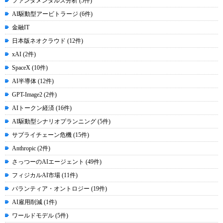
ファンダメンタルズ分析 (5件)
AI駆動型アービトラージ (6件)
金融IT
日本版ネオクラウド (12件)
xAI (2件)
SpaceX (10件)
AI半導体 (12件)
GPT-Image2 (2件)
AIトークン経済 (16件)
AI駆動型シナリオプランニング (5件)
サプライチェーン危機 (15件)
Anthropic (2件)
さっつーのAIエージェント (49件)
フィジカルAI市場 (11件)
パランティア・オントロジー (19件)
AI雇用削減 (1件)
ワールドモデル (5件)