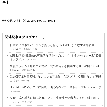
チ】
今泉 大輔
2025/04/07 17:40:34
関連記事＆ブログエントリー
日本のビジネスパーソンがあっと驚くChatGPT 5がこなす海外調査テー
マのスー...
(2025/11/18)
AI駆動型海外M&Aの実践的な構造化プロンプトを学ぶセミナー5月15日
オンライン...
(2026/05/11)
東証プライム上場基準未達の「死の宣告」を回避する唯一の解：ChatG
PT/Gem...
(2026/01/14)
ChatGPTは利用者減、なのにシェア上昇 AIアプリ「併用しない」実態
とは
(2026/07/13)
OpenAI「GPT-5」ついに発表 IT記者のファーストインプレッション
(2
025/08/08)
なぜ生成AI導入に踏み切れない？ 生産性と組織力を高める鍵
PR(ITmed
ia エンタープライズ)