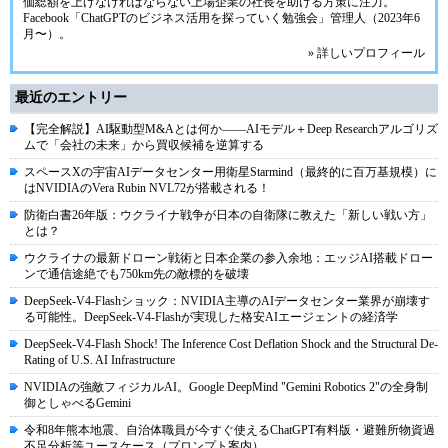
価総額を上げなければならない上場企業の社長を助ける方策に注力。
Facebook「ChatGPTのビジネス活用を探っていく勉強会」管理人（2023年6
月〜）。
» 詳しいプロフィール
最近のエントリー
【完全解説】AI駆動型M&Aとは何か――AIモデル＋Deep Researchアルゴリズ
ムで「会社の未来」から買収候補を逆算する
スペースXの宇宙AIデータセンター用衛星Starmind（最終的に百万基規模）に
はNVIDIAのVera Rubin NVL72が搭載される！
防衛白書26年版：ウクライナ戦争が日本の自衛隊に教えた「新しい戦い方」
とは？
ウクライナの最新ドローン戦術と日本企業の参入余地：エッジAI搭載ドロー
ンで通信途絶でも750km先の敵標的を破壊
DeepSeek-V4-Flashショック：NVIDIA主導のAIデータセンター業界が崩壊す
る可能性。DeepSeek-V4-Flashが実現した格安AIエージェントの経済学
DeepSeek-V4-Flash Shock! The Inference Cost Deflation Shock and the Structural De-
Rating of U.S. AI Infrastructure
NVIDIAの強敵フィジカルAI。Google DeepMind "Gemini Robotics 2"の全身制
御としゃべるGemini
令和8年熊本地震、自治体職員が今すぐ使えるChatGPT有料版・避難所物資過
不足分析等ユースケース（プロンプト案内）