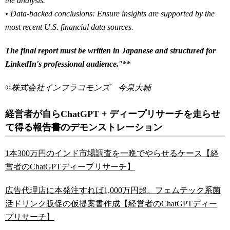
the analysis.
• Data-backed conclusions: Ensure insights are supported by the
most recent U.S. financial data sources.
The final report must be written in Japanese and structured for
LinkedIn's professional audience.
"**
©️株式会社インフラコモンズ 今泉大輔
経営者が自らChatGPT + ディープリサーチを走らせ
て得る報告書のデモンストレーション
1本300万円のインド市場調査を一晩でやらせるケース【経
営者のChatGPTディープリサーチ】
広告代理店に本発注すれば1,000万円超。フェムテック系菌
活ドリンク販促の仮提案書作成【経営者のChatGPTディー
プリサーチ】