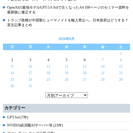
OpenAIの最強モデルGPT-5.6 Solで古くなったA4 100ページのセミナー資料を
最新版に修正する
トランプ政権が中国製ヒューマノイドを輸入禁止へ。日本政府はどうする？
英文記事まとめ
2026年8月
日
月
火
水
木
金
土
1
2
3
4
5
6
7
8
9
10
11
12
13
14
15
16
17
18
19
20
21
22
23
24
25
26
27
28
29
30
31
カテゴリー
GPT-Sol (7件)
NVIDIA経済圏AIサーバー等 (23件)