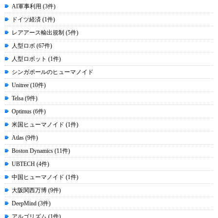
AI軍事利用 (3件)
ドイツ経済 (1件)
レアアース輸出規制 (5件)
人型ロボ (67件)
人型ロボット (1件)
シンガポールのヒューマノイド
Unitree (10件)
Telsa (9件)
Optimus (6件)
米国ヒューマノイド (1件)
Atlas (9件)
Boston Dynamics (11件)
UBTECH (4件)
中国ヒューマノイド (1件)
大阪関西万博 (9件)
DeepMind (3件)
アルゴリズム (1件)