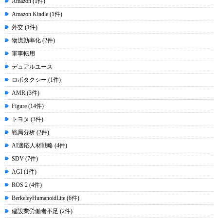
Amazon (1件)
Amazon Kindle (1件)
外交 (1件)
物流効率化 (2件)
軍事転用
デュアルユース
ロボタクシー (1件)
AMR (3件)
Figure (14件)
トヨタ (3件)
戦局分析 (2件)
AI適応人材戦略 (4件)
SDV (7件)
AGI (1件)
ROS 2 (4件)
BerkeleyHumanoidLite (6件)
建設業労働者不足 (2件)