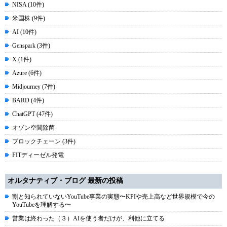
NISA (10件)
米国株 (9件)
AI (10件)
Genspark (3件)
X (1件)
Azure (6件)
Midjourney (7件)
BARD (4件)
ChatGPT (47件)
オゾン空間除菌
ブロックチェーン (3件)
FITディーゼル発電
オルタナティブ・ブログ 最新の投稿
割と知られていないYouTube事業の実態〜KPIや売上高など世界規模で今の
YouTubeを理解する〜
営業は終わった（３）AIを使う者だけが、利他に立てる