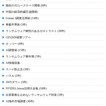
独自のAIユースケース開発 (6件)
中国の経済的威圧/超限戦
Gemini 3調査活用術 (14件)
車載半導体 (5件)
ランサムウェア耐性のあるゼロトラスト (28件)
CES2026視察ツアー
さっつー (4件)
AI調査術 (15件)
ランサムウェア事件簿 (7件)
AI情報収集
スパイ防止法 (3件)
ハラル (1件)
AWSダウン (3件)
NVIDIA-Jetson活用大全集 (18件)
出荷業務を止めないランサムウェア対策 (5件)
AI海外市場調査 (30件)