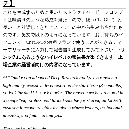
チ】
これを生成するために用いたストラクチャード・プロンプ
トは糠漬けのような熟成を経たもので、彼（ChatGPT）と
長いこと対話してきたヒストリーの中から生み出されたも
のです。英文で以下のようになっています。お手持ちのパ
ソコンで、ChatGPTの有料プランで使うことができるディ
ープリサーチに入力して報告書を生成してみて下さい。
↑リ
ンク先にあるようなハイレベルの報告書が出てきます。上
場企業の経営者向けの内容になっています。
**"Conduct an advanced Deep Research analysis to provide a
high-quality, executive-level report on the short-term (3-6 months)
outlook for the U.S. stock market. The report must be structured in
a compelling, professional format suitable for sharing on LinkedIn,
ensuring it resonates with executive business leaders, institutional
investors, and financial analysts.
The report must include: