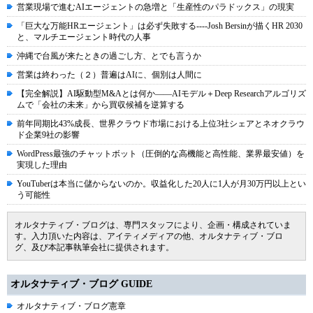
営業現場で進むAIエージェントの急増と「生産性のパラドックス」の現実
「巨大な万能HRエージェント」は必ず失敗する----Josh Bersinが描くHR 2030
と、マルチエージェント時代の人事
沖縄で台風が来たときの過ごし方、とでも言うか
営業は終わった（２）普遍はAIに、個別は人間に
【完全解説】AI駆動型M&Aとは何か――AIモデル＋Deep Researchアルゴリズ
ムで「会社の未来」から買収候補を逆算する
前年同期比43%成長、世界クラウド市場における上位3社シェアとネオクラウ
ド企業9社の影響
WordPress最強のチャットボット（圧倒的な高機能と高性能、業界最安値）を
実現した理由
YouTuberは本当に儲からないのか。収益化した20人に1人が月30万円以上とい
う可能性
オルタナティブ・ブログは、専門スタッフにより、企画・構成されていま
す。入力頂いた内容は、アイティメディアの他、オルタナティブ・ブロ
グ、及び本記事執筆会社に提供されます。
オルタナティブ・ブログ GUIDE
オルタナティブ・ブログ憲章