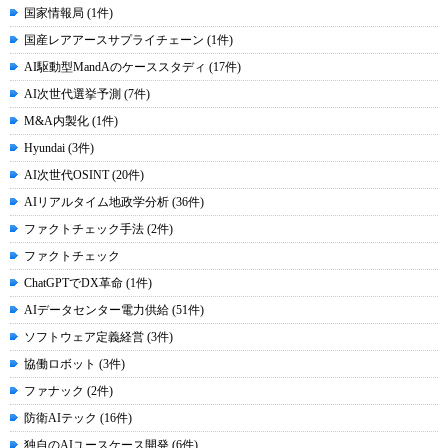
国家情報局 (1件)
国産レアアースサプライチェーン (1件)
AI駆動型MandAのケーススタディ (17件)
AI次世代選挙予測 (7件)
M&A内製化 (1件)
Hyundai (3件)
AI次世代OSINT (20件)
AIリアルタイム地政学分析 (36件)
ファクトチェック手法 (2件)
ファクトチェック
ChatGPTでDX革命 (1件)
AIデータセンター電力供給 (51件)
ソフトウェア定義経営 (3件)
協働ロボット (3件)
ファナック (2件)
防衛AIテック (16件)
独自のAIユースケース開発 (6件)