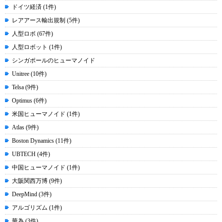
ドイツ経済 (1件)
レアアース輸出規制 (5件)
人型ロボ (67件)
人型ロボット (1件)
シンガポールのヒューマノイド
Unitree (10件)
Telsa (9件)
Optimus (6件)
米国ヒューマノイド (1件)
Atlas (9件)
Boston Dynamics (11件)
UBTECH (4件)
中国ヒューマノイド (1件)
大阪関西万博 (9件)
DeepMind (3件)
アルゴリズム (1件)
華為 (3件)