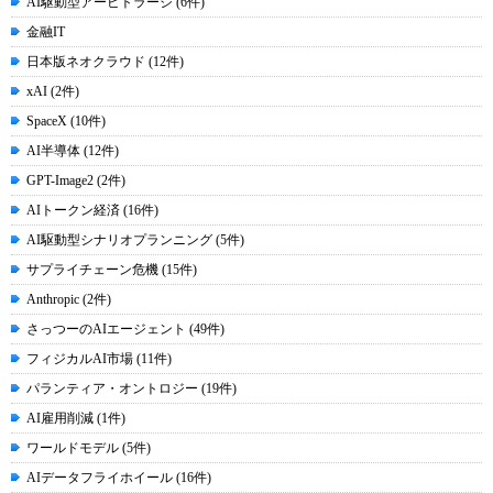
AI駆動型アービトラージ (6件)
金融IT
日本版ネオクラウド (12件)
xAI (2件)
SpaceX (10件)
AI半導体 (12件)
GPT-Image2 (2件)
AIトークン経済 (16件)
AI駆動型シナリオプランニング (5件)
サプライチェーン危機 (15件)
Anthropic (2件)
さっつーのAIエージェント (49件)
フィジカルAI市場 (11件)
パランティア・オントロジー (19件)
AI雇用削減 (1件)
ワールドモデル (5件)
AIデータフライホイール (16件)