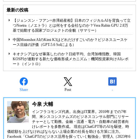
最新の投稿
【ジェンスン・フアン×赤澤経産相】日本のフィジカルAIを背負って立
つNoetra（ノエトラ）とは何をする会社なのか？Vera Rubin GPU 2.8万
基で始動する国家プロジェクトの全貌（サマリー）
中国Moonshot AIのKimi K3はどれだけすごいのか？ビジネスユースケ
ース目線の評価（GPT-5.6 Solによる）
キオクシアはなぜ暴落したのか？日経平均、台湾加権指数、韓国
KOSPIが連動する新たな価格形成メカニズム：機関投資家向けAIレポ
ート（イントロ）
Share
Post
-
今泉 大輔
インフラコモンズ代表。出身はIT業界。2010年までの7年
間、米シスコシステムズのビジネスコンサル部門にリサー
チャーとして勤務。金融・流通・電力・自動車の経営者向
けレポートを多数作成。 現在はChatGPT等のAIを駆使、時
価総額を上げなければならない上場企業の社長を助ける方策に注力。
Facebook「ChatGPTのビジネス活用を探っていく勉強会」管理人（2023年6