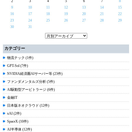
2
3
4
5
6
7
8
9
10
11
12
13
14
15
16
17
18
19
20
21
22
23
24
25
26
27
28
29
30
31
カテゴリー
物流テック (1件)
GPT-Sol (7件)
NVIDIA経済圏AIサーバー等 (23件)
ファンダメンタルズ分析 (5件)
AI駆動型アービトラージ (6件)
金融IT
日本版ネオクラウド (12件)
xAI (2件)
SpaceX (10件)
AI半導体 (12件)