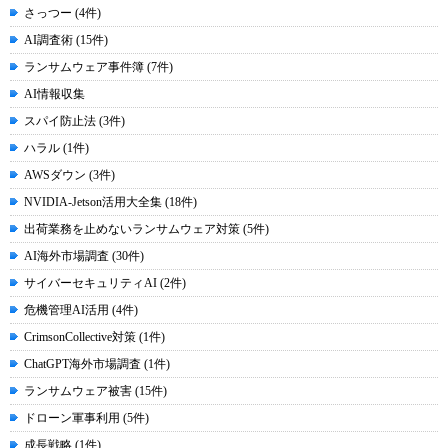
さっつー (4件)
AI調査術 (15件)
ランサムウェア事件簿 (7件)
AI情報収集
スパイ防止法 (3件)
ハラル (1件)
AWSダウン (3件)
NVIDIA-Jetson活用大全集 (18件)
出荷業務を止めないランサムウェア対策 (5件)
AI海外市場調査 (30件)
サイバーセキュリティAI (2件)
危機管理AI活用 (4件)
CrimsonCollective対策 (1件)
ChatGPT海外市場調査 (1件)
ランサムウェア被害 (15件)
ドローン軍事利用 (5件)
成長戦略 (1件)