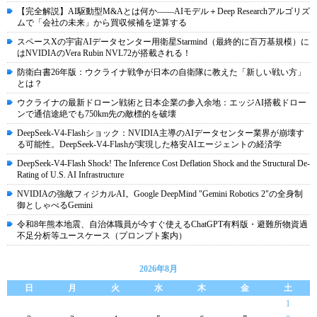
【完全解説】AI駆動型M&Aとは何か――AIモデル＋Deep Researchアルゴリズ
ムで「会社の未来」から買収候補を逆算する
スペースXの宇宙AIデータセンター用衛星Starmind（最終的に百万基規模）に
はNVIDIAのVera Rubin NVL72が搭載される！
防衛白書26年版：ウクライナ戦争が日本の自衛隊に教えた「新しい戦い方」
とは？
ウクライナの最新ドローン戦術と日本企業の参入余地：エッジAI搭載ドロー
ンで通信途絶でも750km先の敵標的を破壊
DeepSeek-V4-Flashショック：NVIDIA主導のAIデータセンター業界が崩壊す
る可能性。DeepSeek-V4-Flashが実現した格安AIエージェントの経済学
DeepSeek-V4-Flash Shock! The Inference Cost Deflation Shock and the Structural De-
Rating of U.S. AI Infrastructure
NVIDIAの強敵フィジカルAI。Google DeepMind "Gemini Robotics 2"の全身制
御としゃべるGemini
令和8年熊本地震、自治体職員が今すぐ使えるChatGPT有料版・避難所物資過
不足分析等ユースケース（プロンプト案内）
2026年8月
日
月
火
水
木
金
土
1