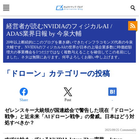
経営者が読むNVIDIAのフィジカルAI /
ADAS業界日報 by 今泉大輔
20年以上断続的にこのブログを書き継いできたインフラコモンズ代表の今泉
大輔です。NVIDIAのフィジカルAIの世界が日本の上場企業多数に時価総額
増大の事業機会を1つだけではなく複数与えることを確信してこの名前にし
ました。ネタは無限にあります。何卒よろしくお願い申し上げます。
「ドローン」カテゴリーの投稿
Share
Post
-
ゼレンスキー大統領が国連総会で警告した現在「ドローン
戦争」と近未来「AIドローン戦争」の脅威。日本はどう対
処すべきか？
2025/09/25
Comment(0)