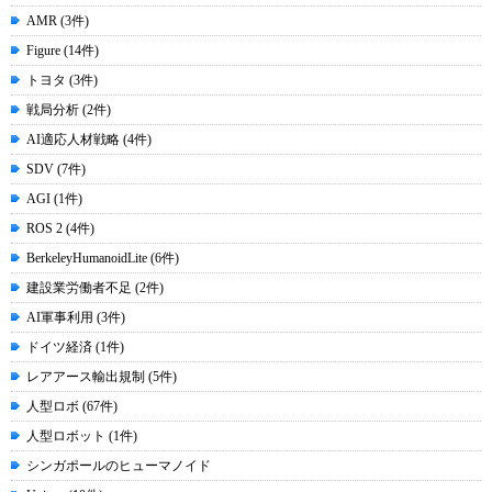
AMR (3件)
Figure (14件)
トヨタ (3件)
戦局分析 (2件)
AI適応人材戦略 (4件)
SDV (7件)
AGI (1件)
ROS 2 (4件)
BerkeleyHumanoidLite (6件)
建設業労働者不足 (2件)
AI軍事利用 (3件)
ドイツ経済 (1件)
レアアース輸出規制 (5件)
人型ロボ (67件)
人型ロボット (1件)
シンガポールのヒューマノイド