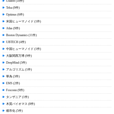
Unitree (10件)
Telsa (9件)
Optimus (6件)
米国ヒューマノイド (1件)
Atlas (9件)
Boston Dynamics (11件)
UBTECH (4件)
中国ヒューマノイド (1件)
大阪関西万博 (9件)
DeepMind (3件)
アルゴリズム (1件)
華為 (3件)
EMS (2件)
Foxconn (9件)
タンザニア (1件)
木質バイオマス (8件)
都市化 (5件)