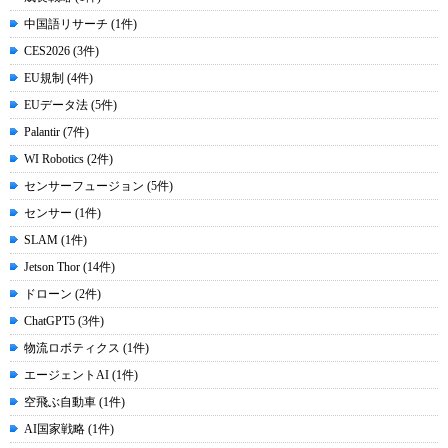
中国語リサーチ (1件)
CES2026 (3件)
EU規制 (4件)
EUデータ法 (5件)
Palantir (7件)
WI Robotics (2件)
センサーフュージョン (5件)
センサー (1件)
SLAM (1件)
Jetson Thor (14件)
ドローン (2件)
ChatGPT5 (3件)
物流ロボティクス (1件)
エージェントAI (1件)
空飛ぶ自動車 (1件)
AI国家戦略 (1件)