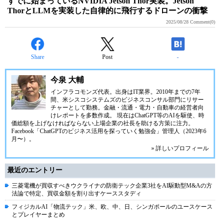
すでに始まっているNVIDIA Jetson Thor実装。Jetson
ThorとLLMを実装した自律的に飛行するドローンの衝撃
2025/08/28
Comment(0)
Share
Post
-
今泉 大輔
インフラコモンズ代表。出身はIT業界。2010年までの7年
間、米シスコシステムズのビジネスコンサル部門にリサー
チャーとして勤務。金融・流通・電力・自動車の経営者向
けレポートを多数作成。 現在はChatGPT等のAIを駆使、時
価総額を上げなければならない上場企業の社長を助ける方策に注力。
Facebook「ChatGPTのビジネス活用を探っていく勉強会」管理人（2023年6
月〜）。
» 詳しいプロフィール
最近のエントリー
三菱電機が買収すべきウクライナの防衛テック企業3社をAI駆動型M&Aの方
法論で特定、買収金額を割り出すケーススタディ
フィジカルAI「物流テック」米、欧、中、日、シンガポールのユースケース
とプレイヤーまとめ