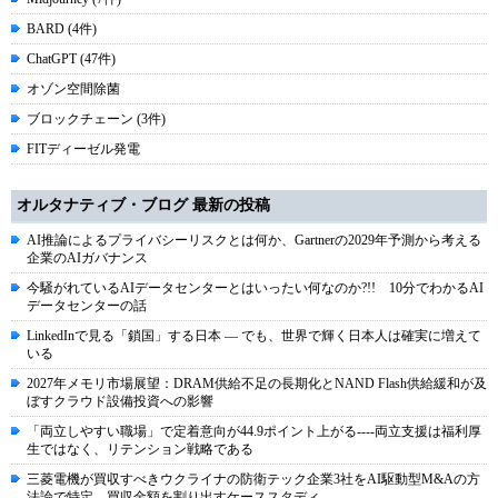
BARD (4件)
ChatGPT (47件)
オゾン空間除菌
ブロックチェーン (3件)
FITディーゼル発電
オルタナティブ・ブログ 最新の投稿
AI推論によるプライバシーリスクとは何か、Gartnerの2029年予測から考える
企業のAIガバナンス
今騒がれているAIデータセンターとはいったい何なのか?!! 10分でわかるAI
データセンターの話
LinkedInで見る「鎖国」する日本 ― でも、世界で輝く日本人は確実に増えて
いる
2027年メモリ市場展望：DRAM供給不足の長期化とNAND Flash供給緩和が及
ぼすクラウド設備投資への影響
「両立しやすい職場」で定着意向が44.9ポイント上がる----両立支援は福利厚
生ではなく、リテンション戦略である
三菱電機が買収すべきウクライナの防衛テック企業3社をAI駆動型M&Aの方
法論で特定、買収金額を割り出すケーススタディ