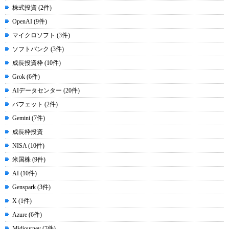
株式投資 (2件)
OpenAI (9件)
マイクロソフト (3件)
ソフトバンク (3件)
成長投資枠 (10件)
Grok (6件)
AIデータセンター (20件)
バフェット (2件)
Gemini (7件)
成長枠投資
NISA (10件)
米国株 (9件)
AI (10件)
Genspark (3件)
X (1件)
Azure (6件)
Midjourney (7件)