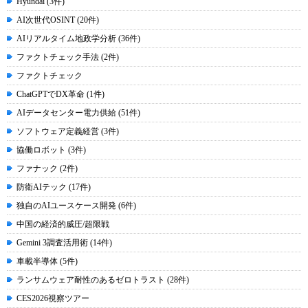
Hyundai (3件)
AI次世代OSINT (20件)
AIリアルタイム地政学分析 (36件)
ファクトチェック手法 (2件)
ファクトチェック
ChatGPTでDX革命 (1件)
AIデータセンター電力供給 (51件)
ソフトウェア定義経営 (3件)
協働ロボット (3件)
ファナック (2件)
防衛AIテック (17件)
独自のAIユースケース開発 (6件)
中国の経済的威圧/超限戦
Gemini 3調査活用術 (14件)
車載半導体 (5件)
ランサムウェア耐性のあるゼロトラスト (28件)
CES2026視察ツアー