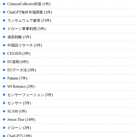
CrimsonCollective対策 (1件)
ChatGPT海外市場調査 (1件)
ランサムウェア被害 (15件)
ドローン軍事利用 (5件)
成長戦略 (1件)
中国語リサーチ (1件)
CES2026 (3件)
EU規制 (4件)
EUデータ法 (5件)
Palantir (7件)
WI Robotics (2件)
センサーフュージョン (5件)
センサー (1件)
SLAM (1件)
Jetson Thor (14件)
ドローン (2件)
ChatGPT5 (3件)