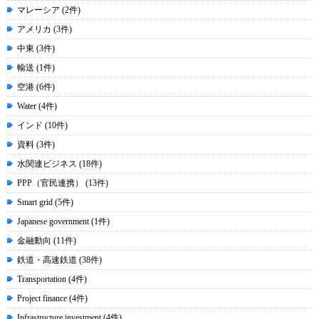
マレーシア (2件)
アメリカ (3件)
中東 (3件)
輸送 (1件)
空港 (6件)
Water (4件)
インド (10件)
資料 (3件)
水関連ビジネス (18件)
PPP（官民連携） (13件)
Smart grid (5件)
Japanese government (1件)
金融動向 (11件)
鉄道・高速鉄道 (38件)
Transportation (4件)
Project finance (4件)
Infrastructure investment (4件)