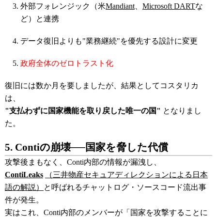
外部フォレンジック（米
Mandiant
、
Microsoft DART
な
ど）と連携
データ復旧よりも"業務継続"を優先する設計に変更
政府全体のゼロトラスト化
復旧には数か月を要しましたが、結果としてコスタリカ
は、
"支払わずに国家機能を取り戻した唯一の国"
となりまし
た。
5. Contiの崩壊──国家を脅した代償
攻撃後まもなく、Conti内部の情報が漏洩し、
ContiLeaks
（三井物産セキュアディレクションによる日本
語の解説）
と呼ばれるチャットログ・ソースコード流出事
件が発生。
実はこれ、Conti内部のメンバーが「国家を攻撃することに