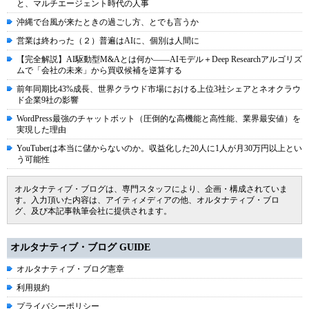
と、マルチエージェント時代の人事
沖縄で台風が来たときの過ごし方、とでも言うか
営業は終わった（２）普遍はAIに、個別は人間に
【完全解説】AI駆動型M&Aとは何か――AIモデル＋Deep Researchアルゴリズ
ムで「会社の未来」から買収候補を逆算する
前年同期比43%成長、世界クラウド市場における上位3社シェアとネオクラウ
ド企業9社の影響
WordPress最強のチャットボット（圧倒的な高機能と高性能、業界最安値）を
実現した理由
YouTuberは本当に儲からないのか。収益化した20人に1人が月30万円以上とい
う可能性
オルタナティブ・ブログは、専門スタッフにより、企画・構成されていま
す。入力頂いた内容は、アイティメディアの他、オルタナティブ・ブロ
グ、及び本記事執筆会社に提供されます。
オルタナティブ・ブログ GUIDE
オルタナティブ・ブログ憲章
利用規約
プライバシーポリシー