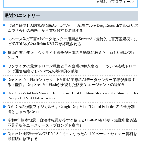
» 詳しいプロフィール
最近のエントリー
【完全解説】AI駆動型M&Aとは何か――AIモデル＋Deep Researchアルゴリズ
ムで「会社の未来」から買収候補を逆算する
スペースXの宇宙AIデータセンター用衛星Starmind（最終的に百万基規模）に
はNVIDIAのVera Rubin NVL72が搭載される！
防衛白書26年版：ウクライナ戦争が日本の自衛隊に教えた「新しい戦い方」
とは？
ウクライナの最新ドローン戦術と日本企業の参入余地：エッジAI搭載ドロー
ンで通信途絶でも750km先の敵標的を破壊
DeepSeek-V4-Flashショック：NVIDIA主導のAIデータセンター業界が崩壊す
る可能性。DeepSeek-V4-Flashが実現した格安AIエージェントの経済学
DeepSeek-V4-Flash Shock! The Inference Cost Deflation Shock and the Structural De-
Rating of U.S. AI Infrastructure
NVIDIAの強敵フィジカルAI。Google DeepMind "Gemini Robotics 2"の全身制
御としゃべるGemini
令和8年熊本地震、自治体職員が今すぐ使えるChatGPT有料版・避難所物資過
不足分析等ユースケース（プロンプト案内）
OpenAIの最強モデルGPT-5.6 Solで古くなったA4 100ページのセミナー資料を
最新版に修正する