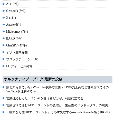
AI (10件)
Genspark (3件)
X (1件)
Azure (6件)
Midjourney (7件)
BARD (4件)
ChatGPT (47件)
オゾン空間除菌
ブロックチェーン (3件)
FITディーゼル発電
オルタナティブ・ブログ 最新の投稿
割と知られていないYouTube事業の実態〜KPIや売上高など世界規模で今の
YouTubeを理解する〜
営業は終わった（３）AIを使う者だけが、利他に立てる
営業現場で進むAIエージェントの急増と「生産性のパラドックス」の現実
「巨大な万能HRエージェント」は必ず失敗する----Josh Bersinが描くHR 2030