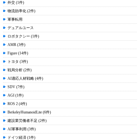
外交 (1件)
物流効率化 (2件)
軍事転用
デュアルユース
ロボタクシー (1件)
AMR (3件)
Figure (14件)
トヨタ (3件)
戦局分析 (2件)
AI適応人材戦略 (4件)
SDV (7件)
AGI (1件)
ROS 2 (4件)
BerkeleyHumanoidLite (6件)
建設業労働者不足 (2件)
AI軍事利用 (3件)
ドイツ経済 (1件)