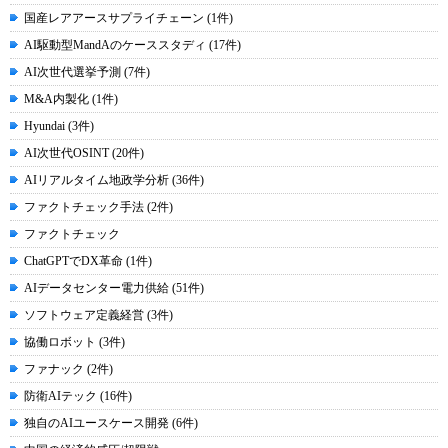
国産レアアースサプライチェーン (1件)
AI駆動型MandAのケーススタディ (17件)
AI次世代選挙予測 (7件)
M&A内製化 (1件)
Hyundai (3件)
AI次世代OSINT (20件)
AIリアルタイム地政学分析 (36件)
ファクトチェック手法 (2件)
ファクトチェック
ChatGPTでDX革命 (1件)
AIデータセンター電力供給 (51件)
ソフトウェア定義経営 (3件)
協働ロボット (3件)
ファナック (2件)
防衛AIテック (16件)
独自のAIユースケース開発 (6件)