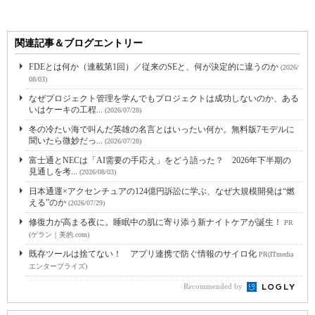
関連記事＆ブログエントリー
FDEとは何か（連載第1回）／従来のSEと、何が決定的に違うのか
(2026/
08/03)
なぜプロジェクト管理を学んでもプロジェクトは成功しないのか、ある
いはケーキの工程...
(2026/07/28)
冬の冷たい海で叫んだ英雄の名言とはいったい何か。無料版7モデルに
聞いたら微妙だっ...
(2026/07/28)
富士通とNECは「AI需要の手応え」をどう語った？ 2026年下半期の
見通しを考...
(2026/08/03)
日本通運×アクセンチュアの124億円訴訟に学ぶ、なぜ大規模開発は“燃
える”のか
(2026/07/29)
修復力が高まる夜に。睡眠中の肌に寄り添う新ナイトケアが誕生！
PR
(ゲラン｜美的.com)
既存ツールは捨てない！ アプリ連携で防ぐ情報のサイロ化
PR(ITmedia
エンタープライズ)
Recommended by