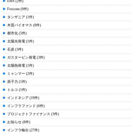
EMS (2件)
Foxconn (9件)
タンザニア (1件)
木質バイオマス (8件)
都市化 (5件)
太陽光発電 (1件)
石炭 (3件)
ガスタービン発電 (3件)
太陽熱発電 (1件)
ミャンマー (2件)
原子力 (1件)
トルコ (1件)
インドネシア (19件)
インフラファンド (6件)
プロジェクトファイナンス (3件)
お知らせ (8件)
インフラ輸出 (27件)