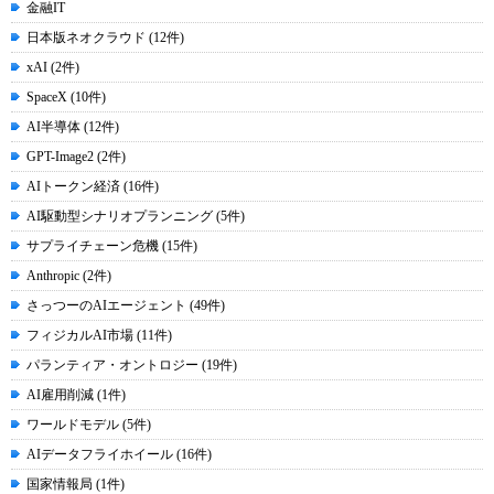
金融IT
日本版ネオクラウド (12件)
xAI (2件)
SpaceX (10件)
AI半導体 (12件)
GPT-Image2 (2件)
AIトークン経済 (16件)
AI駆動型シナリオプランニング (5件)
サプライチェーン危機 (15件)
Anthropic (2件)
さっつーのAIエージェント (49件)
フィジカルAI市場 (11件)
パランティア・オントロジー (19件)
AI雇用削減 (1件)
ワールドモデル (5件)
AIデータフライホイール (16件)
国家情報局 (1件)