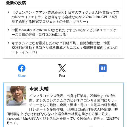
最新の投稿
【ジェンスン・フアン×赤澤経産相】日本のフィジカルAIを背負って立
つNoetra（ノエトラ）とは何をする会社なのか？Vera Rubin GPU 2.8万
基で始動する国家プロジェクトの全貌（サマリー）
中国Moonshot AIのKimi K3はどれだけすごいのか？ビジネスユースケ
ース目線の評価（GPT-5.6 Solによる）
キオクシアはなぜ暴落したのか？日経平均、台湾加権指数、韓国
KOSPIが連動する新たな価格形成メカニズム：機関投資家向けAIレポ
ート（イントロ）
Share
Post
-
今泉 大輔
インフラコモンズ代表。出身はIT業界。2010年までの7年
間、米シスコシステムズのビジネスコンサル部門にリサー
チャーとして勤務。金融・流通・電力・自動車の経営者向
けレポートを多数作成。 現在はChatGPT等のAIを駆使、時
価総額を上げなければならない上場企業の社長を助ける方策に注力。
Facebook「ChatGPTのビジネス活用を探っていく勉強会」管理人（2023年6
月〜）。