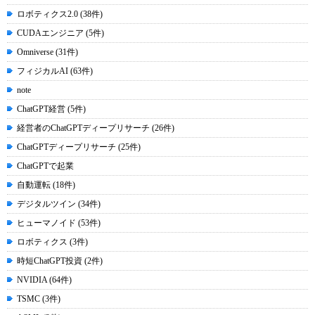
ロボティクス2.0 (38件)
CUDAエンジニア (5件)
Omniverse (31件)
フィジカルAI (63件)
note
ChatGPT経営 (5件)
経営者のChatGPTディープリサーチ (26件)
ChatGPTディープリサーチ (25件)
ChatGPTで起業
自動運転 (18件)
デジタルツイン (34件)
ヒューマノイド (53件)
ロボティクス (3件)
時短ChatGPT投資 (2件)
NVIDIA (64件)
TSMC (3件)