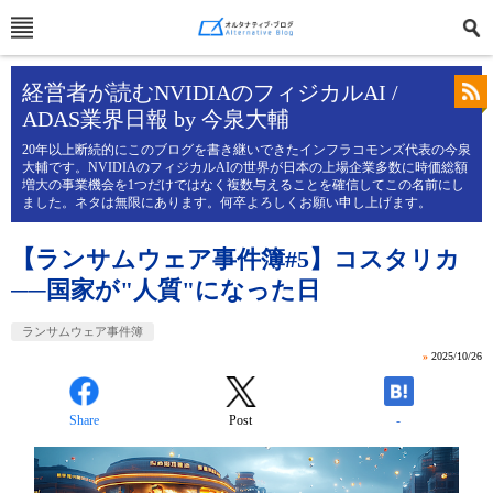
経営者が読むNVIDIAのフィジカルAI /
ADAS業界日報 by 今泉大輔
20年以上断続的にこのブログを書き継いできたインフラコモンズ代表の今泉
大輔です。NVIDIAのフィジカルAIの世界が日本の上場企業多数に時価総額
増大の事業機会を1つだけではなく複数与えることを確信してこの名前にし
ました。ネタは無限にあります。何卒よろしくお願い申し上げます。
【ランサムウェア事件簿#5】コスタリカ
──国家が"人質"になった日
ランサムウェア事件簿
»
2025/10/26
Share
Post
-