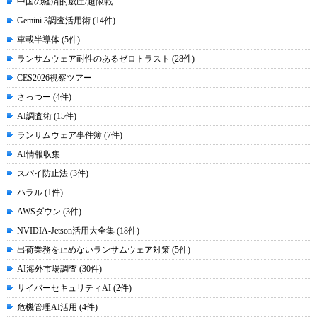
中国の経済的威圧/超限戦
Gemini 3調査活用術 (14件)
車載半導体 (5件)
ランサムウェア耐性のあるゼロトラスト (28件)
CES2026視察ツアー
さっつー (4件)
AI調査術 (15件)
ランサムウェア事件簿 (7件)
AI情報収集
スパイ防止法 (3件)
ハラル (1件)
AWSダウン (3件)
NVIDIA-Jetson活用大全集 (18件)
出荷業務を止めないランサムウェア対策 (5件)
AI海外市場調査 (30件)
サイバーセキュリティAI (2件)
危機管理AI活用 (4件)