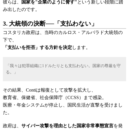
彼らは、
国家を"企業のように脅す"
という新しい段階に踏
み出したのです。
3. 大統領の決断──「支払わない」
コスタリカ政府は、当時のカルロス・アルバラド大統領の
下で、
「支払いを拒否」する方針を決定
します。
「我々は犯罪組織に1ドルたりとも支払わない。国家の尊厳を守
る。」
その結果、Contiは報復として攻撃を拡大し、
教育省、保健省、社会保障庁（CCSS）まで感染。
医療・年金システムが停止し、国民生活が直撃を受けまし
た。
政府は、
サイバー攻撃を理由とした国家非常事態宣言
を発