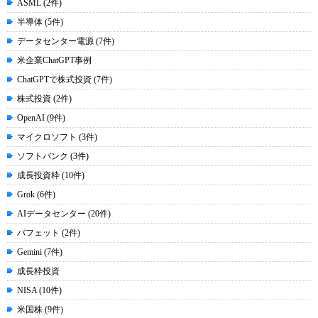
ASML (2件)
半導体 (5件)
データセンター電源 (7件)
米企業ChatGPT事例
ChatGPTで株式投資 (7件)
株式投資 (2件)
OpenAI (9件)
マイクロソフト (3件)
ソフトバンク (3件)
成長投資枠 (10件)
Grok (6件)
AIデータセンター (20件)
バフェット (2件)
Gemini (7件)
成長枠投資
NISA (10件)
米国株 (9件)