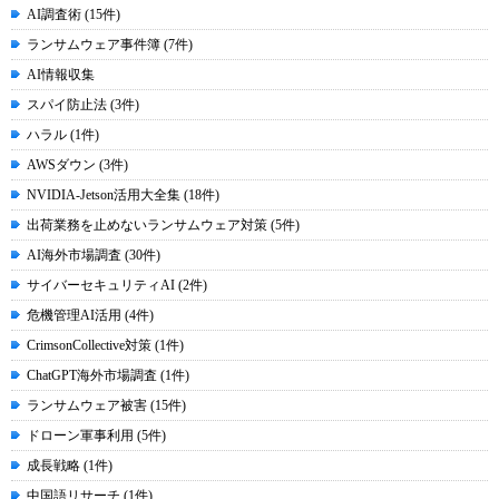
AI調査術 (15件)
ランサムウェア事件簿 (7件)
AI情報収集
スパイ防止法 (3件)
ハラル (1件)
AWSダウン (3件)
NVIDIA-Jetson活用大全集 (18件)
出荷業務を止めないランサムウェア対策 (5件)
AI海外市場調査 (30件)
サイバーセキュリティAI (2件)
危機管理AI活用 (4件)
CrimsonCollective対策 (1件)
ChatGPT海外市場調査 (1件)
ランサムウェア被害 (15件)
ドローン軍事利用 (5件)
成長戦略 (1件)
中国語リサーチ (1件)