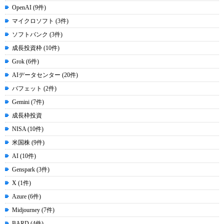
OpenAI (9件)
マイクロソフト (3件)
ソフトバンク (3件)
成長投資枠 (10件)
Grok (6件)
AIデータセンター (20件)
バフェット (2件)
Gemini (7件)
成長枠投資
NISA (10件)
米国株 (9件)
AI (10件)
Genspark (3件)
X (1件)
Azure (6件)
Midjourney (7件)
BARD (4件)