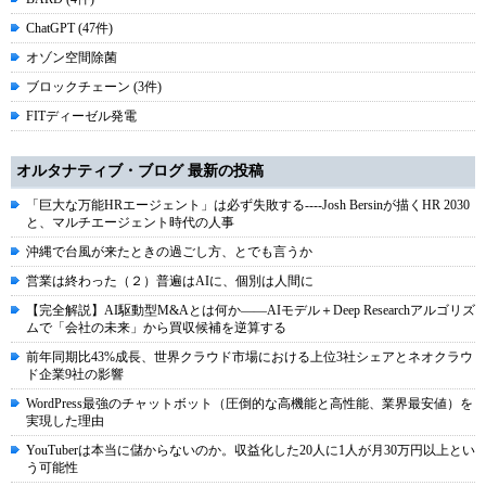
ChatGPT (47件)
オゾン空間除菌
ブロックチェーン (3件)
FITディーゼル発電
オルタナティブ・ブログ 最新の投稿
「巨大な万能HRエージェント」は必ず失敗する----Josh Bersinが描くHR 2030
と、マルチエージェント時代の人事
沖縄で台風が来たときの過ごし方、とでも言うか
営業は終わった（２）普遍はAIに、個別は人間に
【完全解説】AI駆動型M&Aとは何か――AIモデル＋Deep Researchアルゴリズ
ムで「会社の未来」から買収候補を逆算する
前年同期比43%成長、世界クラウド市場における上位3社シェアとネオクラウ
ド企業9社の影響
WordPress最強のチャットボット（圧倒的な高機能と高性能、業界最安値）を
実現した理由
YouTuberは本当に儲からないのか。収益化した20人に1人が月30万円以上とい
う可能性