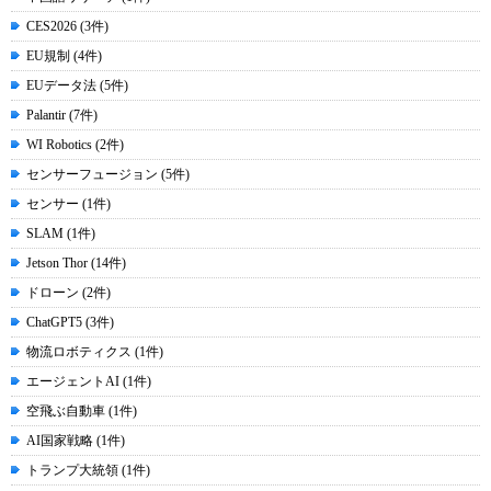
CES2026 (3件)
EU規制 (4件)
EUデータ法 (5件)
Palantir (7件)
WI Robotics (2件)
センサーフュージョン (5件)
センサー (1件)
SLAM (1件)
Jetson Thor (14件)
ドローン (2件)
ChatGPT5 (3件)
物流ロボティクス (1件)
エージェントAI (1件)
空飛ぶ自動車 (1件)
AI国家戦略 (1件)
トランプ大統領 (1件)