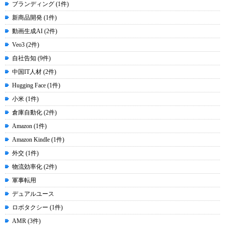
ブランディング (1件)
新商品開発 (1件)
動画生成AI (2件)
Veo3 (2件)
自社告知 (9件)
中国IT人材 (2件)
Hugging Face (1件)
小米 (1件)
倉庫自動化 (2件)
Amazon (1件)
Amazon Kindle (1件)
外交 (1件)
物流効率化 (2件)
軍事転用
デュアルユース
ロボタクシー (1件)
AMR (3件)