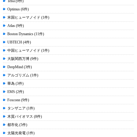
Telsa (9件)
Optimus (6件)
米国ヒューマノイド (1件)
Atlas (9件)
Boston Dynamics (11件)
UBTECH (4件)
中国ヒューマノイド (1件)
大阪関西万博 (9件)
DeepMind (3件)
アルゴリズム (1件)
華為 (3件)
EMS (2件)
Foxconn (9件)
タンザニア (1件)
木質バイオマス (8件)
都市化 (5件)
太陽光発電 (1件)