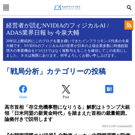
経営者が読むNVIDIAのフィジカルAI /
ADAS業界日報 by 今泉大輔
20年以上断続的にこのブログを書き継いできたインフラコモンズ代表の今泉
大輔です。NVIDIAのフィジカルAIの世界が日本の上場企業多数に時価総額
増大の事業機会を1つだけではなく複数与えることを確信してこの名前にし
ました。ネタは無限にあります。何卒よろしくお願い申し上げます。
「戦局分析」カテゴリーの投稿
Share
Post
-
高市首相「存立危機事態になりうる」解釈はトランプ大統
領「日米同盟の新黄金時代」を踏まえた首相の裁量範囲。
論拠付きで説明します
2025/11/09
Comment(0)