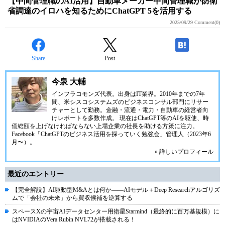
【中間管理職のAI活用】自動車メーカー中間管理職が防衛
省調達のイロハを知るためにChatGPT 5を活用する
2025/09/29
Comment(0)
Share
Post
-
今泉 大輔
インフラコモンズ代表。出身はIT業界。2010年までの7年
間、米シスコシステムズのビジネスコンサル部門にリサー
チャーとして勤務。金融・流通・電力・自動車の経営者向
けレポートを多数作成。 現在はChatGPT等のAIを駆使、時
価総額を上げなければならない上場企業の社長を助ける方策に注力。
Facebook「ChatGPTのビジネス活用を探っていく勉強会」管理人（2023年6
月〜）。
» 詳しいプロフィール
最近のエントリー
【完全解説】AI駆動型M&Aとは何か――AIモデル＋Deep Researchアルゴリズ
ムで「会社の未来」から買収候補を逆算する
スペースXの宇宙AIデータセンター用衛星Starmind（最終的に百万基規模）に
はNVIDIAのVera Rubin NVL72が搭載される！