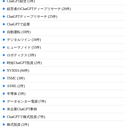
ChatGPT経営 (5件)
経営者のChatGPTディープリサーチ (26件)
ChatGPTディープリサーチ (25件)
ChatGPTで起業
自動運転 (18件)
デジタルツイン (34件)
ヒューマノイド (53件)
ロボティクス (3件)
時短ChatGPT投資 (2件)
NVIDIA (64件)
TSMC (3件)
ASML (2件)
半導体 (5件)
データセンター電源 (7件)
米企業ChatGPT事例
ChatGPTで株式投資 (7件)
株式投資 (2件)