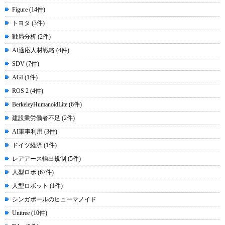
Figure (14件)
トヨタ (3件)
戦局分析 (2件)
AI適応人材戦略 (4件)
SDV (7件)
AGI (1件)
ROS 2 (4件)
BerkeleyHumanoidLite (6件)
建設業労働者不足 (2件)
AI軍事利用 (3件)
ドイツ経済 (1件)
レアアース輸出規制 (5件)
人型ロボ (67件)
人型ロボット (1件)
シンガポールのヒューマノイド
Unitree (10件)