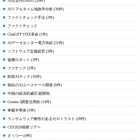
AI次世代OSINT (20件)
AIリアルタイム地政学分析 (36件)
ファクトチェック手法 (2件)
ファクトチェック
ChatGPTでDX革命 (1件)
AIデータセンター電力供給 (51件)
ソフトウェア定義経営 (3件)
協働ロボット (3件)
ファナック (2件)
防衛AIテック (16件)
独自のAIユースケース開発 (6件)
中国の経済的威圧/超限戦
Gemini 3調査活用術 (14件)
車載半導体 (5件)
ランサムウェア耐性のあるゼロトラスト (28件)
CES2026視察ツアー
さっつー (4件)