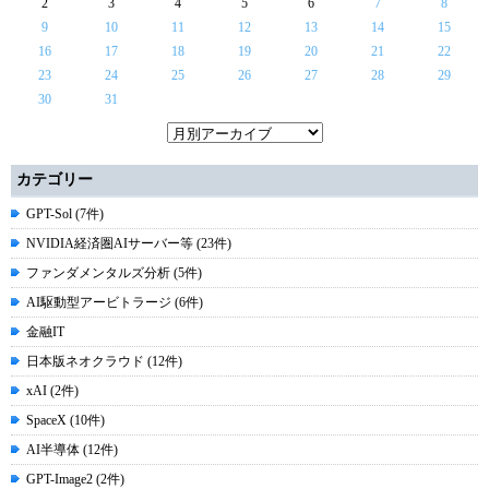
2
3
4
5
6
7
8
9
10
11
12
13
14
15
16
17
18
19
20
21
22
23
24
25
26
27
28
29
30
31
カテゴリー
GPT-Sol (7件)
NVIDIA経済圏AIサーバー等 (23件)
ファンダメンタルズ分析 (5件)
AI駆動型アービトラージ (6件)
金融IT
日本版ネオクラウド (12件)
xAI (2件)
SpaceX (10件)
AI半導体 (12件)
GPT-Image2 (2件)