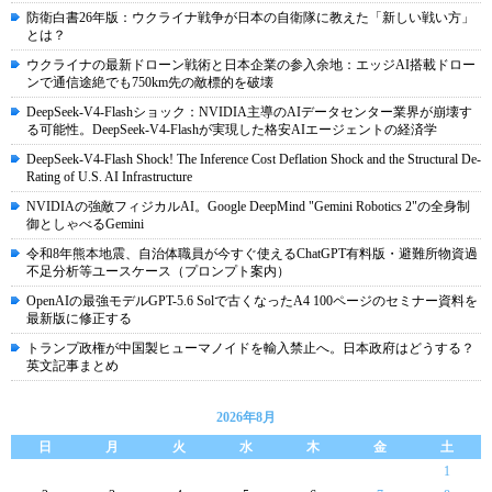
防衛白書26年版：ウクライナ戦争が日本の自衛隊に教えた「新しい戦い方」
とは？
ウクライナの最新ドローン戦術と日本企業の参入余地：エッジAI搭載ドロー
ンで通信途絶でも750km先の敵標的を破壊
DeepSeek-V4-Flashショック：NVIDIA主導のAIデータセンター業界が崩壊す
る可能性。DeepSeek-V4-Flashが実現した格安AIエージェントの経済学
DeepSeek-V4-Flash Shock! The Inference Cost Deflation Shock and the Structural De-
Rating of U.S. AI Infrastructure
NVIDIAの強敵フィジカルAI。Google DeepMind "Gemini Robotics 2"の全身制
御としゃべるGemini
令和8年熊本地震、自治体職員が今すぐ使えるChatGPT有料版・避難所物資過
不足分析等ユースケース（プロンプト案内）
OpenAIの最強モデルGPT-5.6 Solで古くなったA4 100ページのセミナー資料を
最新版に修正する
トランプ政権が中国製ヒューマノイドを輸入禁止へ。日本政府はどうする？
英文記事まとめ
2026年8月
日
月
火
水
木
金
土
1