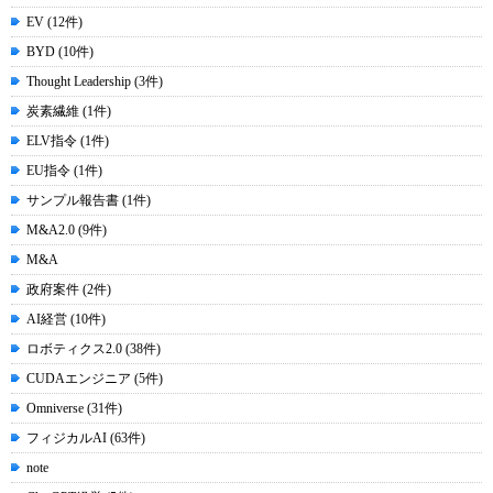
EV (12件)
BYD (10件)
Thought Leadership (3件)
炭素繊維 (1件)
ELV指令 (1件)
EU指令 (1件)
サンプル報告書 (1件)
M&A2.0 (9件)
M&A
政府案件 (2件)
AI経営 (10件)
ロボティクス2.0 (38件)
CUDAエンジニア (5件)
Omniverse (31件)
フィジカルAI (63件)
note