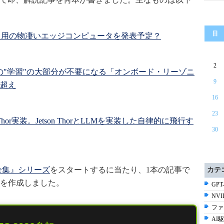
日
ノイド用の物凄いエッジコンピュータを発表予定？
2
律ロボットの"学習"の大部分が不要になる「オンボード・リーゾニ
9
超え
16
23
 Thor実装。Jetson ThorとLLMを実装した自律的に飛行す
30
用大全集』シリーズ
をスタートするに当たり、1本の記事で
カテ
を作成しました。
GPT-
NV
ファ
AI