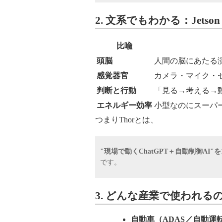
2. 文系でもわかる：Jetso
比喩
頭脳
人間の脳にあたる
感覚器官
カメラ・マイク・
判断と行動
「見る→考える→
エネルギー効率
小型なのにスーパ
つまりThorとは、
"現場で動くChatGPT＋自動制御AI
です。
3. どんな産業で使われる
自動車（ADAS／自動運