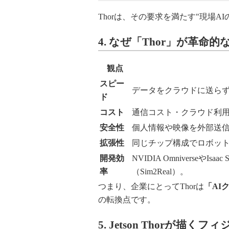
Thorは、その要求を満たす"現場A
4. なぜ「Thor」が革
観点
スピー
データをクラウドに送らず
ド
コスト
通信コスト・クラウド利用
安全性
個人情報や映像を外部送
拡張性
同じチップ構成でロボッ
開発効
NVIDIA Omniverse
率
（Sim2Real）。
つまり、企業にとってThorは
「AI
の転換点です。
5. Jetson Thorが描く