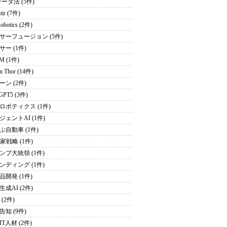
データ法 (5件)
tir (7件)
obotics (2件)
サーフュージョン (5件)
サー (1件)
M (1件)
on Thor (14件)
ーン (2件)
GPT5 (3件)
ロボティクス (1件)
ジェントAI (1件)
ぶ自動車 (1件)
家戦略 (1件)
ンプ大統領 (1件)
ンディング (1件)
品開発 (1件)
成AI (2件)
 (2件)
告知 (9件)
T人材 (2件)