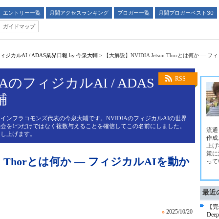
エントリー一覧
月間アクセスランキング
ブロガー一覧
月間ブロガーベスト30
ガイドマップ
ジカルAI / ADAS業界日報 by 今泉大輔
>
【大解説】NVIDIA Jetson Thorとは何か ―
AのフィジカルAI / ADAS
RSS
輔
インフラコモンズ代表の今泉大輔です。NVIDIAのフィジカルAIの世界
会を1つだけではなく複数与えることを確信してこの名前にしました。
流通
申し上げます。
作成
上げ
策に
son Thorとは何か ― フィジカルAIを動か
って
最近
【完
»
2025/10/20
De