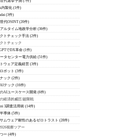
次世代選挙予測 (7件)
A内製化 (1件)
dai (3件)
世代OSINT (20件)
リアルタイム地政学分析 (36件)
クトチェック手法 (2件)
クトチェック
tGPTでDX革命 (1件)
データセンター電力供給 (51件)
トウェア定義経営 (3件)
ロボット (3件)
ナック (2件)
Iテック (16件)
のAIユースケース開発 (6件)
の経済的威圧/超限戦
ini 3調査活用術 (14件)
半導体 (5件)
サムウェア耐性のあるゼロトラスト (28件)
S2026視察ツアー
つー (4件)