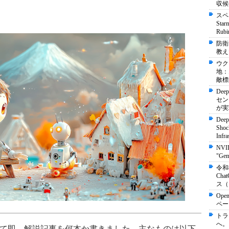
収候
スペ
St
Ru
防衛
教え
ウク
地：
敵標
Dee
セン
が実
Deep
Shock
Infra
NVI
"Ge
令和
Ch
ス（
Ope
ペー
トラ
へ。
月に発表されて即、解説記事を何本か書きました。主なものは以下