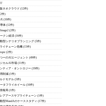
IT
版ネオクラウド (12件)
(2件)
eX (10件)
導体 (12件)
Image2 (2件)
トークン経済 (16件)
駆動型シナリオプランニング (5件)
ライチェーン危機 (15件)
ropic (2件)
つーのAIエージェント (49件)
ジカルAI市場 (11件)
ンティア・オントロジー (19件)
用削減 (1件)
ルドモデル (5件)
データフライホイール (16件)
情報局 (1件)
レアアースサプライチェーン (1件)
駆動型MandAのケーススタディ (17件)