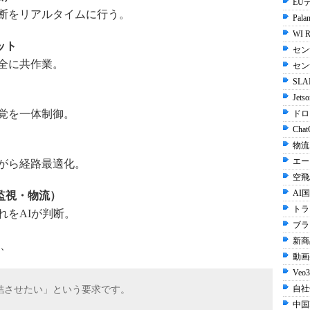
EU
判断をリアルタイムに行う。
Palan
WI R
ット
セン
全に共作業。
セン
SLA
Jets
視覚を一体制御。
ドロ
Chat
物流
エー
ながら経路最適化。
空飛
AI国
監視・物流）
トラ
れをAIが判断。
ブラ
新商
、
動画生
Veo3
自社
結させたい」という要求です。
中国I