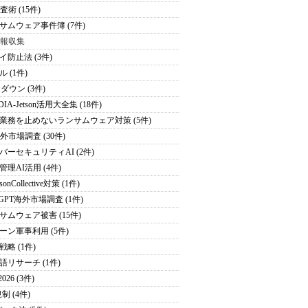
査術 (15件)
サムウェア事件簿 (7件)
情報収集
イ防止法 (3件)
 (1件)
ダウン (3件)
DIA-Jetson活用大全集 (18件)
業務を止めないランサムウェア対策 (5件)
海外市場調査 (30件)
バーセキュリティAI (2件)
管理AI活用 (4件)
sonCollective対策 (1件)
tGPT海外市場調査 (1件)
サムウェア被害 (15件)
ーン軍事利用 (5件)
戦略 (1件)
語リサーチ (1件)
026 (3件)
制 (4件)