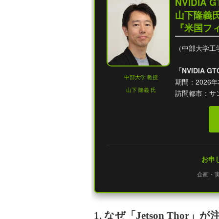
NVIDIA 
山下隆義氏
『米国フ
（中部大学工
「NVIDIA
中部大学 教授
期間：2026年3
山下 隆義 氏
訪問都市：サン
お申し
企画・
1. なぜ「Jetson Tho