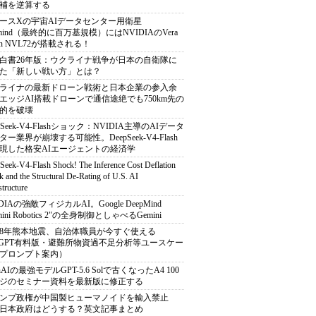
補を逆算する
ースXの宇宙AIデータセンター用衛星
armind（最終的に百万基規模）にはNVIDIAのVera
bin NVL72が搭載される！
白書26年版：ウクライナ戦争が日本の自衛隊に
た「新しい戦い方」とは？
ライナの最新ドローン戦術と日本企業の参入余
エッジAI搭載ドローンで通信途絶でも750km先の
的を破壊
pSeek-V4-Flashショック：NVIDIA主導のAIデータ
ター業界が崩壊する可能性。DeepSeek-V4-Flash
現した格安AIエージェントの経済学
Seek-V4-Flash Shock! The Inference Cost Deflation
 and the Structural De-Rating of U.S. AI
structure
DIAの強敵フィジカルAI。Google DeepMind
mini Robotics 2"の全身制御としゃべるGemini
8年熊本地震、自治体職員が今すぐ使える
atGPT有料版・避難所物資過不足分析等ユースケー
プロンプト案内）
nAIの最強モデルGPT-5.6 Solで古くなったA4 100
ジのセミナー資料を最新版に修正する
ンプ政権が中国製ヒューマノイドを輸入禁止
日本政府はどうする？英文記事まとめ