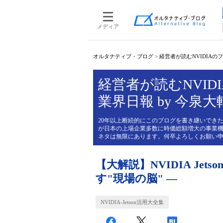
メディア
オルタナティブ・ブログ
>
経営者が読むNVIDIAのフィ
経営者が読むNVIDI
業界日報 by 今泉大
20年以上断続的にこのブログを書き継いできた
が日本の上場企業多数に時価総額増大の事業機
ネタは無限にあります。何卒よろしくお願い
【大解説】NVIDIA Jet
す"現場の脳" ―
NVIDIA-Jetson活用大全集