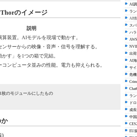
AI調
n Thorのイメージ
ラン
AI
スパ
説明
ハラル
演算装置。AIモデルを現場で動かす。
AWS
センサーからの映像・音声・信号を理解する。
NVI
出荷
動かす」を1つの箱で完結。
AI
ーコンピュータ並みの性能。電力も抑えられる。
サイ
危機
Crim
Cha
"を1枚のモジュールにしたもの
ラン
ドロ
成長
中国
のか
CES2
EU規
転）