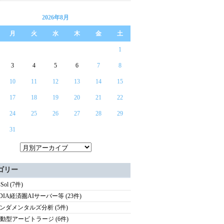
2026年8月
月
火
水
木
金
土
1
3
4
5
6
7
8
10
11
12
13
14
15
17
18
19
20
21
22
24
25
26
27
28
29
31
ゴリー
Sol (7件)
IDIA経済圏AIサーバー等 (23件)
ンダメンタルズ分析 (5件)
駆動型アービトラージ (6件)