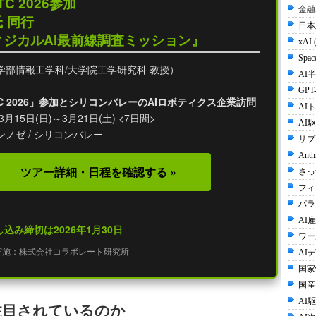
GTC 2026参加
金融
 同行
日本
ィジカルAI最前線調査ミッション』
xAI 
Spac
学部情報工学科/大学院工学研究科 教授）
AI半
GPT-
 GTC 2026」参加とシリコンバレーのAIロボティクス企業訪問
AI
月15日(日)～3月21日(土) <7日間>
AI
ノゼ / シリコンバレー
サプ
Anth
ツアー詳細・日程を確認する »
さっ
フィ
パラ
AI雇
込み締切は2026年1月30日
ワー
実施：株式会社コラボレート研究所
AI
国家
国産
AI
r」が注目されているのか