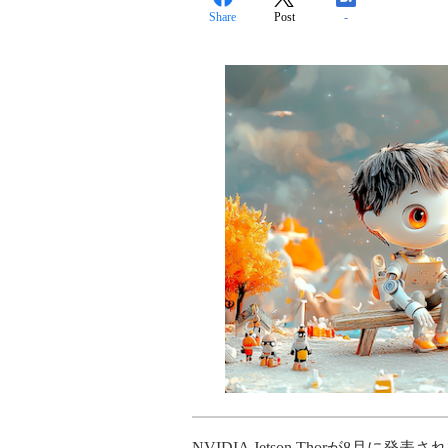
Share
Post
-
NVIDIA Jetson Thorが8