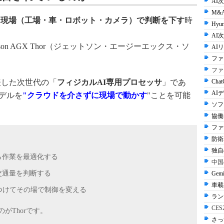
AI
M&
な現場（工場・車・ロボット・カメラ）で判断を下す
時
Hyun
AI次
son AGX Thor（ジェットソン・エージーエックス・ソ
AI
ファ
ファ
Cha
発表した次世代の「
フィジカルAI専用プロセッサ
」であ
AI
モデルを
"クラウドを介さずに現場で動かす
"ことを可能
ソフ
協働
ファ
防衛A
独自
ら作業を最適化する
中国
交通量を判断する
Gem
車載
つけてその場で制御を変える
ラン
CE
がThorです。
さっ