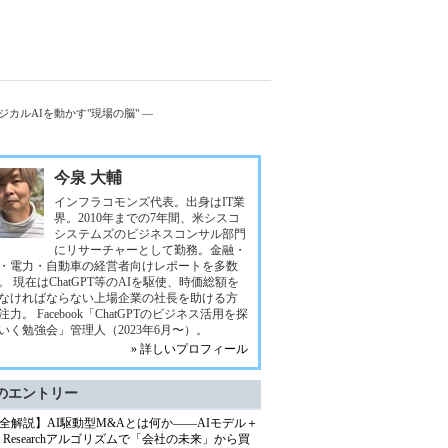
 フィジカルAIを動かす"現場の脳" ―
今泉 大輔
インフラコモンズ代表。出身はIT業
界。2010年までの7年間、米シスコ
システムズのビジネスコンサル部門
にリサーチャーとして勤務。金融・
・電力・自動車の経営者向けレポートを多数
。 現在はChatGPT等のAIを駆使、時価総額を
なければならない上場企業の社長を助ける方
注力。 Facebook「ChatGPTのビジネス活用を探
いく勉強会」管理人（2023年6月〜）。
» 詳しいプロフィール
のエントリー
全解説】AI駆動型M&Aとは何か――AIモデル＋
ep Researchアルゴリズムで「会社の未来」から買