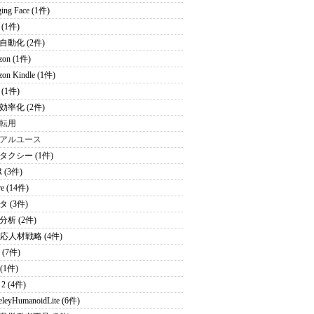
ing Face (1件)
(1件)
自動化 (2件)
zon (1件)
on Kindle (1件)
(1件)
効率化 (2件)
転用
アルユース
タクシー (1件)
 (3件)
re (14件)
 (3件)
分析 (2件)
適応人材戦略 (4件)
 (7件)
 (1件)
2 (4件)
eleyHumanoidLite (6件)