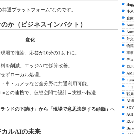
Hugg
Iの共通プラットフォーム"なのです。
小米 
倉庫
命的なのか（ビジネスインパクト）
Ama
Amaz
外交 
変化
物流
現場で推論。応答が10分の1以下に。
軍事
デュ
料を削減。エッジAIで採算改善。
ロボ
AMR
信せずローカル処理。
Figu
ト・車・カメラなど全分野に共通利用可能。
トヨタ
やIsaac Simとの連携で、仮想空間で設計→実機へ転送
戦局
AI
SDV
クラウドの下請け」から「現場で意思決定する頭脳」
へ
AGI
ROS 
Berk
フィジカルAIの未来