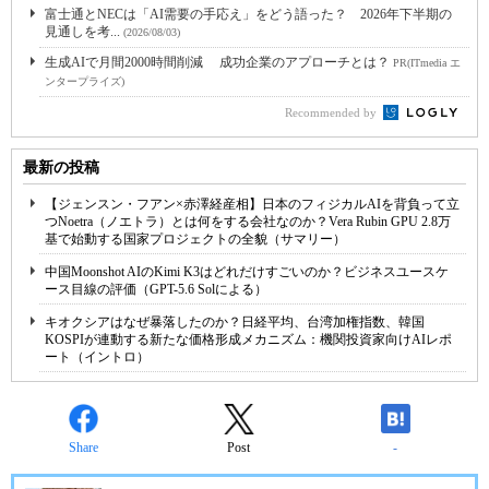
富士通とNECは「AI需要の手応え」をどう語った？ 2026年下半期の
見通しを考...
(2026/08/03)
生成AIで月間2000時間削減 成功企業のアプローチとは？
PR(ITmedia エ
ンタープライズ)
Recommended by
最新の投稿
【ジェンスン・フアン×赤澤経産相】日本のフィジカルAIを背負って立
つNoetra（ノエトラ）とは何をする会社なのか？Vera Rubin GPU 2.8万
基で始動する国家プロジェクトの全貌（サマリー）
中国Moonshot AIのKimi K3はどれだけすごいのか？ビジネスユースケ
ース目線の評価（GPT-5.6 Solによる）
キオクシアはなぜ暴落したのか？日経平均、台湾加権指数、韓国
KOSPIが連動する新たな価格形成メカニズム：機関投資家向けAIレポ
ート（イントロ）
Share
Post
-