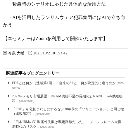
・緊急時のシナリオに応じた具体的な活用方法
・AIを活用したランサムウェア犯罪集団にはAIで立ち向
かう
【本セミナーはZoomを利用して開催いたします】
今泉 大輔
2025/10/21 01:53:42
関連記事＆ブログエントリー
FDEとは何か（連載第1回）／従来のSEと、何が決定的に違うのか
(2026/
08/03)
2027年メモリ市場展望：DRAM供給不足の長期化とNAND Flash供給緩
和...
(2026/08/08)
「FDE」を化粧まわしにするな／30年前の「ソリューション」と同じ轍
（連載第2回...
(2026/08/04)
「日本IBMのNHK案件失敗は既定路線だった」 メインフレーム大撤
退時代のリスク...
(2026/08/06)