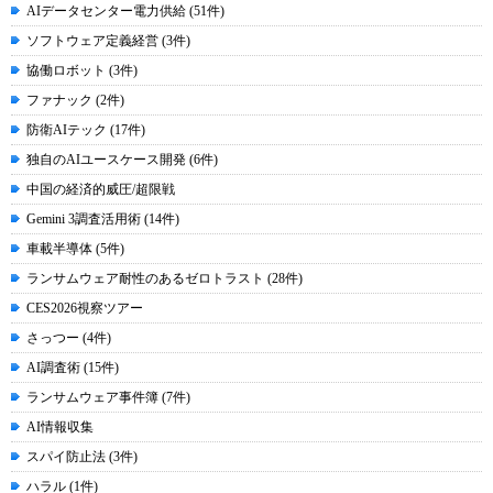
AIデータセンター電力供給 (51件)
ソフトウェア定義経営 (3件)
協働ロボット (3件)
ファナック (2件)
防衛AIテック (17件)
独自のAIユースケース開発 (6件)
中国の経済的威圧/超限戦
Gemini 3調査活用術 (14件)
車載半導体 (5件)
ランサムウェア耐性のあるゼロトラスト (28件)
CES2026視察ツアー
さっつー (4件)
AI調査術 (15件)
ランサムウェア事件簿 (7件)
AI情報収集
スパイ防止法 (3件)
ハラル (1件)