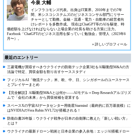
今泉 大輔
インフラコモンズ代表。出身はIT業界。2010年までの7年
間、米シスコシステムズのビジネスコンサル部門にリサー
チャーとして勤務。金融・流通・電力・自動車の経営者向
けレポートを多数作成。 現在はChatGPT等のAIを駆使、時
価総額を上げなければならない上場企業の社長を助ける方策に注力。
Facebook「ChatGPTのビジネス活用を探っていく勉強会」管理人（2023年6
月〜）。
» 詳しいプロフィール
最近のエントリー
三菱電機が買収すべきウクライナの防衛テック企業3社をAI駆動型M&Aの方
法論で特定、買収金額を割り出すケーススタディ
フィジカルAI「物流テック」米、欧、中、日、シンガポールのユースケース
とプレイヤーまとめ
【完全解説】AI駆動型M&Aとは何か――AIモデル＋Deep Researchアルゴリズ
ムで「会社の未来」から買収候補を逆算する
スペースXの宇宙AIデータセンター用衛星Starmind（最終的に百万基規模）に
はNVIDIAのVera Rubin NVL72が搭載される！
防衛白書26年版：ウクライナ戦争が日本の自衛隊に教えた「新しい戦い方」
とは？
ウクライナの最新ドローン戦術と日本企業の参入余地：エッジAI搭載ドロー