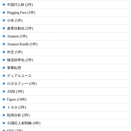
中国IT人材 (2件)
Hugging Face (1件)
小米 (1件)
倉庫自動化 (2件)
Amazon (1件)
Amazon Kindle (1件)
外交 (1件)
物流効率化 (2件)
軍事転用
デュアルユース
ロボタクシー (1件)
AMR (3件)
Figure (14件)
トヨタ (3件)
戦局分析 (2件)
AI適応人材戦略 (4件)
SDV (7件)