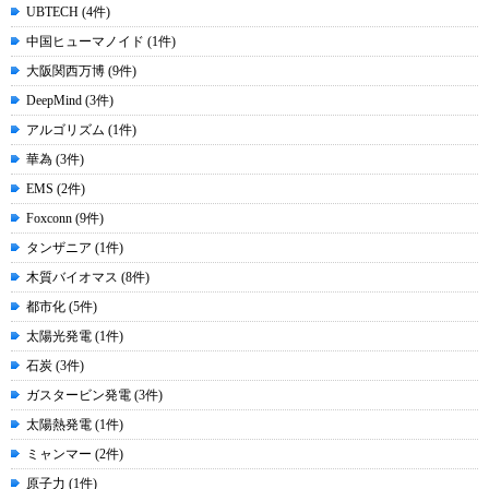
UBTECH (4件)
中国ヒューマノイド (1件)
大阪関西万博 (9件)
DeepMind (3件)
アルゴリズム (1件)
華為 (3件)
EMS (2件)
Foxconn (9件)
タンザニア (1件)
木質バイオマス (8件)
都市化 (5件)
太陽光発電 (1件)
石炭 (3件)
ガスタービン発電 (3件)
太陽熱発電 (1件)
ミャンマー (2件)
原子力 (1件)