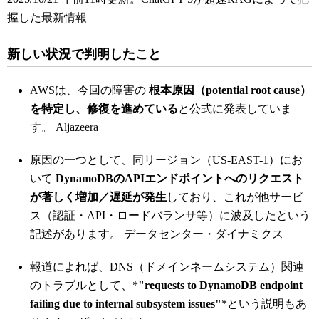
握した最新情報
新しい状況で判明したこと
AWSは、今回の障害の
根本原因（potential root cause）
を特定し、修復を進めている
と公式に発表していま
す。
Aljazeera
原因の一つとして、同リージョン（US-EAST-1）にお
いて
DynamoDBのAPIエンドポイントへのリクエスト
が著しく増加／遅延が発生
しており、これが他サービ
ス（認証・API・ロードバランサ等）に波及したという
記述があります。
データセンター・ダイナミクス
報道によれば、DNS（ドメインネームシステム）関連
のトラブルとして、*
"requests to DynamoDB endpoint
failing due to internal subsystem issues"
*という説明もあ