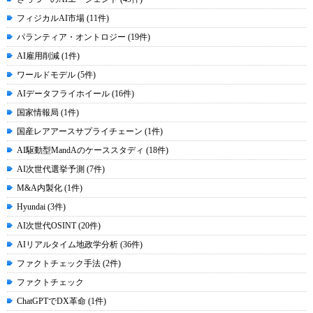
フィジカルAI市場 (11件)
パランティア・オントロジー (19件)
AI雇用削減 (1件)
ワールドモデル (5件)
AIデータフライホイール (16件)
国家情報局 (1件)
国産レアアースサプライチェーン (1件)
AI駆動型MandAのケーススタディ (18件)
AI次世代選挙予測 (7件)
M&A内製化 (1件)
Hyundai (3件)
AI次世代OSINT (20件)
AIリアルタイム地政学分析 (36件)
ファクトチェック手法 (2件)
ファクトチェック
ChatGPTでDX革命 (1件)