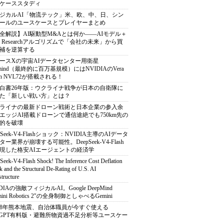
ケーススタディ
ジカルAI「物流テック」米、欧、中、日、シン
ールのユースケースとプレイヤーまとめ
全解説】AI駆動型M&Aとは何か――AIモデル＋
ep Researchアルゴリズムで「会社の未来」から買
補を逆算する
ースXの宇宙AIデータセンター用衛星
armind（最終的に百万基規模）にはNVIDIAのVera
bin NVL72が搭載される！
白書26年版：ウクライナ戦争が日本の自衛隊に
た「新しい戦い方」とは？
ライナの最新ドローン戦術と日本企業の参入余
エッジAI搭載ドローンで通信途絶でも750km先の
的を破壊
pSeek-V4-Flashショック：NVIDIA主導のAIデータ
ター業界が崩壊する可能性。DeepSeek-V4-Flash
現した格安AIエージェントの経済学
Seek-V4-Flash Shock! The Inference Cost Deflation
 and the Structural De-Rating of U.S. AI
structure
DIAの強敵フィジカルAI。Google DeepMind
mini Robotics 2"の全身制御としゃべるGemini
8年熊本地震、自治体職員が今すぐ使える
atGPT有料版・避難所物資過不足分析等ユースケー