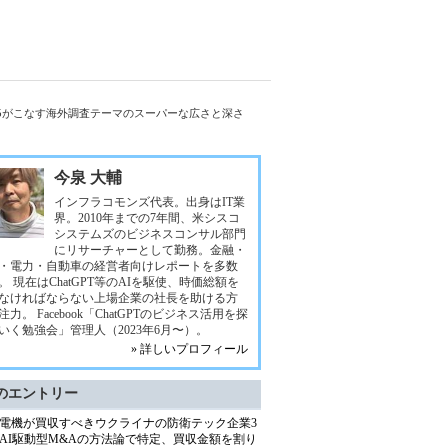
T 5がこなす海外調査テーマのスーパーな広さと深さ
今泉 大輔
インフラコモンズ代表。出身はIT業
界。2010年までの7年間、米シスコ
システムズのビジネスコンサル部門
にリサーチャーとして勤務。金融・
・電力・自動車の経営者向けレポートを多数
。 現在はChatGPT等のAIを駆使、時価総額を
なければならない上場企業の社長を助ける方
注力。 Facebook「ChatGPTのビジネス活用を探
いく勉強会」管理人（2023年6月〜）。
» 詳しいプロフィール
のエントリー
電機が買収すべきウクライナの防衛テック企業3
AI駆動型M&Aの方法論で特定、買収金額を割り