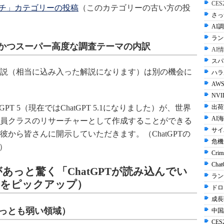
CE
サーチ」カテゴリーの投稿
（このカテゴリーの古い方の投
さっ
AI調
ラン
門的かつスーパー高度な調査テーマの内訳
AI
スパ
説（相当に込み入った解説になります）は別の機会に
ハラル
AWS
NVI
出荷
T 5（現在ではChatGPT 5.1になりました）が、世界
AI
員クラスのリサーチャーとして作成することができる
サイ
から皆さんに開示していただきます。（ChatGPTの
危機
）
Crim
Cha
あっと驚く「ChatGPTが読み込んでい
ラン
のをピックアップ）
ドロ
成長
っとも弱い領域）
中国
CES2