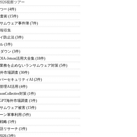
S2026視察ツアー
つー (4件)
査術 (15件)
サムウェア事件簿 (7件)
情報収集
イ防止法 (3件)
 (1件)
ダウン (3件)
DIA-Jetson活用大全集 (18件)
業務を止めないランサムウェア対策 (5件)
海外市場調査 (30件)
バーセキュリティAI (2件)
管理AI活用 (4件)
sonCollective対策 (1件)
tGPT海外市場調査 (1件)
サムウェア被害 (15件)
ーン軍事利用 (5件)
戦略 (1件)
語リサーチ (1件)
026 (3件)