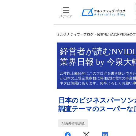
メディア
オルタナティブ・ブログ
>
経営者が読むNVIDIAのフィ
経営者が読むNVIDI
業界日報 by 今泉大
20年以上断続的にこのブログを書き継いできた
が日本の上場企業多数に時価総額増大の事業機
ネタは無限にあります。何卒よろしくお願い
日本のビジネスパーソンが
調査テーマのスーパーな
AI海外市場調査