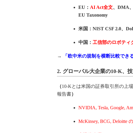
EU：
AI Act全文
、DMA、D
EU Taxonomy
米国：NIST CSF 2.0
中国：
工信部のロボティ
→
「欧中米の規制を横断比較でき
2.
グローバル大企業の10-K、
（
10-Kとは米国の証券取引所の上
報告書
）
NVIDIA, Tesla, Google, Am
McKinsey, BCG, Deloi