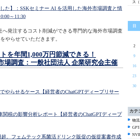
ス（
した】：SSKセミナー AI を活用した海外市場調査と情
:00～11:30
日
会社へ発注するコスト削減ができる専門的な海外市場調査
ーをやらせていただきます。
2
を年間1,000万円節減できる！
9
海外市場調査：一般社団法人 企業研究会主催
16
23
30
でやらせるケース【経営者のChatGPTディープリサー
カテ
動車関税の影響分析レポート【経営者のChatGPTディープ
物流
GPT-
NV
万円超。フェムテック系菌活ドリンク販促の仮提案書作成