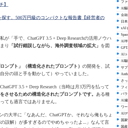
ファ
ーチ】
AI
金融
を探す。500万円級のコンパクトな報告書【経営者の
日本
xAI 
Spac
、ChatGPT 3.5 + Deep Researchの活用ノウハ
AI半
まり
「試行錯誤しながら、海外調査領域の拡大」
を図
GPT-
AI
AI
ロンプト」（構造化されたプロンプト）
の開発を、試
サプ
自分の頭と手を動かして）やっていました。
Anth
さっ
ChatGPT 3.5 + Deep Research（当時は月3万円を払って
フィ
パラ
をさせるための構造化されたプロンプトです。
ある種
AI雇
っても過言ではありません。
ワー
AI
ソンの大半に「なあんだ、ChatGPTか。それなら俺もちょ
国家
の誤解）が多すぎるのでやめちゃったよ...」なんて言
国産