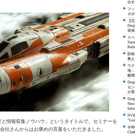
出す
フィ
ガポ
【完
De
収候
スペ
St
Ru
防衛
教え
ウク
地：
敵標
Dee
セン
が実
Deep
Shock
Infra
NVI
"Ge
調査と情報収集ノウハウ」というタイトルで、セミナーを
令和
会社さんからはお褒めの言葉をいただきました。
Ch