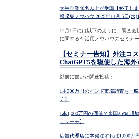
大手企業40名以上が受講【終了しま
報収集ノウハウ 2025年11月 5日(水)10
12月1日には以下のように、調査
に関するAI活用ノウハウのセミナ
【セミナー告知】外注コスト
ChatGPT5を駆使した
以前に書いた関連投稿：
1本300万円のインド市場調査を一晩
チ】
1本1,000万円の価値？米国25%自
リサーチ】
広告代理店に本発注すれば1,000