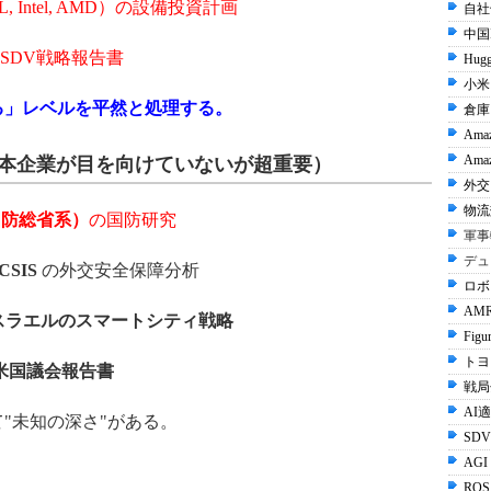
, Intel, AMD）の設備投資計画
自社
中国I
DのSDV戦略報告書
Hugg
小米 
る」レベルを平然と処理する。
倉庫
Ama
Amaz
本企業が目を向けていないが超重要）
外交 
物流
（米国防総省系）
の国防研究
軍事
デュ
 CSIS
の外交安全保障分析
ロボ
AMR
/ イスラエルのスマートシティ戦略
Figu
トヨタ
米国議会報告書
戦局
AI
"未知の深さ"がある。
SDV
AGI
ROS 