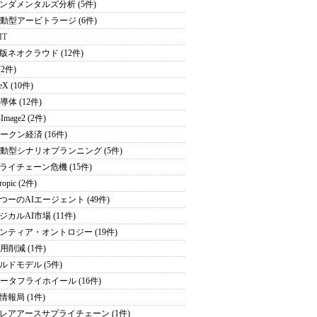
ンダメンタルズ分析 (5件)
駆動型アービトラージ (6件)
IT
版ネオクラウド (12件)
(2件)
eX (10件)
導体 (12件)
Image2 (2件)
トークン経済 (16件)
駆動型シナリオプランニング (5件)
ライチェーン危機 (15件)
ropic (2件)
つーのAIエージェント (49件)
ジカルAI市場 (11件)
ンティア・オントロジー (19件)
用削減 (1件)
ルドモデル (5件)
データフライホイール (16件)
情報局 (1件)
レアアースサプライチェーン (1件)