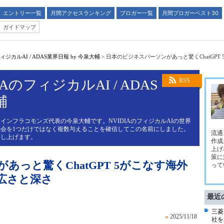
エントリー一覧
月間アクセスランキング
ブロガー一覧
月間ブロガーベスト30
ガイドマップ
ジカルAI / ADAS業界日報 by 今泉大輔
>
日本のビジネスパーソンがあっと驚くChatGP
AのフィジカルAI / ADAS
RSS
輔
インフラコモンズ代表の今泉大輔です。NVIDIAのフィジカルAIの世界
会を1つだけではなく複数与えることを確信してこの名前にしました。
流通
申し上げます。
作成
上げ
策に
あっと驚くChatGPT 5がこなす海外
って
広さと深さ
最近
三菱
»
2025/11/18
社を