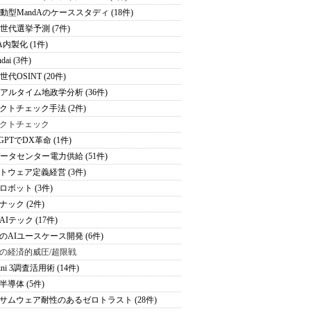
駆動型MandAのケーススタディ (18件)
次世代選挙予測 (7件)
A内製化 (1件)
dai (3件)
世代OSINT (20件)
リアルタイム地政学分析 (36件)
クトチェック手法 (2件)
クトチェック
tGPTでDX革命 (1件)
データセンター電力供給 (51件)
トウェア定義経営 (3件)
ロボット (3件)
ナック (2件)
Iテック (17件)
のAIユースケース開発 (6件)
の経済的威圧/超限戦
ini 3調査活用術 (14件)
半導体 (5件)
サムウェア耐性のあるゼロトラスト (28件)