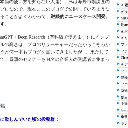
本当の使い方を知らない人達）、私は海外市場調査の
AI
いるプロなので、現在ここのブログで公開しているような
AI
あることがよくわかって、
継続的にユースケース開発、
M&
す。
Hyun
AI次
PT + Deep Research（有料版で使えます）にインプ
AI
ルの高さは、プロのリサーチャーだったからこそわか
ファ
ファ
うと何十本もブログを書いてきましたが...。果たして
Cha
て、冒頭のセミナーも44名の企業人の受講者に集まっ
AI
ソフ
協働
ファ
防衛A
独自
中国
投稿
Gem
車載
に勤しんでいた頃の投稿群：
ラン