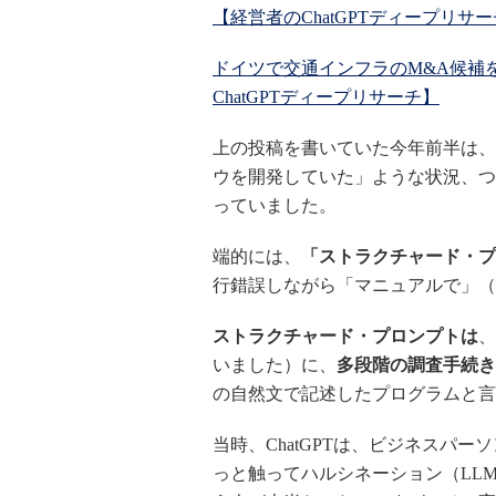
【経営者のChatGPTディープリサ
ドイツで交通インフラのM&A候補
ChatGPTディープリサーチ】
上の投稿を書いていた今年前半は、私が「手で
ウを開発していた」ような状況、つ
っていました。
端的には、
「ストラクチャード・プ
行錯誤しながら「マニュアルで」（
ストラクチャード・プロンプトは
、
いました）に、
多段階の調査手続き
の自然文で記述したプログラムと言
当時、ChatGPTは、ビジネスパー
っと触ってハルシネーション（LLM