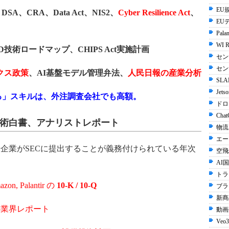
EU規
SA、CRA、Data Act、NIS2、
Cyber Resilience Act
、
EU
Palan
WI R
、DoD技術ロードマップ、CHIPS Act実施計画
セン
セン
クス政策
、AI基盤モデル管理弁法、
人民日報の産業分析
SLA
Jets
る」スキルは、外注調査会社でも高額。
ドロ
Chat
技術白書、アナリストレポート
物流
エー
場企業がSECに提出することが義務付けられている年次
空飛
AI国
トラ
azon, Palantir の
10-K / 10-Q
ブラ
新商
tte の業界レポート
動画生
Veo3