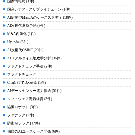
国家情報局 (1件)
国産レアアースサプライチェーン (1件)
AI駆動型MandAのケーススタディ (18件)
AI次世代選挙予測 (7件)
M&A内製化 (1件)
Hyundai (3件)
AI次世代OSINT (20件)
AIリアルタイム地政学分析 (36件)
ファクトチェック手法 (2件)
ファクトチェック
ChatGPTでDX革命 (1件)
AIデータセンター電力供給 (51件)
ソフトウェア定義経営 (3件)
協働ロボット (3件)
ファナック (2件)
防衛AIテック (17件)
独自のAIユースケース開発 (6件)