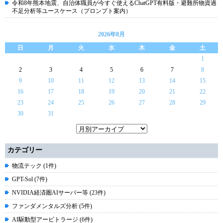
令和8年熊本地震、自治体職員が今すぐ使えるChatGPT有料版・避難所物資過
不足分析等ユースケース（プロンプト案内）
2026年8月
日
月
火
水
木
金
土
1
2
3
4
5
6
7
8
9
10
11
12
13
14
15
16
17
18
19
20
21
22
23
24
25
26
27
28
29
30
31
カテゴリー
物流テック (1件)
GPT-Sol (7件)
NVIDIA経済圏AIサーバー等 (23件)
ファンダメンタルズ分析 (5件)
AI駆動型アービトラージ (6件)