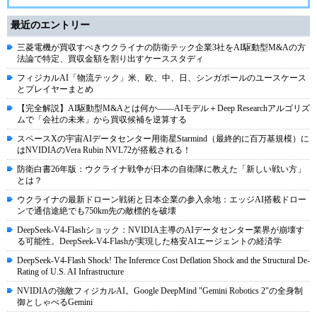
最近のエントリー
三菱電機が買収すべきウクライナの防衛テック企業3社をAI駆動型M&Aの方
法論で特定、買収金額を割り出すケーススタディ
フィジカルAI「物流テック」米、欧、中、日、シンガポールのユースケース
とプレイヤーまとめ
【完全解説】AI駆動型M&Aとは何か――AIモデル＋Deep Researchアルゴリズ
ムで「会社の未来」から買収候補を逆算する
スペースXの宇宙AIデータセンター用衛星Starmind（最終的に百万基規模）に
はNVIDIAのVera Rubin NVL72が搭載される！
防衛白書26年版：ウクライナ戦争が日本の自衛隊に教えた「新しい戦い方」
とは？
ウクライナの最新ドローン戦術と日本企業の参入余地：エッジAI搭載ドロー
ンで通信途絶でも750km先の敵標的を破壊
DeepSeek-V4-Flashショック：NVIDIA主導のAIデータセンター業界が崩壊す
る可能性。DeepSeek-V4-Flashが実現した格安AIエージェントの経済学
DeepSeek-V4-Flash Shock! The Inference Cost Deflation Shock and the Structural De-
Rating of U.S. AI Infrastructure
NVIDIAの強敵フィジカルAI。Google DeepMind "Gemini Robotics 2"の全身制
御としゃべるGemini