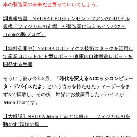
本の製造業の未来だと言っていいでしょう。
調査報告書：NVIDIA CEOジェンセン・フアンの50兆ドル
規模「フィジカルAI市場」が製造業に与えるインパクト
（noteの弊ブログ）
【無料公開中】NVIDIAロボティクス技術スタックを活用し
て産業ロボット/ヒト型ロボット/倉庫内自律搬送ロボットを
開発する手順
そういう彼が今年8月、「
時代を変えるAIエッジコンピュー
タ・デバイスだよ」
という含みを持たせたティーザーをま
ずXで拡散し、その後、世界にお披露目したデバイスが
Jetson Thorです。
【大解説】NVIDIA Jetson Thorとは何か ― フィジカルAIを
動かす"現場の脳" ―