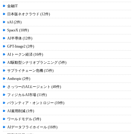
金融IT
日本版ネオクラウド (12件)
xAI (2件)
SpaceX (10件)
AI半導体 (12件)
GPT-Image2 (2件)
AIトークン経済 (16件)
AI駆動型シナリオプランニング (5件)
サプライチェーン危機 (15件)
Anthropic (2件)
さっつーのAIエージェント (49件)
フィジカルAI市場 (11件)
パランティア・オントロジー (19件)
AI雇用削減 (1件)
ワールドモデル (5件)
AIデータフライホイール (16件)