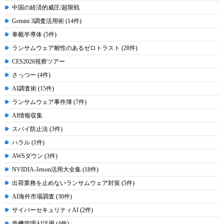
中国の経済的威圧/超限戦
Gemini 3調査活用術 (14件)
車載半導体 (5件)
ランサムウェア耐性のあるゼロトラスト (28件)
CES2026視察ツアー
さっつー (4件)
AI調査術 (15件)
ランサムウェア事件簿 (7件)
AI情報収集
スパイ防止法 (3件)
ハラル (1件)
AWSダウン (3件)
NVIDIA-Jetson活用大全集 (18件)
出荷業務を止めないランサムウェア対策 (5件)
AI海外市場調査 (30件)
サイバーセキュリティAI (2件)
危機管理AI活用 (4件)