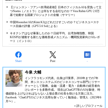
【ジェンスン・フアン×赤澤経産相】日本のフィジカルAIを背負って立
つNoetra（ノエトラ）とは何をする会社なのか？Vera Rubin GPU 2.8万
基で始動する国家プロジェクトの全貌（サマリー）
中国Moonshot AIのKimi K3はどれだけすごいのか？ビジネスユースケ
ース目線の評価（GPT-5.6 Solによる）
キオクシアはなぜ暴落したのか？日経平均、台湾加権指数、韓国
KOSPIが連動する新たな価格形成メカニズム：機関投資家向けAIレポ
ート（イントロ）
Share
Post
-
今泉 大輔
インフラコモンズ代表。出身はIT業界。2010年までの7年
間、米シスコシステムズのビジネスコンサル部門にリサー
チャーとして勤務。金融・流通・電力・自動車の経営者向
けレポートを多数作成。 現在はChatGPT等のAIを駆使、時
価総額を上げなければならない上場企業の社長を助ける方策に注力。
Facebook「ChatGPTのビジネス活用を探っていく勉強会」管理人（2023年6
月〜）。
» 詳しいプロフィール