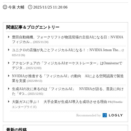
今泉 大輔
2025/11/25 11:20:06
関連記事＆ブログエントリー
豊田自動織機、フォークリフトが物流現場の主役AIになる日：NVIDIA
フィジカル...
(2025/11/24)
ユニクロの店舗が丸ごとフィジカルAIになる！：NVIDIA Jetson Tho...
(2
025/11/26)
アクセンチュアの「フィジカルAIオーケストレーター」はOmniverseで
デジタ...
(2025/12/03)
NVIDIAが推進する「フィジカルAI」の動向 AIによる空間認識で製造
業を支援
(2025/09/13)
生成AIの次に来るのは「フィジカルAI」 NVIDIAが語る、普及に向け
た「4つ...
(2025/12/05)
大阪ガスに学ぶ！ 大手企業が生成AI導入を成功させる理由
PR(ITmedia
エンタープライズ)
Recommended by
最新の投稿