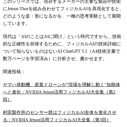
このシリーズでは、現存するメーカーの主要な製品や技術
にJetson Thorを組み合わせてフィジカルAIを具現化すると、
どのような姿・形になるかを、一種の思考実験として展開
しています。
現代は「AIのことはAIに聞け」という時代ですから、技術
的な正確性を担保するために、フィジカルAIの技術詳細に
ついて知らないものはないAI ChatGPT 5.1（A4技術文書で
数万ページを学習済み）に分析させ、書かせます。
関連投稿：
ヤマハ発動機、産業ドローンが"現場を理解し動く"知能体
へと進化：NVIDIA Jetson活用フィジカルAI大全集（第2
回）
村田製作所のセンサー群はフィジカルAI全体を進化させ
る：NVIDIA Jetson活用フィジカルAI大全集（第3回）