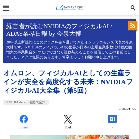
経営者が読むNVIDIAのフィジカルAI /
ADAS業界日報 by 今泉大輔
20年以上断続的にこのブログを書き継いできたインフラコモンズ代表の今泉
大輔です。NVIDIAのフィジカルAIの世界が日本の上場企業多数に時価総額
増大の事業機会を1つだけではなく複数与えることを確信してこの名前にし
ました。ネタは無限にあります。何卒よろしくお願い申し上げます。
オムロン、フィジカルAIとしての生産ラ
インが安全を高度化する未来：NVIDIAフ
ィジカルAI大全集（第5回）
NVIDIA-Jetson活用大全集
»
2025/11/25
Share
Post
-