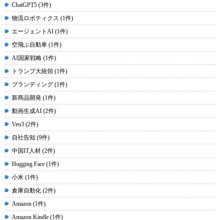
ChatGPT5 (3件)
物流ロボティクス (1件)
エージェントAI (1件)
空飛ぶ自動車 (1件)
AI国家戦略 (1件)
トランプ大統領 (1件)
ブランディング (1件)
新商品開発 (1件)
動画生成AI (2件)
Veo3 (2件)
自社告知 (9件)
中国IT人材 (2件)
Hugging Face (1件)
小米 (1件)
倉庫自動化 (2件)
Amazon (1件)
Amazon Kindle (1件)