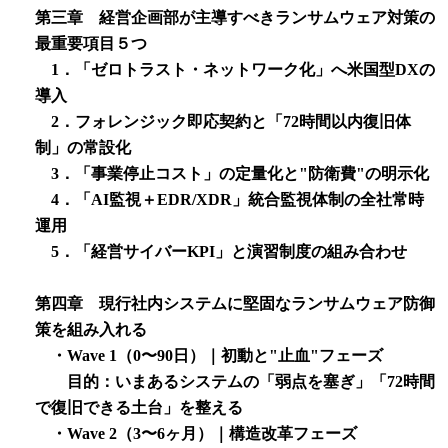
第三章 経営企画部が主導すべきランサムウェア対策の
最重要項目５つ
1．「ゼロトラスト・ネットワーク化」へ米国型DXの
導入
2．フォレンジック即応契約と「72時間以内復旧体
制」の常設化
3．「事業停止コスト」の定量化と"防衛費"の明示化
4．「AI監視＋EDR/XDR」統合監視体制の全社常時
運用
5．「経営サイバーKPI」と演習制度の組み合わせ
第四章 現行社内システムに堅固なランサムウェア防御
策を組み入れる
・Wave 1（0〜90日）｜初動と"止血"フェーズ
目的：いまあるシステムの「弱点を塞ぎ」「72時間
で復旧できる土台」を整える
・Wave 2（3〜6ヶ月）｜構造改革フェーズ