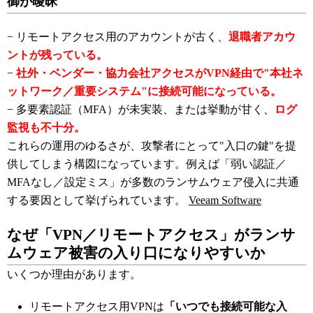
御が曖昧
− リモートアクセス用のアカウントが古く、
退職者アカウ
ントが残っている。
−
社外・ベンダー・協力会社アクセスがVPN経由で"本社ネ
ットワーク／重要システム"に接続可能になっている。
− 多要素認証（MFA）が未実装、または挙動が甘く、
ログ
監視も不十分。
これらの運用のゆるさが、攻撃者にとって"入口の鍵"を提
供してしまう構図になっています。例えば「弱い認証／
MFAなし／設定ミス」が多数のランサムウェア侵入に共通
する要因として挙げられています。
Veeam Software
なぜ「VPN／リモートアクセス」がランサ
ムウェア被害の入り口になりやすいか
いくつか理由があります。
リモートアクセス用VPNは
「いつでも接続可能な入