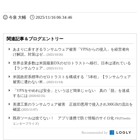
今泉 大輔
2025/11/16 06:34:46
関連記事＆ブログエントリー
あまりに多すぎるランサムウェア被害「VPNからの侵入」を経営者向
け解説。対策はゼ...
(2025/10/26)
世界企業多数は米国最新DXのゼロトラストへ移行。日本は遅れている
【ランサムウェア...
(2025/11/11)
米国政府系標準のゼロトラストを構成する「5本柱」【ランサムウェア
被害に遭わない米...
(2025/11/14)
「VPNをやめれば安全」というほど簡単じゃない 真の「脱」を達成
するには
(2026/02/25)
美濃工業のランサムウェア被害 正規ID悪用で侵入され300GBの流出を
確認
(2025/11/07)
既存ツールは捨てない！ アプリ連携で防ぐ情報のサイロ化
PR(ITmedia
エンタープライズ)
Recommended by