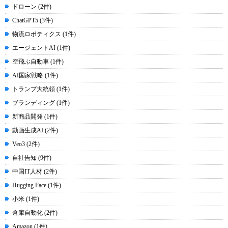
ドローン (2件)
ChatGPT5 (3件)
物流ロボティクス (1件)
エージェントAI (1件)
空飛ぶ自動車 (1件)
AI国家戦略 (1件)
トランプ大統領 (1件)
ブランディング (1件)
新商品開発 (1件)
動画生成AI (2件)
Veo3 (2件)
自社告知 (9件)
中国IT人材 (2件)
Hugging Face (1件)
小米 (1件)
倉庫自動化 (2件)
Amazon (1件)