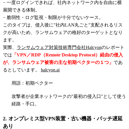
− 一度ログインできれば、社内ネットワーク内を自由に横
展開できる体制。
− 脆弱性・ログ監視・制限が十分でないケース。
このタイプは、侵入後に"社内LAN丸ごと"支配されるリス
クが高いため、ランサムウェアの格好のターゲットとなり
ます。
実際、
ランサムウェア対策技術専門会社Halcyon
のレポート
では
「VPN／RDP（Remote Desktop Protocol）経由の侵入
が、ランサムウェア被害の主な初期ベクターの１つ」
であ
るとしています。
halcyon.ai
用語：初期ベクター
攻撃者が企業ネットワークの"最初の侵入口"として使う
経路・手口。
2. オンプレミス型VPN装置・古い機器・パッチ遅延
あり