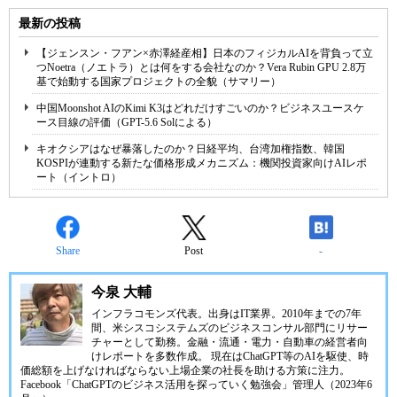
最新の投稿
【ジェンスン・フアン×赤澤経産相】日本のフィジカルAIを背負って立
つNoetra（ノエトラ）とは何をする会社なのか？Vera Rubin GPU 2.8万
基で始動する国家プロジェクトの全貌（サマリー）
中国Moonshot AIのKimi K3はどれだけすごいのか？ビジネスユースケ
ース目線の評価（GPT-5.6 Solによる）
キオクシアはなぜ暴落したのか？日経平均、台湾加権指数、韓国
KOSPIが連動する新たな価格形成メカニズム：機関投資家向けAIレポ
ート（イントロ）
Share
Post
-
今泉 大輔
インフラコモンズ代表。出身はIT業界。2010年までの7年
間、米シスコシステムズのビジネスコンサル部門にリサー
チャーとして勤務。金融・流通・電力・自動車の経営者向
けレポートを多数作成。 現在はChatGPT等のAIを駆使、時
価総額を上げなければならない上場企業の社長を助ける方策に注力。
Facebook「ChatGPTのビジネス活用を探っていく勉強会」管理人（2023年6