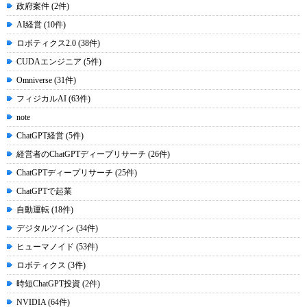
政府案件 (2件)
AI経営 (10件)
ロボティクス2.0 (38件)
CUDAエンジニア (5件)
Omniverse (31件)
フィジカルAI (63件)
note
ChatGPT経営 (5件)
経営者のChatGPTディープリサーチ (26件)
ChatGPTディープリサーチ (25件)
ChatGPTで起業
自動運転 (18件)
デジタルツイン (34件)
ヒューマノイド (53件)
ロボティクス (3件)
時短ChatGPT投資 (2件)
NVIDIA (64件)