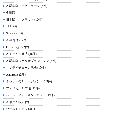
AI駆動型アービトラージ (6件)
金融IT
日本版ネオクラウド (12件)
xAI (2件)
SpaceX (10件)
AI半導体 (12件)
GPT-Image2 (2件)
AIトークン経済 (16件)
AI駆動型シナリオプランニング (5件)
サプライチェーン危機 (15件)
Anthropic (2件)
さっつーのAIエージェント (49件)
フィジカルAI市場 (11件)
パランティア・オントロジー (19件)
AI雇用削減 (1件)
ワールドモデル (5件)