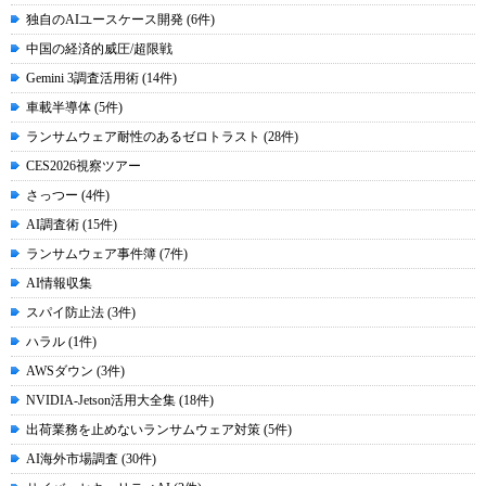
独自のAIユースケース開発 (6件)
中国の経済的威圧/超限戦
Gemini 3調査活用術 (14件)
車載半導体 (5件)
ランサムウェア耐性のあるゼロトラスト (28件)
CES2026視察ツアー
さっつー (4件)
AI調査術 (15件)
ランサムウェア事件簿 (7件)
AI情報収集
スパイ防止法 (3件)
ハラル (1件)
AWSダウン (3件)
NVIDIA-Jetson活用大全集 (18件)
出荷業務を止めないランサムウェア対策 (5件)
AI海外市場調査 (30件)