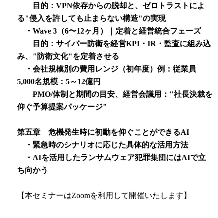
目的：VPN依存からの脱却と、ゼロトラストによ
る"侵入を許しても止まらない構造"の実現
・Wave 3（6〜12ヶ月）｜定着と経営統合フェーズ
目的：サイバー防衛を経営KPI・IR・監査に組み込
み、"防衛文化"を定着させる
・会社規模別の費用レンジ（初年度）例：従業員
5,000名規模：5～12億円
PMO/体制と期間の目安、経営会議用："社長決裁を
仰ぐ予算提案パッケージ"
第五章 危機発生時に初動を仰ぐことができるAI
・緊急時のシナリオに応じた具体的な活用方法
・AIを活用したランサムウェア犯罪集団にはAIで立
ち向かう
【本セミナーはZoomを利用して開催いたします】