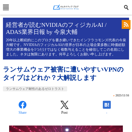
経営者が読むNVIDIAのフィジカルAI /
ADAS業界日報 by 今泉大輔
20年以上断続的にこのブログを書き継いできたインフラコモンズ代表の今泉
大輔です。NVIDIAのフィジカルAIの世界が日本の上場企業多数に時価総額
増大の事業機会を1つだけではなく複数与えることを確信してこの名前にし
ました。ネタは無限にあります。何卒よろしくお願い申し上げます。
ランサムウェア被害に遭いやすいVPNの
タイプはどれか？大解説します
ランサムウェア耐性のあるゼロトラスト
»
2025/11/16
Share
Post
-