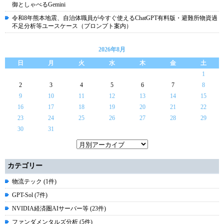
御としゃべるGemini
令和8年熊本地震、自治体職員が今すぐ使えるChatGPT有料版・避難所物資過
不足分析等ユースケース（プロンプト案内）
2026年8月
日
月
火
水
木
金
土
1
2
3
4
5
6
7
8
9
10
11
12
13
14
15
16
17
18
19
20
21
22
23
24
25
26
27
28
29
30
31
カテゴリー
物流テック (1件)
GPT-Sol (7件)
NVIDIA経済圏AIサーバー等 (23件)
ファンダメンタルズ分析 (5件)