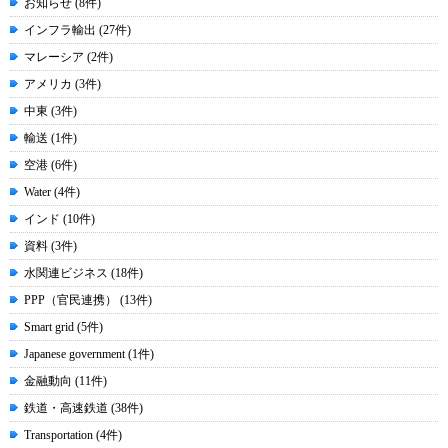
お知らせ (8件)
インフラ輸出 (27件)
マレーシア (2件)
アメリカ (3件)
中東 (3件)
輸送 (1件)
空港 (6件)
Water (4件)
インド (10件)
資料 (3件)
水関連ビジネス (18件)
PPP（官民連携） (13件)
Smart grid (5件)
Japanese government (1件)
金融動向 (11件)
鉄道・高速鉄道 (38件)
Transportation (4件)