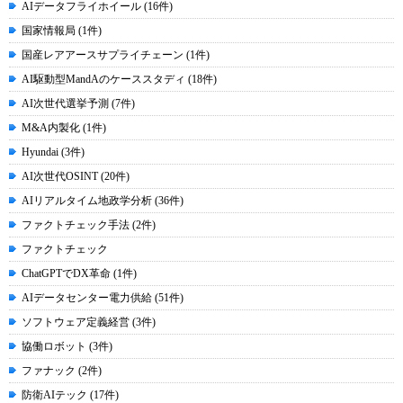
AIデータフライホイール (16件)
国家情報局 (1件)
国産レアアースサプライチェーン (1件)
AI駆動型MandAのケーススタディ (18件)
AI次世代選挙予測 (7件)
M&A内製化 (1件)
Hyundai (3件)
AI次世代OSINT (20件)
AIリアルタイム地政学分析 (36件)
ファクトチェック手法 (2件)
ファクトチェック
ChatGPTでDX革命 (1件)
AIデータセンター電力供給 (51件)
ソフトウェア定義経営 (3件)
協働ロボット (3件)
ファナック (2件)
防衛AIテック (17件)