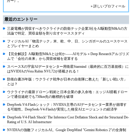
月〜）。
» 詳しいプロフィール
最近のエントリー
三菱電機が買収すべきウクライナの防衛テック企業3社をAI駆動型M&Aの方
法論で特定、買収金額を割り出すケーススタディ
フィジカルAI「物流テック」米、欧、中、日、シンガポールのユースケース
とプレイヤーまとめ
【完全解説】AI駆動型M&Aとは何か――AIモデル＋Deep Researchアルゴリズ
ムで「会社の未来」から買収候補を逆算する
スペースXの宇宙AIデータセンター用衛星Starmind（最終的に百万基規模）に
はNVIDIAのVera Rubin NVL72が搭載される！
防衛白書26年版：ウクライナ戦争が日本の自衛隊に教えた「新しい戦い方」
とは？
ウクライナの最新ドローン戦術と日本企業の参入余地：エッジAI搭載ドロー
ンで通信途絶でも750km先の敵標的を破壊
DeepSeek-V4-Flashショック：NVIDIA主導のAIデータセンター業界が崩壊す
る可能性。DeepSeek-V4-Flashが実現した格安AIエージェントの経済学
DeepSeek-V4-Flash Shock! The Inference Cost Deflation Shock and the Structural De-
Rating of U.S. AI Infrastructure
NVIDIAの強敵フィジカルAI。Google DeepMind "Gemini Robotics 2"の全身制