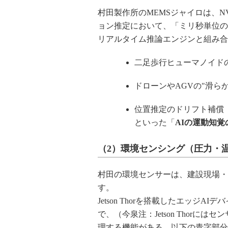
村田製作所のMEMSジャイロは、NVID
ョン推定において、「ミリ秒単位の姿勢
リアルタイム推論エンジンと組み合
二足歩行ヒューマノイド
ドローンやAGVの"滑ら
位置推定のドリフト補償
といった「
AIの運動知覚
（2）環境センシング（圧力・
村田の環境センサーは、建設現場・
す。
Jetson Thorを搭載したエッ
で、（今泉注：Jetson Thor
理する機能がある。以下の青字部分