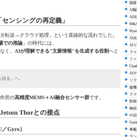
国産
AI
AI
る「センシングの再定義」
M&
Hyun
タ転送→クラウド処理」という直線的な流れでした。
AI次
場での推論
」の時代には、
AI
なく、
AIが理解できる"文脈情報"を生成する役割
へと
ファ
ファ
Cha
AI
を語る」へ。
ソフ
協働
ファ
作所の
高精度MEMS＋AI融合センサー群
です。
防衛A
独自
tson Thorとの接点
中国
Gem
／Gyro）
車載
ラン