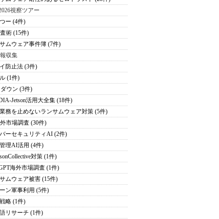
S2026視察ツアー
つー (4件)
査術 (15件)
サムウェア事件簿 (7件)
情報収集
イ防止法 (3件)
 (1件)
ダウン (3件)
DIA-Jetson活用大全集 (18件)
業務を止めないランサムウェア対策 (5件)
海外市場調査 (30件)
バーセキュリティAI (2件)
管理AI活用 (4件)
sonCollective対策 (1件)
tGPT海外市場調査 (1件)
サムウェア被害 (15件)
ーン軍事利用 (5件)
戦略 (1件)
語リサーチ (1件)