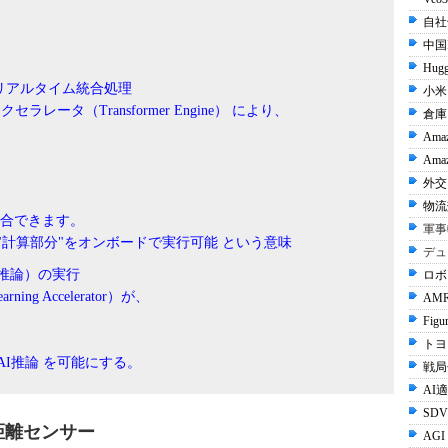
自社
中国I
。
Hugg
 によるリアルタイム統合処理
小米 
AIアクセラレータ（Transformer Engine） により、
倉庫
Ama
Amaz
外交 
物流
統合できます。
軍事
"計算部分"をオンボードで実行可能 という意味
デュ
推論）の実行
ロボ
arning Accelerator）が、
AMR
Figu
トヨタ
I推論 を可能にする。
戦局
AI
SDV
距離センサー
AGI