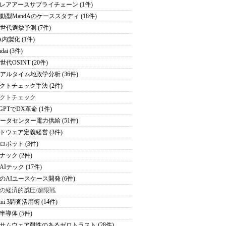
レアアースサプライチェーン (1件)
駆動型MandAのケーススタディ (18件)
次世代選挙予測 (7件)
A内製化 (1件)
dai (3件)
世代OSINT (20件)
リアルタイム地政学分析 (36件)
クトチェック手法 (2件)
クトチェック
tGPTでDX革命 (1件)
データセンター電力供給 (51件)
トウェア定義経営 (3件)
ロボット (3件)
ナック (2件)
Iテック (17件)
のAIユースケース開発 (6件)
の経済的威圧/超限戦
ini 3調査活用術 (14件)
半導体 (5件)
サムウェア耐性のあるゼロトラスト (28件)