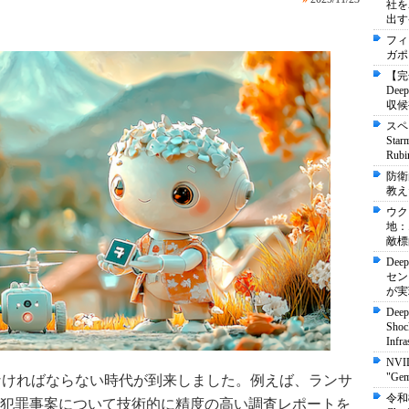
社を
出す
フィ
ガポ
【完
De
収候
スペ
St
Ru
防衛
教え
ウク
地：
敵標
Dee
セン
が実
Deep
Shock
Infra
NVI
"Ge
わなければならない時代が到来しました。例えば、ランサ
令和
犯罪事案について技術的に精度の高い調査レポートを