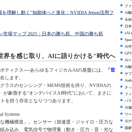
ファ
解し動く"知能体へと進化：NVIDIA Jetson活用フ
AI
金融
日本
xAI 
ン市場マップ 2025：日本の勝ち筋、中国の勝ち筋
Spac
AI半
GPT-
世界を感じ取り、AIに語りかける"時代へ
AI
AI
ボティクス──あらゆるフィジカルAIの基盤には、
「世
サプ
在します。
Anth
ラスのセンシング・MEMS技術を誇り、NVIDIAの
さっ
son Thor）が象徴する"オンデバイスAI時代"において、まさに
フィ
ートを担う存在となりつつあります。
パラ
AI雇
l Systems
ワー
AI
な機械構造」。センサー（加速度・ジャイロ・圧力な
国家
組み込み、電気信号で物理量（動き・圧力・音・光な