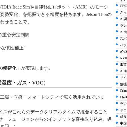
CE
IA Isaac Simや自律移動ロボット（AMR）のモーシ
さっ
変化」を把握できる精度を持ちます。Jetson Thorの
AI調
わせることで、
ラン
AI
の重心安定制御
スパ
ハラル
かな慣性補正"
AWS
NVI
出荷
の精密化
」が実現します。
AI
サイ
温湿度・ガス・VOC）
危機
Crim
工場・医療・スマートシティで広く活用されていま
Cha
ラン
ドロ
ジAIデバイスがこれらのデータをリアルタイムで統合すること
成長
にはセンサーフュージョンからのインプットを直接取り込み、処
中国
参照。）