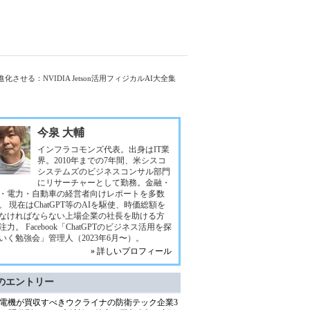
せる：NVIDIA Jetson活用フィジカルAI大全集
今泉 大輔
インフラコモンズ代表。出身はIT業
界。2010年までの7年間、米シスコ
システムズのビジネスコンサル部門
にリサーチャーとして勤務。金融・
・電力・自動車の経営者向けレポートを多数
。 現在はChatGPT等のAIを駆使、時価総額を
なければならない上場企業の社長を助ける方
注力。 Facebook「ChatGPTのビジネス活用を探
いく勉強会」管理人（2023年6月〜）。
» 詳しいプロフィール
のエントリー
電機が買収すべきウクライナの防衛テック企業3