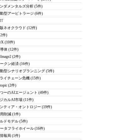
ンダメンタルズ分析 (5件)
駆動型アービトラージ (6件)
IT
版ネオクラウド (12件)
(2件)
eX (10件)
導体 (12件)
Image2 (2件)
トークン経済 (16件)
駆動型シナリオプランニング (5件)
ライチェーン危機 (15件)
ropic (2件)
つーのAIエージェント (49件)
ジカルAI市場 (11件)
ンティア・オントロジー (19件)
用削減 (1件)
ルドモデル (5件)
データフライホイール (16件)
情報局 (1件)