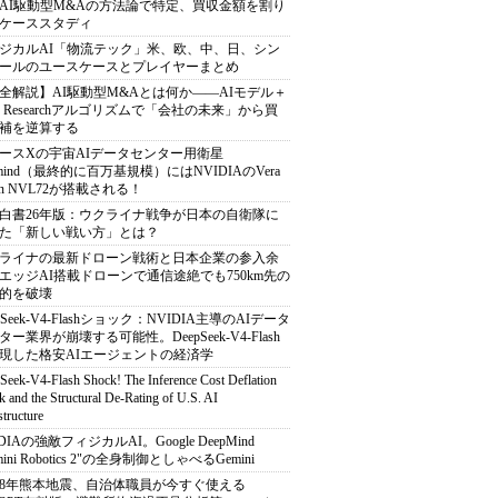
AI駆動型M&Aの方法論で特定、買収金額を割り
ケーススタディ
ジカルAI「物流テック」米、欧、中、日、シン
ールのユースケースとプレイヤーまとめ
全解説】AI駆動型M&Aとは何か――AIモデル＋
ep Researchアルゴリズムで「会社の未来」から買
補を逆算する
ースXの宇宙AIデータセンター用衛星
armind（最終的に百万基規模）にはNVIDIAのVera
bin NVL72が搭載される！
白書26年版：ウクライナ戦争が日本の自衛隊に
た「新しい戦い方」とは？
ライナの最新ドローン戦術と日本企業の参入余
エッジAI搭載ドローンで通信途絶でも750km先の
的を破壊
pSeek-V4-Flashショック：NVIDIA主導のAIデータ
ター業界が崩壊する可能性。DeepSeek-V4-Flash
現した格安AIエージェントの経済学
Seek-V4-Flash Shock! The Inference Cost Deflation
 and the Structural De-Rating of U.S. AI
structure
DIAの強敵フィジカルAI。Google DeepMind
mini Robotics 2"の全身制御としゃべるGemini
8年熊本地震、自治体職員が今すぐ使える