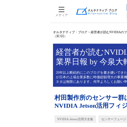
メディア
オルタナティブ・ブログ
>
経営者が読むNVIDIAのフィ
（第3回）
経営者が読むNVIDI
業界日報 by 今泉大
20年以上断続的にこのブログを書き継いできた
が日本の上場企業多数に時価総額増大の事業機
ネタは無限にあります。何卒よろしくお願い
村田製作所のセンサー群
NVIDIA Jetson活用
NVIDIA-Jetson活用大全集
センサーフュージ