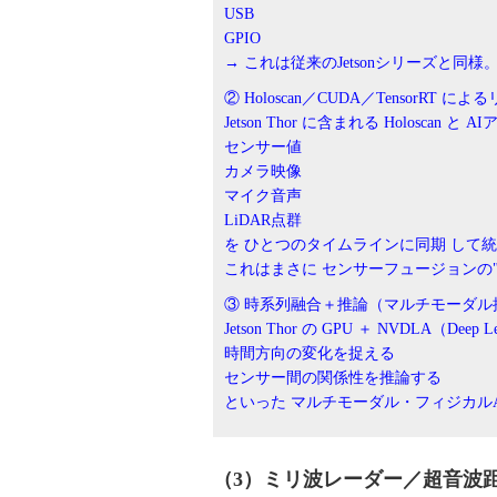
USB
GPIO
→ これは従来のJetsonシリーズと同様
② Holoscan／CUDA／TensorRT
Jetson Thor に含まれる Holoscan と 
センサー値
カメラ映像
マイク音声
LiDAR点群
を ひとつのタイムラインに同期 して
これはまさに センサーフュージョンの
③ 時系列融合＋推論（マルチモーダル
Jetson Thor の GPU ＋ NVDLA（Deep Le
時間方向の変化を捉える
センサー間の関係性を推論する
といった マルチモーダル・フィジカルA
（3）ミリ波レーダー／超音波