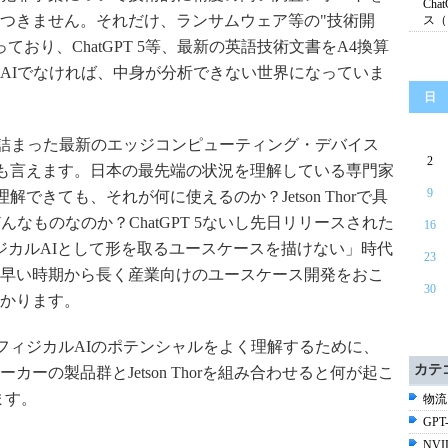
Ch
つきません。それだけ、ランサムウェア等の"技術開
ス（
ており、ChatGPT 5等、最新の英語技術文書をA4換算
AIでなければ、中身が分析できない世界になっていま
日
り詰まった最新の
エッジコンピューティング・デバイス
2
くことでも言えます。日本の最先端の状況を理解している専門家
9
は理解できても、それが何に使えるのか？Jetson Thorで具
なものなのか？ChatGPT 5ないし先日リリースされた
16
ないと「フィジカルAIとして形を取るユースケースを描けない」時代
23
早い時期から長く産業向けのユースケース開発をおこ
30
かります。
現化するフィジカルAIのポテンシャルをよく理解するために、
カテ
ーの製品群とJetson Thorを組み合わせると何が起こ
せます。
物流
GPT-
NV