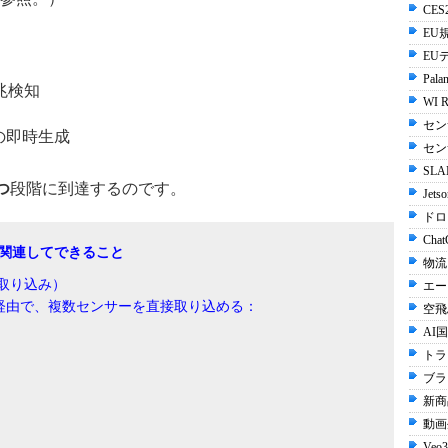
CES2
EU規
EU
Palan
兆検知
WI R
セン
の即時生成
セン
SLA
つ
段階に到達するのです。
Jets
ドロ
Chat
ョンに関連してできること
物流
取り込み）
エー
フェース経由で、複数センサーを直接取り込める：
空飛
AI国
トラ
ブラ
新商
動画生
Veo3