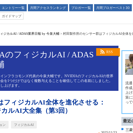
エントリー一覧
月間アクセスランキング
ブロガー一覧
月間ブロガーベスト30
ガイドマップ
ジカルAI / ADAS業界日報 by 今泉大輔
>
村田製作所のセンサー群はフィジカルAI全体を進化さ
AのフィジカルAI / ADAS
RSS
輔
インフラコモンズ代表の今泉大輔です。NVIDIAのフィジカルAIの世界
会を1つだけではなく複数与えることを確信してこの名前にしました。
流通
申し上げます。
作成
上げ
策に
はフィジカルAI全体を進化させる：
って
フィジカルAI大全集（第3回）
最近
ョン
フィジカルAI
三菱
»
2025/11/23