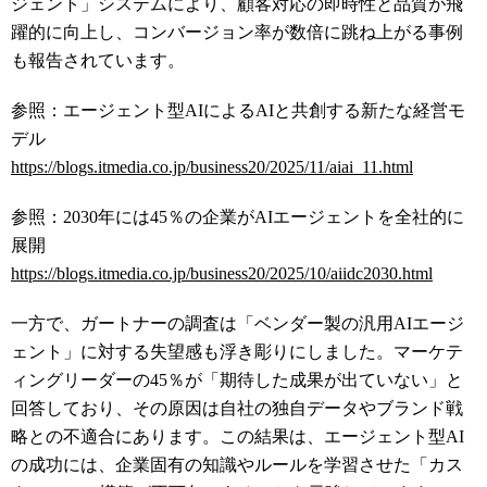
ジェント」システムにより、顧客対応の即時性と品質が飛
躍的に向上し、コンバージョン率が数倍に跳ね上がる事例
も報告されています。
参照：エージェント型AIによるAIと共創する新たな経営モ
デル
https://blogs.itmedia.co.jp/business20/2025/11/aiai_11.html
参照：2030年には45％の企業がAIエージェントを全社的に
展開
https://blogs.itmedia.co.jp/business20/2025/10/aiidc2030.html
一方で、ガートナーの調査は「ベンダー製の汎用AIエージ
ェント」に対する失望感も浮き彫りにしました。マーケテ
ィングリーダーの45％が「期待した成果が出ていない」と
回答しており、その原因は自社の独自データやブランド戦
略との不適合にあります。この結果は、エージェント型AI
の成功には、企業固有の知識やルールを学習させた「カス