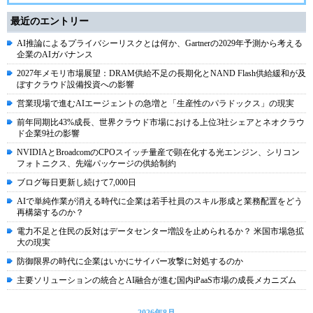
最近のエントリー
AI推論によるプライバシーリスクとは何か、Gartnerの2029年予測から考える
企業のAIガバナンス
2027年メモリ市場展望：DRAM供給不足の長期化とNAND Flash供給緩和が及
ぼすクラウド設備投資への影響
営業現場で進むAIエージェントの急増と「生産性のパラドックス」の現実
前年同期比43%成長、世界クラウド市場における上位3社シェアとネオクラウ
ド企業9社の影響
NVIDIAとBroadcomのCPOスイッチ量産で顕在化する光エンジン、シリコン
フォトニクス、先端パッケージの供給制約
ブログ毎日更新し続けて7,000日
AIで単純作業が消える時代に企業は若手社員のスキル形成と業務配置をどう
再構築するのか？
電力不足と住民の反対はデータセンター増設を止められるか？ 米国市場急拡
大の現実
防御限界の時代に企業はいかにサイバー攻撃に対処するのか
主要ソリューションの統合とAI融合が進む国内iPaaS市場の成長メカニズム