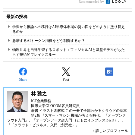
Recommended by
最新の投稿
学習から推論への移行はAI半導体市場の勢力図をどのように塗り替え
るのか
急増するAIトークン消費をどう制御するか？
物理世界を自律学習するロボット：フィジカルAIと基盤モデルがもた
らす技術的ブレイクスルー
Share
Post
-
林 雅之
ICT企業勤務
国際大学GLOCOM客員研究員
著書
イラスト図解式 この一冊で全部わかるクラウドの基本
第2版
『スマートマシン 機械が考える時代』
『オープンク
ラウド入門』
、
『オープンデータ超入門 （ともにインプレスR＆D）』
、
『「クラウド・ビジネス」入門（創元社）』
» 詳しいプロフィール