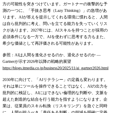
方の可能性を突きつけています。ガートナーの衝撃的な予
測の一つに、「手抜き思考（Lazy Thinking）」の急増があ
ります。AIが答えを提示してくれる環境に慣れると、人間
は自ら批判的に考え、問いを立てる能力を失っていくリス
クがあります。2027年には、AIスキルを持つことが採用の
必須条件になる一方で、AIを使わずに思考する力もまた、
希少な価値として再評価される可能性があります。
参照：AIは人間を進化させるのか、退化させるのか ―
Gartnerが示す2026年以降の戦略的展望
https://blogs.itmedia.co.jp/business20/2025/11/ai_gartner2026.html
2030年に向けて、「AIリテラシー」の定義も変わります。
それは単にツールを操作できることではなく、AIの出力を
批判的に検証し、AIにはできない倫理的な判断や、文脈を
超えた創造的な結合を行う能力を指すようになります。企
業は、従業員のスキル転換（リスキリング）を急ぐと同時
に、人間が担うべき「責任ある判断」の領域を明確に定義