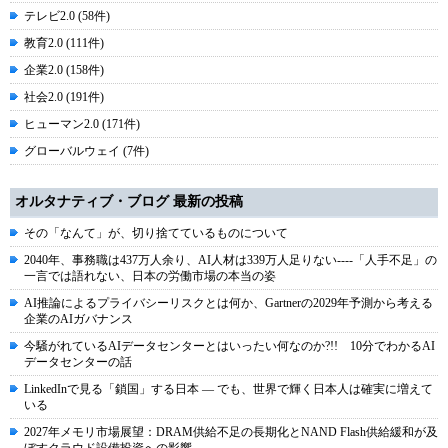
テレビ2.0 (58件)
教育2.0 (111件)
企業2.0 (158件)
社会2.0 (191件)
ヒューマン2.0 (171件)
グローバルウェイ (7件)
オルタナティブ・ブログ 最新の投稿
その「なんて」が、切り捨てているものについて
2040年、事務職は437万人余り、AI人材は339万人足りない----「人手不足」の
一言では語れない、日本の労働市場の本当の姿
AI推論によるプライバシーリスクとは何か、Gartnerの2029年予測から考える
企業のAIガバナンス
今騒がれているAIデータセンターとはいったい何なのか?!! 10分でわかるAI
データセンターの話
LinkedInで見る「鎖国」する日本 ― でも、世界で輝く日本人は確実に増えて
いる
2027年メモリ市場展望：DRAM供給不足の長期化とNAND Flash供給緩和が及