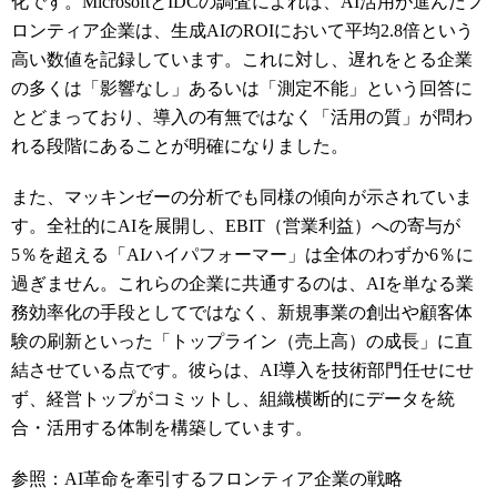
化です。MicrosoftとIDCの調査によれば、AI活用が進んだフ
ロンティア企業は、生成AIのROIにおいて平均2.8倍という
高い数値を記録しています。これに対し、遅れをとる企業
の多くは「影響なし」あるいは「測定不能」という回答に
とどまっており、導入の有無ではなく「活用の質」が問わ
れる段階にあることが明確になりました。
また、マッキンゼーの分析でも同様の傾向が示されていま
す。全社的にAIを展開し、EBIT（営業利益）への寄与が
5％を超える「AIハイパフォーマー」は全体のわずか6％に
過ぎません。これらの企業に共通するのは、AIを単なる業
務効率化の手段としてではなく、新規事業の創出や顧客体
験の刷新といった「トップライン（売上高）の成長」に直
結させている点です。彼らは、AI導入を技術部門任せにせ
ず、経営トップがコミットし、組織横断的にデータを統
合・活用する体制を構築しています。
参照：AI革命を牽引するフロンティア企業の戦略