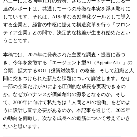
パニーによる同年11月の分析、さらにガートナーによる一
連のレポートは、共通して一つの冷徹な事実を浮き彫りに
しています。それは、AIを単なる効率化ツールとして導入
する企業と、経営の中枢に据えて構造変革を行う「フロン
ティア企業」との間で、決定的な格差が生まれ始めたとい
うことです。
本稿では、2025年に発表された主要な調査・提言に基づ
き、今年を象徴する「エージェント型AI（Agentic AI）」の
台頭、拡大するROI（投資対効果）の格差、そして組織と人
間に突きつけられた新たな課題について詳述します。なぜ
一部の企業だけがAIによる圧倒的な成長を実現できるの
か。なぜガバナンスが価値創出の源泉となるのか。そし
て、2030年に向けて私たちは「人間とAIの協働」をどのよ
うに設計し直す必要があるのか。本記事を通じて、2025年
の動向を俯瞰し、次なる成長への道筋について考えていき
たいと思います。