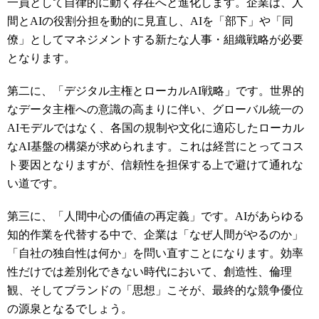
一員として自律的に動く存在へと進化します。企業は、人
間とAIの役割分担を動的に見直し、AIを「部下」や「同
僚」としてマネジメントする新たな人事・組織戦略が必要
となります。
第二に、「デジタル主権とローカルAI戦略」です。世界的
なデータ主権への意識の高まりに伴い、グローバル統一の
AIモデルではなく、各国の規制や文化に適応したローカル
なAI基盤の構築が求められます。これは経営にとってコス
ト要因となりますが、信頼性を担保する上で避けて通れな
い道です。
第三に、「人間中心の価値の再定義」です。AIがあらゆる
知的作業を代替する中で、企業は「なぜ人間がやるのか」
「自社の独自性は何か」を問い直すことになります。効率
性だけでは差別化できない時代において、創造性、倫理
観、そしてブランドの「思想」こそが、最終的な競争優位
の源泉となるでしょう。