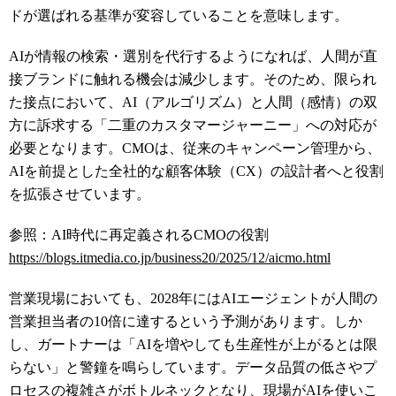
ドが選ばれる基準が変容していることを意味します。
AIが情報の検索・選別を代行するようになれば、人間が直
接ブランドに触れる機会は減少します。そのため、限られ
た接点において、AI（アルゴリズム）と人間（感情）の双
方に訴求する「二重のカスタマージャーニー」への対応が
必要となります。CMOは、従来のキャンペーン管理から、
AIを前提とした全社的な顧客体験（CX）の設計者へと役割
を拡張させています。
参照：AI時代に再定義されるCMOの役割
https://blogs.itmedia.co.jp/business20/2025/12/aicmo.html
営業現場においても、2028年にはAIエージェントが人間の
営業担当者の10倍に達するという予測があります。しか
し、ガートナーは「AIを増やしても生産性が上がるとは限
らない」と警鐘を鳴らしています。データ品質の低さやプ
ロセスの複雑さがボトルネックとなり、現場がAIを使いこ