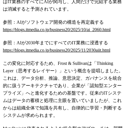
はIT業務のすべてにAIが関与し、人間だけで完結する業務
は消滅すると予測されています。
参照：AIがソフトウェア開発の構造を再定義する
https://blogs.itmedia.co.jp/business20/2025/10/ai_2060.html
参照：AIが2030年までにすべてのIT業務に浸透する
https://blogs.itmedia.co.jp/business20/2025/11/2030aiit.html
この変化に対応するため、Frost & Sullivanは「Thinking
Layer（思考するレイヤー）」という概念を提唱しました。
これは、データ分析、推論、意思決定、ガバナンスを統合
的に扱うアーキテクチャであり、企業が「認知型エンター
プライズ」へと進化するための基盤です。従来のITシステ
ムはデータの蓄積と処理に主眼を置いていましたが、これ
からは組織全体で知識を共有し、自律的に学習・判断する
システムが求められます。