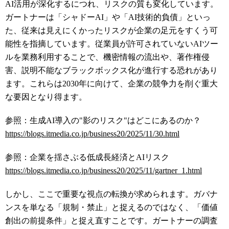
AI活用が深化するにつれ、リスクの質も変化しています。
ガートナーは「シャドーAI」や「AI技術的負債」といっ
た、従来は見えにくかったリスクが企業の足元をすくう可
能性を指摘しています。従業員が許可されていないAIツー
ルを業務利用することで、機密情報の流出や、著作権侵
害、説明不能なブラックボックス化が進行する恐れがあり
ます。これらは2030年に向けて、企業の競争力を削ぐ重大
な要因となり得ます。
参照：生成AI導入の"影のリスク"はどこにあるのか？
https://blogs.itmedia.co.jp/business20/2025/11/30.html
参照：企業を揺さぶる低成長経済とAIリスク
https://blogs.itmedia.co.jp/business20/2025/11/gartner_1.html
しかし、ここで重要な視点の転換が求められます。ガバナ
ンスを単なる「規制・禁止」と捉えるのではなく、「価値
創出の前提条件」と捉え直すことです。ガートナーの調査