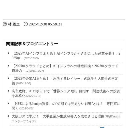
林 雅之
2025/12/30 05:59:21
関連記事＆ブログエントリー
【2025年AIインフラまとめ】AIインフラが引き起こした産業革命？：2
025年...
(2025/12/29)
【2025年クラウドまとめ】AIインフラへの構造転換：2025年クラウド
市場の「...
(2025/12/27)
【2025年企業AIまとめ】「思考するレイヤー」の誕生と人間性の再定
義
(2025/12/30)
高市政権、AIロボットで「世界シェア3割」目指す 関連技術への投資
を本格化
(2026/03/16)
「HPEによるJuniper買収」の“短期では見えない影響”とは？ 専門家に
聞く
(2026/04/01)
大阪ガスに学ぶ！ 大手企業が生成AI導入を成功させる理由
PR(ITmedia
エンタープライズ)