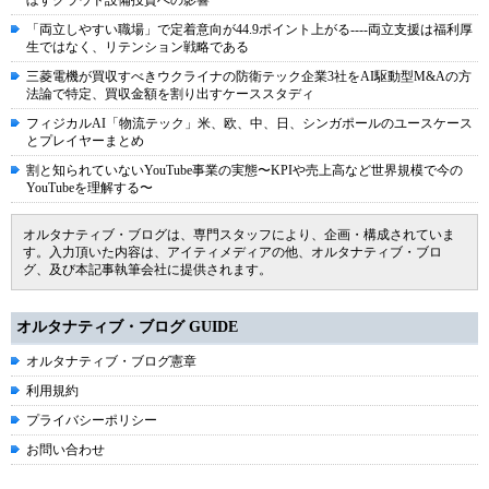
ぼすクラウド設備投資への影響
「両立しやすい職場」で定着意向が44.9ポイント上がる----両立支援は福利厚
生ではなく、リテンション戦略である
三菱電機が買収すべきウクライナの防衛テック企業3社をAI駆動型M&Aの方
法論で特定、買収金額を割り出すケーススタディ
フィジカルAI「物流テック」米、欧、中、日、シンガポールのユースケース
とプレイヤーまとめ
割と知られていないYouTube事業の実態〜KPIや売上高など世界規模で今の
YouTubeを理解する〜
オルタナティブ・ブログは、専門スタッフにより、企画・構成されていま
す。入力頂いた内容は、アイティメディアの他、オルタナティブ・ブロ
グ、及び本記事執筆会社に提供されます。
オルタナティブ・ブログ GUIDE
オルタナティブ・ブログ憲章
利用規約
プライバシーポリシー
お問い合わせ