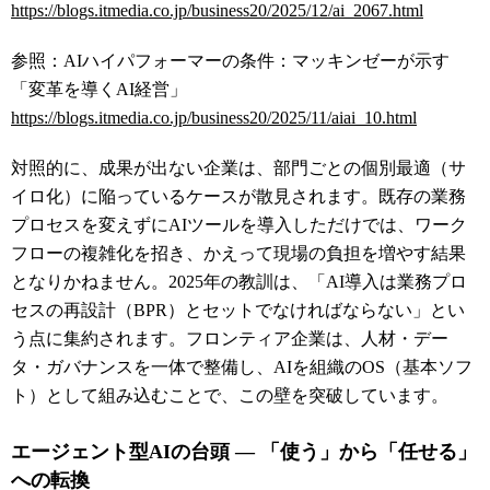
https://blogs.itmedia.co.jp/business20/2025/12/ai_2067.html
参照：AIハイパフォーマーの条件：マッキンゼーが示す
「変革を導くAI経営」
https://blogs.itmedia.co.jp/business20/2025/11/aiai_10.html
対照的に、成果が出ない企業は、部門ごとの個別最適（サ
イロ化）に陥っているケースが散見されます。既存の業務
プロセスを変えずにAIツールを導入しただけでは、ワーク
フローの複雑化を招き、かえって現場の負担を増やす結果
となりかねません。2025年の教訓は、「AI導入は業務プロ
セスの再設計（BPR）とセットでなければならない」とい
う点に集約されます。フロンティア企業は、人材・デー
タ・ガバナンスを一体で整備し、AIを組織のOS（基本ソフ
ト）として組み込むことで、この壁を突破しています。
エージェント型AIの台頭 ― 「使う」から「任せる」
への転換