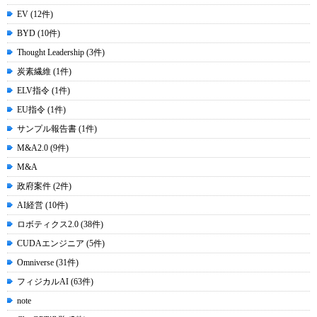
EV (12件)
BYD (10件)
Thought Leadership (3件)
炭素繊維 (1件)
ELV指令 (1件)
EU指令 (1件)
サンプル報告書 (1件)
M&A2.0 (9件)
M&A
政府案件 (2件)
AI経営 (10件)
ロボティクス2.0 (38件)
CUDAエンジニア (5件)
Omniverse (31件)
フィジカルAI (63件)
note