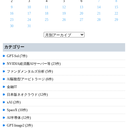
2
3
4
5
6
7
8
9
10
11
12
13
14
15
16
17
18
19
20
21
22
23
24
25
26
27
28
29
30
31
カテゴリー
GPT-Sol (7件)
NVIDIA経済圏AIサーバー等 (23件)
ファンダメンタルズ分析 (5件)
AI駆動型アービトラージ (6件)
金融IT
日本版ネオクラウド (12件)
xAI (2件)
SpaceX (10件)
AI半導体 (12件)
GPT-Image2 (2件)