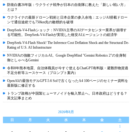
防衛白書26年版：ウクライナ戦争が日本の自衛隊に教えた「新しい戦い方」
とは？
ウクライナの最新ドローン戦術と日本企業の参入余地：エッジAI搭載ドロー
ンで通信途絶でも750km先の敵標的を破壊
DeepSeek-V4-Flashショック：NVIDIA主導のAIデータセンター業界が崩壊す
る可能性。DeepSeek-V4-Flashが実現した格安AIエージェントの経済学
DeepSeek-V4-Flash Shock! The Inference Cost Deflation Shock and the Structural De-
Rating of U.S. AI Infrastructure
NVIDIAの強敵フィジカルAI。Google DeepMind "Gemini Robotics 2"の全身制
御としゃべるGemini
令和8年熊本地震、自治体職員が今すぐ使えるChatGPT有料版・避難所物資過
不足分析等ユースケース（プロンプト案内）
OpenAIの最強モデルGPT-5.6 Solで古くなったA4 100ページのセミナー資料を
最新版に修正する
トランプ政権が中国製ヒューマノイドを輸入禁止へ。日本政府はどうする？
英文記事まとめ
2026年8月
日
月
火
水
木
金
土
1