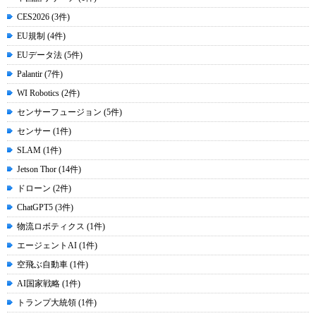
CES2026 (3件)
EU規制 (4件)
EUデータ法 (5件)
Palantir (7件)
WI Robotics (2件)
センサーフュージョン (5件)
センサー (1件)
SLAM (1件)
Jetson Thor (14件)
ドローン (2件)
ChatGPT5 (3件)
物流ロボティクス (1件)
エージェントAI (1件)
空飛ぶ自動車 (1件)
AI国家戦略 (1件)
トランプ大統領 (1件)