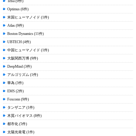
Telsa (9件)
Optimus (6件)
米国ヒューマノイド (1件)
Atlas (9件)
Boston Dynamics (11件)
UBTECH (4件)
中国ヒューマノイド (1件)
大阪関西万博 (9件)
DeepMind (3件)
アルゴリズム (1件)
華為 (3件)
EMS (2件)
Foxconn (9件)
タンザニア (1件)
木質バイオマス (8件)
都市化 (5件)
太陽光発電 (1件)