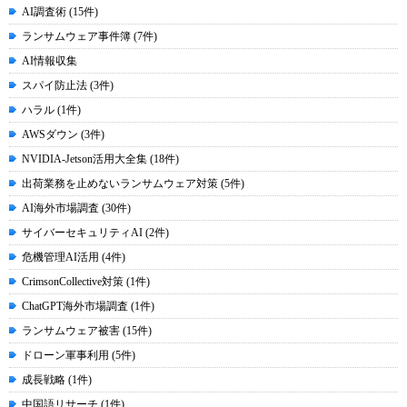
AI調査術 (15件)
ランサムウェア事件簿 (7件)
AI情報収集
スパイ防止法 (3件)
ハラル (1件)
AWSダウン (3件)
NVIDIA-Jetson活用大全集 (18件)
出荷業務を止めないランサムウェア対策 (5件)
AI海外市場調査 (30件)
サイバーセキュリティAI (2件)
危機管理AI活用 (4件)
CrimsonCollective対策 (1件)
ChatGPT海外市場調査 (1件)
ランサムウェア被害 (15件)
ドローン軍事利用 (5件)
成長戦略 (1件)
中国語リサーチ (1件)