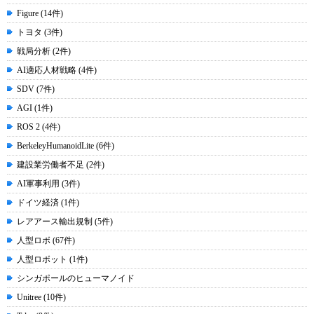
Figure (14件)
トヨタ (3件)
戦局分析 (2件)
AI適応人材戦略 (4件)
SDV (7件)
AGI (1件)
ROS 2 (4件)
BerkeleyHumanoidLite (6件)
建設業労働者不足 (2件)
AI軍事利用 (3件)
ドイツ経済 (1件)
レアアース輸出規制 (5件)
人型ロボ (67件)
人型ロボット (1件)
シンガポールのヒューマノイド
Unitree (10件)