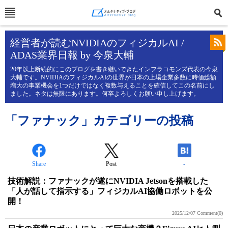
経営者が読むNVIDIAのフィジカルAI /
ADAS業界日報 by 今泉大輔
20年以上断続的にこのブログを書き継いできたインフラコモンズ代表の今泉
大輔です。NVIDIAのフィジカルAIの世界が日本の上場企業多数に時価総額
増大の事業機会を1つだけではなく複数与えることを確信してこの名前にし
ました。ネタは無限にあります。何卒よろしくお願い申し上げます。
「ファナック」カテゴリーの投稿
Share
Post
-
技術解説：ファナックが遂にNVIDIA Jetsonを搭載した
「人が話して指示する」フィジカルAI協働ロボットを公
開！
2025/12/07
Comment(0)