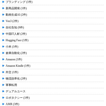
ブランディング (1件)
新商品開発 (1件)
動画生成AI (2件)
Veo3 (2件)
自社告知 (9件)
中国IT人材 (2件)
Hugging Face (1件)
小米 (1件)
倉庫自動化 (2件)
Amazon (1件)
Amazon Kindle (1件)
外交 (1件)
物流効率化 (2件)
軍事転用
デュアルユース
ロボタクシー (1件)
AMR (3件)