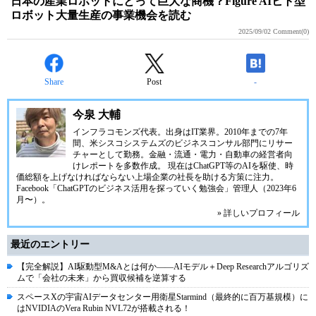
日本の産業ロボットにとって巨大な商機？Figure AIヒト型
ロボット大量生産の事業機会を読む
2025/09/02
Comment(0)
Share
Post
-
今泉 大輔
インフラコモンズ代表。出身はIT業界。2010年までの7年
間、米シスコシステムズのビジネスコンサル部門にリサー
チャーとして勤務。金融・流通・電力・自動車の経営者向
けレポートを多数作成。 現在はChatGPT等のAIを駆使、時
価総額を上げなければならない上場企業の社長を助ける方策に注力。
Facebook「ChatGPTのビジネス活用を探っていく勉強会」管理人（2023年6
月〜）。
» 詳しいプロフィール
最近のエントリー
【完全解説】AI駆動型M&Aとは何か――AIモデル＋Deep Researchアルゴリズ
ムで「会社の未来」から買収候補を逆算する
スペースXの宇宙AIデータセンター用衛星Starmind（最終的に百万基規模）に
はNVIDIAのVera Rubin NVL72が搭載される！