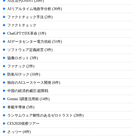
AI次世代OSINT (20件)
AIリアルタイム地政学分析 (36件)
ファクトチェック手法 (2件)
ファクトチェック
ChatGPTでDX革命 (1件)
AIデータセンター電力供給 (51件)
ソフトウェア定義経営 (3件)
協働ロボット (3件)
ファナック (2件)
防衛AIテック (16件)
独自のAIユースケース開発 (6件)
中国の経済的威圧/超限戦
Gemini 3調査活用術 (14件)
車載半導体 (5件)
ランサムウェア耐性のあるゼロトラスト (28件)
CES2026視察ツアー
さっつー (4件)