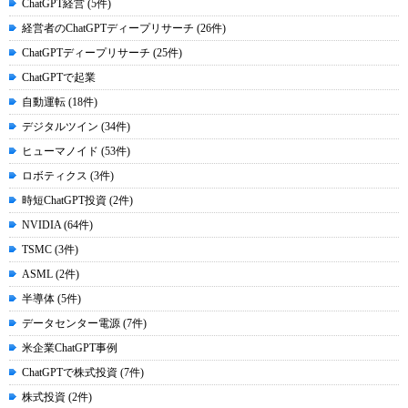
ChatGPT経営 (5件)
経営者のChatGPTディープリサーチ (26件)
ChatGPTディープリサーチ (25件)
ChatGPTで起業
自動運転 (18件)
デジタルツイン (34件)
ヒューマノイド (53件)
ロボティクス (3件)
時短ChatGPT投資 (2件)
NVIDIA (64件)
TSMC (3件)
ASML (2件)
半導体 (5件)
データセンター電源 (7件)
米企業ChatGPT事例
ChatGPTで株式投資 (7件)
株式投資 (2件)