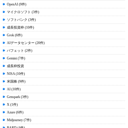
OpenAI (9件)
マイクロソフト (3件)
ソフトバンク (3件)
成長投資枠 (10件)
Grok (6件)
AIデータセンター (20件)
バフェット (2件)
Gemini (7件)
成長枠投資
NISA (10件)
米国株 (9件)
AI (10件)
Genspark (3件)
X (1件)
Azure (6件)
Midjourney (7件)
BARD (4件)