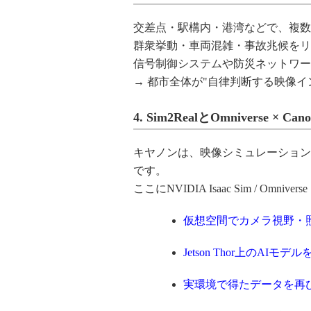
交差点・駅構内・港湾などで、複数カメラ
群衆挙動・車両混雑・事故兆候をリ
信号制御システムや防災ネットワー
→ 都市全体が"自律判断する映像イ
4. Sim2RealとOmniverse × Cano
キヤノンは、映像シミュレーションとAI学習
です。
ここにNVIDIA Isaac Sim / Omn
仮想空間でカメラ視野・
Jetson Thor上のAIモデ
実環境で得たデータを再び仮