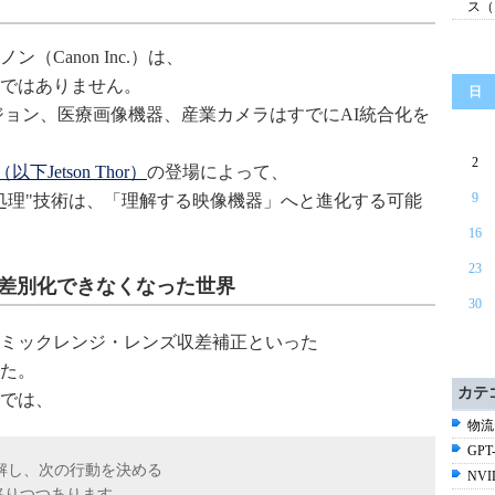
ス（
Canon Inc.）は、
ではありません。
日
ジョン、医療画像機器、産業カメラはすでにAI統合化を
2
r（以下Jetson Thor）
の登場によって、
9
処理"技術は、「理解する映像機器」へと進化する可能
16
23
は差別化できなくなった世界
30
ミックレンジ・レンズ収差補正といった
た。
カテ
では、
物流
GPT-
解し、次の行動を決める
NV
移りつつあります。