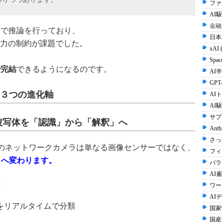
ファ
AI
金融
ーで推論を行っており、
日本
力の制約が課題でした。
xAI 
Spac
で完結
できるようになるのです。
AI半
GPT-
与える３つの進化軸
AI
AI
サプ
被写体を「認識」から「解釈」へ
Anth
さっ
キヤノンのネットワークカメラは単なる画像センサーではなく、
フィ
"へ変わります。
パラ
AI雇
ワー
AI
をリアルタイムで分類
国家
国産