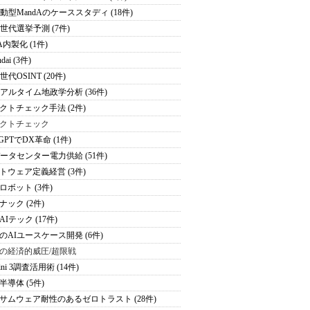
駆動型MandAのケーススタディ (18件)
次世代選挙予測 (7件)
A内製化 (1件)
dai (3件)
世代OSINT (20件)
リアルタイム地政学分析 (36件)
クトチェック手法 (2件)
クトチェック
tGPTでDX革命 (1件)
データセンター電力供給 (51件)
トウェア定義経営 (3件)
ロボット (3件)
ナック (2件)
Iテック (17件)
のAIユースケース開発 (6件)
の経済的威圧/超限戦
ini 3調査活用術 (14件)
半導体 (5件)
サムウェア耐性のあるゼロトラスト (28件)