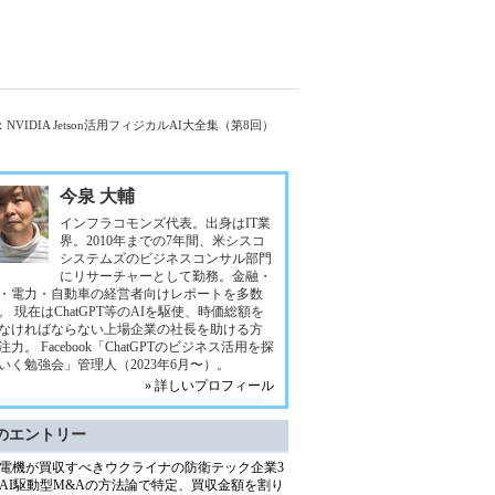
DIA Jetson活用フィジカルAI大全集（第8回）
今泉 大輔
インフラコモンズ代表。出身はIT業
界。2010年までの7年間、米シスコ
システムズのビジネスコンサル部門
にリサーチャーとして勤務。金融・
・電力・自動車の経営者向けレポートを多数
。 現在はChatGPT等のAIを駆使、時価総額を
なければならない上場企業の社長を助ける方
注力。 Facebook「ChatGPTのビジネス活用を探
いく勉強会」管理人（2023年6月〜）。
» 詳しいプロフィール
のエントリー
電機が買収すべきウクライナの防衛テック企業3
AI駆動型M&Aの方法論で特定、買収金額を割り