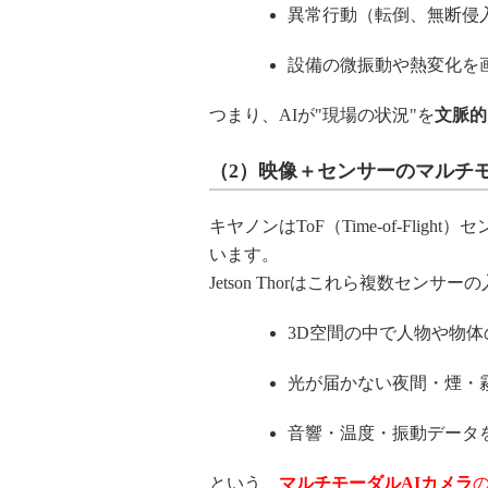
異常行動（転倒、無断侵
設備の微振動や熱変化を
つまり、AIが"現場の状況"を
文脈的
（2）映像＋センサーのマルチ
キヤノンはToF（Time-of-Fli
います。
Jetson Thorはこれら複数センサー
3D空間の中で人物や物
光が届かない夜間・煙・
音響・温度・振動データ
という、
マルチモーダルAIカメラ