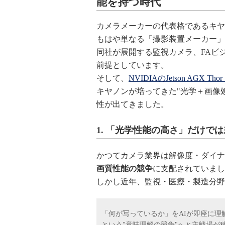
能を持つ時代
カメラメーカーの代表格であるキヤノン（
もはや単なる「撮影装置メーカー」
同社が展開する監視カメラ、FAビ
前提としています。
そして、
NVIDIAのJetson AGX Tho
キヤノンが培ってきた"光学＋画像
性が出てきました。
1. 「光学性能の高さ」だけで
かつてカメラ業界は解像度・ダイナ
画質性能の競争
に支配されていまし
しかし近年、監視・医療・製造分野
「何が写っているか」をAIが即座に理
という"意味理解の競争"へと主戦場が