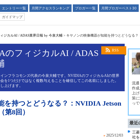
エントリー一覧
月間アクセスランキング
ブロガー一覧
月間ブロガーベスト30
ガイドマップ
ジカルAI / ADAS業界日報 by 今泉大輔
>
キヤノンの映像機器が知能を持つとどうなる？：NVI
AのフィジカルAI / ADAS
RSS
輔
インフラコモンズ代表の今泉大輔です。NVIDIAのフィジカルAIの世界
会を1つだけではなく複数与えることを確信してこの名前にしました。
流通
申し上げます。
作成
上げ
策に
持つとどうなる？：NVIDIA Jetson
って
（第8回）
最近
三菱
»
2025/12/03
社を