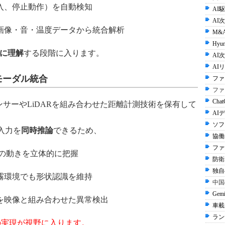
入、停止動作）を自動検知
AI
AI
画像・音・温度データから統合解析
M&
Hyun
に理解
する段階に入ります。
AI次
AI
モーダル統合
ファ
ファ
Cha
ght）センサーやLiDARを組み合わせた距離計測技術を保有して
AI
ソフ
の入力を
同時推論
できるため、
協働
ファ
体の動きを立体的に把握
防衛A
独自
霧環境でも形状認識を維持
中国
Gem
を映像と組み合わせた異常検出
車載
ラン
の実現が視野に入ります。