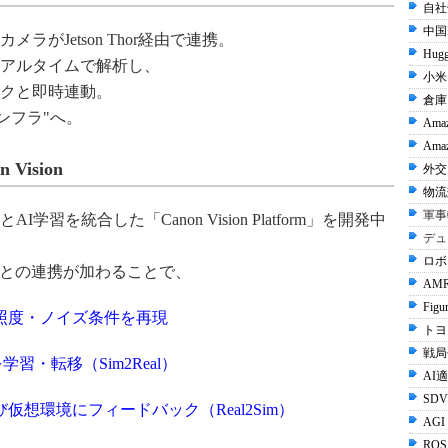
自社
中国I
がJetson Thor経由で連携。
Hugg
アルタイムで解析し、
小米 
クと即時連動。
倉庫
ンフラ"へ。
Ama
Amaz
n Vision
外交 
物流
軍事
を統合した「Canon Vision Platform」を開発中
デュ
ロボ
iverse との連携が加わることで、
AMR
Figu
照度・ノイズ条件を再現
トヨタ
戦局
ルを学習・転移（Sim2Real）
AI
SDV
想環境にフィードバック（Real2Sim）
AGI
ROS 