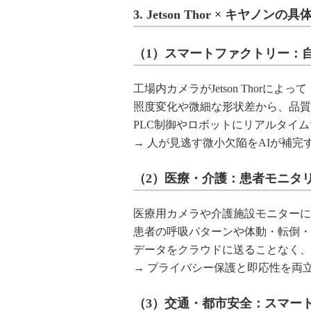
3. Jetson Thor × キヤノ
（1）スマートファクトリー：
工場内カメラがJetson Thorに
照度変化や微細な形状差から、品質
PLC制御やロボットにリアルタイ
→ 人が見逃す微小欠陥をAIが補完
（2）医療・介護：患者モニタ
医療用カメラや介護施設モニターにJet
患者の呼吸パターンや体動・転倒・
データをクラウドに送ることなく、
→ プライバシー保護と即応性を両立
（3）交通・都市安全：スマー