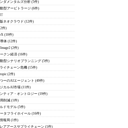
ンダメンタルズ分析 (5件)
駆動型アービトラージ (6件)
IT
版ネオクラウド (12件)
(2件)
eX (10件)
導体 (12件)
Image2 (2件)
トークン経済 (16件)
駆動型シナリオプランニング (5件)
ライチェーン危機 (15件)
ropic (2件)
つーのAIエージェント (49件)
ジカルAI市場 (11件)
ンティア・オントロジー (19件)
用削減 (1件)
ルドモデル (5件)
データフライホイール (16件)
情報局 (1件)
レアアースサプライチェーン (1件)