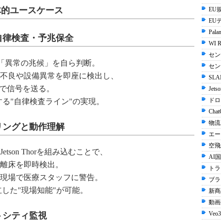
ンの具体的ユースケース
EU規
EU
Palan
自律検査・予兆保全
WI R
セン
よって「異常の兆候」を自ら判断。
セン
不良や設備異常を即座に検出し、
SLA
ムで信号を送る。
Jets
ドロ
する"自律検査ライン"の実現。
Chat
物流
リングと動作理解
エー
空飛
son Thorを組み込むことで、
AI国
離床を即時検出。
トラ
現場で医療スタッフに警告。
ブラ
した"現場知能"が可能。
新商
動画生
Veo3
トシティ監視