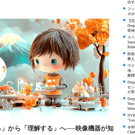
出す
フィ
ガポ
【完
De
収候
スペ
St
Ru
防衛
教え
ウク
地：
敵標
Dee
セン
が実
Deep
Shock
Infra
NVI
"Ge
」から「理解する」へ──映像機器が知
令和
Ch