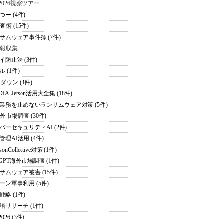
S2026視察ツアー
つー (4件)
査術 (15件)
サムウェア事件簿 (7件)
情報収集
イ防止法 (3件)
 (1件)
ダウン (3件)
DIA-Jetson活用大全集 (18件)
業務を止めないランサムウェア対策 (5件)
海外市場調査 (30件)
バーセキュリティAI (2件)
管理AI活用 (4件)
sonCollective対策 (1件)
tGPT海外市場調査 (1件)
サムウェア被害 (15件)
ーン軍事利用 (5件)
戦略 (1件)
語リサーチ (1件)
026 (3件)