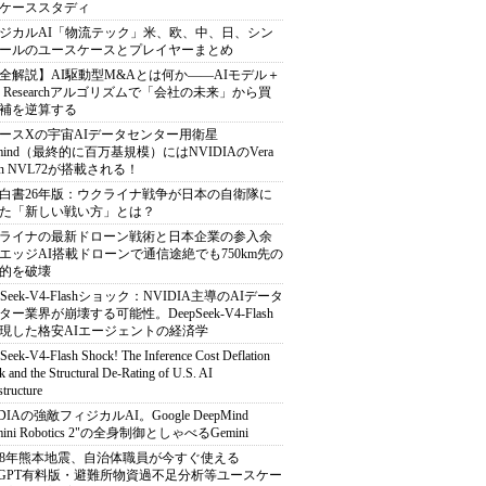
ケーススタディ
ジカルAI「物流テック」米、欧、中、日、シン
ールのユースケースとプレイヤーまとめ
全解説】AI駆動型M&Aとは何か――AIモデル＋
ep Researchアルゴリズムで「会社の未来」から買
補を逆算する
ースXの宇宙AIデータセンター用衛星
armind（最終的に百万基規模）にはNVIDIAのVera
bin NVL72が搭載される！
白書26年版：ウクライナ戦争が日本の自衛隊に
た「新しい戦い方」とは？
ライナの最新ドローン戦術と日本企業の参入余
エッジAI搭載ドローンで通信途絶でも750km先の
的を破壊
pSeek-V4-Flashショック：NVIDIA主導のAIデータ
ター業界が崩壊する可能性。DeepSeek-V4-Flash
現した格安AIエージェントの経済学
Seek-V4-Flash Shock! The Inference Cost Deflation
 and the Structural De-Rating of U.S. AI
structure
DIAの強敵フィジカルAI。Google DeepMind
mini Robotics 2"の全身制御としゃべるGemini
8年熊本地震、自治体職員が今すぐ使える
atGPT有料版・避難所物資過不足分析等ユースケー