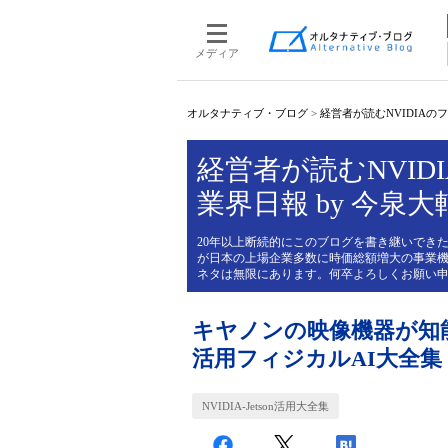
メディア
オルタナティブ・ブログ
>
経営者が読むNVIDIAのフィ
経営者が読むNVIDI
業界日報 by 今泉大
20年以上断続的にこのブログを書き継いできた
が日本の上場企業多数に時価総額増大の事業機
ネタは無限にあります。何卒よろしくお願い
キヤノンの映像機器が知能を
活用フィジカルAI大全集
NVIDIA-Jetson活用大全集