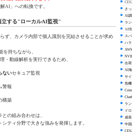
CE
解AI」への転換です。
さっ
AI調
立する"ローカルAI監視"
ラン
AI
スパ
らず、カメラ内部で個人識別を完結させることが求め
ハラル
AWS
AI性能を持ちながら、
NVI
理・動線解析を実行できるため、
出荷
AI
らない
セキュア監視
サイ
危機
ム警報
Crim
Cha
の構築
ラン
ドロ
ラとの組み合わせは、
成長
トシティ分野で大きな強みを発揮します。
中国
CES2