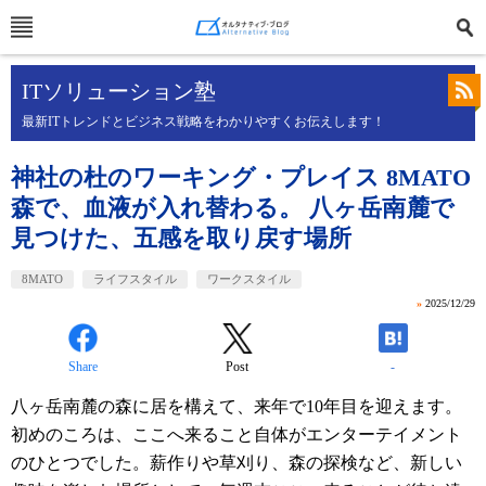
ITソリューション塾
最新ITトレンドとビジネス戦略をわかりやすくお伝えします！
神社の杜のワーキング・プレイス 8MATO
森で、血液が入れ替わる。 八ヶ岳南麓で
見つけた、五感を取り戻す場所
8MATO
ライフスタイル
ワークスタイル
»
2025/12/29
Share
Post
-
八ヶ岳南麓の森に居を構えて、来年で10年目を迎えます。
初めのころは、ここへ来ること自体がエンターテイメント
のひとつでした。薪作りや草刈り、森の探検など、新しい