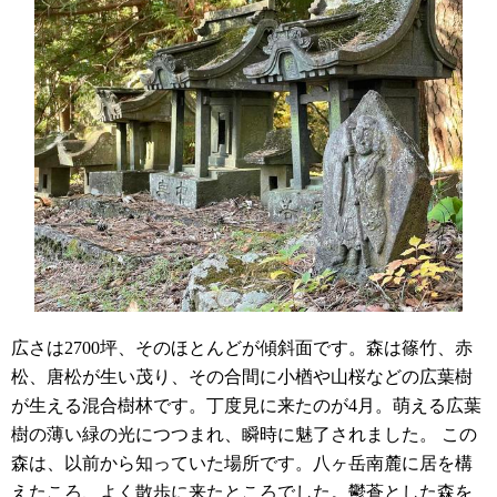
広さは2700坪、そのほとんどが傾斜面です。森は篠竹、赤
松、唐松が生い茂り、その合間に小楢や山桜などの広葉樹
が生える混合樹林です。丁度見に来たのが4月。萌える広葉
樹の薄い緑の光につつまれ、瞬時に魅了されました。 この
森は、以前から知っていた場所です。八ヶ岳南麓に居を構
えたころ、よく散歩に来たところでした。鬱蒼とした森を