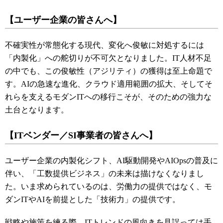
【ユーザー企業の皆さんへ】
不確実性が常態化する現代、変化へ俊敏に対処するには
「内製化」への舵切りが不可欠となりました。IT人材不足
の中でも、この俊敏性（アジリティ）の獲得は至上命題で
す。AIの急速な進化、クラウド適用範囲の拡大、そしてそ
れらを支えるモダンITへの移行こそが、そのための強力な
土台となります。
【ITベンダー／SI事業者の皆さんへ】
ユーザー企業の内製化シフト、AI駆動開発やAIOpsの普及に
伴い、「工数提供ビジネス」の未来は描けなくなりまし
た。いま求められているのは、労働力の提供ではなく、モ
ダンITやAIを前提とした「技術力」の提供です。
戦略や施策を練る際、ITトレンドの風向きを見誤っては手