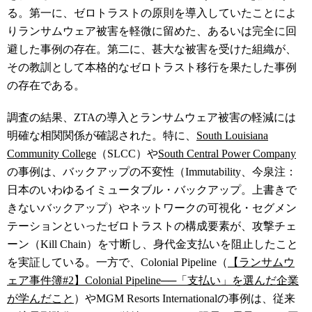
る。第一に、ゼロトラストの原則を導入していたことによ
りランサムウェア被害を軽微に留めた、あるいは完全に回
避した事例の存在。第二に、甚大な被害を受けた組織が、
その教訓として本格的なゼロトラスト移行を果たした事例
の存在である。
調査の結果、ZTAの導入とランサムウェア被害の軽減には
明確な相関関係が確認された。特に、
South Louisiana
Community College
（SLCC）や
South Central Power Company
の事例は、バックアップの不変性（Immutability、今泉注：
日本のいわゆるイミュータブル・バックアップ。上書きで
きないバックアップ）やネットワークの可視化・セグメン
テーションといったゼロトラストの構成要素が、攻撃チェ
ーン（Kill Chain）を寸断し、身代金支払いを阻止したこと
を実証している。一方で、Colonial Pipeline（
【ランサムウ
ェア事件簿#2】Colonial Pipeline──「支払い」を選んだ企業
が学んだこと
）やMGM Resorts Internationalの事例は、従来