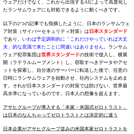
ウェアだけでなく、これから出現するAIによって高度化し
たランサムウェアにも対処できるように動くべきです。
以下の2つの記事でも指摘したように、日本のランサムウェ
ア対策（サイバーセキュリティ対策）は
日本スタンダード
であり、
いわば予定調和的に「これだけやっていれば大丈
夫」的な意識で来たことに間違いはありません
。ランサム
ウェア犯罪集団は
世界スタンダード
の技術で侵入し、横展
開（ラテラルムーブメント）し、窃取すべきデータやアセ
ットを探索し、自分達のサーバーに転送した後で、任意の
日時にランサムウェアを始動させ、社内システムを止めま
す。それが日本スタンダードの対策では防げない、世界最
高水準になっているのです。日本人の想像を超えます。
アサヒグループが導入する「本家・米国式ゼロトラスト」
は日本のなんちゃってゼロトラストとは決定的に違う
日本企業がアサヒグループ並みの米国本家ゼロトラストを