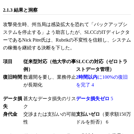
2.1.3 結果と洞察
攻撃発生時、州当局は感染拡大を恐れて「バックアップシ
ステムを停止する」よう助言したが、SLCCのITディレクタ
ーであるNick Pitre氏は、Rubrikの不変性を信頼し、システム
の稼働を継続する決断を下した。
項目
従来型対応（他大学の事
SLCCの対応（ゼロトラ
例）
ストデータ管理）
復旧時間
数週間を要し、業務停止
2時間以内
に100%の復旧
が長期化
を完了
4
データ損
甚大なデータ損失のリス
データ損失ゼロ
5
失
ク
身代金
交渉または支払いの可能
支払いゼロ
（要求額150万
性
ドルを拒否）
6