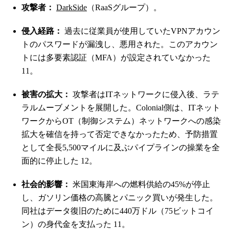
攻撃者：
DarkSide
（RaaSグループ）。
侵入経路：
過去に従業員が使用していたVPNアカウン
トのパスワードが漏洩し、悪用された。このアカウン
トには多要素認証（MFA）が設定されていなかった
11
。
被害の拡大：
攻撃者はITネットワークに侵入後、ラテ
ラルムーブメントを展開した。Colonial側は、ITネット
ワークからOT（制御システム）ネットワークへの感染
拡大を確信を持って否定できなかったため、予防措置
として全長5,500マイルに及ぶパイプラインの操業を全
面的に停止した
12
。
社会的影響：
米国東海岸への燃料供給の45%が停止
し、ガソリン価格の高騰とパニック買いが発生した。
同社はデータ復旧のために440万ドル（75ビットコイ
ン）の身代金を支払った
11
。