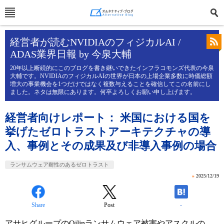
経営者が読むNVIDIAのフィジカルAI /
ADAS業界日報 by 今泉大輔
20年以上断続的にこのブログを書き継いできたインフラコモンズ代表の今泉
大輔です。NVIDIAのフィジカルAIの世界が日本の上場企業多数に時価総額
増大の事業機会を1つだけではなく複数与えることを確信してこの名前にし
ました。ネタは無限にあります。何卒よろしくお願い申し上げます。
経営者向けレポート： 米国における国を
挙げたゼロトラストアーキテクチャの導
入、事例とその成果及び非導入事例の場合
ランサムウェア耐性のあるゼロトラスト
»
2025/12/19
Share
Post
-
アサヒグループの
Qilin
ランサムウェア被害やアスクルの