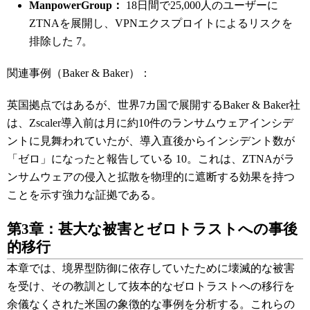
ManpowerGroup：
18日間で25,000人のユーザーに
ZTNAを展開し、VPNエクスプロイトによるリスクを
排除した
7
。
関連事例（Baker & Baker）：
英国拠点ではあるが、世界7カ国で展開するBaker & Baker社
は、Zscaler導入前は月に約10件のランサムウェアインシデ
ントに見舞われていたが、導入直後からインシデント数が
「ゼロ」になったと報告している 10。これは、ZTNAがラ
ンサムウェアの侵入と拡散を物理的に遮断する効果を持つ
ことを示す強力な証拠である。
第3章：甚大な被害とゼロトラストへの事後
的移行
本章では、境界型防御に依存していたために壊滅的な被害
を受け、その教訓として抜本的なゼロトラストへの移行を
余儀なくされた米国の象徴的な事例を分析する。これらの