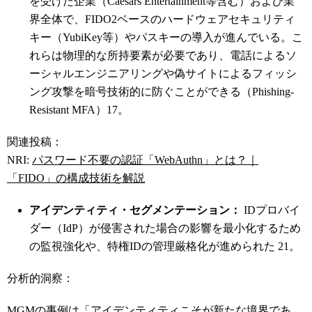
を受けた企業（Caesars Entertainment等含む）および業
界全体で、FIDO2ベースのハードウェアセキュリティ
キー（YubiKey等）やパスキーの導入が進んでいる。こ
れらは物理的な所持要素が必要であり、電話によるソ
ーシャルエンジニアリングや偽サイトによるフィッシ
ング攻撃を暗号技術的に防ぐことができる（Phishing-
Resistant MFA）
17
。
関連投稿：
NRI:
パスワード不要の認証「WebAuthn」とは？｜
「FIDO」の構成技術を解説
アイデンティティ・セグメンテーション：
IDプロバイ
ダー（IdP）が侵害された場合の影響を最小化するため
の監視強化や、特権IDの管理厳格化が進められた
21
。
分析的洞察：
MGMの事例は「アイデンティティこそが新たな境界であ