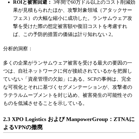
ROIと被害回避：
3年間で60万ドル以上のコスト削減効
果が見積もられたほか、攻撃対象領域（アタックサー
フェス）の大幅な縮小に成功した。ランサムウェア攻
撃を受けた際の想定被害額や復旧コストを考慮すれ
ば、この予防的措置の価値は計り知れない
2
。
分析的洞察：
多くの企業がランサムウェア被害を受ける最大の要因の一
つは、自社ネットワークに何が接続されているかを把握し
ていない「資産管理の欠如」にある。SCPの事例は、完全
な可視化とそれに基づくセグメンテーションが、攻撃者の
ラテラルムーブメントを封じ込め、被害発生の可能性その
ものを低減させることを示している。
2.3 XPO Logistics および ManpowerGroup：ZTNAに
よるVPNの撤廃