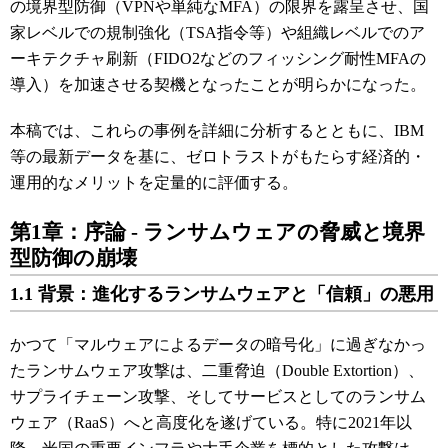
の境界型防御（VPNや単純なMFA）の限界を露呈させ、国
家レベルでの規制強化（TSA指令等）や組織レベルでのア
ーキテクチャ刷新（FIDO2などのフィッシング耐性MFAの
導入）を加速させる契機となったことが明らかになった。
本稿では、これらの事例を詳細に分析するとともに、IBM
等の最新データを基に、ゼロトラストがもたらす経済的・
運用的なメリットを定量的に評価する。
第1章：序論 - ランサムウェアの脅威と境界
型防御の崩壊
1.1 背景：進化するランサムウェアと「信頼」の悪用
かつて「マルウェアによるデータの暗号化」に過ぎなかっ
たランサムウェア攻撃は、二重脅迫（Double Extortion）、
サプライチェーン攻撃、そしてサービスとしてのランサム
ウェア（RaaS）へと高度化を遂げている。特に2021年以