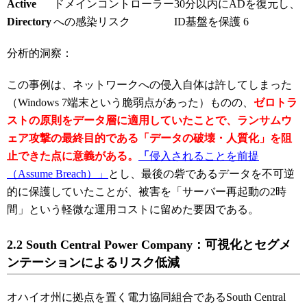
Active
ドメインコントローラー
30分以内にADを復元し、
Directory
への感染リスク
ID基盤を保護
6
分析的洞察：
この事例は、ネットワークへの侵入自体は許してしまった
（Windows 7端末という脆弱点があった）ものの、
ゼロトラ
ストの原則をデータ層に適用していたことで、ランサムウ
ェア攻撃の最終目的である「データの破壊・人質化」を阻
止できた点に意義がある。
「
侵入されることを前提
（Assume Breach）」
とし、最後の砦であるデータを不可逆
的に保護していたことが、被害を「サーバー再起動の2時
間」という軽微な運用コストに留めた要因である。
2.2 South Central Power Company：可視化とセグメ
ンテーションによるリスク低減
オハイオ州に拠点を置く電力協同組合であるSouth Central