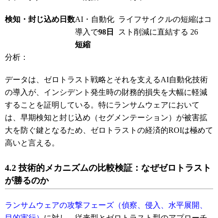
検知・封じ込め日数
AI・自動化
ライフサイクルの短縮はコ
導入で
98日
スト削減に直結する
26
短縮
分析：
データは、ゼロトラスト戦略とそれを支えるAI自動化技術
の導入が、インシデント発生時の財務的損失を大幅に軽減
することを証明している。特にランサムウェアにおいて
は、早期検知と封じ込め（セグメンテーション）が被害拡
大を防ぐ鍵となるため、ゼロトラストの経済的ROIは極めて
高いと言える。
4.2 技術的メカニズムの比較検証：なぜゼロトラスト
が勝るのか
ランサムウェアの攻撃フェーズ（偵察、侵入、水平展開、
目的実行）
に対し、従来型とゼロトラスト型のアプローチ