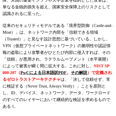
降、米国の重要インフラや大手企業を標的とした攻撃は、
単なる金銭的損失を超え、国家安全保障上のリスクとして
認識されるに至った。
従来のセキュリティモデルである「境界型防御（Castle-and-
Moat）」は、ネットワーク内部を「信頼できる領域
（Trusted）」と見なす設計思想に基づいている。しかし、
VPN（仮想プライベートネットワーク）の脆弱性や認証情
報の盗取により攻撃者がひとたび内部に侵入すれば、その
「信頼」が悪用され、ラテラルムーブメント（水平展開）
によって被害が瞬く間に拡大する。これに対し、
NIST SP
800-207（
PwCによる日本語訳PDF
。
その解説
）で定義され
るゼロトラストアーキテクチャ
は、「決して信頼せず、常
に検証する（Never Trust, Always Verify）」ことを原則と
し、ID、デバイス、ネットワーク、データ、ワークロード
のすべてのレイヤーにおいて継続的な検証を求めるもので
ある
1
。