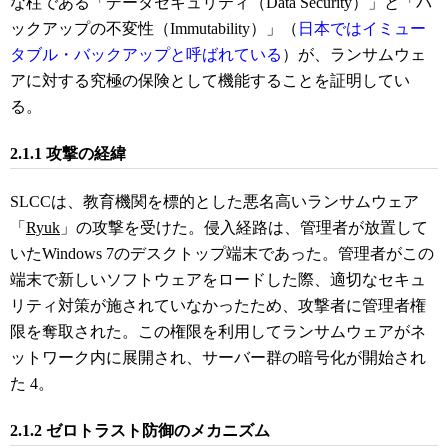
な柱である「データセキュリティ（Data Security）」と「バ
ックアップの不変性（Immutability）」（
日本ではイミュー
タブル・バックアップと呼ばれている
）が、ランサムウェ
アに対する究極の保険として機能することを証明してい
る。
2.1.1 攻撃の経緯
SLCCは、教育機関を標的とした悪名高いランサムウェア
「
Ryuk
」の攻撃を受けた。侵入経路は、管理者が放置して
いたWindows 7のデスクトップ端末であった。管理者がこの
端末で新しいソフトウェアをロードした際、適切なセキュ
リティ対策が施されていなかったため、攻撃者に管理者権
限を奪取された。この権限を利用してランサムウェアがネ
ットワーク内に展開され、サーバー群の暗号化が開始され
た
4
。
2.1.2 ゼロトラスト防御のメカニズム