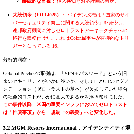
継続的な監視：
侵入検知と対応計画の策定。
大統領令（EO 14028）：
バイデン政権は「国家のサイ
バーセキュリティ向上に関する大統領令」を発令し、
連邦政府機関に対しゼロトラストアーキテクチャへの
移行を義務付けた。これはColonial事件が直接的なトリ
ガーとなっている
16
。
分析的洞察：
Colonial Pipelineの事例は、「VPN＋パスワード」という旧
来のセキュリティがいかに脆いか、そしてITとOTのセグメ
ンテーション（ゼロトラストの基本）が欠如していた場合
の社会的コストがいかに甚大であるかを浮き彫りにした。
この事件以降、米国の重要インフラにおいてゼロトラスト
は「推奨事項」から「規制上の義務」へと変化した。
3.2 MGM Resorts International：アイデンティティ境