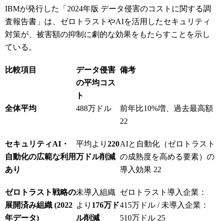
IBMが発行した「2024年版 データ侵害のコストに関する調
査報告書」は、ゼロトラストやAIを活用したセキュリティ
対策が、被害額の抑制に劇的な効果をもたらすことを示し
ている。
比較項目
データ侵害
備考
の平均コス
ト
全体平均
488万ドル
前年比10%増、過去最高額
22
セキュリティAI・
平均より
220
AIと自動化（ゼロトラスト
自動化の広範な利用
万ドル削減
の成熟度を高める要素）の
あり
導入効果
22
ゼロトラスト戦略の
未導入組織
ゼロトラスト導入企業：
展開済み組織 (2022
より
176万ド
415万ドル / 未導入企業：
年データ)
ル削減
510万ドル
25