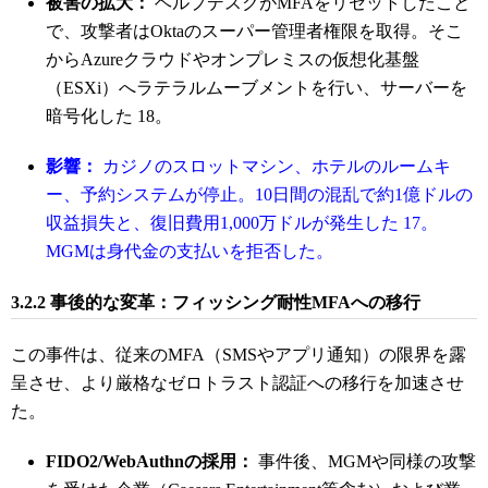
被害の拡大：
ヘルプデスクがMFAをリセットしたこと
で、攻撃者はOktaのスーパー管理者権限を取得。そこ
からAzureクラウドやオンプレミスの仮想化基盤
（ESXi）へラテラルムーブメントを行い、サーバーを
暗号化した
18
。
影響：
カジノのスロットマシン、ホテルのルームキ
ー、予約システムが停止。10日間の混乱で約1億ドルの
収益損失と、復旧費用1,000万ドルが発生した
17
。
MGMは身代金の支払いを拒否した。
3.2.2 事後的な変革：フィッシング耐性MFAへの移行
この事件は、従来のMFA（SMSやアプリ通知）の限界を露
呈させ、より厳格なゼロトラスト認証への移行を加速させ
た。
FIDO2/WebAuthnの採用：
事件後、MGMや同様の攻撃