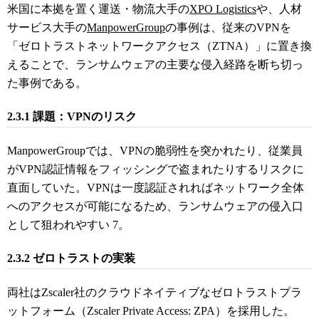
米国に本拠を置く運送・物流大手の
XPO Logistics
や、人材
サービス大手の
ManpowerGroup
の事例は、従来のVPNを
「ゼロトラストネットワークアクセス（ZTNA）」に置き換
えることで、ランサムウェアの主要な侵入経路を断ち切っ
た事例である。
2.3.1 課題：VPNのリスク
ManpowerGroupでは、VPNの脆弱性を突かれたり、従業員
がVPN認証情報をフィッシングで盗まれたりするリスクに
直面していた。VPNは一度認証されればネットワーク全体
へのアクセスが可能になるため、ランサムウェアの侵入口
として狙われやすい
7
。
2.3.2 ゼロトラストの実装
両社はZscaler社のクラウドネイティブなゼロトラストプラ
ットフォーム（Zscaler Private Access: ZPA）を採用した。