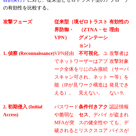
の有効性を比較する。
攻撃フェーズ
従来型（境
ゼロトラスト
有効性の
界防御・
（ZTNA・セ
理由
VPN）
グメンテーシ
ョン）
1. 偵察 (Reconnaissance)
VPN経由
不可視化
。ユ
攻撃者は
でネットワ
ーザーはアプ
攻撃対象
ーク全体を
リにのみ接続
（サーバ
スキャン可
され、ネット
ー等）を
能（IPが見
ワーク構造は
発見でき
える）。
見えない。
ない
9
。
2. 初期侵入 (Initial
パスワード
条件付きアク
認証情報
Access)
や脆弱な
セス
。デバイ
が盗まれ
MFAが突
スの健全性や
ても、デ
破されると
リスクスコア
バイスが