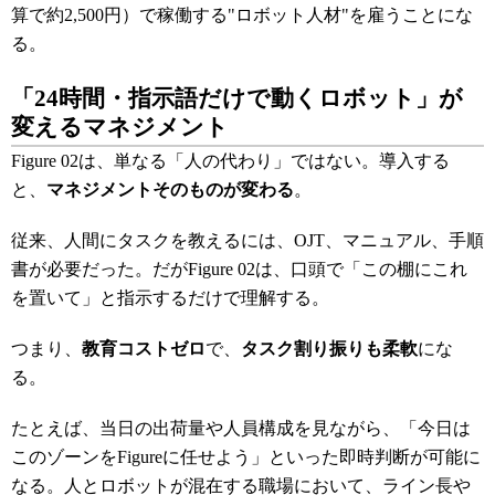
算で約2,500円）で稼働する"ロボット人材"を雇うことにな
る。
「24時間・指示語だけで動くロボット」が
変えるマネジメント
Figure 02は、単なる「人の代わり」ではない。導入する
と、
マネジメントそのものが変わる
。
従来、人間にタスクを教えるには、OJT、マニュアル、手順
書が必要だった。だがFigure 02は、口頭で「この棚にこれ
を置いて」と指示するだけで理解する。
つまり、
教育コストゼロ
で、
タスク割り振りも柔軟
にな
る。
たとえば、当日の出荷量や人員構成を見ながら、「今日は
このゾーンをFigureに任せよう」といった即時判断が可能に
なる。人とロボットが混在する職場において、ライン長や