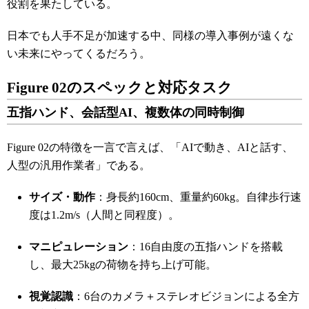
役割を果たしている。
日本でも人手不足が加速する中、同様の導入事例が遠くな
い未来にやってくるだろう。
Figure 02のスペックと対応タスク
五指ハンド、会話型AI、複数体の同時制御
Figure 02の特徴を一言で言えば、「AIで動き、AIと話す、
人型の汎用作業者」である。
サイズ・動作
：身長約160cm、重量約60kg。自律歩行速
度は1.2m/s（人間と同程度）。
マニピュレーション
：16自由度の五指ハンドを搭載
し、最大25kgの荷物を持ち上げ可能。
視覚認識
：6台のカメラ＋ステレオビジョンによる全方