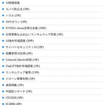
AI情報収集
スパイ防止法 (3件)
ハラル (1件)
AWSダウン (3件)
NVIDIA-Jetson活用大全集 (18件)
出荷業務を止めないランサムウェア対策 (5件)
AI海外市場調査 (30件)
サイバーセキュリティAI (2件)
危機管理AI活用 (4件)
CrimsonCollective対策 (1件)
ChatGPT海外市場調査 (1件)
ランサムウェア被害 (15件)
ドローン軍事利用 (5件)
成長戦略 (1件)
中国語リサーチ (1件)
CES2026 (3件)
EU規制 (4件)