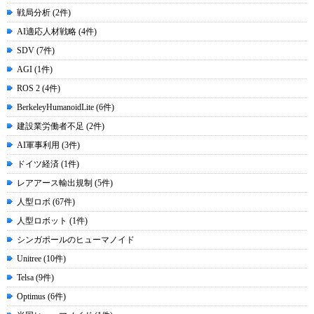
戦局分析 (2件)
AI適応人材戦略 (4件)
SDV (7件)
AGI (1件)
ROS 2 (4件)
BerkeleyHumanoidLite (6件)
建設業労働者不足 (2件)
AI軍事利用 (3件)
ドイツ経済 (1件)
レアアース輸出規制 (5件)
人型ロボ (67件)
人型ロボット (1件)
シンガポールのヒューマノイド
Unitree (10件)
Telsa (9件)
Optimus (6件)