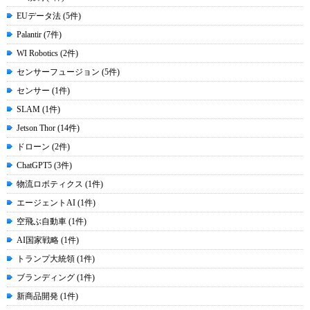
EUデータ法 (5件)
Palantir (7件)
WI Robotics (2件)
センサーフュージョン (5件)
センサー (1件)
SLAM (1件)
Jetson Thor (14件)
ドローン (2件)
ChatGPT5 (3件)
物流ロボティクス (1件)
エージェントAI (1件)
空飛ぶ自動車 (1件)
AI国家戦略 (1件)
トランプ大統領 (1件)
ブランディング (1件)
新商品開発 (1件)