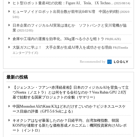
ヒト型ロボット量産4社の比較：Figure AI、Tesla、1X Techno...
(2025/08/14)
ヒューマノイドロボット出荷台数が前年比648％増 中国が約8割
(2026/0
5/01)
日本企業のフィジカルAI実装は進むか ソフトバンクと安川電機が協
業
(2025/12/05)
倉庫や工場内の運搬を効率化。30kg運べる小さな軽トラ
PR(BLAZE)
大阪ガスに学ぶ！ 大手企業が生成AI導入を成功させる理由
PR(ITmedia
エンタープライズ)
Recommended by
最新の投稿
【ジェンスン・フアン×赤澤経産相】日本のフィジカルAIを背負って立
つNoetra（ノエトラ）とは何をする会社なのか？Vera Rubin GPU 2.8万
基で始動する国家プロジェクトの全貌（サマリー）
中国Moonshot AIのKimi K3はどれだけすごいのか？ビジネスユースケ
ース目線の評価（GPT-5.6 Solによる）
キオクシアはなぜ暴落したのか？日経平均、台湾加権指数、韓国
KOSPIが連動する新たな価格形成メカニズム：機関投資家向けAIレポ
ート（イントロ）