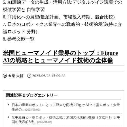
5. AI訓練データの生成・活用方法:デジタルツイン環境での
模倣学習と 自律学習
6. 商用化への展望(量産計画、市場投入時期、競合比較)
7. 日本のロボティクス業界への戦略的・技術的示唆(特に介
護ロボット 分野)
8. 参考文献一覧
米国ヒューマノイド業界のトップ：Figure
AIの戦略とヒューマノイド技術の全体像
今泉 大輔
2025/06/23 15:09:38
関連記事＆ブログエントリー
日本の産業ロボットにとって巨大な商機？Figure AIヒト型ロボット大量
生産の...
(2025/09/02)
米中紅白ヒト型ロボット技術合戦：米国の代表的5機種（含欧州1）と中
国の代表的5機...
(2026/01/02)