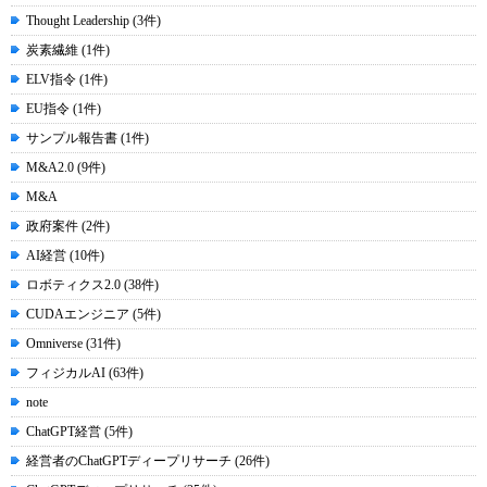
Thought Leadership (3件)
炭素繊維 (1件)
ELV指令 (1件)
EU指令 (1件)
サンプル報告書 (1件)
M&A2.0 (9件)
M&A
政府案件 (2件)
AI経営 (10件)
ロボティクス2.0 (38件)
CUDAエンジニア (5件)
Omniverse (31件)
フィジカルAI (63件)
note
ChatGPT経営 (5件)
経営者のChatGPTディープリサーチ (26件)