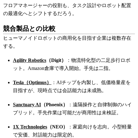
フロアマネージャーの役割も、タスク設計やロボット配置
の最適化へとシフトするだろう。
競合製品との比較
ヒューマノイドロボットの商用化を目指す企業は複数存在
する。
Agility Robotics
（Digit）
：物流特化型の二足歩行ロボ
ット。Amazon倉庫で導入開始。手先は二指。
Tesla（Optimus）
：AIチップを内製し、低価格量産を
目指すが、現時点では会話能力は未成熟。
Sanctuary AI
（Phoenix）
：遠隔操作と自律制御のハイ
ブリッド。手先作業は可能だが商用性は未検証。
1X Technologies
（NEO）
：家庭向けを志向。小型軽量
で安価、対話能力は限定的。