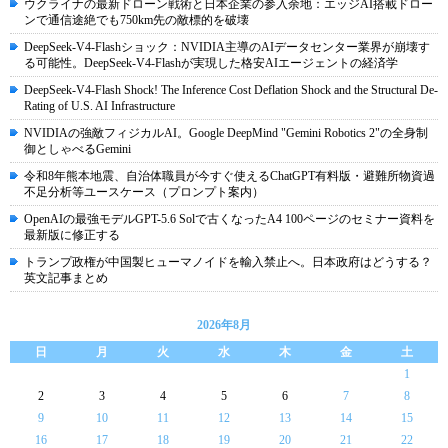
ウクライナの最新ドローン戦術と日本企業の参入余地：エッジAI搭載ドロー
ンで通信途絶でも750km先の敵標的を破壊
DeepSeek-V4-Flashショック：NVIDIA主導のAIデータセンター業界が崩壊す
る可能性。DeepSeek-V4-Flashが実現した格安AIエージェントの経済学
DeepSeek-V4-Flash Shock! The Inference Cost Deflation Shock and the Structural De-
Rating of U.S. AI Infrastructure
NVIDIAの強敵フィジカルAI。Google DeepMind "Gemini Robotics 2"の全身制
御としゃべるGemini
令和8年熊本地震、自治体職員が今すぐ使えるChatGPT有料版・避難所物資過
不足分析等ユースケース（プロンプト案内）
OpenAIの最強モデルGPT-5.6 Solで古くなったA4 100ページのセミナー資料を
最新版に修正する
トランプ政権が中国製ヒューマノイドを輸入禁止へ。日本政府はどうする？
英文記事まとめ
2026年8月
日
月
火
水
木
金
土
1
2
3
4
5
6
7
8
9
10
11
12
13
14
15
16
17
18
19
20
21
22