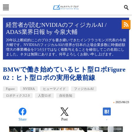
経営者が読むNVIDIAのフィジカルAI /
ADAS業界日報 by 今泉大輔
20年以上断続的にこのブログを書き継いできたインフラコモンズ代表の今泉
大輔です。NVIDIAのフィジカルAIの世界が日本の上場企業多数に時価総額
増大の事業機会を1つだけではなく複数与えることを確信してこの名前にし
ました。ネタは無限にあります。何卒よろしくお願い申し上げます。
BMWで働き始めているヒト型ロボFigure
02：ヒト型ロボの実用化最前線
Figure
NVIDIA
ヒューマノイド
フィジカルAI
ロボティクス2.0
人型ロボ
自社告知
»
2025/06/23
Share
Post
-