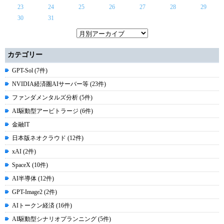
23
24
25
26
27
28
29
30
31
カテゴリー
GPT-Sol (7件)
NVIDIA経済圏AIサーバー等 (23件)
ファンダメンタルズ分析 (5件)
AI駆動型アービトラージ (6件)
金融IT
日本版ネオクラウド (12件)
xAI (2件)
SpaceX (10件)
AI半導体 (12件)
GPT-Image2 (2件)
AIトークン経済 (16件)
AI駆動型シナリオプランニング (5件)