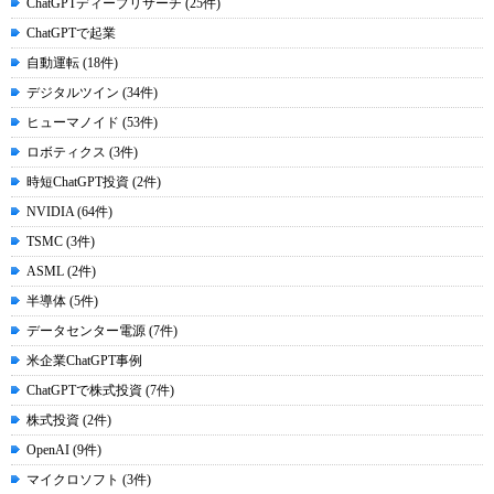
ChatGPTディープリサーチ (25件)
ChatGPTで起業
自動運転 (18件)
デジタルツイン (34件)
ヒューマノイド (53件)
ロボティクス (3件)
時短ChatGPT投資 (2件)
NVIDIA (64件)
TSMC (3件)
ASML (2件)
半導体 (5件)
データセンター電源 (7件)
米企業ChatGPT事例
ChatGPTで株式投資 (7件)
株式投資 (2件)
OpenAI (9件)
マイクロソフト (3件)