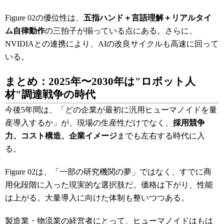
Figure 02の優位性は、
五指ハンド＋言語理解＋リアルタイ
ム自律動作
の三拍子が揃っている点にある。さらに、
NVIDIAとの連携により、AIの改良サイクルも高速に回って
いる。
まとめ：2025年〜2030年は"ロボット人
材"調達戦争の時代
今後5年間は、「どの企業が最初に汎用ヒューマノイドを量
産導入するか」が、現場の生産性だけでなく、
採用競争
力、コスト構造、企業イメージ
までも左右する時代に入
る。
Figure 02は、「一部の研究機関の夢」ではなく、すでに商
用化段階に入った現実的な選択肢だ。価格は下がり、性能
は上がる。大量導入に向けた体制も整いつつある。
製造業・物流業の経営者にとって、ヒューマノイドはもは