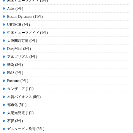
米国ヒューマノイド (1件)
Atlas (9件)
Boston Dynamics (11件)
UBTECH (4件)
中国ヒューマノイド (1件)
大阪関西万博 (9件)
DeepMind (3件)
アルゴリズム (1件)
華為 (3件)
EMS (2件)
Foxconn (9件)
タンザニア (1件)
木質バイオマス (8件)
都市化 (5件)
太陽光発電 (1件)
石炭 (3件)
ガスタービン発電 (3件)