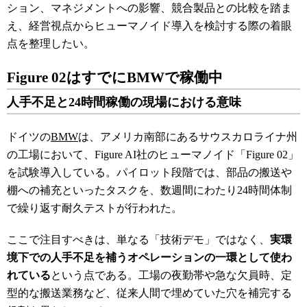
ション、マネジメントへの影響、競合製品との比較を踏ま
え、経営視点からヒューマノイド導入を検討する際の着眼
点を整理したい。
Figure 02はすでにBMWで稼働中
人手不足と24時間稼働の現場における意味
ドイツの
BMW
は、アメリカ南部にあるサウスカロライナ州
の工場において、Figure AI社のヒューマノイド「Figure 02」
を試験導入している。パイロット段階では、部品の搬送や
棚への補充といったタスクを、数週間にわたり24時間体制
で繰り返す耐久テストが行われた。
ここで注目すべきは、単なる「技術デモ」ではなく、
実環
境下での人手不足を補うオペレーションの一環として使わ
れている
という点である。工場の夜勤帯や急な欠員時、定
型的な搬送業務など、従来人間で埋めていた穴を補完する