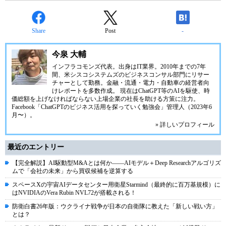
Share
Post
-
今泉 大輔
インフラコモンズ代表。出身はIT業界。2010年までの7年
間、米シスコシステムズのビジネスコンサル部門にリサー
チャーとして勤務。金融・流通・電力・自動車の経営者向
けレポートを多数作成。 現在はChatGPT等のAIを駆使、時
価総額を上げなければならない上場企業の社長を助ける方策に注力。
Facebook「ChatGPTのビジネス活用を探っていく勉強会」管理人（2023年6
月〜）。
» 詳しいプロフィール
最近のエントリー
【完全解説】AI駆動型M&Aとは何か――AIモデル＋Deep Researchアルゴリズ
ムで「会社の未来」から買収候補を逆算する
スペースXの宇宙AIデータセンター用衛星Starmind（最終的に百万基規模）に
はNVIDIAのVera Rubin NVL72が搭載される！
防衛白書26年版：ウクライナ戦争が日本の自衛隊に教えた「新しい戦い方」
とは？