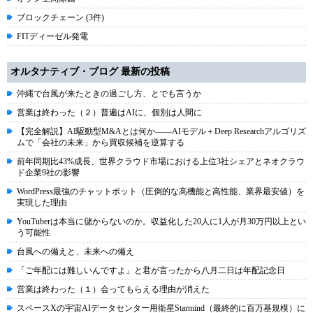
ブロックチェーン (3件)
FITディーゼル発電
オルタナティブ・ブログ 最新の投稿
沖縄で台風が来たときの過ごし方、とでも言うか
営業は終わった（２）普遍はAIに、個別は人間に
【完全解説】AI駆動型M&Aとは何か――AIモデル＋Deep Researchアルゴリズ
ムで「会社の未来」から買収候補を逆算する
前年同期比43%成長、世界クラウド市場における上位3社シェアとネオクラウ
ド企業9社の影響
WordPress最強のチャットボット（圧倒的な高機能と高性能、業界最安値）を
実現した理由
YouTuberは本当に儲からないのか。収益化した20人に1人が月30万円以上とい
う可能性
台風への備えと、未来への備え
「ご年配には難しいんですよ」と君が言ったから八月二日は年配記念日
営業は終わった（１）会ってもらえる理由が消えた
スペースXの宇宙AIデータセンター用衛星Starmind（最終的に百万基規模）に