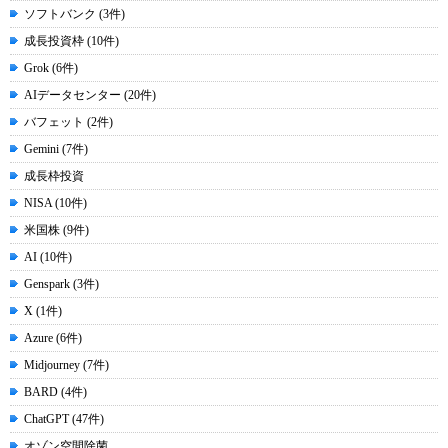
ソフトバンク (3件)
成長投資枠 (10件)
Grok (6件)
AIデータセンター (20件)
バフェット (2件)
Gemini (7件)
成長枠投資
NISA (10件)
米国株 (9件)
AI (10件)
Genspark (3件)
X (1件)
Azure (6件)
Midjourney (7件)
BARD (4件)
ChatGPT (47件)
オゾン空間除菌