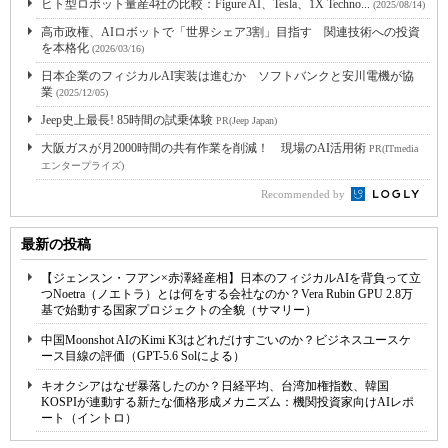
ヒト型ロボット量産4社の比較：Figure AI、Tesla、1X Techno...
(2025/08/14)
高市政権、AIロボットで「世界シェア3割」目指す 関連技術への投資
を本格化
(2026/03/16)
日本企業のフィジカルAI実装は進むか ソフトバンクと安川電機が協
業
(2025/12/05)
Jeep史上最長! 85時間の試乗体験
PR(Jeep Japan)
大阪ガスが月2000時間の共有作業を削減！ 現場のAI活用術
PR(ITmedia
エンタープライズ)
Recommended by
最新の投稿
【ジェンスン・フアン×赤澤経産相】日本のフィジカルAIを背負って立
つNoetra（ノエトラ）とは何をする会社なのか？Vera Rubin GPU 2.8万
基で始動する国家プロジェクトの全貌（サマリー）
中国Moonshot AIのKimi K3はどれだけすごいのか？ビジネスユースケ
ース目線の評価（GPT-5.6 Solによる）
キオクシアはなぜ暴落したのか？日経平均、台湾加権指数、韓国
KOSPIが連動する新たな価格形成メカニズム：機関投資家向けAIレポ
ート（イントロ）