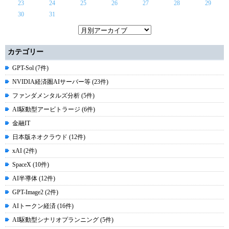
23
24
25
26
27
28
29
30
31
カテゴリー
GPT-Sol (7件)
NVIDIA経済圏AIサーバー等 (23件)
ファンダメンタルズ分析 (5件)
AI駆動型アービトラージ (6件)
金融IT
日本版ネオクラウド (12件)
xAI (2件)
SpaceX (10件)
AI半導体 (12件)
GPT-Image2 (2件)
AIトークン経済 (16件)
AI駆動型シナリオプランニング (5件)