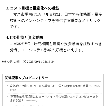
コスト目標と量産化への道筋
-- マス市場向け1万ドル目標は、日本でも価格面・量産
技術へのインセンティブを提供する重要なメトリック
です。
IPO期待と資金動向
-- 日本のVC・研究機関も連携や投資動向を注視すべき
分野。エコシステム形成の好機といえます。
今泉 大輔
2025/09/11 05:13:34
関連記事＆ブログエントリー
設立3年で2億8,000万ドルを調達した中国X Square Robotの発展ヒ...
(2025/
09/12)
NVIDIAが8月25日にヒューマノイド用の物凄いエッジコンピュータを
発表予定？
(2025/08/22)