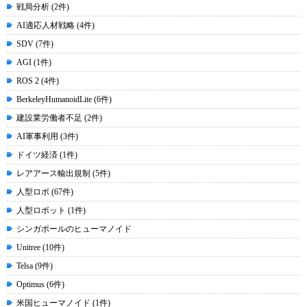
戦局分析 (2件)
AI適応人材戦略 (4件)
SDV (7件)
AGI (1件)
ROS 2 (4件)
BerkeleyHumanoidLite (6件)
建設業労働者不足 (2件)
AI軍事利用 (3件)
ドイツ経済 (1件)
レアアース輸出規制 (5件)
人型ロボ (67件)
人型ロボット (1件)
シンガポールのヒューマノイド
Unitree (10件)
Telsa (9件)
Optimus (6件)
米国ヒューマノイド (1件)