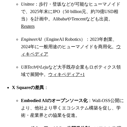
Unitree
：歩行・登坂などが可能なヒューマノイド
で、2025年末にIPO（50 billion元、約70億USD相
当）を計画中。AlibabaやTencentなども出資。
Reuters
EngineerAI
（EngineAI Robotics）：2023年創業、
2024年に一般用途のヒューマノイドを商用化。
ウ
ィキペディア
UBTech
や
Leju
など大手既存企業もロボティクス領
域で展開中。
ウィキペディア
+1
X Squareの差異
：
Embodied AIのオープンソース化
：Wall-OSS公開に
より、他社より早くエコシステム構築を促し、学
術・産業界との協業を促進。