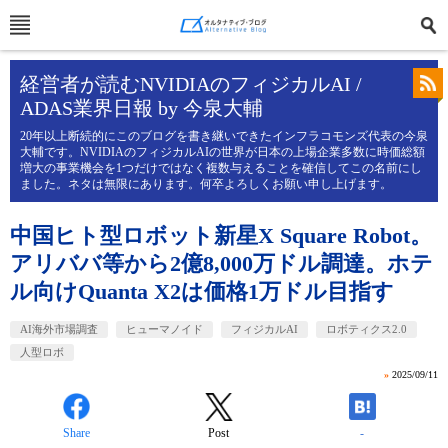
経営者が読むNVIDIAのフィジカルAI /
ADAS業界日報 by 今泉大輔
20年以上断続的にこのブログを書き継いできたインフラコモンズ代表の今泉
大輔です。NVIDIAのフィジカルAIの世界が日本の上場企業多数に時価総額
増大の事業機会を1つだけではなく複数与えることを確信してこの名前にし
ました。ネタは無限にあります。何卒よろしくお願い申し上げます。
中国ヒト型ロボット新星X Square Robot。
アリババ等から2億8,000万ドル調達。ホテ
ル向けQuanta X2は価格1万ドル目指す
AI海外市場調査
ヒューマノイド
フィジカルAI
ロボティクス2.0
人型ロボ
»
2025/09/11
Share
Post
-