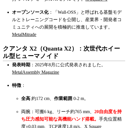
オープンソース化
：「Wall-OSS」と呼ばれる基盤モデ
ルとトレーニングコードを公開し、産業界・開発者コ
ミュニティへの展開を積極的に推進しています。
Metal
Mitrade
クアンタ X2（Quanta X2）：次世代ホイー
ル型ヒューマノイド
発表時期
：2025年8月に公式発表されました。
Metal
Assembly Magazine
特徴
：
全高
約172 cm、
作業範囲
0-2 m。
両腕：可搬6 kg、リーチ約765 mm、
20自由度を持
ち圧力感知可能な高機能ハンド搭載。
手先位置精
度±0.03 mm、TCP速度1.8 m/s。
X Square