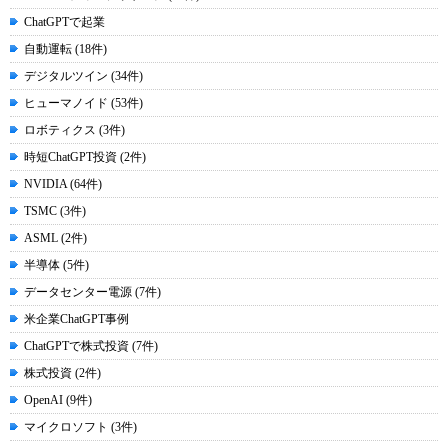
ChatGPTで起業
自動運転 (18件)
デジタルツイン (34件)
ヒューマノイド (53件)
ロボティクス (3件)
時短ChatGPT投資 (2件)
NVIDIA (64件)
TSMC (3件)
ASML (2件)
半導体 (5件)
データセンター電源 (7件)
米企業ChatGPT事例
ChatGPTで株式投資 (7件)
株式投資 (2件)
OpenAI (9件)
マイクロソフト (3件)