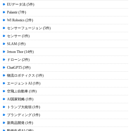
EUデータ法 (5件)
Palantir (7件)
WI Robotics (2件)
センサーフュージョン (5件)
センサー (1件)
SLAM (1件)
Jetson Thor (14件)
ドローン (2件)
ChatGPT5 (3件)
物流ロボティクス (1件)
エージェントAI (1件)
空飛ぶ自動車 (1件)
AI国家戦略 (1件)
トランプ大統領 (1件)
ブランディング (1件)
新商品開発 (1件)
動画生成AI (2件)