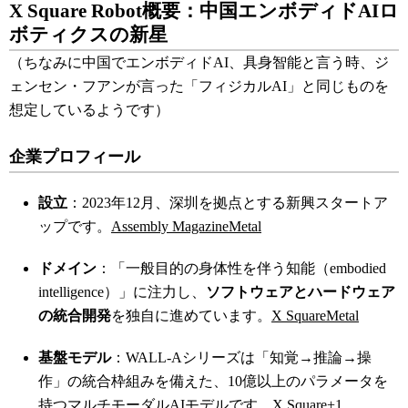
X Square Robot概要：中国エンボディドAIロ
ボティクスの新星
（ちなみに中国でエンボディドAI、具身智能と言う時、ジ
ェンセン・フアンが言った「フィジカルAI」と同じものを
想定しているようです）
企業プロフィール
設立
：2023年12月、深圳を拠点とする新興スタートア
ップです。
Assembly Magazine
Metal
ドメイン
：「一般目的の身体性を伴う知能（embodied
intelligence）」に注力し、
ソフトウェアとハードウェア
の統合開発
を独自に進めています。
X Square
Metal
基盤モデル
：WALL-Aシリーズは「知覚→推論→操
作」の統合枠組みを備えた、10億以上のパラメータを
持つマルチモーダルAIモデルです。
X Square
+1