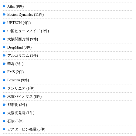
Atlas (9件)
Boston Dynamics (11件)
UBTECH (4件)
中国ヒューマノイド (1件)
大阪関西万博 (9件)
DeepMind (3件)
アルゴリズム (1件)
華為 (3件)
EMS (2件)
Foxconn (9件)
タンザニア (1件)
木質バイオマス (8件)
都市化 (5件)
太陽光発電 (1件)
石炭 (3件)
ガスタービン発電 (3件)