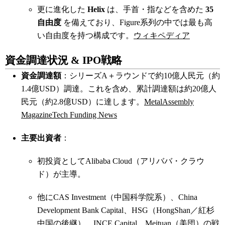
更に進化した
Helix
は、手首・指などを含めた
35
自由度
を備えており、Figure系列の中では最も高
い自由度を持つ構成です。
ウィキペディア
資金調達状況 & IPO戦略
資金調達額
：シリーズA＋ラウンドで約10億人民元（約
1.4億USD）調達。これを含め、累計調達額は約20億人
民元（約2.8億USD）に達します。
Metal
Assembly
Magazine
Tech Funding News
主要出資者
：
初投資としてAlibaba Cloud（アリババ・クラウ
ド）が主導。
他にCAS Investment（中国科学院系）、China
Development Bank Capital、HSG（HongShan／紅杉
中国の後継）、INCE Capital、Meituan（美団）の戦