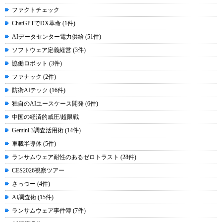
ファクトチェック
ChatGPTでDX革命 (1件)
AIデータセンター電力供給 (51件)
ソフトウェア定義経営 (3件)
協働ロボット (3件)
ファナック (2件)
防衛AIテック (16件)
独自のAIユースケース開発 (6件)
中国の経済的威圧/超限戦
Gemini 3調査活用術 (14件)
車載半導体 (5件)
ランサムウェア耐性のあるゼロトラスト (28件)
CES2026視察ツアー
さっつー (4件)
AI調査術 (15件)
ランサムウェア事件簿 (7件)