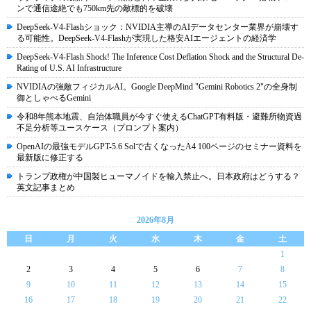
ンで通信途絶でも750km先の敵標的を破壊
DeepSeek-V4-Flashショック：NVIDIA主導のAIデータセンター業界が崩壊す
る可能性。DeepSeek-V4-Flashが実現した格安AIエージェントの経済学
DeepSeek-V4-Flash Shock! The Inference Cost Deflation Shock and the Structural De-
Rating of U.S. AI Infrastructure
NVIDIAの強敵フィジカルAI。Google DeepMind "Gemini Robotics 2"の全身制
御としゃべるGemini
令和8年熊本地震、自治体職員が今すぐ使えるChatGPT有料版・避難所物資過
不足分析等ユースケース（プロンプト案内）
OpenAIの最強モデルGPT-5.6 Solで古くなったA4 100ページのセミナー資料を
最新版に修正する
トランプ政権が中国製ヒューマノイドを輸入禁止へ。日本政府はどうする？
英文記事まとめ
2026年8月
日
月
火
水
木
金
土
1
2
3
4
5
6
7
8
9
10
11
12
13
14
15
16
17
18
19
20
21
22