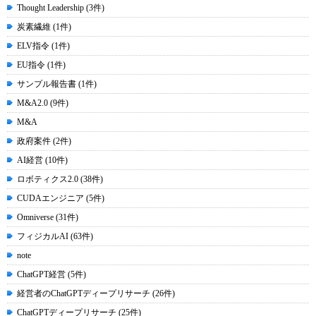
Thought Leadership (3件)
炭素繊維 (1件)
ELV指令 (1件)
EU指令 (1件)
サンプル報告書 (1件)
M&A2.0 (9件)
M&A
政府案件 (2件)
AI経営 (10件)
ロボティクス2.0 (38件)
CUDAエンジニア (5件)
Omniverse (31件)
フィジカルAI (63件)
note
ChatGPT経営 (5件)
経営者のChatGPTディープリサーチ (26件)
ChatGPTディープリサーチ (25件)