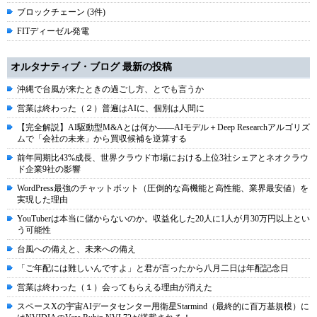
ブロックチェーン (3件)
FITディーゼル発電
オルタナティブ・ブログ 最新の投稿
沖縄で台風が来たときの過ごし方、とでも言うか
営業は終わった（２）普遍はAIに、個別は人間に
【完全解説】AI駆動型M&Aとは何か――AIモデル＋Deep Researchアルゴリズ
ムで「会社の未来」から買収候補を逆算する
前年同期比43%成長、世界クラウド市場における上位3社シェアとネオクラウ
ド企業9社の影響
WordPress最強のチャットボット（圧倒的な高機能と高性能、業界最安値）を
実現した理由
YouTuberは本当に儲からないのか。収益化した20人に1人が月30万円以上とい
う可能性
台風への備えと、未来への備え
「ご年配には難しいんですよ」と君が言ったから八月二日は年配記念日
営業は終わった（１）会ってもらえる理由が消えた
スペースXの宇宙AIデータセンター用衛星Starmind（最終的に百万基規模）に