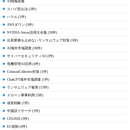
AI情報収集
スパイ防止法 (3件)
ハラル (1件)
AWSダウン (3件)
NVIDIA-Jetson活用大全集 (18件)
出荷業務を止めないランサムウェア対策 (5件)
AI海外市場調査 (30件)
サイバーセキュリティAI (2件)
危機管理AI活用 (4件)
CrimsonCollective対策 (1件)
ChatGPT海外市場調査 (1件)
ランサムウェア被害 (15件)
ドローン軍事利用 (5件)
成長戦略 (1件)
中国語リサーチ (1件)
CES2026 (3件)
EU規制 (4件)