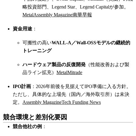
略投資部門、Legend Star、Legend Capitalが参加。
Metal
Assembly Magazine
南華早報
資金用途
：
可搬性の高い
WALL-A／Wall-OSSモデルの継続的
トレーニング
ハードウェア製品の反復開発
（性能改善および製
品ライン拡充）
Metal
Mitrade
IPO計画
：2026年前後を見据えてIPO準備に入る方針。
ただし、具体的な上場先（国内／海外取引所）は未決
定。
Assembly Magazine
Tech Funding News
競合環境と差別化要因
競合他社の例
：