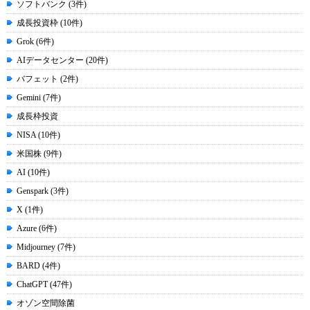
ソフトバンク (3件)
成長投資枠 (10件)
Grok (6件)
AIデータセンター (20件)
バフェット (2件)
Gemini (7件)
成長枠投資
NISA (10件)
米国株 (9件)
AI (10件)
Genspark (3件)
X (1件)
Azure (6件)
Midjourney (7件)
BARD (4件)
ChatGPT (47件)
オゾン空間除菌