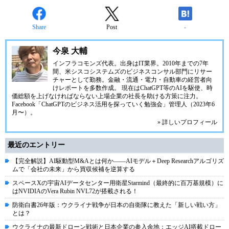
Share
Post
-
今泉 大輔
インフラコモンズ代表。出身はIT業界。2010年までの7年
間、米シスコシステムズのビジネスコンサル部門にリサー
チャーとして勤務。金融・流通・電力・自動車の経営者向
けレポートを多数作成。 現在はChatGPT等のAIを駆使、時
価総額を上げなければならない上場企業の社長を助ける方策に注力。
Facebook「ChatGPTのビジネス活用を探っていく勉強会」管理人（2023年6
月〜）。
» 詳しいプロフィール
最近のエントリー
【完全解説】AI駆動型M&Aとは何か――AIモデル＋Deep Researchアルゴリズ
ムで「会社の未来」から買収候補を逆算する
スペースXの宇宙AIデータセンター用衛星Starmind（最終的に百万基規模）に
はNVIDIAのVera Rubin NVL72が搭載される！
防衛白書26年版：ウクライナ戦争が日本の自衛隊に教えた「新しい戦い方」
とは？
ウクライナの最新ドローン戦術と日本企業の参入余地：エッジAI搭載ドロー