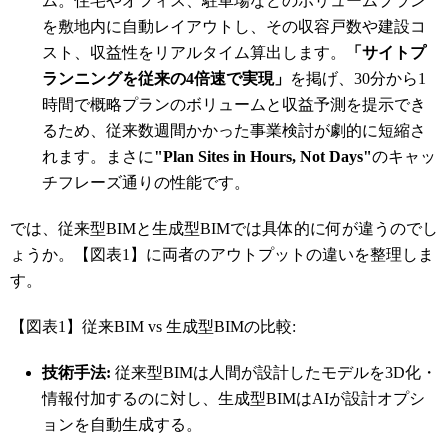
ム。住宅やオフィス、駐車場などのボリュームプラン
を敷地内に自動レイアウトし、その収容戸数や建設コ
スト、収益性をリアルタイム算出します。
「サイトプ
ランニングを従来の4倍速で実現」
を掲げ
、30分から1
時間で概略プランのボリュームと収益予測を提示でき
るため、従来数週間かかった事業検討が劇的に短縮さ
れます
。まさに
"Plan Sites in Hours, Not Days"
のキャッ
チフレーズ通りの性能です。
では、従来型BIMと生成型BIMでは具体的に何が違うのでし
ょうか。【図表1】に両者のアウトプットの違いを整理しま
す。
【図表1】従来BIM vs 生成型BIMの比較:
技術手法:
従来型BIMは人間が設計したモデルを3D化・
情報付加するのに対し、生成型BIMはAIが設計オプシ
ョンを自動生成する。