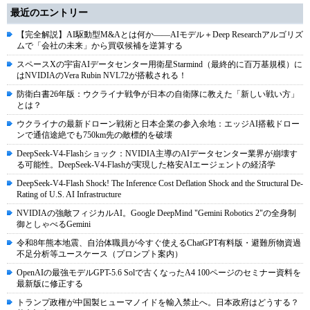
最近のエントリー
【完全解説】AI駆動型M&Aとは何か――AIモデル＋Deep Researchアルゴリズ
ムで「会社の未来」から買収候補を逆算する
スペースXの宇宙AIデータセンター用衛星Starmind（最終的に百万基規模）に
はNVIDIAのVera Rubin NVL72が搭載される！
防衛白書26年版：ウクライナ戦争が日本の自衛隊に教えた「新しい戦い方」
とは？
ウクライナの最新ドローン戦術と日本企業の参入余地：エッジAI搭載ドロー
ンで通信途絶でも750km先の敵標的を破壊
DeepSeek-V4-Flashショック：NVIDIA主導のAIデータセンター業界が崩壊す
る可能性。DeepSeek-V4-Flashが実現した格安AIエージェントの経済学
DeepSeek-V4-Flash Shock! The Inference Cost Deflation Shock and the Structural De-
Rating of U.S. AI Infrastructure
NVIDIAの強敵フィジカルAI。Google DeepMind "Gemini Robotics 2"の全身制
御としゃべるGemini
令和8年熊本地震、自治体職員が今すぐ使えるChatGPT有料版・避難所物資過
不足分析等ユースケース（プロンプト案内）
OpenAIの最強モデルGPT-5.6 Solで古くなったA4 100ページのセミナー資料を
最新版に修正する
トランプ政権が中国製ヒューマノイドを輸入禁止へ。日本政府はどうする？