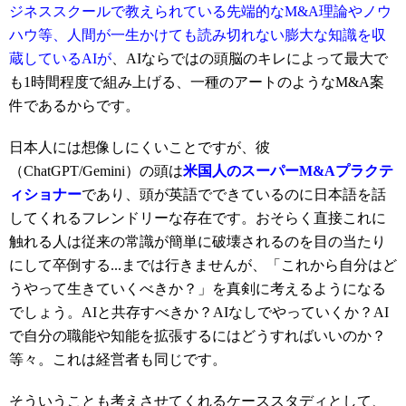
ジネススクールで教えられている先端的なM&A理論やノウ
ハウ等、人間が一生かけても読み切れない膨大な知識を収
蔵しているAIが
、AIならではの頭脳のキレによって最大で
も1時間程度で組み上げる、一種のアートのようなM&A案
件であるからです。
日本人には想像しにくいことですが、彼
（ChatGPT/Gemini）の頭は
米国人のスーパーM&Aプラクテ
ィショナー
であり、頭が英語でできているのに日本語を話
してくれるフレンドリーな存在です。おそらく直接これに
触れる人は従来の常識が簡単に破壊されるのを目の当たり
にして卒倒する...までは行きませんが、
「これから自分はど
うやって生きていくべきか？」を真剣に考えるようになる
でしょう。AIと共存すべきか？AIなしでやっていくか？AI
で自分の職能や知能を拡張するにはどうすればいいのか？
等々。これは経営者も同じです。
そういうことも考えさせてくれるケーススタディとして、