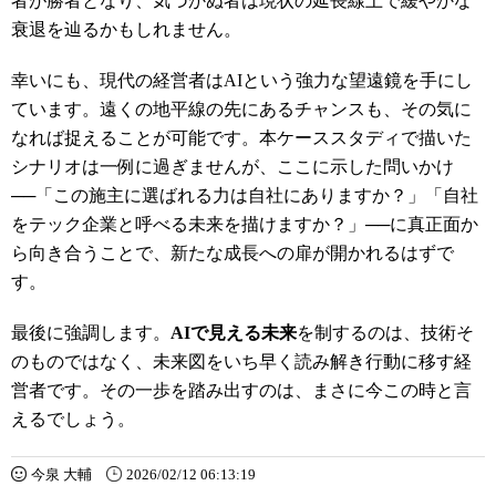
者が勝者となり、気づかぬ者は現状の延長線上で緩やかな
衰退を辿るかもしれません。
幸いにも、現代の経営者はAIという強力な望遠鏡を手にし
ています。遠くの地平線の先にあるチャンスも、その気に
なれば捉えることが可能です。本ケーススタディで描いた
シナリオは一例に過ぎませんが、ここに示した問いかけ
──「この施主に選ばれる力は自社にありますか？」「自社
をテック企業と呼べる未来を描けますか？」──に真正面か
ら向き合うことで、新たな成長への扉が開かれるはずで
す。
最後に強調します。
AIで見える未来
を制するのは、技術そ
のものではなく、未来図をいち早く読み解き行動に移す経
営者です。その一歩を踏み出すのは、まさに今この時と言
えるでしょう。
今泉 大輔
2026/02/12 06:13:19