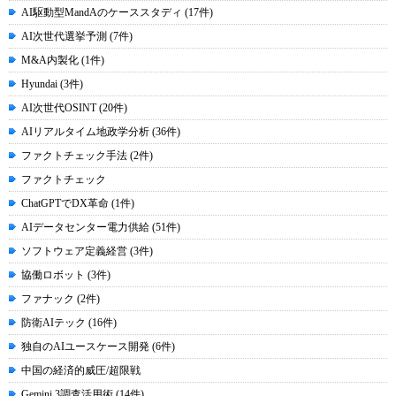
AI駆動型MandAのケーススタディ (17件)
AI次世代選挙予測 (7件)
M&A内製化 (1件)
Hyundai (3件)
AI次世代OSINT (20件)
AIリアルタイム地政学分析 (36件)
ファクトチェック手法 (2件)
ファクトチェック
ChatGPTでDX革命 (1件)
AIデータセンター電力供給 (51件)
ソフトウェア定義経営 (3件)
協働ロボット (3件)
ファナック (2件)
防衛AIテック (16件)
独自のAIユースケース開発 (6件)
中国の経済的威圧/超限戦
Gemini 3調査活用術 (14件)