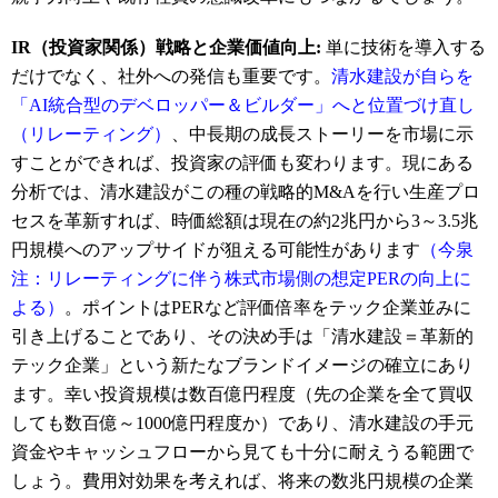
IR（投資家関係）戦略と企業価値向上:
単に技術を導入する
だけでなく、社外への発信も重要です。
清水建設が自らを
「AI統合型のデベロッパー＆ビルダー」へと位置づけ直し
（リレーティング）
、中長期の成長ストーリーを市場に示
すことができれば、投資家の評価も変わります。現にある
分析では、清水建設がこの種の戦略的M&Aを行い生産プロ
セスを革新すれば、時価総額は現在の約2兆円から3～3.5兆
円規模へのアップサイドが狙える可能性があります
（今泉
注：リレーティングに伴う株式市場側の想定PERの向上に
よる）
。ポイントはPERなど評価倍率をテック企業並みに
引き上げることであり、その決め手は「清水建設＝革新的
テック企業」という新たなブランドイメージの確立にあり
ます
。幸い投資規模は数百億円程度（先の企業を全て買収
しても数百億～1000億円程度か）であり、清水建設の手元
資金やキャッシュフローから見ても十分に耐えうる範囲で
しょう
。費用対効果を考えれば、将来の数兆円規模の企業