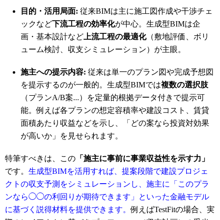
目的・活用局面:
従来BIMは主に施工図作成や干渉チェ
ックなど
下流工程の効率化
が中心。生成型BIMは企
画・基本設計など
上流工程の最適化
（敷地評価、ボリ
ューム検討、収支シミュレーション）が主眼。
施主への提示内容:
従来は単一のプラン図や完成予想図
を提示するのが一般的。生成型BIMでは
複数の選択肢
（プランA/B案...）を定量的根拠データ付きで提示可
能。例えば各プランの想定容積率や建設コスト、賃貸
面積あたり収益などを示し、「どの案なら投資対効果
が高いか」を見せられます。
特筆すべきは、この
「施主に事前に事業収益性を示す力」
です。
生成型BIMを活用すれば、提案段階で建設プロジェ
クトの収支予測をシミュレーションし、施主に「このプラ
ンなら◯◯の利回りが期待できます」といった金融モデル
に基づく説得材料を提供できます。
例えばTestFitの場合、実