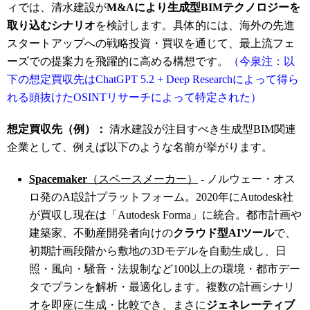
ィでは、清水建設が
M&Aにより生成型BIMテクノロジーを
取り込むシナリオ
を検討します。具体的には、海外の先進
スタートアップへの戦略投資・買収を通じて、最上流フェ
ーズでの提案力を飛躍的に高める構想です。
（今泉注：以
下の想定買収先はChatGPT 5.2 + Deep Researchによって得ら
れる頭抜けたOSINTリサーチによって特定された）
想定買収先（例）：
清水建設が注目すべき生成型BIM関連
企業として、例えば以下のような名前が挙がります。
Spacemaker
（スペースメーカー）
- ノルウェー・オス
ロ発のAI設計プラットフォーム。2020年にAutodesk社
が買収し現在は「Autodesk Forma」に統合。都市計画や
建築家、不動産開発者向けの
クラウド型AIツール
で、
初期計画段階から敷地の3Dモデルを自動生成し、日
照・風向・騒音・法規制など100以上の環境・都市デー
タでプランを解析・最適化します
。複数の計画シナリ
オを即座に生成・比較でき、まさに
ジェネレーティブ