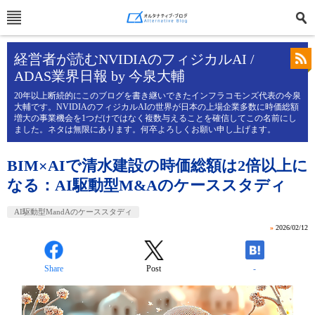
経営者が読むNVIDIAのフィジカルAI /
ADAS業界日報 by 今泉大輔
20年以上断続的にこのブログを書き継いできたインフラコモンズ代表の今泉
大輔です。NVIDIAのフィジカルAIの世界が日本の上場企業多数に時価総額
増大の事業機会を1つだけではなく複数与えることを確信してこの名前にし
ました。ネタは無限にあります。何卒よろしくお願い申し上げます。
BIM×AIで清水建設の時価総額は2倍以上に
なる：AI駆動型M&Aのケーススタディ
AI駆動型MandAのケーススタディ
»
2026/02/12
Share
Post
-