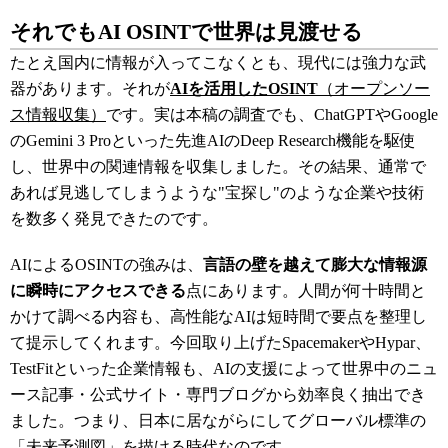
それでもAI OSINTで世界は見渡せる
たとえ国内に情報が入ってこなくとも、現代には強力な武
器があります。それが
AIを活用したOSINT
（オープンソー
ス情報収集）
です。実は本稿の調査でも、ChatGPTやGoogle
のGemini 3 Proといった先進AIのDeep Research機能を駆使
し、世界中の関連情報を収集しました
。その結果、通常で
あれば見逃してしまうような"宝探し"のような企業や技術
を数多く発見できたのです
。
AIによるOSINTの強みは、
言語の壁を越えて膨大な情報源
に瞬時にアクセスできる
点にあります。人間が何十時間と
かけて調べる内容も、高性能なAIは短時間で要点を整理し
て提示してくれます。今回取り上げたSpacemakerやHypar、
TestFitといった企業情報も、AIの支援によって世界中のニュ
ース記事・公式サイト・専門ブログから効率良く抽出でき
ました。つまり、日本に居ながらにしてグローバル標準の
「未来予測図」を描ける時代なのです。