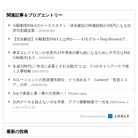
関連記事＆ブログエントリー
AI駆動型M&Aのケーススタディ：清水建設の時価総額が4兆円になる次
世代型建設業...
(2026/02/02)
【完全解説】AI駆動型M&Aとは何か――AIモデル＋Deep Researchア...
(2026/08/06)
東京エレクトロンが次世代AI半導体の勝ち組になるために不可欠なM&
A候補2社をA...
(2026/05/05)
生成AI時代に“本当に必要とされる能力”とは 3つのキャリアパスで描
く人事戦略
(2025/10/31)
AIエージェントの投資優先順位、どう決める？ Gartnerが「投資スコ
ア」の作...
(2026/06/29)
Jeepで家族と夏一番の大冒険へ！
PR(Jeep Japan)
社内データを扱えないAIを卒業 アプリ横断検索で一元化
PR(ITmedia エ
ンタープライズ)
Recommended by
最新の投稿