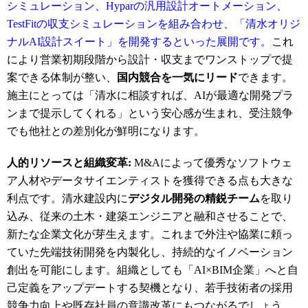
シミュレーション、Hyparの汎用設計オートメーション、
TestFitの収支シミュレーションを組み合わせ、「清水オリジ
ナルAI設計スイート」を開発するといった展開です。
これ
により営業初期段階から設計・収支までワンストップで提
案できる体制が整い、
国内競合を一気にリード
できます。
施主にとっては「清水に相談すれば、AIが最適な開発プラ
ンまで提示してくれる」という安心感が生まれ、受注競争
でも他社との差別化が鮮明になります。
人的リソースと組織変革:
M&Aによって優秀なソフトウェ
ア人材やデータサイエンティストを獲得できる点も大きな
利点です。清水建設内に
デジタル開発の精鋭チーム
を取り
込み、従来の土木・建築エンジニアと融和させることで、
新たな企業文化が芽生えます。これまで外注や協業に頼っ
ていた先端技術開発を内製化し、持続的なイノベーション
創出を可能にします
。組織としても「AI×BIM企業」へと自
己定義をアップデートする契機となり、若手技術者の採用
競争力向上や既存社員の意識改革にもつながるでしょう。