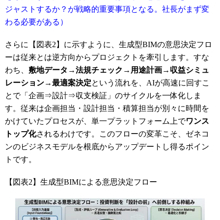
ジャストするか？が戦略的重要事項となる。社長がまず変
わる必要がある）
さらに【図表2】に示すように、生成型BIMの意思決定フロ
ーは従来とは逆方向からプロジェクトを牽引します。すな
わち、
敷地データ→法規チェック→用途計画→収益シミュ
レーション→最適案決定
という流れを、AIが高速に回すこ
とで「企画⇒設計⇒収支検証」のサイクルを一体化しま
す。従来は企画担当・設計担当・積算担当が別々に時間を
かけていたプロセスが、単一プラットフォーム上で
ワンス
トップ化
されるわけです。このフローの変革こそ、ゼネコ
ンのビジネスモデルを根底からアップデートし得るポイン
トです。
【図表2】生成型BIMによる意思決定フロー