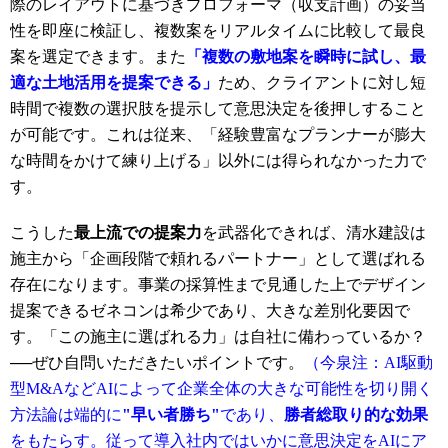
際のレイアウトに基づきプロフォーマ（収支計画）の妥当
性を即座に検証し、複数案をリアルタイムに比較して最良
案を選定できます
。また
「複数の敷地案を瞬時に試し、最
適な土地活用を提案できる」
ため、クライアントに対し短
時間で複数の選択肢を提示して意思決定を後押しすること
が可能です
。これは従来、「経験豊富なプランナーが膨大
な時間をかけて練り上げる」以外には得られなかった力で
す。
こうした
最上流での提案力
を武器化できれば、清水建設は
施主から「企画段階で頼れるパートナー」として選ばれる
存在になります。事業の採算性まで見通した上でデザイン
提案できるゼネコンは希少であり、大きな差別化要因で
す。「この施主に選ばれる力」は自社に備わっているか？
──ぜひ自問いただきたいポイントです。
（今泉注：AI駆動
型M&AなどAIによって企業全体の大きな可能性を切り開く
方法論は端的に
"早い者勝ち"
であり、
勝者総取り的な効果
をもたらす。従って導入社内ではいかに意思決定をAIにア