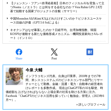
【ジェンスン・フアン×赤澤経産相】日本のフィジカルAIを背負って立
つNoetra（ノエトラ）とは何をする会社なのか？Vera Rubin GPU 2.8万
基で始動する国家プロジェクトの全貌（サマリー）
中国Moonshot AIのKimi K3はどれだけすごいのか？ビジネスユースケ
ース目線の評価（GPT-5.6 Solによる）
キオクシアはなぜ暴落したのか？日経平均、台湾加権指数、韓国
KOSPIが連動する新たな価格形成メカニズム：機関投資家向けAIレポ
ート（イントロ）
Share
Post
-
今泉 大輔
インフラコモンズ代表。出身はIT業界。2010年までの7年
間、米シスコシステムズのビジネスコンサル部門にリサー
チャーとして勤務。金融・流通・電力・自動車の経営者向
けレポートを多数作成。 現在はChatGPT等のAIを駆使、時
価総額を上げなければならない上場企業の社長を助ける方策に注力。
Facebook「ChatGPTのビジネス活用を探っていく勉強会」管理人（2023年6
月〜）。
» 詳しいプロフィール