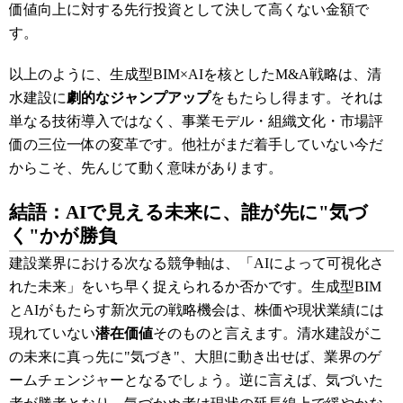
価値向上に対する先行投資として決して高くない金額で
す。
以上のように、生成型BIM×AIを核としたM&A戦略は、清
水建設に
劇的なジャンプアップ
をもたらし得ます。それは
単なる技術導入ではなく、事業モデル・組織文化・市場評
価の三位一体の変革です。他社がまだ着手していない今だ
からこそ、先んじて動く意味があります。
結語：AIで見える未来に、誰が先に"気づ
く"かが勝負
建設業界における次なる競争軸は、「AIによって可視化さ
れた未来」をいち早く捉えられるか否かです。生成型BIM
とAIがもたらす新次元の戦略機会は、株価や現状業績には
現れていない
潜在価値
そのものと言えます。清水建設がこ
の未来に真っ先に"気づき"、大胆に動き出せば、業界のゲ
ームチェンジャーとなるでしょう。逆に言えば、気づいた