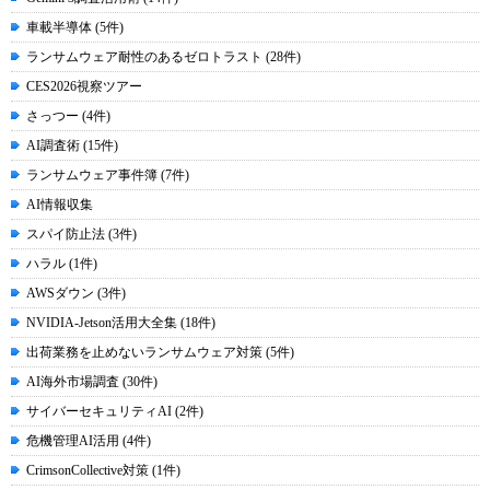
車載半導体 (5件)
ランサムウェア耐性のあるゼロトラスト (28件)
CES2026視察ツアー
さっつー (4件)
AI調査術 (15件)
ランサムウェア事件簿 (7件)
AI情報収集
スパイ防止法 (3件)
ハラル (1件)
AWSダウン (3件)
NVIDIA-Jetson活用大全集 (18件)
出荷業務を止めないランサムウェア対策 (5件)
AI海外市場調査 (30件)
サイバーセキュリティAI (2件)
危機管理AI活用 (4件)
CrimsonCollective対策 (1件)