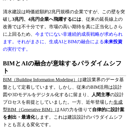
清水建設は時価総額約2兆円規模の企業ですが、この壁を突
破し
3兆円、4兆円企業へ飛躍するには
、従来の延長線上の
改善では不十分です
。市場の高い期待を真に正当化しさら
に上回るため、
今までにない非連続的成長戦略が求められ
ます。それがまさに、生成AIとBIMの融合による
未来投資
の実行です。
BIMとAIの融合が意味するパラダイムシフ
ト
BIM（Building Information Modeling）
は建設業界のデータ基
盤として定着しています。しかし、従来のBIM活用は設計
図や3Dモデルをデジタル化するに留まり、
人間主導
の設計
プロセスを前提としていました。一方、近年登場した
生成
型BIM（Generative BIM）
はAIの力を借りて
自律的に設計案
を創出・最適化
します
。これは建設設計のパラダイムシフ
トとも言える変化です。