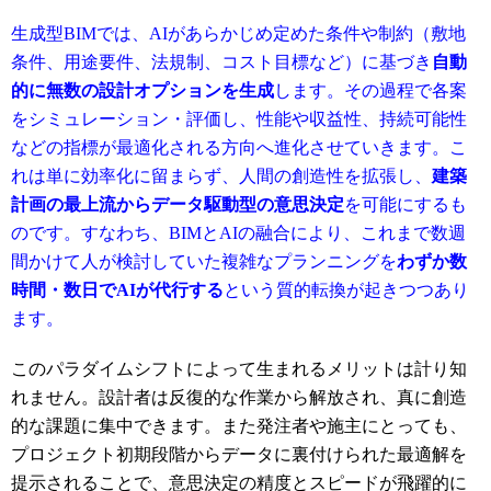
生成型BIMでは、AIがあらかじめ定めた条件や制約（敷地
条件、用途要件、法規制、コスト目標など）に基づき
自動
的に無数の設計オプションを生成
します
。その過程で各案
をシミュレーション・評価し、性能や収益性、持続可能性
などの指標が最適化される方向へ進化させていきます
。こ
れは単に効率化に留まらず、人間の創造性を拡張し、
建築
計画の最上流からデータ駆動型の意思決定
を可能にするも
のです。すなわち、BIMとAIの融合により、これまで数週
間かけて人が検討していた複雑なプランニングを
わずか数
時間・数日でAIが代行する
という質的転換が起きつつあり
ます。
このパラダイムシフトによって生まれるメリットは計り知
れません。設計者は反復的な作業から解放され、真に創造
的な課題に集中できます。また発注者や施主にとっても、
プロジェクト初期段階からデータに裏付けられた最適解を
提示されることで、意思決定の精度とスピードが飛躍的に