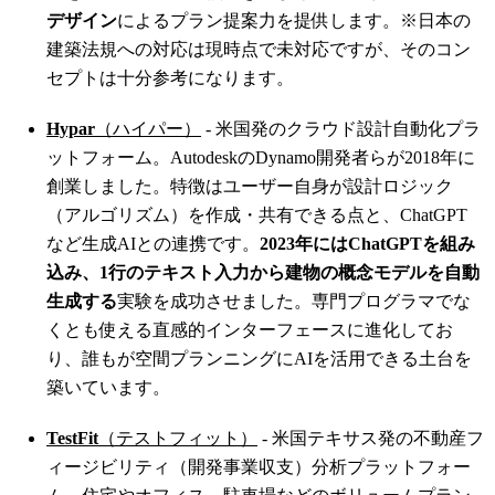
デザイン
によるプラン提案力を提供します。※日本の
建築法規への対応は現時点で未対応ですが、そのコン
セプトは十分参考になります。
Hypar
（ハイパー）
- 米国発のクラウド設計自動化プラ
ットフォーム。AutodeskのDynamo開発者らが2018年に
創業しました。特徴はユーザー自身が設計ロジック
（アルゴリズム）を作成・共有できる点と、ChatGPT
など生成AIとの連携です。
2023年にはChatGPTを組み
込み、1行のテキスト入力から建物の概念モデルを自動
生成する
実験を成功させました
。専門プログラマでな
くとも使える直感的インターフェースに進化してお
り、誰もが空間プランニングにAIを活用できる土台を
築いています。
TestFit
（テストフィット）
- 米国テキサス発の不動産フ
ィージビリティ（開発事業収支）分析プラットフォー