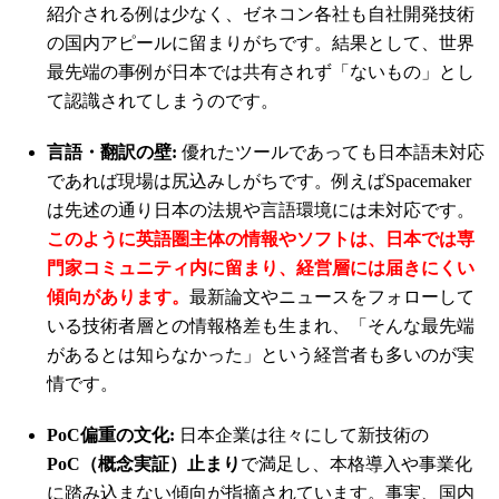
紹介される例は少なく、ゼネコン各社も自社開発技術
の国内アピールに留まりがちです。結果として、世界
最先端の事例が日本では共有されず「ないもの」とし
て認識されてしまうのです。
言語・翻訳の壁:
優れたツールであっても日本語未対応
であれば現場は尻込みしがちです。例えばSpacemaker
は先述の通り日本の法規や言語環境には未対応です。
このように英語圏主体の情報やソフトは、日本では専
門家コミュニティ内に留まり、経営層には届きにくい
傾向があります。
最新論文やニュースをフォローして
いる技術者層との情報格差も生まれ、「そんな最先端
があるとは知らなかった」という経営者も多いのが実
情です。
PoC偏重の文化:
日本企業は往々にして新技術の
PoC（概念実証）止まり
で満足し、本格導入や事業化
に踏み込まない傾向が指摘されています。事実、国内