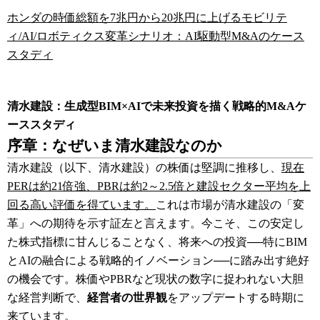
ホンダの時価総額を7兆円から20兆円に上げるモビリテ
ィ/AI/ロボティクス変革シナリオ：AI駆動型M&Aのケース
スタディ
清水建設：生成型BIM×AIで未来投資を描く戦略的M&Aケ
ーススタディ
序章：なぜいま清水建設なのか
清水建設（以下、清水建設）の株価は堅調に推移し、
現在
PERは約21倍強、PBRは約2～2.5倍と建設セクター平均を上
回る高い評価を得ています
。
これは市場が清水建設の「変
革」への期待を示す証左と言えます。今こそ、この安定し
た株式指標に甘んじることなく、将来への投資──特にBIM
とAIの融合による戦略的イノベーション──に踏み出す絶好
の機会です。株価やPBRなど現状の数字に捉われない大胆
な経営判断で、
経営者の世界観
をアップデートする時期に
来ています。