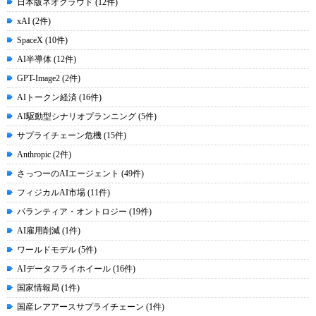
日本版ネオクラウド (12件)
xAI (2件)
SpaceX (10件)
AI半導体 (12件)
GPT-Image2 (2件)
AIトークン経済 (16件)
AI駆動型シナリオプランニング (5件)
サプライチェーン危機 (15件)
Anthropic (2件)
さっつーのAIエージェント (49件)
フィジカルAI市場 (11件)
パランティア・オントロジー (19件)
AI雇用削減 (1件)
ワールドモデル (5件)
AIデータフライホイール (16件)
国家情報局 (1件)
国産レアアースサプライチェーン (1件)