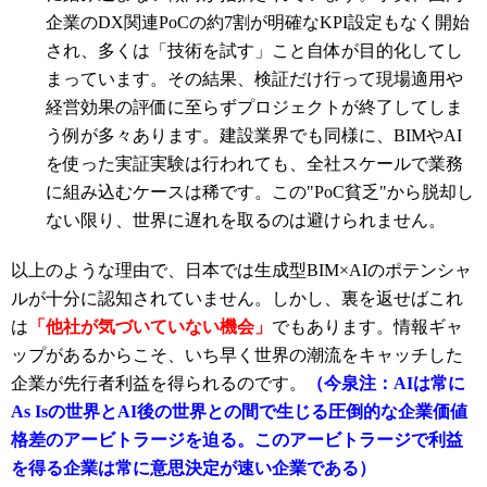
企業のDX関連PoCの約7割が明確なKPI設定もなく開始
され
、多くは「技術を試す」こと自体が目的化してし
まっています
。その結果、検証だけ行って現場適用や
経営効果の評価に至らずプロジェクトが終了してしま
う例が多々あります
。建設業界でも同様に、BIMやAI
を使った実証実験は行われても、全社スケールで業務
に組み込むケースは稀です。この"PoC貧乏"から脱却し
ない限り、世界に遅れを取るのは避けられません。
以上のような理由で、日本では生成型BIM×AIのポテンシャ
ルが十分に認知されていません。しかし、裏を返せばこれ
は
「他社が気づいていない機会」
でもあります。情報ギャ
ップがあるからこそ、いち早く世界の潮流をキャッチした
企業が先行者利益を得られるのです。
（今泉注：AIは常に
As Isの世界とAI後の世界との間で生じる圧倒的な企業価値
格差のアービトラージを迫る。このアービトラージで利益
を得る企業は常に意思決定が速い企業である）