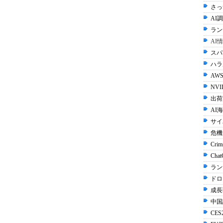
さっ
AI調
ラン
AI
スパ
ハラル
AWS
NVI
出荷
AI
サイ
危機
Crim
Cha
ラン
ドロ
成長
中国
CES2