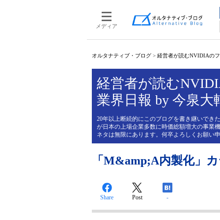
メディア
オルタナティブ・ブログ
>
経営者が読むNVIDIAのフィ
経営者が読むNVIDI
業界日報 by 今泉大
20年以上断続的にこのブログを書き継いできた
が日本の上場企業多数に時価総額増大の事業機
ネタは無限にあります。何卒よろしくお願い
「M&amp;A内製化」
Share
Post
-