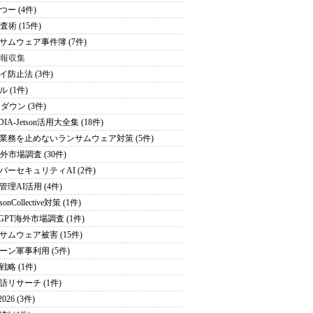
つー (4件)
査術 (15件)
サムウェア事件簿 (7件)
情報収集
イ防止法 (3件)
 (1件)
ダウン (3件)
DIA-Jetson活用大全集 (18件)
業務を止めないランサムウェア対策 (5件)
海外市場調査 (30件)
バーセキュリティAI (2件)
管理AI活用 (4件)
sonCollective対策 (1件)
tGPT海外市場調査 (1件)
サムウェア被害 (15件)
ーン軍事利用 (5件)
戦略 (1件)
語リサーチ (1件)
026 (3件)