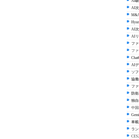
AI
AI
M&
Hyun
AI次
AI
ファ
ファ
Cha
AI
ソフ
協働
ファ
防衛A
独自
中国
Gem
車載
ラン
CE