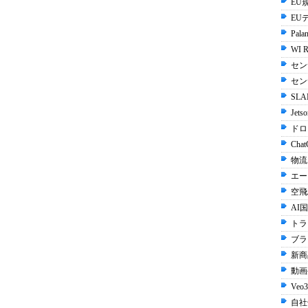
EU規
EU
Palan
WI R
セン
セン
SLA
Jets
ドロ
Chat
物流
エー
空飛
AI国
トラ
ブラ
新商
動画生
Veo3
自社