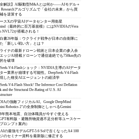
全解説】AI駆動型M&Aとは何か――AIモデル＋
ep Researchアルゴリズムで「会社の未来」から買
補を逆算する
ースXの宇宙AIデータセンター用衛星
armind（最終的に百万基規模）にはNVIDIAのVera
bin NVL72が搭載される！
白書26年版：ウクライナ戦争が日本の自衛隊に
た「新しい戦い方」とは？
ライナの最新ドローン戦術と日本企業の参入余
エッジAI搭載ドローンで通信途絶でも750km先の
的を破壊
pSeek-V4-Flashショック：NVIDIA主導のAIデータ
ター業界が崩壊する可能性。DeepSeek-V4-Flash
現した格安AIエージェントの経済学
Seek-V4-Flash Shock! The Inference Cost Deflation
 and the Structural De-Rating of U.S. AI
structure
DIAの強敵フィジカルAI。Google DeepMind
mini Robotics 2"の全身制御としゃべるGemini
8年熊本地震、自治体職員が今すぐ使える
atGPT有料版・避難所物資過不足分析等ユースケー
プロンプト案内）
nAIの最強モデルGPT-5.6 Solで古くなったA4 100
ジのセミナー資料を最新版に修正する