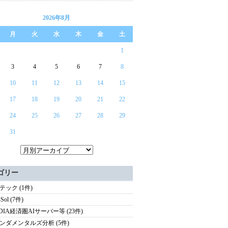
2026年8月
月
火
水
木
金
土
1
3
4
5
6
7
8
10
11
12
13
14
15
17
18
19
20
21
22
24
25
26
27
28
29
31
ゴリー
テック (1件)
Sol (7件)
IDIA経済圏AIサーバー等 (23件)
ンダメンタルズ分析 (5件)