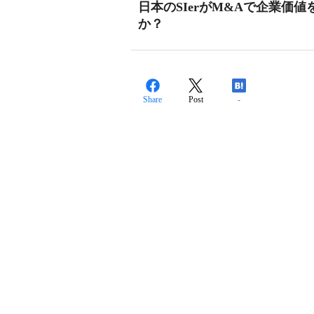
日本のSIerがM&Aで企業価
か？
Share
Post
-