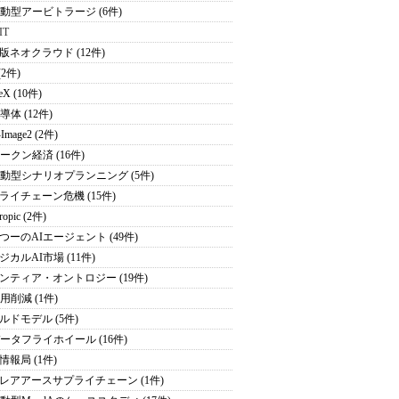
駆動型アービトラージ (6件)
IT
版ネオクラウド (12件)
(2件)
eX (10件)
導体 (12件)
Image2 (2件)
トークン経済 (16件)
駆動型シナリオプランニング (5件)
ライチェーン危機 (15件)
ropic (2件)
つーのAIエージェント (49件)
ジカルAI市場 (11件)
ンティア・オントロジー (19件)
用削減 (1件)
ルドモデル (5件)
データフライホイール (16件)
情報局 (1件)
レアアースサプライチェーン (1件)