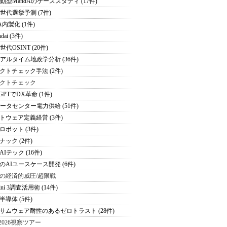
駆動型MandAのケーススタディ (17件)
次世代選挙予測 (7件)
A内製化 (1件)
dai (3件)
世代OSINT (20件)
リアルタイム地政学分析 (36件)
クトチェック手法 (2件)
クトチェック
tGPTでDX革命 (1件)
データセンター電力供給 (51件)
トウェア定義経営 (3件)
ロボット (3件)
ナック (2件)
Iテック (16件)
のAIユースケース開発 (6件)
の経済的威圧/超限戦
ini 3調査活用術 (14件)
半導体 (5件)
サムウェア耐性のあるゼロトラスト (28件)
S2026視察ツアー