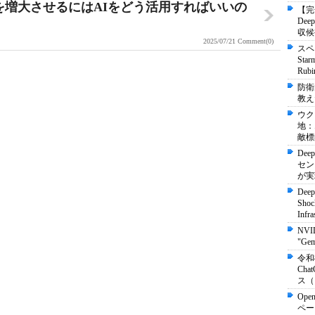
値を増大させるにはAIをどう活用すればいいの
【完
De
収候
2025/07/21
Comment(0)
スペ
St
Ru
防衛
教え
ウク
地：
敵標
Dee
セン
が実
Deep
Shock
Infra
NVI
"Ge
令和
Ch
ス（
Ope
ペー