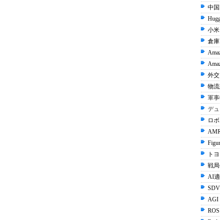
中国I
Hugg
小米 
倉庫
Ama
Amaz
外交 
物流
軍事
デュ
ロボ
AMR
Figu
トヨタ
戦局
AI
SDV
AGI
ROS 