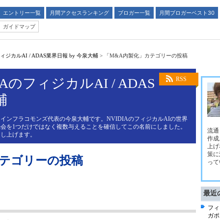
エントリー一覧
月間アクセスランキング
ブロガー一覧
月間ブロガーベスト30
ガイドマップ
ジカルAI / ADAS業界日報 by 今泉大輔
>
「M&A内製化」カテゴリーの投稿
AのフィジカルAI / ADAS
RSS
輔
インフラコモンズ代表の今泉大輔です。NVIDIAのフィジカルAIの世界
会を1つだけではなく複数与えることを確信してこの名前にしました。
流通
申し上げます。
作成
上げ
策に
カテゴリーの投稿
って
最近
フィ
ガポ