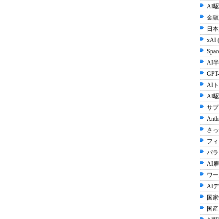
AI
金融
日本
xAI 
Spac
AI半
GPT-
AI
AI
サプ
Anth
さっ
フィ
パラ
AI雇
ワー
AI
国家
国産