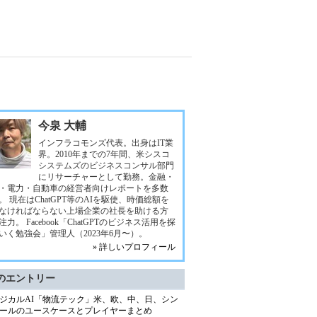
今泉 大輔
インフラコモンズ代表。出身はIT業
界。2010年までの7年間、米シスコ
システムズのビジネスコンサル部門
にリサーチャーとして勤務。金融・
・電力・自動車の経営者向けレポートを多数
。 現在はChatGPT等のAIを駆使、時価総額を
なければならない上場企業の社長を助ける方
注力。 Facebook「ChatGPTのビジネス活用を探
いく勉強会」管理人（2023年6月〜）。
» 詳しいプロフィール
のエントリー
ジカルAI「物流テック」米、欧、中、日、シン
ールのユースケースとプレイヤーまとめ