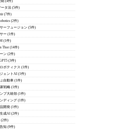
制 (4件)
データ法 (5件)
tir (7件)
obotics (2件)
サーフュージョン (5件)
サー (1件)
M (1件)
on Thor (14件)
ーン (2件)
GPT5 (3件)
ロボティクス (1件)
ジェントAI (1件)
ぶ自動車 (1件)
家戦略 (1件)
ンプ大統領 (1件)
ンディング (1件)
品開発 (1件)
成AI (2件)
 (2件)
告知 (9件)