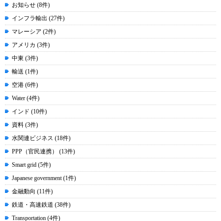
お知らせ (8件)
インフラ輸出 (27件)
マレーシア (2件)
アメリカ (3件)
中東 (3件)
輸送 (1件)
空港 (6件)
Water (4件)
インド (10件)
資料 (3件)
水関連ビジネス (18件)
PPP（官民連携） (13件)
Smart grid (5件)
Japanese government (1件)
金融動向 (11件)
鉄道・高速鉄道 (38件)
Transportation (4件)