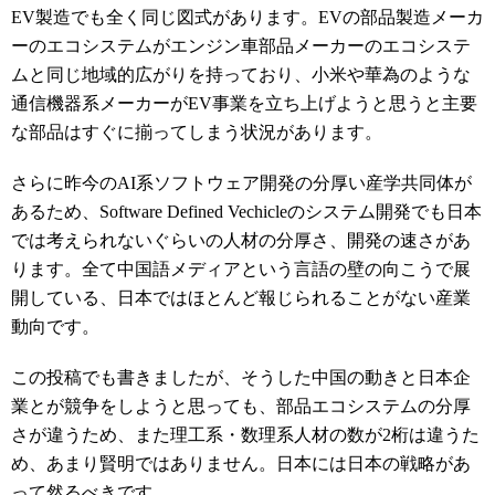
EV製造でも全く同じ図式があります。EVの部品製造メーカ
ーのエコシステムがエンジン車部品メーカーのエコシステ
ムと同じ地域的広がりを持っており、小米や華為のような
通信機器系メーカーがEV事業を立ち上げようと思うと主要
な部品はすぐに揃ってしまう状況があります。
さらに昨今のAI系ソフトウェア開発の分厚い産学共同体が
あるため、Software Defined Vechicleのシステム開発でも日本
では考えられないぐらいの人材の分厚さ、開発の速さがあ
ります。全て中国語メディアという言語の壁の向こうで展
開している、日本ではほとんど報じられることがない産業
動向です。
この投稿でも書きましたが、そうした中国の動きと日本企
業とが競争をしようと思っても、部品エコシステムの分厚
さが違うため、また理工系・数理系人材の数が2桁は違うた
め、あまり賢明ではありません。日本には日本の戦略があ
って然るべきです。