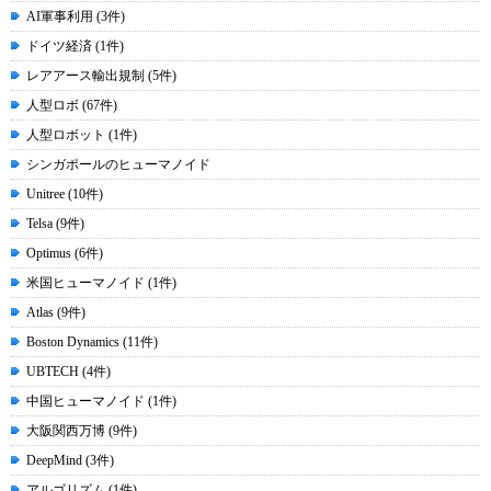
AI軍事利用 (3件)
ドイツ経済 (1件)
レアアース輸出規制 (5件)
人型ロボ (67件)
人型ロボット (1件)
シンガポールのヒューマノイド
Unitree (10件)
Telsa (9件)
Optimus (6件)
米国ヒューマノイド (1件)
Atlas (9件)
Boston Dynamics (11件)
UBTECH (4件)
中国ヒューマノイド (1件)
大阪関西万博 (9件)
DeepMind (3件)
アルゴリズム (1件)