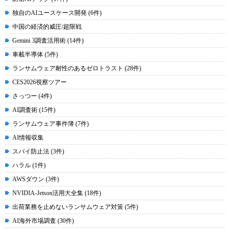
独自のAIユースケース開発 (6件)
中国の経済的威圧/超限戦
Gemini 3調査活用術 (14件)
車載半導体 (5件)
ランサムウェア耐性のあるゼロトラスト (28件)
CES2026視察ツアー
さっつー (4件)
AI調査術 (15件)
ランサムウェア事件簿 (7件)
AI情報収集
スパイ防止法 (3件)
ハラル (1件)
AWSダウン (3件)
NVIDIA-Jetson活用大全集 (18件)
出荷業務を止めないランサムウェア対策 (5件)
AI海外市場調査 (30件)