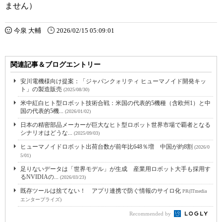
ません）
今泉 大輔
2026/02/15 05:09:01
関連記事＆ブログエントリー
安川電機様向け提案：「ジャパンクォリティ ヒューマノイド開発キッ
ト」の製造販売
(2025/08/30)
米中紅白ヒト型ロボット技術合戦：米国の代表的5機種（含欧州1）と中
国の代表的5機...
(2026/01/02)
日本の精密部品メーカーが巨大なヒト型ロボット世界市場で覇者となる
シナリオはどうな...
(2025/09/03)
ヒューマノイドロボット出荷台数が前年比648％増 中国が約8割
(2026/0
5/01)
足りないデータは「世界モデル」が生成 産業用ロボット大手も採用す
るNVIDIAの...
(2026/03/23)
既存ツールは捨てない！ アプリ連携で防ぐ情報のサイロ化
PR(ITmedia
エンタープライズ)
Recommended by