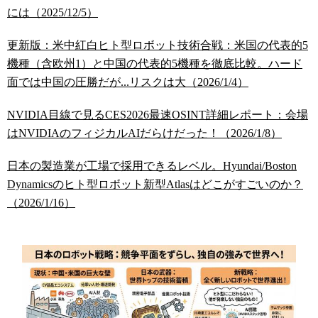
には（2025/12/5）
更新版：米中紅白ヒト型ロボット技術合戦：米国の代表的5
機種（含欧州1）と中国の代表的5機種を徹底比較。ハード
面では中国の圧勝だが...リスクは大（2026/1/4）
NVIDIA目線で見るCES2026最速OSINT詳細レポート：会場
はNVIDIAのフィジカルAIだらけだった！（2026/1/8）
日本の製造業が工場で採用できるレベル。Hyundai/Boston
Dynamicsのヒト型ロボット新型Atlasはどこがすごいのか？
（2026/1/16）