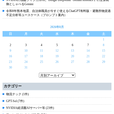
NVIDIAの強敵フィジカルAI。Google DeepMind "Gemini Robotics 2"の全身制
御としゃべるGemini
令和8年熊本地震、自治体職員が今すぐ使えるChatGPT有料版・避難所物資過
不足分析等ユースケース（プロンプト案内）
2026年8月
日
月
火
水
木
金
土
1
2
3
4
5
6
7
8
9
10
11
12
13
14
15
16
17
18
19
20
21
22
23
24
25
26
27
28
29
30
31
カテゴリー
物流テック (1件)
GPT-Sol (7件)
NVIDIA経済圏AIサーバー等 (23件)