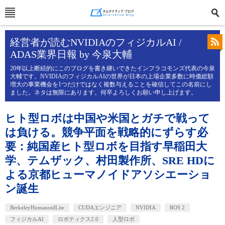
経営者が読むNVIDIAのフィジカルAI /
ADAS業界日報 by 今泉大輔
20年以上断続的にこのブログを書き継いできたインフラコモンズ代表の今泉
大輔です。NVIDIAのフィジカルAIの世界が日本の上場企業多数に時価総額
増大の事業機会を1つだけではなく複数与えることを確信してこの名前にし
ました。ネタは無限にあります。何卒よろしくお願い申し上げます。
ヒト型ロボは中国や米国とガチで戦って
は負ける。競争平面を戦略的にずらす必
要：純国産ヒト型ロボを目指す早稲田大
学、テムザック、村田製作所、SRE HDに
よる京都ヒューマノイドアソシエーショ
ン誕生
BerkeleyHumanoidLite
CUDAエンジニア
NVIDIA
ROS 2
フィジカルAI
ロボティクス2.0
人型ロボ