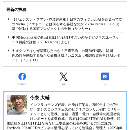
最新の投稿
【ジェンスン・フアン×赤澤経産相】日本のフィジカルAIを背負って立
つNoetra（ノエトラ）とは何をする会社なのか？Vera Rubin GPU 2.8万
基で始動する国家プロジェクトの全貌（サマリー）
中国Moonshot AIのKimi K3はどれだけすごいのか？ビジネスユースケ
ース目線の評価（GPT-5.6 Solによる）
キオクシアはなぜ暴落したのか？日経平均、台湾加権指数、韓国
KOSPIが連動する新たな価格形成メカニズム：機関投資家向けAIレポ
ート（イントロ）
Share
Post
-
今泉 大輔
インフラコモンズ代表。出身はIT業界。2010年までの7年
間、米シスコシステムズのビジネスコンサル部門にリサー
チャーとして勤務。金融・流通・電力・自動車の経営者向
けレポートを多数作成。 現在はChatGPT等のAIを駆使、時
価総額を上げなければならない上場企業の社長を助ける方策に注力。
Facebook「ChatGPTのビジネス活用を探っていく勉強会」管理人（2023年6