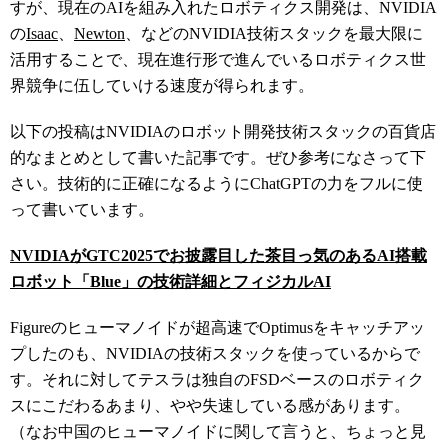
すが、現在のAIを組み入れたロボティクス開発は、NVIDIA
の
Isaac
、
Newton
、などのNVIDIA技術スタックを最大限に
活用することで、現在進行形で進んでいるロボティクス世
界競争に伍していける速度が得られます。
以下の投稿はNVIDIAのロボット開発技術スタックの百貨店
的なまとめとして書いた記事です。ぜひ参考になさって下
さい。技術的に正確になるようにChatGPTの力をフルに使
って書いています。
NVIDIAがGTC2025でお披露目した茶目っ気のあるAI搭載
ロボット「Blue」の技術詳細とフィジカルAI
Figureのヒューマノイドが超高速でOptimusをキャッチアッ
プしたのも、NVIDIAの技術スタックを使っているからで
す。それに対してテスラは独自のFSDベースのロボティク
スにこだわるあまり、やや失速している感があります。
（なお中国のヒューマノイドに関して言うと、ちょっと見