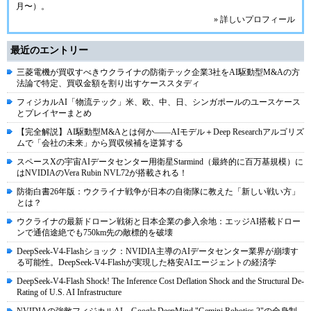
月〜）。
» 詳しいプロフィール
最近のエントリー
三菱電機が買収すべきウクライナの防衛テック企業3社をAI駆動型M&Aの方
法論で特定、買収金額を割り出すケーススタディ
フィジカルAI「物流テック」米、欧、中、日、シンガポールのユースケース
とプレイヤーまとめ
【完全解説】AI駆動型M&Aとは何か――AIモデル＋Deep Researchアルゴリズ
ムで「会社の未来」から買収候補を逆算する
スペースXの宇宙AIデータセンター用衛星Starmind（最終的に百万基規模）に
はNVIDIAのVera Rubin NVL72が搭載される！
防衛白書26年版：ウクライナ戦争が日本の自衛隊に教えた「新しい戦い方」
とは？
ウクライナの最新ドローン戦術と日本企業の参入余地：エッジAI搭載ドロー
ンで通信途絶でも750km先の敵標的を破壊
DeepSeek-V4-Flashショック：NVIDIA主導のAIデータセンター業界が崩壊す
る可能性。DeepSeek-V4-Flashが実現した格安AIエージェントの経済学
DeepSeek-V4-Flash Shock! The Inference Cost Deflation Shock and the Structural De-
Rating of U.S. AI Infrastructure