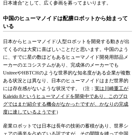
日本連合"として、広く参画を募ってまいります。
中国のヒューマノイドは配膳ロボットから始まって
いる
日本からヒューマノイド/人型ロボットを開発する動きが出
てくるのは大変に喜ばしいことだと思います。中国のよう
に、すでに星の数ほどもあるヒューマノイド開発用部品メ
ーカーのエコシステムがあり、完成体のメーカーでも
UnitreeやHBTCHのような世界的な知名度がある企業が複数
ある状況とは異なり、日本のヒューマノイドはまだ世界的
には存在感がないような状況です。（注：
実は川崎重工が
Kaleido 8というヒューマノイドを開発中であり、このブロ
グではまだ紹介する機会がなかったですが、かなりの完成
度に達しているようです
）
産業ロボットでは日本は長年の技術の蓄積があり、世界シ
ェアの過半を占めている訳ですが、その間隙を縫って中国