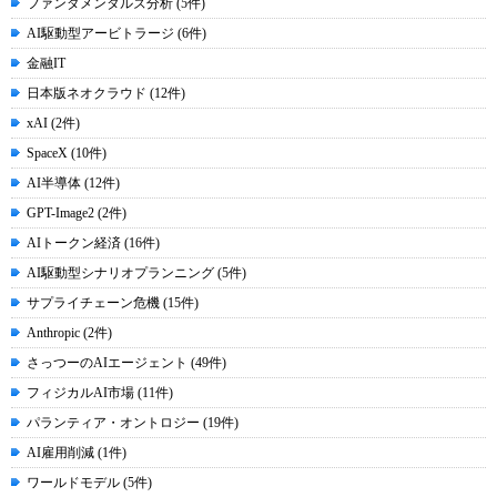
ファンダメンタルズ分析 (5件)
AI駆動型アービトラージ (6件)
金融IT
日本版ネオクラウド (12件)
xAI (2件)
SpaceX (10件)
AI半導体 (12件)
GPT-Image2 (2件)
AIトークン経済 (16件)
AI駆動型シナリオプランニング (5件)
サプライチェーン危機 (15件)
Anthropic (2件)
さっつーのAIエージェント (49件)
フィジカルAI市場 (11件)
パランティア・オントロジー (19件)
AI雇用削減 (1件)
ワールドモデル (5件)