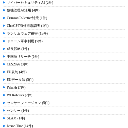
サイバーセキュリティAI (2件)
危機管理AI活用 (4件)
CrimsonCollective対策 (1件)
ChatGPT海外市場調査 (1件)
ランサムウェア被害 (15件)
ドローン軍事利用 (5件)
成長戦略 (1件)
中国語リサーチ (1件)
CES2026 (3件)
EU規制 (4件)
EUデータ法 (5件)
Palantir (7件)
WI Robotics (2件)
センサーフュージョン (5件)
センサー (1件)
SLAM (1件)
Jetson Thor (14件)