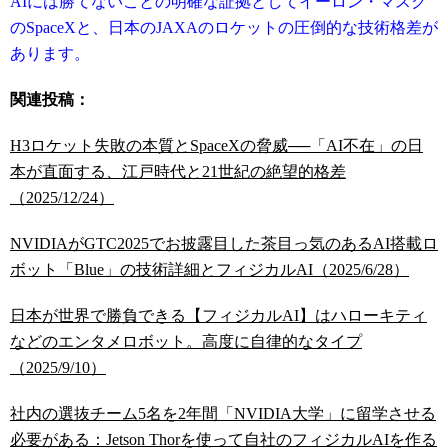
AIには勝てないことの明確な証拠としてイーロン・マスク
のSpaceXと、日本のJAXAのロケットの圧倒的な技術格差が
あります。
関連投稿：
H3ロケット失敗の本質とSpaceXの脅威──「AI不在」の日
本が直面する、江戸時代と21世紀の絶望的格差
（2025/12/24）
NVIDIAがGTC2025でお披露目した茶目っ気のあるAI搭載ロ
ボット「Blue」の技術詳細とフィジカルAI（2025/6/28）
日本が世界で勝負できる【フィジカルAI】はハローキティ
などのエンタメロボット。高度に自律的なタイプ
（2025/9/10）
社内の選抜チーム5名を2年間「NVIDIA大学」に留学させる
必要がある：Jetson Thorを使って自社のフィジカルAIを作る