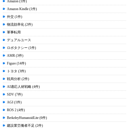
Amazon (1件)
Amazon Kindle (1件)
外交 (1件)
物流効率化 (2件)
軍事転用
デュアルユース
ロボタクシー (1件)
AMR (3件)
Figure (14件)
トヨタ (3件)
戦局分析 (2件)
AI適応人材戦略 (4件)
SDV (7件)
AGI (1件)
ROS 2 (4件)
BerkeleyHumanoidLite (6件)
建設業労働者不足 (2件)