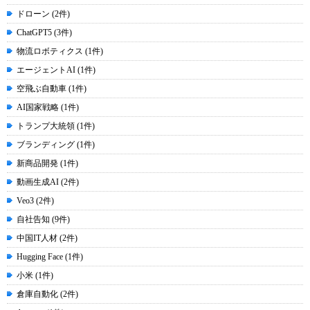
ドローン (2件)
ChatGPT5 (3件)
物流ロボティクス (1件)
エージェントAI (1件)
空飛ぶ自動車 (1件)
AI国家戦略 (1件)
トランプ大統領 (1件)
ブランディング (1件)
新商品開発 (1件)
動画生成AI (2件)
Veo3 (2件)
自社告知 (9件)
中国IT人材 (2件)
Hugging Face (1件)
小米 (1件)
倉庫自動化 (2件)