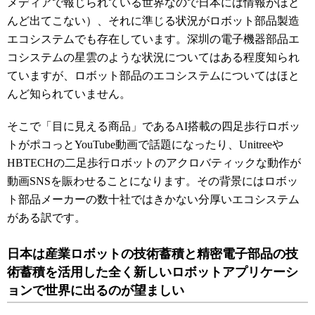
メディアで報じられている世界なので日本には情報がほと
んど出てこない）、それに準じる状況がロボット部品製造
エコシステムでも存在しています。深圳の電子機器部品エ
コシステムの星雲のような状況についてはある程度知られ
ていますが、ロボット部品のエコシステムについてはほと
んど知られていません。
そこで「目に見える商品」であるAI搭載の四足歩行ロボッ
トがポコっとYouTube動画で話題になったり、Unitreeや
HBTECHの二足歩行ロボットのアクロバティックな動作が
動画SNSを賑わせることになります。その背景にはロボッ
ト部品メーカーの数十社ではきかない分厚いエコシステム
がある訳です。
日本は産業ロボットの技術蓄積と精密電子部品の技
術蓄積を活用した全く新しいロボットアプリケーシ
ョンで世界に出るのが望ましい