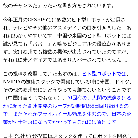
後のチャンスだ」みたいな書き方をされています。
今年正月のCES2026では多数のヒト型ロボットが出展さ
れ、テレビやその他のマスメディアの目を引きました。あ
れはわかりやすいです。中国や米国のヒト型ロボットには
誰が見ても「おお！」と唸るビジュアルの優位点がありま
す。実は欧州でも複数の機体が出店されていたのですが、
それは従来メディアではあまりカバーされていません...。
この投稿を改題してまた出すのは、
ヒト型ロボットでは
、
NVIDIAの技術スタックで開発している特に米国、ドイツ、
その他の欧州勢にはどうやっても勝てないということです
（中国は言うまでもなく）。
AI固有の、人間の想像をはる
かに超えた高速開発のループが24時間365日回り続けるの
で、またそれがフライホイール効果を生むので、日本の企
業が何十社束になってかかってもこれには負けます。
日本で1社だけNVIDIAスタックを使ってロボットを開発し