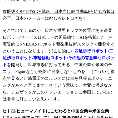
度肝抜くBYDのSDV戦略。日本向け軽自動車EVにも搭載は
必至。日本のメーカーはむしろレトロさを！
そこで出てくるのが、日本が世界トップの位置にある産業
ロボット/サービスロボットの延長線で、AIを搭載した（=
実質的にNVIDIAのロボット開発用技術スタックで開発する
ということになります。消去法的に）
四足歩行ロボット/二
足歩行ロボット/車輪移動ロボット/その他の有意味なロボッ
ト
を開発し、世界市場に打って出る。中国企業や米国のテ
スラ、Figureなどが絶対に発案しないものを。（こういう視
点で見ると
川崎重工のコルレオには目を見張るポジショニ
ングがあると言えます
）そういう意味で、大変に僭越なが
ら、テムザックがこのアソシエーションに参画しているの
は非常に好ましいと思います。
ヒト型/ヒューマノイドにこだわると中国企業や米国企業
に"キャッチアップして"、同じ市場で戦うことになるため