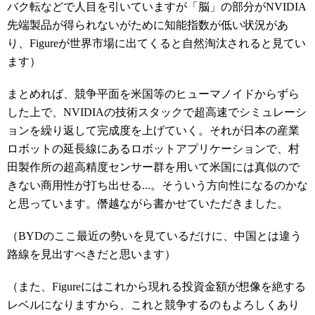
バク転などで人目を引いていますが「脳」の部分がNVIDIA
先端製品が得られないがために知能指数が低い状況があ
り、Figureが世界市場に出てくると自然淘汰されると見てい
ます）
まとめれば、競争平面を米国等のヒューマノイドからずら
した上で、NVIDIAの技術スタックで超高速でシミュレーシ
ョンを繰り返して完成度を上げていく。それが日本の産業
ロボットの延長線にあるロボットアプリケーションで、村
田製作所の超高精度センサー群を用いて米国には真似ので
きない商用性が打ち出せる...。そういう方向性になるのかな
と思っています。僭越ながら書かせていただきました。
（BYDのここ最近の勢いを見ているだけに、中国とは違う
路線を見出すべきだと思います）
（また、Figureにはこれから現れる投資金額が想像を絶する
レベルになりますから、これと競争するのもよろしくあり