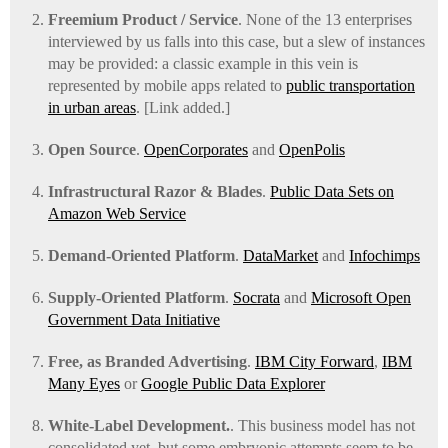
Freemium Product / Service
. None of the 13 enterprises
interviewed by us falls into this case, but a slew of instances
may be provided: a classic example in this vein is
represented by mobile apps related to
public transportation
in urban areas
. [Link added.]
Open Source
.
OpenCorporates
and
OpenPolis
Infrastructural Razor & Blades
.
Public Data Sets on
Amazon Web Service
Demand-Oriented Platform
.
DataMarket
and
Infochimps
Supply-Oriented Platform
.
Socrata
and
Microsoft Open
Government Data Initiative
Free, as Branded Advertising
.
IBM City Forward
,
IBM
Many Eyes
or
Google Public Data Explorer
White-Label Development.
. This business model has not
consolidated yet, but some embryonic attempts seem to be