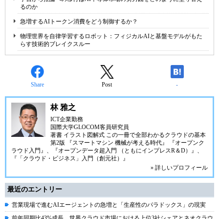
るのか
急増するAIトークン消費をどう制御するか？
物理世界を自律学習するロボット：フィジカルAIと基盤モデルがもた
らす技術的ブレイクスルー
Share
Post
-
林 雅之
ICT企業勤務
国際大学GLOCOM客員研究員
著書
イラスト図解式 この一冊で全部わかるクラウドの基本
第2版
『スマートマシン 機械が考える時代』
『オープンク
ラウド入門』
、
『オープンデータ超入門 （ともにインプレスR＆D）』
、
『「クラウド・ビジネス」入門（創元社）』
» 詳しいプロフィール
最近のエントリー
営業現場で進むAIエージェントの急増と「生産性のパラドックス」の現実
前年同期比43%成長、世界クラウド市場における上位3社シェアとネオクラウ