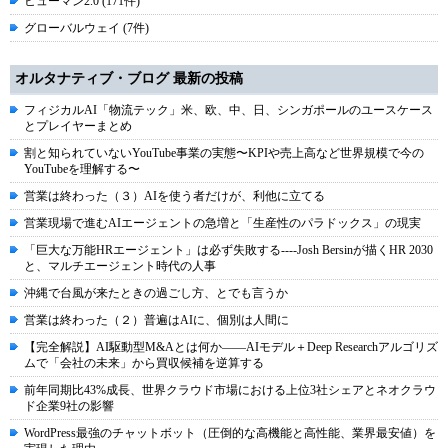
ヒューマン2.0 (171件)
グローバルウェイ (7件)
オルタナティブ・ブログ 最新の投稿
フィジカルAI「物流テック」米、欧、中、日、シンガポールのユースケース
とプレイヤーまとめ
割と知られていないYouTube事業の実態〜KPIや売上高など世界規模で今の
YouTubeを理解する〜
営業は終わった（３）AIを使う者だけが、利他に立てる
営業現場で進むAIエージェントの急増と「生産性のパラドックス」の現実
「巨大な万能HRエージェント」は必ず失敗する----Josh Bersinが描くHR 2030
と、マルチエージェント時代の人事
沖縄で台風が来たときの過ごし方、とでも言うか
営業は終わった（２）普遍はAIに、個別は人間に
【完全解説】AI駆動型M&Aとは何か――AIモデル＋Deep Researchアルゴリズ
ムで「会社の未来」から買収候補を逆算する
前年同期比43%成長、世界クラウド市場における上位3社シェアとネオクラウ
ド企業9社の影響
WordPress最強のチャットボット（圧倒的な高機能と高性能、業界最安値）を