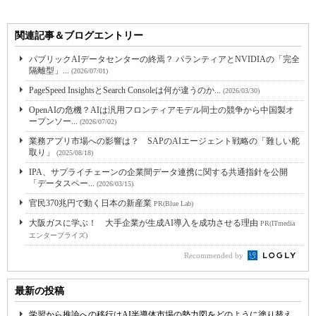
関連記事＆ブログエントリー
パブリックAIデータセンターの終焉？ パランティアとNVIDIAの「完全
隔離型」...
(2026/07/01)
PageSpeed InsightsとSearch Consoleは何が違うのか...
(2026/03/30)
OpenAIの危機？AIは汎用フロンティアモデル同士の競争から中国製オ
ープンソー...
(2026/07/02)
業務アプリ市場への影響は？ SAPのAIエージェント戦略の「難しい舵
取り」
(2025/08/18)
IPA、サプライチェーンの企業間データ連携に関する共通指針を公開
「データスペー...
(2026/03/15)
官民370兆円で動く日本の新産業
PR(Blue Lab)
大阪ガスに学ぶ！ 大手企業が生成AI導入を成功させる理由
PR(ITmedia
エンタープライズ)
Recommended by
最新の投稿
学習から推論への移行はAI半導体市場の勢力図をどのように塗り替え