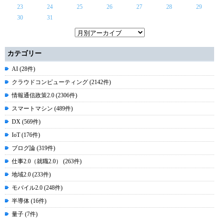
23
24
25
26
27
28
29
30
31
カテゴリー
AI (28件)
クラウドコンピューティング (2142件)
情報通信政策2.0 (2306件)
スマートマシン (489件)
DX (569件)
IoT (176件)
ブログ論 (319件)
仕事2.0（就職2.0） (263件)
地域2.0 (233件)
モバイル2.0 (248件)
半導体 (16件)
量子 (7件)