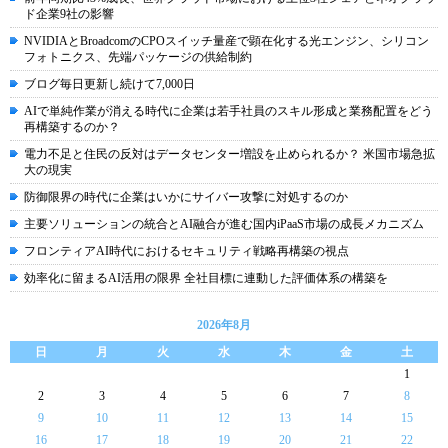
ド企業9社の影響
NVIDIAとBroadcomのCPOスイッチ量産で顕在化する光エンジン、シリコン
フォトニクス、先端パッケージの供給制約
ブログ毎日更新し続けて7,000日
AIで単純作業が消える時代に企業は若手社員のスキル形成と業務配置をどう
再構築するのか？
電力不足と住民の反対はデータセンター増設を止められるか？ 米国市場急拡
大の現実
防御限界の時代に企業はいかにサイバー攻撃に対処するのか
主要ソリューションの統合とAI融合が進む国内iPaaS市場の成長メカニズム
フロンティアAI時代におけるセキュリティ戦略再構築の視点
効率化に留まるAI活用の限界 全社目標に連動した評価体系の構築を
2026年8月
日
月
火
水
木
金
土
1
2
3
4
5
6
7
8
9
10
11
12
13
14
15
16
17
18
19
20
21
22