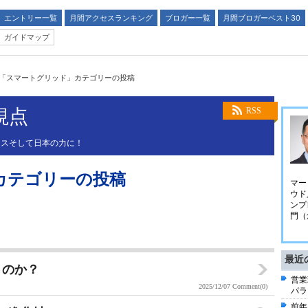
エントリー一覧
月間アクセスランキング
ブロガー一覧
月間ブロガーベスト30
ガイドマップ
「スマートグリッド」カテゴリーの投稿
視点
RSS
ネスそして日本の力に！
カテゴリーの投稿
マー
ウド
ンプ
門（
最近
くのか？
営業
2025/12/07
Comment(0)
パラ
前年