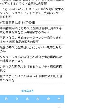
シェアとネオクラウド企業9社の影響
IDIAとBroadcomのCPOスイッチ量産で顕在化する
ンジン、シリコンフォトニクス、先端パッケー
供給制約
グ毎日更新し続けて7,000日
で単純作業が消える時代に企業は若手社員のスキ
成と業務配置をどう再構築するのか？
不足と住民の反対はデータセンター増設を止め
るか？ 米国市場急拡大の現実
限界の時代に企業はいかにサイバー攻撃に対処
のか
ソリューションの統合とAI融合が進む国内iPaaS
の成長メカニズム
ンティアAI時代におけるセキュリティ戦略再構
視点
化に留まるAI活用の限界 全社目標に連動した評
系の構築を
2026年8月
月
火
水
木
金
土
1