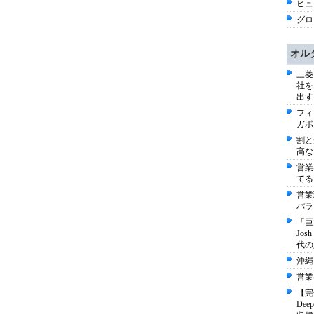
ヒュー
グロ
オル
三菱
社を
出す
フィ
ガポ
割と
高な
営業
てる
営業
パラ
「巨
Jo
代の
沖縄
営業
【完
De