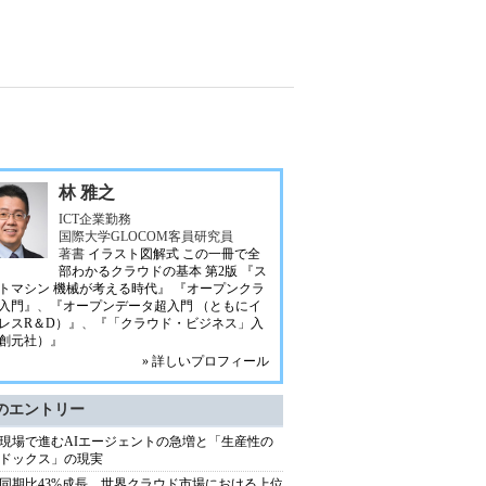
林 雅之
ICT企業勤務
国際大学GLOCOM客員研究員
著書
イラスト図解式 この一冊で全
部わかるクラウドの基本 第2版
『ス
トマシン 機械が考える時代』
『オープンクラ
入門』
、
『オープンデータ超入門 （ともにイ
レスR＆D）』
、
『「クラウド・ビジネス」入
創元社）』
» 詳しいプロフィール
のエントリー
現場で進むAIエージェントの急増と「生産性の
ドックス」の現実
同期比43%成長、世界クラウド市場における上位