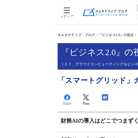
メディア
オルタナティブ・ブログ
>
『ビジネス2.0』の視点
>
『ビジネス2.0』の
ＩＣＴ、クラウドコンピューティングをビジ
「スマートグリッド」
Share
Post
-
財務AIの導入はどこでつまず