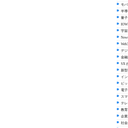
モバイ
半導体
量子 
IOW
宇宙 
New
Web3
デジ
金融2
SX 
新型
イン
ビッ
電子書
スマ
テレビ
教育2
企業2
社会2