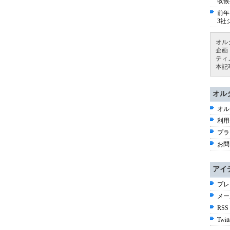
収候
前年
3社
オル
企画
ティ
本記
オル
オル
利用
プラ
お問
アイ
プレ
メー
RSS
Twitt