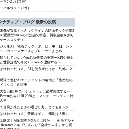
マン2.0 (171件)
ーバルウェイ (7件)
タナティブ・ブログ 最新の投稿
電機が買収すべきウクライナの防衛テック企業3
AI駆動型M&Aの方法論で特定、買収金額を割り
ケーススタディ
ジカルAI「物流テック」米、欧、中、日、シン
ールのユースケースとプレイヤーまとめ
知られていないYouTube事業の実態〜KPIや売上
ど世界規模で今のYouTubeを理解する〜
は終わった（３）AIを使う者だけが、利他に立
現場で進むAIエージェントの急増と「生産性の
ドックス」の現実
大な万能HRエージェント」は必ず失敗する----
sh Bersinが描くHR 2030と、マルチエージェント時
人事
で台風が来たときの過ごし方、とでも言うか
は終わった（２）普遍はAIに、個別は人間に
全解説】AI駆動型M&Aとは何か――AIモデル＋
ep Researchアルゴリズムで「会社の未来」から買